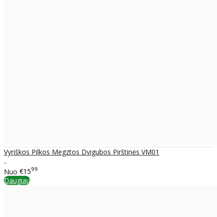
Vyriškos Pilkos Megztos Dvigubos Pirštinės VM01
..
99
Nuo
€15
Daugiau