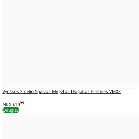
Vyriškos Smėlio Spalvos Megztos Dvigubos Pirštinės VM03
..
99
Nuo
€14
Daugiau