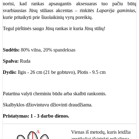
norisi, kad rankas apsaugantis aksesuaras tuo pačiu būtų
svarbiausias Jūsų stiliaus akcentas – rinkitės
Laparėja gaminius
,
kurie pritaikyti prie šiuolaikinių vyrų poreikių.
Tegul pirštinės saugo Jūsų rankas ir kuria Jūsų stilių!
Sudėtis:
80% vilna, 20% spandeksas
Spalva:
Ruda
Dydis:
Ilgis - 26 cm (21 be gobtuvo), Plotis - 9.5 cm
Patartina valyti cheminiu būdu arba skalbti rankomis.
Skalbyklos džiovintuvu džiovinti draudžiama.
Pristatymas: 1 - 3 darbo dienos.
Vienas iš metodų, kuris leidžia
apytiksliai išsirinkti reikalingą