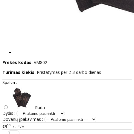
Prekės kodas:
VM802
Turimas kiekis:
Pristatymas per 2-3 darbo dienas
Spalva :
Ruda
Dydis :
Dovanų įpakavimas :
59
€9
su PVM