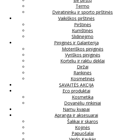
Be pirštų
Termo
Dviratininkų ir sporto pirštinės
Vaikiškos pirštinės
Pirštinės
Kumštinės
Slidinėjimo
Piniginės ir Galanterija
Moteriškos piniginės
Vyriškos piniginės
Kortelių ir raktų dėklai
Diržai
Rankinės
Kosmetinės
SAVAITĖS AKCIJA
Eco produktai
Kosmetika
Dovanėlių rinkiniai
Namų kvapai
Apranga ir aksesuarai
Šalikai ir skaros
Kojinės
Papuošalai
Veido Kaukės