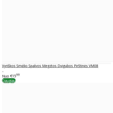
Vyriškos Smėlio Spalvos Megztos Dvigubos Pirštinės VM08
..
99
Nuo
€15
Daugiau