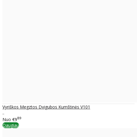
Vyriškos Megztos Dvigubos Kumštinės V101
..
89
Nuo
€9
Daugiau