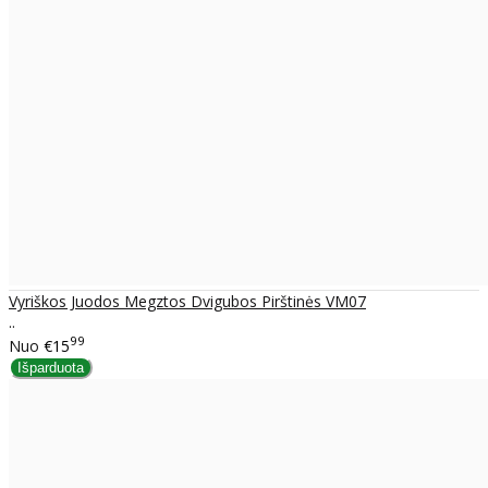
Vyriškos Juodos Megztos Dvigubos Pirštinės VM07
..
99
Nuo
€15