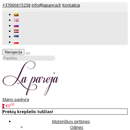
+37060615258
info@lapareja.lt
Kontaktai
Navigacija
Mano paskyra
00
€0
0
Prekių krepšelis tuščias!
Moteriškos pirštinės
Odinės