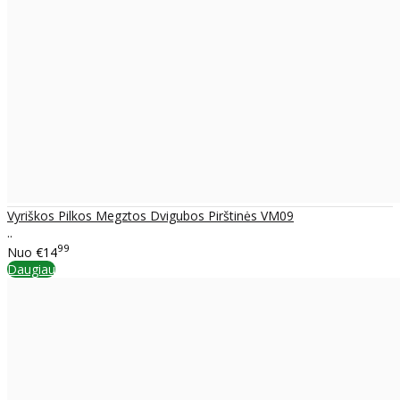
Vyriškos Pilkos Megztos Dvigubos Pirštinės VM09
..
99
Nuo
€14
Daugiau