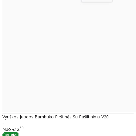
Vyriškos Juodos Bambuko Pirštinės Su Pašiltinimu V20
..
59
Nuo
€12
Daugiau