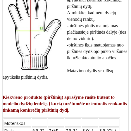
pirštinių dydį.
Atminkite, kad nėra dviejų
vienodų rankų.
-pirštinės plotis matuojamas
plačiausioje pirštinės dalyje (ties
delno viduriu).
-pirštinės ilgis matuojamas nuo
pirštinės dydžiojo piršto viršūnės
iki užlenkto atraito apačios.
Matavimo dydis yra Jūsų
apytikslis pirštinių dydis.
Kiekvieno produkto (pirštinių) aprašyme rasite būtent to
modelio dydžių lentelę, į kurią turėtumėte orientuotis renkantis
tinkamą konkrečių pirštinių dydį.
Moteriškos
Dydis
6,5 (S)
7 (M)
7,5 (L)
8 (XL)
8,5 (XXL)