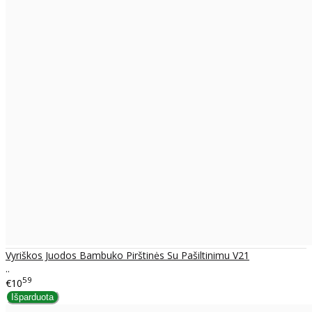
Vyriškos Juodos Bambuko Pirštinės Su Pašiltinimu V21
..
59
€10