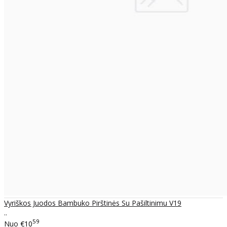
Vyriškos Juodos Bambuko Pirštinės Su Pašiltinimu V19
..
59
Nuo
€10