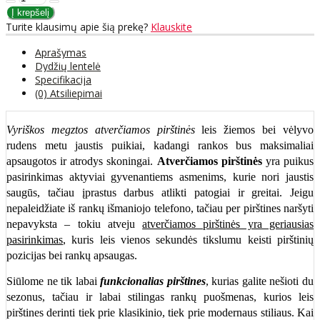
Turite klausimų apie šią prekę?
Klauskite
Aprašymas
Dydžių lentelė
Specifikacija
(0) Atsiliepimai
Vyriškos megztos atverčiamos pirštinės
leis žiemos bei vėlyvo
rudens metu jaustis puikiai, kadangi rankos bus maksimaliai
apsaugotos ir atrodys skoningai.
Atverčiamos pirštinės
yra puikus
pasirinkimas aktyviai gyvenantiems asmenims, kurie nori jaustis
saugūs, tačiau įprastus darbus atlikti patogiai ir greitai. Jeigu
nepaleidžiate iš rankų išmaniojo telefono, tačiau per pirštines naršyti
nepavyksta – tokiu atveju
atverčiamos pirštinės yra geriausias
pasirinkimas
, kuris leis vienos sekundės tikslumu keisti pirštinių
pozicijas bei rankų apsaugas.
Siūlome ne tik labai
funkcionalias pirštines
, kurias galite nešioti du
sezonus, tačiau ir labai stilingas rankų puošmenas, kurios leis
pirštines derinti tiek prie klasikinio, tiek prie modernaus stiliaus. Kai