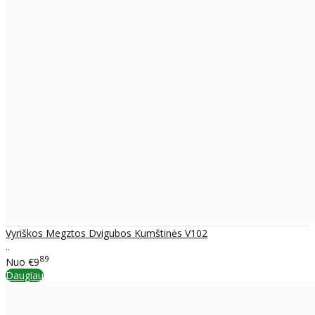
Vyriškos Megztos Dvigubos Kumštinės V102
..
89
Nuo
€9
Daugiau