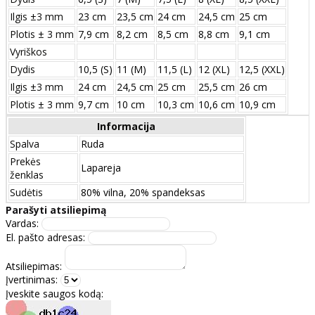
Ilgis ±3 mm
23 cm
23,5 cm
24 cm
24,5 cm
25 cm
Plotis ± 3 mm
7,9 cm
8,2 cm
8,5 cm
8,8 cm
9,1 cm
Vyriškos
Dydis
10,5 (S)
11 (M)
11,5 (L)
12 (XL)
12,5 (XXL)
Ilgis ±3 mm
24 сm
24,5 сm
25 сm
25,5 сm
26 сm
Plotis ± 3 mm
9,7 сm
10 сm
10,3 сm
10,6 сm
10,9 сm
Informacija
Spalva
Ruda
Prekės
Lapareja
ženklas
Sudėtis
80% vilna, 20% spandeksas
Parašyti atsiliepimą
Vardas:
El. pašto adresas:
Atsiliepimas:
Įvertinimas:
Įveskite saugos kodą: