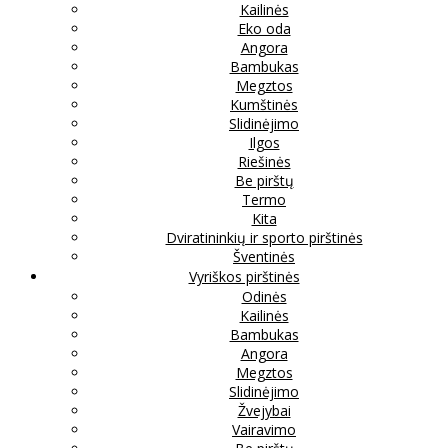
Kailinės
Eko oda
Angora
Bambukas
Megztos
Kumštinės
Slidinėjimo
Ilgos
Riešinės
Be pirštų
Termo
Kita
Dviratininkių ir sporto pirštinės
Šventinės
Vyriškos pirštinės
Odinės
Kailinės
Bambukas
Angora
Megztos
Slidinėjimo
Žvejybai
Vairavimo