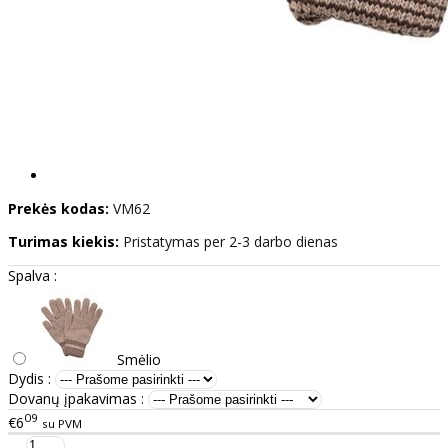
Prekės kodas:
VM62
Turimas kiekis:
Pristatymas per 2-3 darbo dienas
Spalva :
Smėlio
Dydis :
Dovanų įpakavimas :
09
€6
su PVM