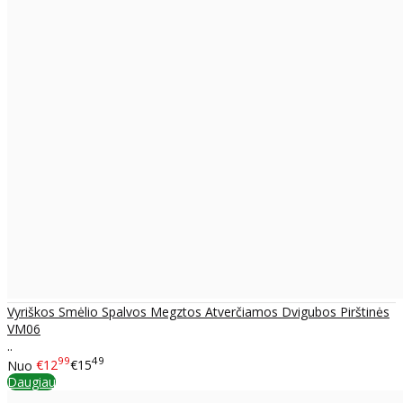
Vyriškos Smėlio Spalvos Megztos Atverčiamos Dvigubos Pirštinės
VM06
..
99
49
Nuo
€12
€15
Daugiau