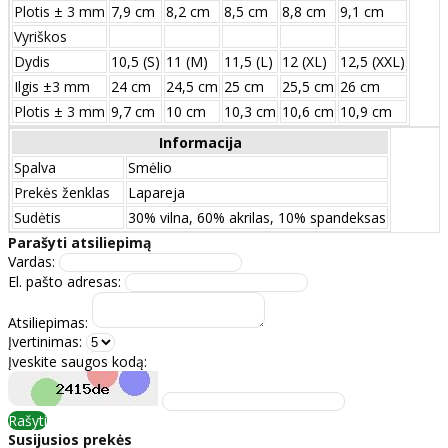
Plotis ± 3 mm
7,9 cm
8,2 cm
8,5 cm
8,8 cm
9,1 cm
Vyriškos
Dydis
10,5 (S)
11 (M)
11,5 (L)
12 (XL)
12,5 (XXL)
Ilgis ±3 mm
24 сm
24,5 сm
25 сm
25,5 сm
26 сm
Plotis ± 3 mm
9,7 сm
10 сm
10,3 сm
10,6 сm
10,9 сm
Informacija
Spalva
Smėlio
Prekės ženklas
Lapareja
Sudėtis
30% vilna, 60% akrilas, 10% spandeksas
Parašyti atsiliepimą
Vardas:
El. pašto adresas:
Atsiliepimas:
Įvertinimas:
Įveskite saugos kodą:
Rašyti
Susijusios prekės