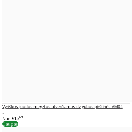
Vyriškos juodos megztos atverčiamos dvigubos pirštinės VM04
..
49
Nuo
€15
Daugiau