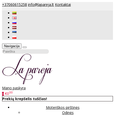
+37060615258
info@lapareja.lt
Kontaktai
Navigacija
Mano paskyra
00
€0
0
Prekių krepšelis tuščias!
Moteriškos pirštinės
Odinės