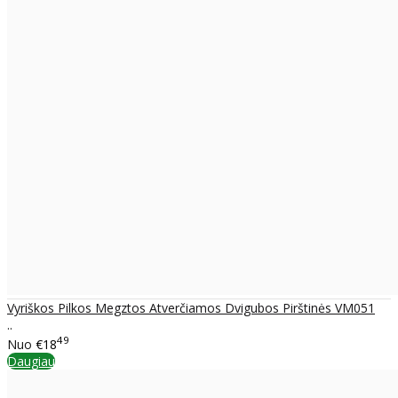
Vyriškos Pilkos Megztos Atverčiamos Dvigubos Pirštinės VM051
..
49
Nuo
€18
Daugiau