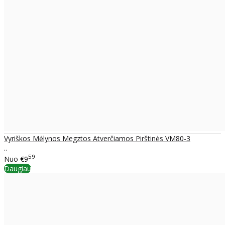
Vyriškos Mėlynos Megztos Atverčiamos Pirštinės VM80-3
..
59
Nuo
€9
Daugiau