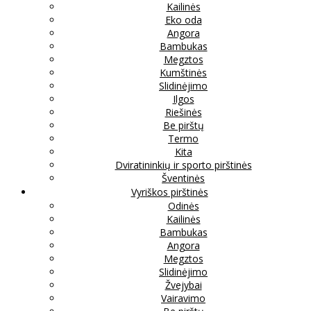
Kailinės
Eko oda
Angora
Bambukas
Megztos
Kumštinės
Slidinėjimo
Ilgos
Riešinės
Be pirštų
Termo
Kita
Dviratininkių ir sporto pirštinės
Šventinės
Vyriškos pirštinės
Odinės
Kailinės
Bambukas
Angora
Megztos
Slidinėjimo
Žvejybai
Vairavimo