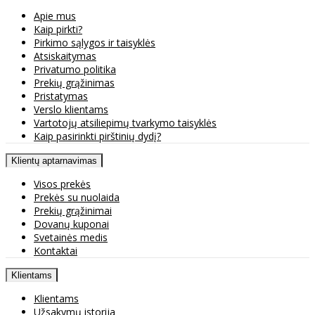
Apie mus
Kaip pirkti?
Pirkimo sąlygos ir taisyklės
Atsiskaitymas
Privatumo politika
Prekių grąžinimas
Pristatymas
Verslo klientams
Vartotojų atsiliepimų tvarkymo taisyklės
Kaip pasirinkti pirštinių dydį?
Klientų aptarnavimas
Visos prekės
Prekės su nuolaida
Prekių grąžinimai
Dovanų kuponai
Svetainės medis
Kontaktai
Klientams
Klientams
Užsakymų istorija