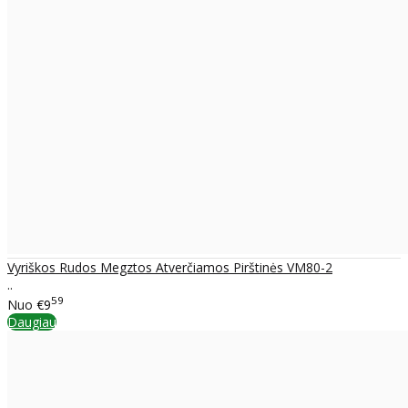
Vyriškos Rudos Megztos Atverčiamos Pirštinės VM80-2
..
59
Nuo
€9
Daugiau