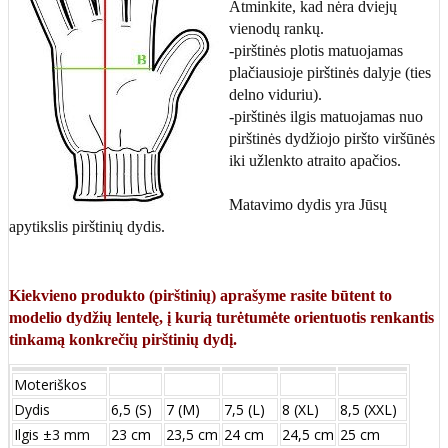
Atminkite, kad nėra dviejų
vienodų rankų.
-pirštinės plotis matuojamas
plačiausioje pirštinės dalyje (ties
delno viduriu).
-pirštinės ilgis matuojamas nuo
pirštinės dydžiojo piršto viršūnės
iki užlenkto atraito apačios.
Matavimo dydis yra Jūsų
apytikslis pirštinių dydis.
Kiekvieno produkto (pirštinių) aprašyme rasite būtent to
modelio dydžių lentelę, į kurią turėtumėte orientuotis renkantis
tinkamą konkrečių pirštinių dydį.
Moteriškos
Dydis
6,5 (S)
7 (M)
7,5 (L)
8 (XL)
8,5 (XXL)
Ilgis ±3 mm
23 cm
23,5 cm
24 cm
24,5 cm
25 cm