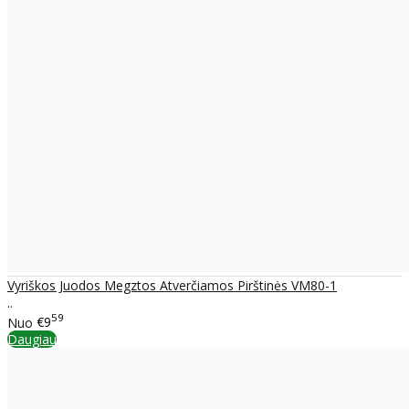
Vyriškos Juodos Megztos Atverčiamos Pirštinės VM80-1
..
59
Nuo
€9
Daugiau