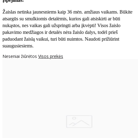
Įspėjimas!
Žaislas netinka jaunesniems kaip 36 mėn. amžiaus vaikams. Būkite
atsargūs su smulkiomis detalėmis, kurios gali atsiskirti ar būti
nukąstos, nes vaikas gali užspringti arba įkvėpti! Visos žaislо
pakavimo medžiagos ir detalės nėra žaislo dalys, todėl prieš
paduodant žaislą vaikui, turi būti nuimtos. Naudoti prižiūrint
suaugusiesiems.
Neseniai žiūrėtos
Visos prekės