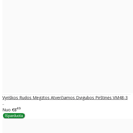
Vyriškos Rudos Megztos Atverčiamos Dvigubos Pirštinės VM48-3
..
49
Nuo
€8