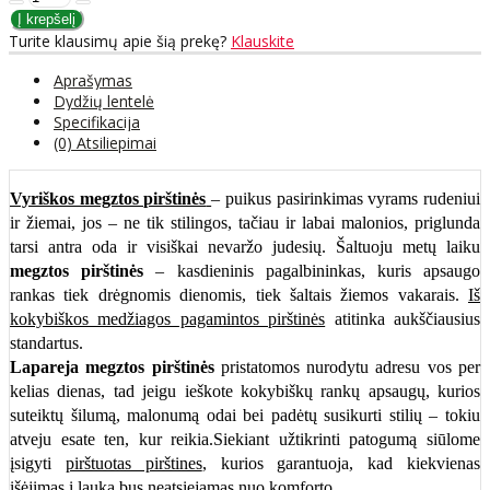
Turite klausimų apie šią prekę?
Klauskite
Aprašymas
Dydžių lentelė
Specifikacija
(0) Atsiliepimai
Vyriškos megztos pirštinės
– puikus pasirinkimas vyrams rudeniui
ir žiemai, jos – ne tik stilingos, tačiau ir labai malonios, priglunda
tarsi antra oda ir visiškai nevaržo judesių. Šaltuoju metų laiku
megztos pirštinės
– kasdieninis pagalbininkas, kuris apsaugo
rankas tiek drėgnomis dienomis, tiek šaltais žiemos vakarais.
Iš
kokybiškos medžiagos pagamintos pirštinės
atitinka aukščiausius
standartus.
Lapareja megztos pirštinės
pristatomos nurodytu adresu vos per
kelias dienas, tad jeigu ieškote kokybiškų rankų apsaugų, kurios
suteiktų šilumą, malonumą odai bei padėtų susikurti stilių – tokiu
atveju esate ten, kur reikia.Siekiant užtikrinti patogumą siūlome
įsigyti
pirštuotas pirštines
, kurios garantuoja, kad kiekvienas
išėjimas į lauką bus neatsiejamas nuo komforto.