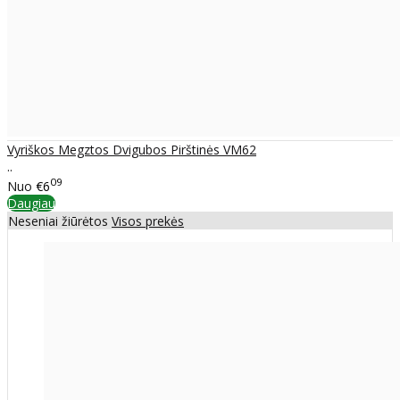
Vyriškos Megztos Dvigubos Pirštinės VM62
..
09
Nuo
€6
Daugiau
Neseniai žiūrėtos
Visos prekės