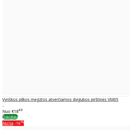
Vyriškos pilkos megztos atverčiamos dvigubos pirštinės VM05
..
49
Nuo
€18
Daugiau
%
Akcija
-16