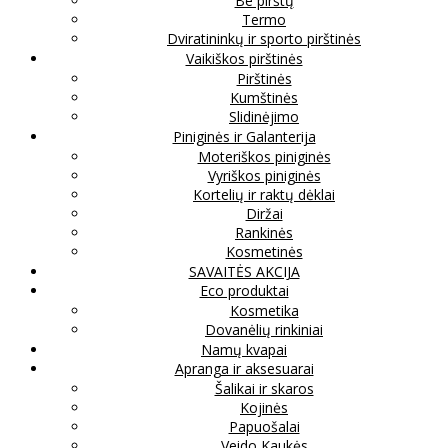
Be pirštų
Termo
Dviratininkų ir sporto pirštinės
Vaikiškos pirštinės
Pirštinės
Kumštinės
Slidinėjimo
Piniginės ir Galanterija
Moteriškos piniginės
Vyriškos piniginės
Kortelių ir raktų dėklai
Diržai
Rankinės
Kosmetinės
SAVAITĖS AKCIJA
Eco produktai
Kosmetika
Dovanėlių rinkiniai
Namų kvapai
Apranga ir aksesuarai
Šalikai ir skaros
Kojinės
Papuošalai
Veido Kaukės