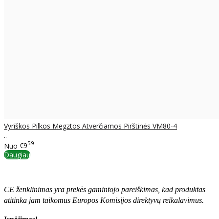
Vyriškos Pilkos Megztos Atverčiamos Pirštinės VM80-4
..
59
Nuo
€9
Daugiau
CE ženklinimas yra prekės gamintojo pareiškimas, kad produktas
atitinka jam taikomus Europos Komisijos direktyvų reikalavimus.