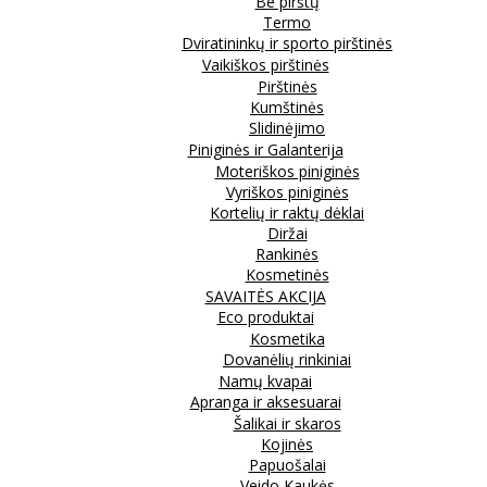
Be pirštų
Termo
Dviratininkų ir sporto pirštinės
Vaikiškos pirštinės
Pirštinės
Kumštinės
Slidinėjimo
Piniginės ir Galanterija
Moteriškos piniginės
Vyriškos piniginės
Kortelių ir raktų dėklai
Diržai
Rankinės
Kosmetinės
SAVAITĖS AKCIJA
Eco produktai
Kosmetika
Dovanėlių rinkiniai
Namų kvapai
Apranga ir aksesuarai
Šalikai ir skaros
Kojinės
Papuošalai
Veido Kaukės