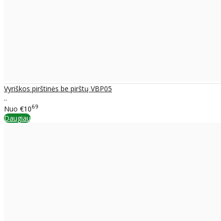
Vyriškos pirštinės be pirštų VBP05
..
69
Nuo
€10
Daugiau