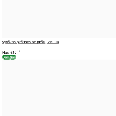
Vyriškos pirštinės be pirštų VBP04
..
69
Nuo
€10
Daugiau