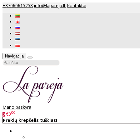
+37060615258
info@lapareja.lt
Kontaktai
Navigacija
Mano paskyra
00
€0
0
Prekių krepšelis tuščias!