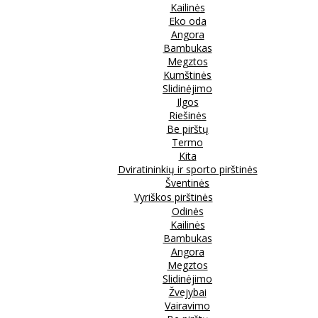
Kailinės
Eko oda
Angora
Bambukas
Megztos
Kumštinės
Slidinėjimo
Ilgos
Riešinės
Be pirštų
Termo
Kita
Dviratininkių ir sporto pirštinės
Šventinės
Vyriškos pirštinės
Odinės
Kailinės
Bambukas
Angora
Megztos
Slidinėjimo
Žvejybai
Vairavimo