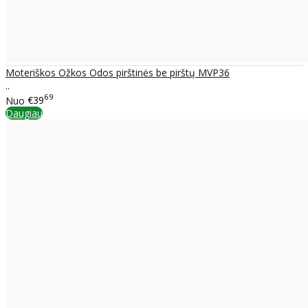
Moteriškos Ožkos Odos pirštinės be pirštų MVP36
..
69
Nuo
€39
Daugiau