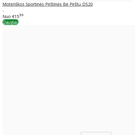
Moteriškos Sportinės Pirštinės Be Pirštų DS20
..
99
Nuo
€15
Daugiau