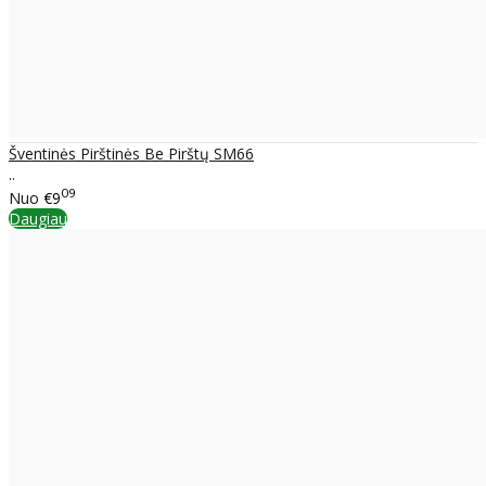
Šventinės Pirštinės Be Pirštų SM66
..
09
Nuo
€9
Daugiau