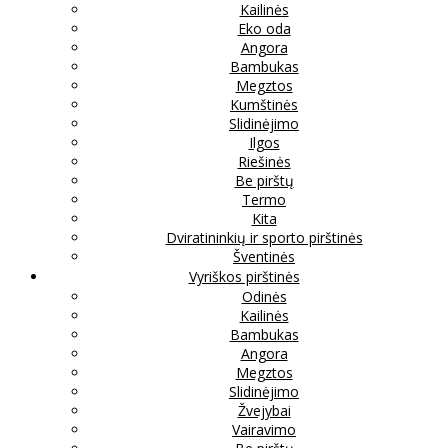
Kailinės
Eko oda
Angora
Bambukas
Megztos
Kumštinės
Slidinėjimo
Ilgos
Riešinės
Be pirštų
Termo
Kita
Dviratininkių ir sporto pirštinės
Šventinės
Vyriškos pirštinės
Odinės
Kailinės
Bambukas
Angora
Megztos
Slidinėjimo
Žvejybai
Vairavimo