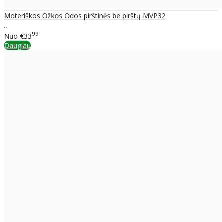
Moteriškos Ožkos Odos pirštinės be pirštų MVP32
..
99
Nuo
€33
Daugiau