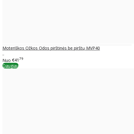
Moteriškos Ožkos Odos pirštinės be pirštų MVP40
..
79
Nuo
€41
Daugiau