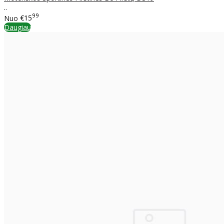
..
99
Nuo
€15
Daugiau