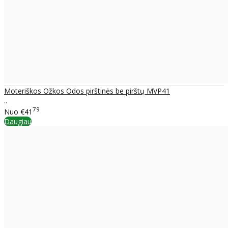
Moteriškos Ožkos Odos pirštinės be pirštų MVP41
..
79
Nuo
€41
Daugiau