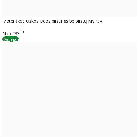
Moteriškos Ožkos Odos pirštinės be pirštų MVP34
..
99
Nuo
€33
Daugiau