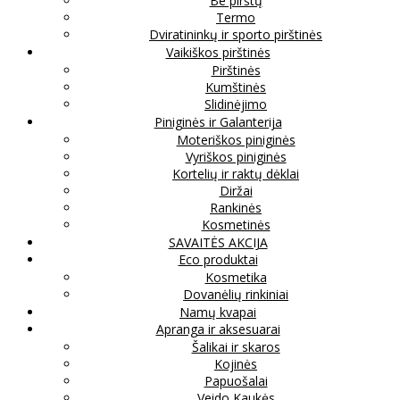
Be pirštų
Termo
Dviratininkų ir sporto pirštinės
Vaikiškos pirštinės
Pirštinės
Kumštinės
Slidinėjimo
Piniginės ir Galanterija
Moteriškos piniginės
Vyriškos piniginės
Kortelių ir raktų dėklai
Diržai
Rankinės
Kosmetinės
SAVAITĖS AKCIJA
Eco produktai
Kosmetika
Dovanėlių rinkiniai
Namų kvapai
Apranga ir aksesuarai
Šalikai ir skaros
Kojinės
Papuošalai
Veido Kaukės