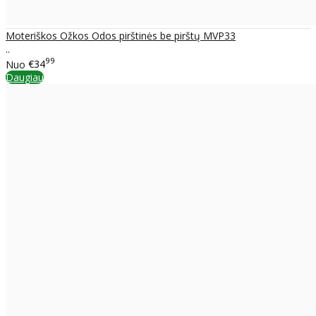
Moteriškos Ožkos Odos pirštinės be pirštų MVP33
..
99
Nuo
€34
Daugiau