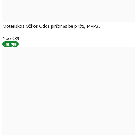
Moteriškos Ožkos Odos pirštinės be pirštų MVP35
..
69
Nuo
€39
Daugiau