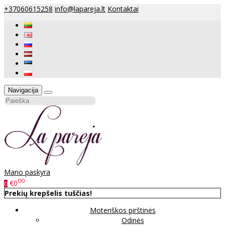
+37060615258
info@lapareja.lt
Kontaktai
Navigacija
Mano paskyra
00
€0
0
Prekių krepšelis tuščias!
Moteriškos pirštinės
Odinės