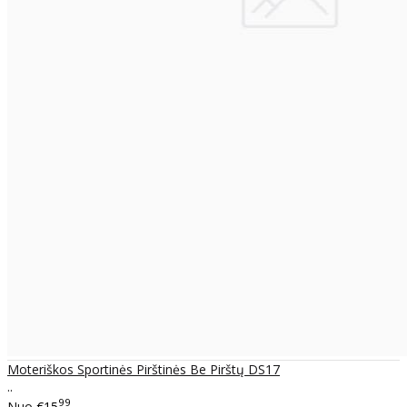
Moteriškos Sportinės Pirštinės Be Pirštų DS17
..
99
Nuo
€15