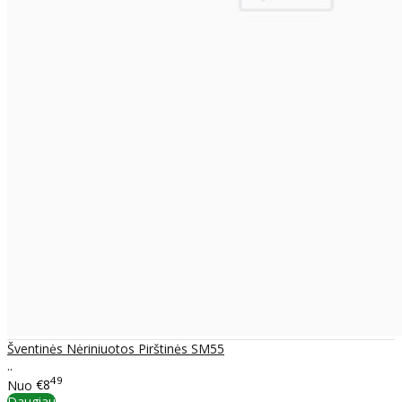
Šventinės Nėriniuotos Pirštinės SM55
..
49
Nuo
€8
Daugiau