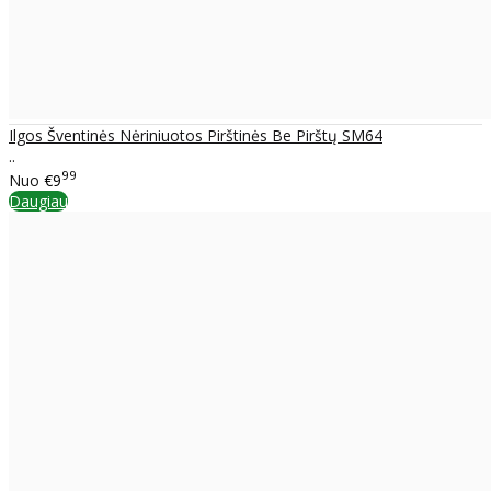
Ilgos Šventinės Nėriniuotos Pirštinės Be Pirštų SM64
..
99
Nuo
€9
Daugiau