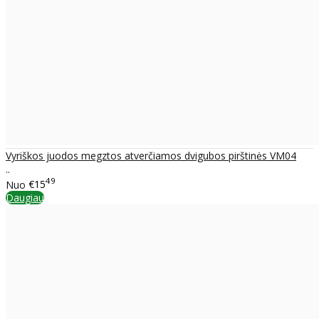
Vyriškos juodos megztos atverčiamos dvigubos pirštinės VM04
..
49
Nuo
€15
Daugiau