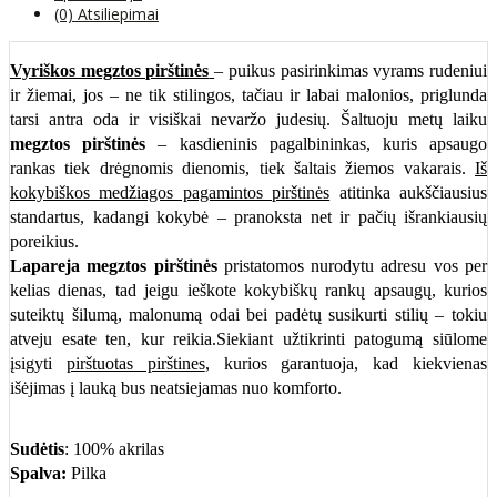
(0) Atsiliepimai
Vyriškos megztos pirštinės
– puikus pasirinkimas vyrams rudeniui
ir žiemai, jos – ne tik stilingos, tačiau ir labai malonios, priglunda
tarsi antra oda ir visiškai nevaržo judesių. Šaltuoju metų laiku
megztos pirštinės
– kasdieninis pagalbininkas, kuris apsaugo
rankas tiek drėgnomis dienomis, tiek šaltais žiemos vakarais.
Iš
kokybiškos medžiagos pagamintos pirštinės
atitinka aukščiausius
standartus, kadangi kokybė – pranoksta net ir pačių išrankiausių
poreikius.
Lapareja megztos pirštinės
pristatomos nurodytu adresu vos per
kelias dienas, tad jeigu ieškote kokybiškų rankų apsaugų, kurios
suteiktų šilumą, malonumą odai bei padėtų susikurti stilių – tokiu
atveju esate ten, kur reikia.Siekiant užtikrinti patogumą siūlome
įsigyti
pirštuotas pirštines
, kurios garantuoja, kad kiekvienas
išėjimas į lauką bus neatsiejamas nuo komforto.
Sudėtis
: 100% akrilas
Spalva:
Pilka