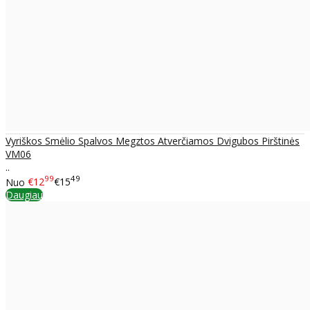
Vyriškos Smėlio Spalvos Megztos Atverčiamos Dvigubos Pirštinės
VM06
..
99
49
Nuo
€12
€15
Daugiau