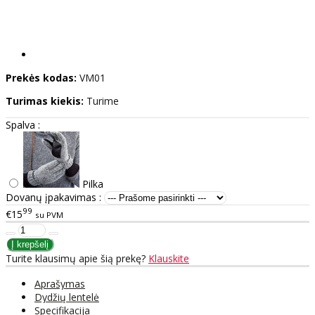
Prekės kodas:
VM01
Turimas kiekis:
Turime
Spalva :
Pilka
Dovanų įpakavimas :
99
€15
su PVM
Turite klausimų apie šią prekę?
Klauskite
Aprašymas
Dydžių lentelė
Specifikacija