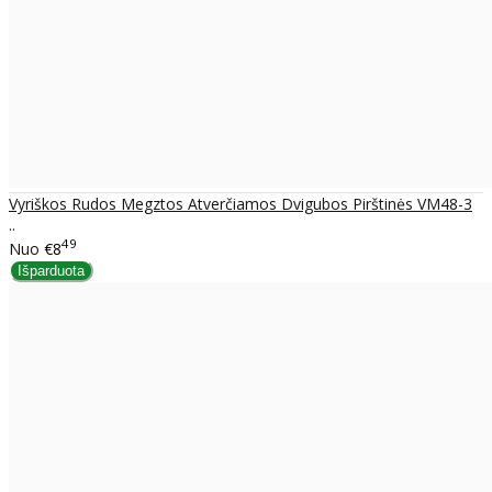
Vyriškos Rudos Megztos Atverčiamos Dvigubos Pirštinės VM48-3
..
49
Nuo
€8