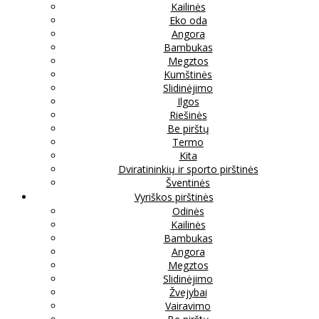
Kailinės
Eko oda
Angora
Bambukas
Megztos
Kumštinės
Slidinėjimo
Ilgos
Riešinės
Be pirštų
Termo
Kita
Dviratininkių ir sporto pirštinės
Šventinės
Vyriškos pirštinės
Odinės
Kailinės
Bambukas
Angora
Megztos
Slidinėjimo
Žvejybai
Vairavimo