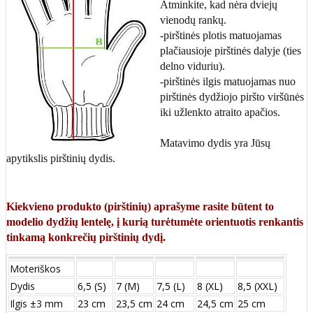
Atminkite, kad nėra dviejų
vienodų rankų.
-pirštinės plotis matuojamas
plačiausioje pirštinės dalyje (ties
delno viduriu).
-pirštinės ilgis matuojamas nuo
pirštinės dydžiojo piršto viršūnės
iki užlenkto atraito apačios.
Matavimo dydis yra Jūsų
apytikslis pirštinių dydis.
Kiekvieno produkto (pirštinių) aprašyme rasite būtent to
modelio dydžių lentelę, į kurią turėtumėte orientuotis renkantis
tinkamą konkrečių pirštinių dydį.
Moteriškos
Dydis
6,5 (S)
7 (M)
7,5 (L)
8 (XL)
8,5 (XXL)
Ilgis ±3 mm
23 cm
23,5 cm
24 cm
24,5 cm
25 cm