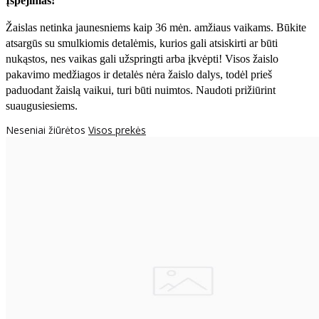
Įspėjimas!
Žaislas netinka jaunesniems kaip 36 mėn. amžiaus vaikams. Būkite
atsargūs su smulkiomis detalėmis, kurios gali atsiskirti ar būti
nukąstos, nes vaikas gali užspringti arba įkvėpti! Visos žaislо
pakavimo medžiagos ir detalės nėra žaislo dalys, todėl prieš
paduodant žaislą vaikui, turi būti nuimtos. Naudoti prižiūrint
suaugusiesiems.
Neseniai žiūrėtos
Visos prekės