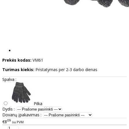
Prekės kodas:
VM61
Turimas kiekis:
Pristatymas per 2-3 darbo dienas
Spalva :
Pilka
Dydis :
Dovanų įpakavimas :
09
€8
su PVM