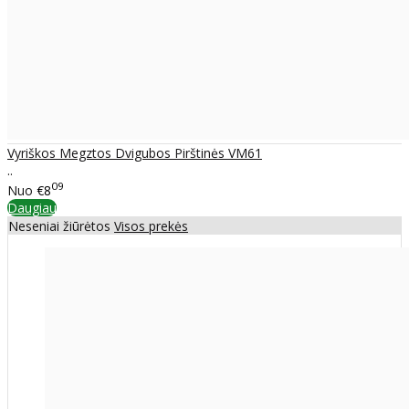
Vyriškos Megztos Dvigubos Pirštinės VM61
..
09
Nuo
€8
Daugiau
Neseniai žiūrėtos
Visos prekės