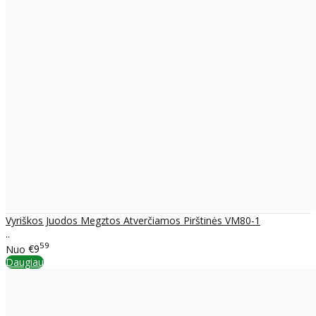
Vyriškos Juodos Megztos Atverčiamos Pirštinės VM80-1
..
59
Nuo
€9
Daugiau