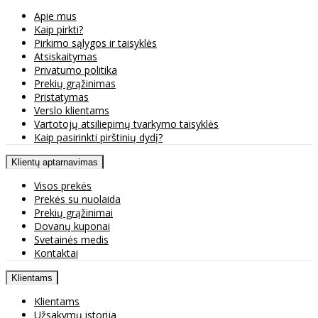
Apie mus
Kaip pirkti?
Pirkimo sąlygos ir taisyklės
Atsiskaitymas
Privatumo politika
Prekių grąžinimas
Pristatymas
Verslo klientams
Vartotojų atsiliepimų tvarkymo taisyklės
Kaip pasirinkti pirštinių dydį?
Klientų aptarnavimas
Visos prekės
Prekės su nuolaida
Prekių grąžinimai
Dovanų kuponai
Svetainės medis
Kontaktai
Klientams
Klientams
Užsakymų istorija