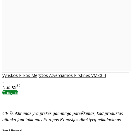
Vyriškos Pilkos Megztos Atverčiamos Pirštinės VM80-4
..
59
Nuo
€9
Daugiau
CE ženklinimas yra prekės gamintojo pareiškimas, kad produktas
atitinka jam taikomus Europos Komisijos direktyvų reikalavimus.