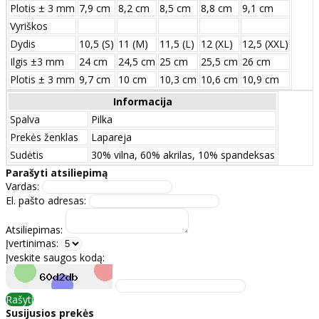
Plotis ± 3 mm
7,9 cm
8,2 cm
8,5 cm
8,8 cm
9,1 cm
Vyriškos
Dydis
10,5 (S)
11 (M)
11,5 (L)
12 (XL)
12,5 (XXL)
Ilgis ±3 mm
24 сm
24,5 сm
25 сm
25,5 сm
26 сm
Plotis ± 3 mm
9,7 сm
10 сm
10,3 сm
10,6 сm
10,9 сm
Informacija
Spalva
Pilka
Prekės ženklas
Lapareja
Sudėtis
30% vilna, 60% akrilas, 10% spandeksas
Parašyti atsiliepimą
Vardas:
El. pašto adresas:
Atsiliepimas:
Įvertinimas:
Įveskite saugos kodą:
Rašyti
Susijusios prekės