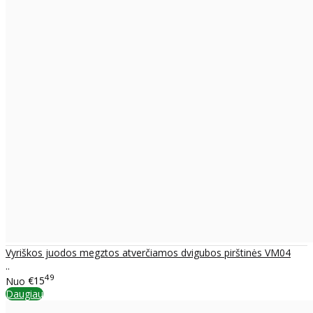
Vyriškos juodos megztos atverčiamos dvigubos pirštinės VM04
..
49
Nuo
€15
Daugiau