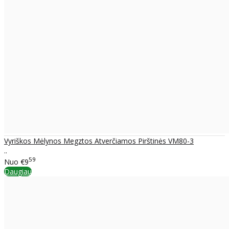
Vyriškos Mėlynos Megztos Atverčiamos Pirštinės VM80-3
..
59
Nuo
€9
Daugiau