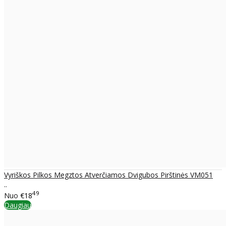
Vyriškos Pilkos Megztos Atverčiamos Dvigubos Pirštinės VM051
..
49
Nuo
€18
Daugiau