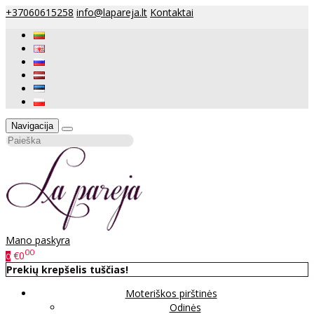
+37060615258
info@lapareja.lt
Kontaktai
Navigacija
Mano paskyra
00
€0
0
Prekių krepšelis tuščias!
Moteriškos pirštinės
Odinės