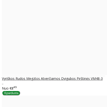
Vyriškos Rudos Megztos Atverčiamos Dvigubos Pirštinės VM48-3
..
49
Nuo
€8