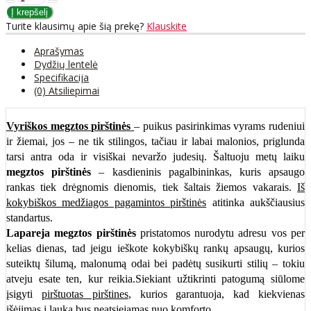
Turite klausimų apie šią prekę?
Klauskite
Aprašymas
Dydžių lentelė
Specifikacija
(0) Atsiliepimai
Vyriškos megztos pirštinės
– puikus pasirinkimas vyrams rudeniui
ir žiemai, jos – ne tik stilingos, tačiau ir labai malonios, priglunda
tarsi antra oda ir visiškai nevaržo judesių. Šaltuoju metų laiku
megztos pirštinės
– kasdieninis pagalbininkas, kuris apsaugo
rankas tiek drėgnomis dienomis, tiek šaltais žiemos vakarais.
Iš
kokybiškos medžiagos pagamintos pirštinės
atitinka aukščiausius
standartus.
Lapareja megztos pirštinės
pristatomos nurodytu adresu vos per
kelias dienas, tad jeigu ieškote kokybiškų rankų apsaugų, kurios
suteiktų šilumą, malonumą odai bei padėtų susikurti stilių – tokiu
atveju esate ten, kur reikia.Siekiant užtikrinti patogumą siūlome
įsigyti
pirštuotas pirštines
, kurios garantuoja, kad kiekvienas
išėjimas į lauką bus neatsiejamas nuo komforto.