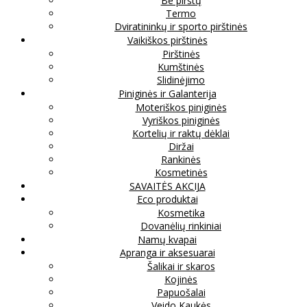
Be pirštų
Termo
Dviratininkų ir sporto pirštinės
Vaikiškos pirštinės
Pirštinės
Kumštinės
Slidinėjimo
Piniginės ir Galanterija
Moteriškos piniginės
Vyriškos piniginės
Kortelių ir raktų dėklai
Diržai
Rankinės
Kosmetinės
SAVAITĖS AKCIJA
Eco produktai
Kosmetika
Dovanėlių rinkiniai
Namų kvapai
Apranga ir aksesuarai
Šalikai ir skaros
Kojinės
Papuošalai
Veido Kaukės