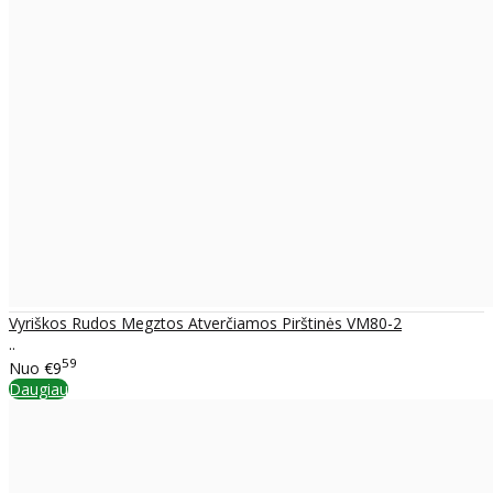
Vyriškos Rudos Megztos Atverčiamos Pirštinės VM80-2
..
59
Nuo
€9
Daugiau