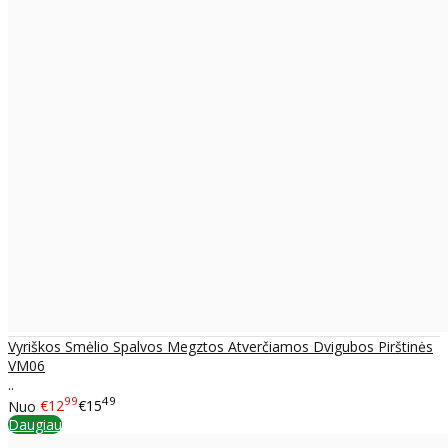
Vyriškos Smėlio Spalvos Megztos Atverčiamos Dvigubos Pirštinės
VM06
..
99
49
Nuo
€12
€15
Daugiau