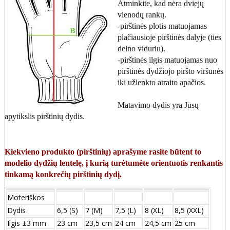
Atminkite, kad nėra dviejų
vienodų rankų.
-pirštinės plotis matuojamas
plačiausioje pirštinės dalyje (ties
delno viduriu).
-pirštinės ilgis matuojamas nuo
pirštinės dydžiojo piršto viršūnės
iki užlenkto atraito apačios.
Matavimo dydis yra Jūsų
apytikslis pirštinių dydis.
Kiekvieno produkto (pirštinių) aprašyme rasite būtent to
modelio dydžių lentelę, į kurią turėtumėte orientuotis renkantis
tinkamą konkrečių pirštinių dydį.
Moteriškos
Dydis
6,5 (S)
7 (M)
7,5 (L)
8 (XL)
8,5 (XXL)
Ilgis ±3 mm
23 cm
23,5 cm
24 cm
24,5 cm
25 cm