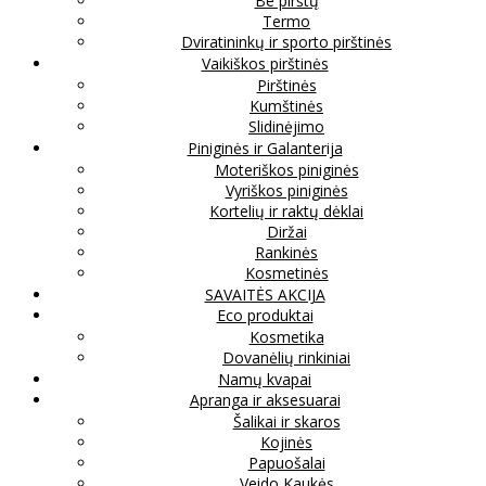
Be pirštų
Termo
Dviratininkų ir sporto pirštinės
Vaikiškos pirštinės
Pirštinės
Kumštinės
Slidinėjimo
Piniginės ir Galanterija
Moteriškos piniginės
Vyriškos piniginės
Kortelių ir raktų dėklai
Diržai
Rankinės
Kosmetinės
SAVAITĖS AKCIJA
Eco produktai
Kosmetika
Dovanėlių rinkiniai
Namų kvapai
Apranga ir aksesuarai
Šalikai ir skaros
Kojinės
Papuošalai
Veido Kaukės