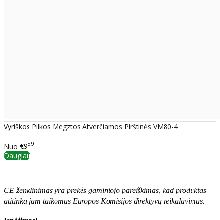
Vyriškos Pilkos Megztos Atverčiamos Pirštinės VM80-4
..
59
Nuo
€9
Daugiau
CE ženklinimas yra prekės gamintojo pareiškimas, kad produktas
atitinka jam taikomus Europos Komisijos direktyvų reikalavimus.