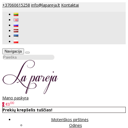
+37060615258
info@lapareja.lt
Kontaktai
Navigacija
Mano paskyra
00
€0
0
Prekių krepšelis tuščias!
Moteriškos pirštinės
Odinės