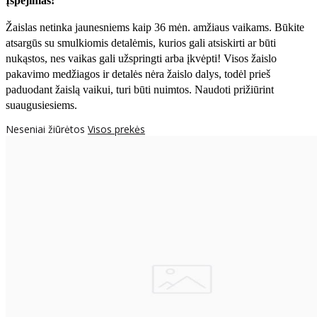
Įspėjimas!
Žaislas netinka jaunesniems kaip 36 mėn. amžiaus vaikams. Būkite
atsargūs su smulkiomis detalėmis, kurios gali atsiskirti ar būti
nukąstos, nes vaikas gali užspringti arba įkvėpti! Visos žaislо
pakavimo medžiagos ir detalės nėra žaislo dalys, todėl prieš
paduodant žaislą vaikui, turi būti nuimtos. Naudoti prižiūrint
suaugusiesiems.
Neseniai žiūrėtos
Visos prekės