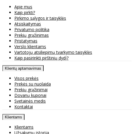
Apie mus
Kaip pirkti?
Pirkimo sąlygos ir taisyklės
Atsiskaitymas
Privatumo politika
Prekių grąžinimas
Pristatymas
Verslo klientams
Vartotojų atsiliepimų tvarkymo taisyklės
Kaip pasirinkti pirštinių dydį?
Klientų aptarnavimas
Visos prekės
Prekės su nuolaida
Prekių grąžinimai
Dovanų kuponai
Svetainės medis
Kontaktai
Klientams
Klientams
Užsakymų istorija