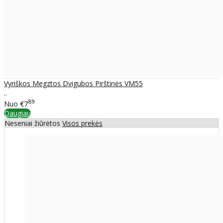
Vyriškos Megztos Dvigubos Pirštinės VM55
..
89
Nuo
€7
Daugiau
Neseniai žiūrėtos
Visos prekės