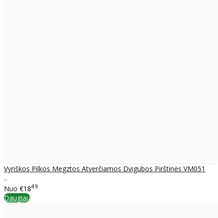
Vyriškos Pilkos Megztos Atverčiamos Dvigubos Pirštinės VM051
..
49
Nuo
€18
Daugiau