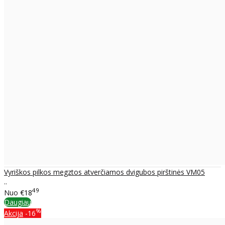
Vyriškos pilkos megztos atverčiamos dvigubos pirštinės VM05
..
49
Nuo
€18
Daugiau
%
Akcija
-16