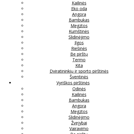
Kailinės
Eko oda
Angora
Bambukas
Megztos
Kumštinės
Slidinėjimo
Ilgos
Riešinės
Be pirštų
Termo
Kita
Dviratininkių ir sporto pirštinės
Šventinės
Vyriškos pirštinės
Odinės
Kailinės
Bambukas
Angora
Megztos
Slidinėjimo
Žvejybai
Vairavimo