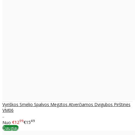
Vyriškos Smėlio Spalvos Megztos Atverčiamos Dvigubos Pirštinės
VM06
..
99
49
Nuo
€12
€15
Daugiau