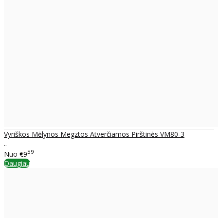
Vyriškos Mėlynos Megztos Atverčiamos Pirštinės VM80-3
..
59
Nuo
€9
Daugiau