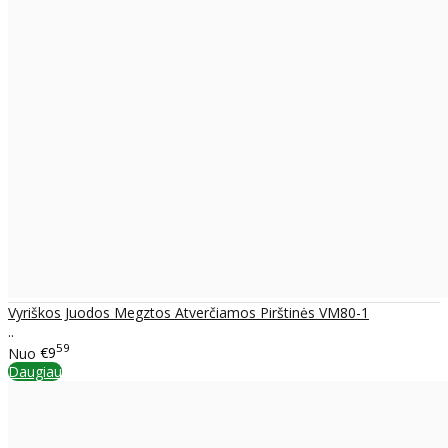
Vyriškos Juodos Megztos Atverčiamos Pirštinės VM80-1
..
59
Nuo
€9
Daugiau