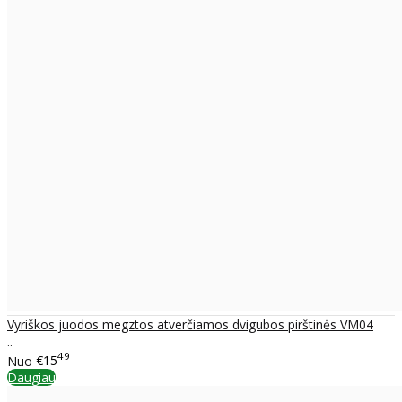
Vyriškos juodos megztos atverčiamos dvigubos pirštinės VM04
..
49
Nuo
€15
Daugiau