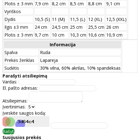
Plotis ± 3 mm
7,9 cm
8,2 cm
8,5 cm
8,8 cm
9,1 cm
Vyriškos
Dydis
10,5 (S)
11 (M)
11,5 (L)
12 (XL)
12,5 (XXL)
Ilgis ±3 mm
24 сm
24,5 сm
25 сm
25,5 сm
26 сm
Plotis ± 3 mm
9,7 сm
10 сm
10,3 сm
10,6 сm
10,9 сm
Informacija
Spalva
Ruda
Prekės ženklas
Lapareja
Sudėtis
30% vilna, 60% akrilas, 10% spandeksas
Parašyti atsiliepimą
Vardas:
El. pašto adresas:
Atsiliepimas:
Įvertinimas:
Įveskite saugos kodą:
Rašyti
Susijusios prekės