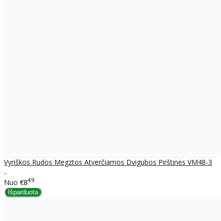
Vyriškos Rudos Megztos Atverčiamos Dvigubos Pirštinės VM48-3
..
49
Nuo
€8