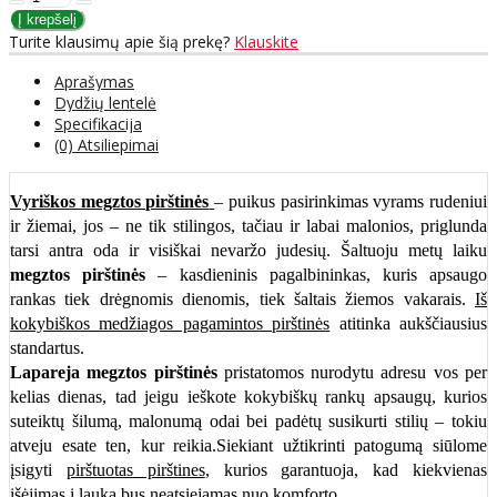
Turite klausimų apie šią prekę?
Klauskite
Aprašymas
Dydžių lentelė
Specifikacija
(0) Atsiliepimai
Vyriškos megztos pirštinės
– puikus pasirinkimas vyrams rudeniui
ir žiemai, jos – ne tik stilingos, tačiau ir labai malonios, priglunda
tarsi antra oda ir visiškai nevaržo judesių. Šaltuoju metų laiku
megztos pirštinės
– kasdieninis pagalbininkas, kuris apsaugo
rankas tiek drėgnomis dienomis, tiek šaltais žiemos vakarais.
Iš
kokybiškos medžiagos pagamintos pirštinės
atitinka aukščiausius
standartus.
Lapareja megztos pirštinės
pristatomos nurodytu adresu vos per
kelias dienas, tad jeigu ieškote kokybiškų rankų apsaugų, kurios
suteiktų šilumą, malonumą odai bei padėtų susikurti stilių – tokiu
atveju esate ten, kur reikia.Siekiant užtikrinti patogumą siūlome
įsigyti
pirštuotas pirštines
, kurios garantuoja, kad kiekvienas
išėjimas į lauką bus neatsiejamas nuo komforto.