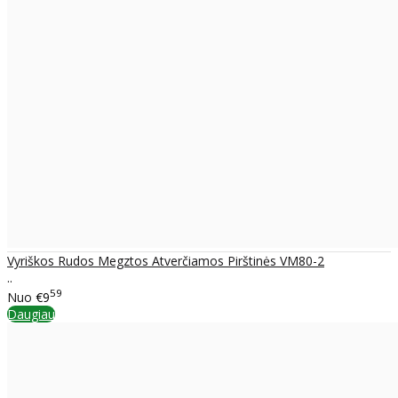
Vyriškos Rudos Megztos Atverčiamos Pirštinės VM80-2
..
59
Nuo
€9
Daugiau