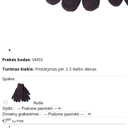
Prekės kodas:
VM55
Turimas kiekis:
Pristatymas per 2-3 darbo dienas
Spalva :
Ruda
Dydis :
Dovanų įpakavimas :
89
€7
su PVM