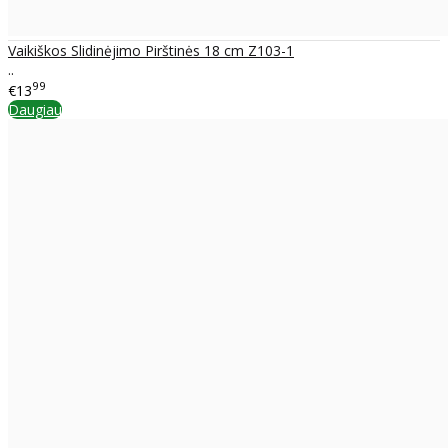
Vaikiškos Slidinėjimo Pirštinės 18 cm Z103-1
..
99
€13
Daugiau