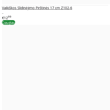
Vaikiškos Slidinėjimo Pirštinės 17 cm Z102-6
..
99
€12
Daugiau