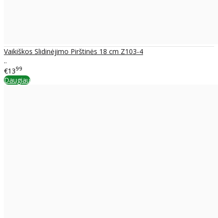
Vaikiškos Slidinėjimo Pirštinės 18 cm Z103-4
..
99
€13
Daugiau