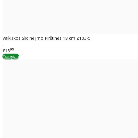
Vaikiškos Slidinėjimo Pirštinės 18 cm Z103-5
..
99
€13
Daugiau