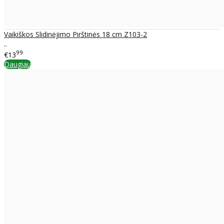
Vaikiškos Slidinėjimo Pirštinės 18 cm Z103-2
..
99
€13
Daugiau