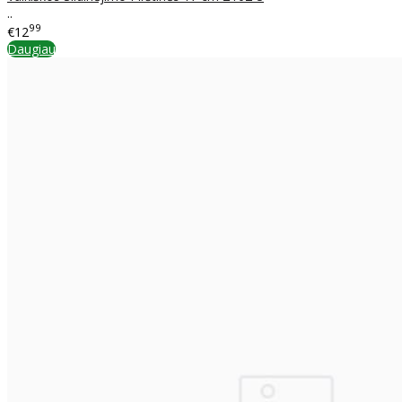
..
99
€12
Daugiau