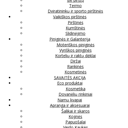
Be pirštų
Termo
Dviratininkų ir sporto pirštinės
Vaikiškos pirštinės
Pirštinės
Kumštinės
Slidinėjimo
Piniginės ir Galanterija
Moteriškos piniginės
Vyriškos piniginės
Kortelių ir raktų dėklai
Diržai
Rankinės
Kosmetinės
SAVAITĖS AKCIJA
Eco produktai
Kosmetika
Dovanėlių rinkiniai
Namų kvapai
Apranga ir aksesuarai
Šalikai ir skaros
Kojinės
Papuošalai
Veido Kaukės