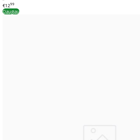
99
€12
Daugiau