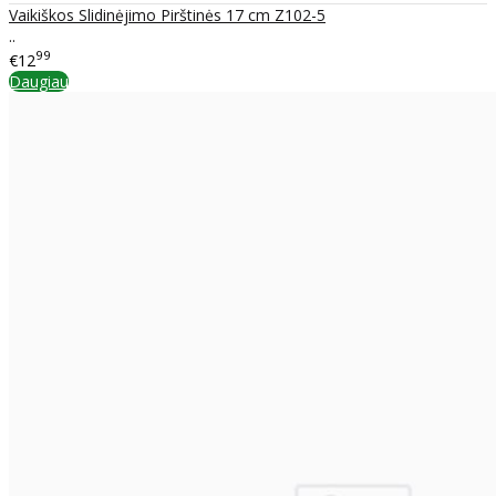
Vaikiškos Slidinėjimo Pirštinės 17 cm Z102-5
..
99
€12
Daugiau