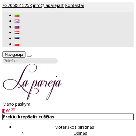
+37060615258
info@lapareja.lt
Kontaktai
Navigacija
Mano paskyra
00
€0
0
Prekių krepšelis tuščias!
Moteriškos pirštinės
Odinės