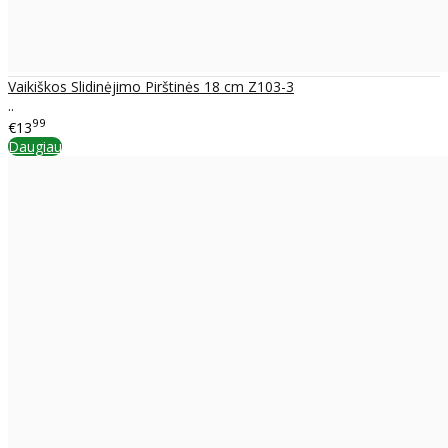
Vaikiškos Slidinėjimo Pirštinės 18 cm Z103-3
..
99
€13
Daugiau