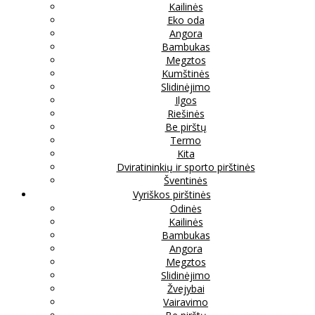
Kailinės
Eko oda
Angora
Bambukas
Megztos
Kumštinės
Slidinėjimo
Ilgos
Riešinės
Be pirštų
Termo
Kita
Dviratininkių ir sporto pirštinės
Šventinės
Vyriškos pirštinės
Odinės
Kailinės
Bambukas
Angora
Megztos
Slidinėjimo
Žvejybai
Vairavimo