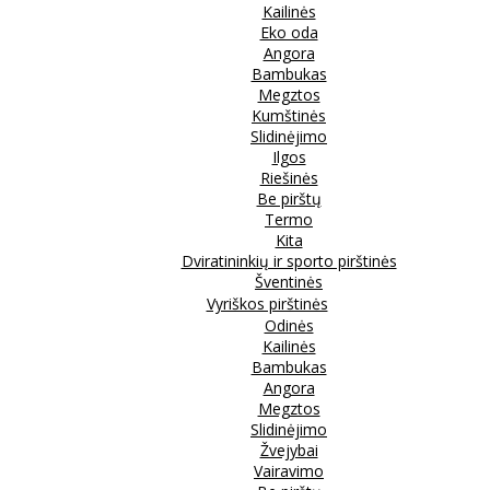
Kailinės
Eko oda
Angora
Bambukas
Megztos
Kumštinės
Slidinėjimo
Ilgos
Riešinės
Be pirštų
Termo
Kita
Dviratininkių ir sporto pirštinės
Šventinės
Vyriškos pirštinės
Odinės
Kailinės
Bambukas
Angora
Megztos
Slidinėjimo
Žvejybai
Vairavimo