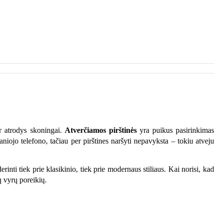
r atrodys skoningai.
Atverčiamos pirštinės
yra puikus pasirinkimas
aniojo telefono, tačiau per pirštines naršyti nepavyksta – tokiu atveju
erinti tiek prie klasikinio, tiek prie modernaus stiliaus. Kai norisi, kad
ių vyrų poreikių.