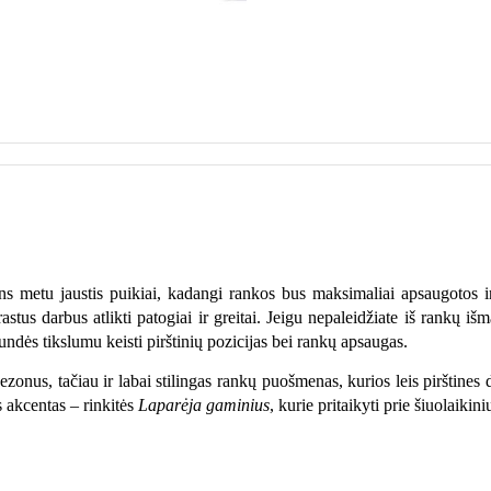
s metu jaustis puikiai, kadangi rankos bus maksimaliai apsaugotos i
stus darbus atlikti patogiai ir greitai. Jeigu nepaleidžiate iš rankų išm
kundės tikslumu keisti pirštinių pozicijas bei rankų apsaugas.
sezonus, tačiau ir labai stilingas rankų puošmenas, kurios leis pirštines d
s akcentas – rinkitės
Laparėja gaminius
, kurie pritaikyti prie šiuolaikin