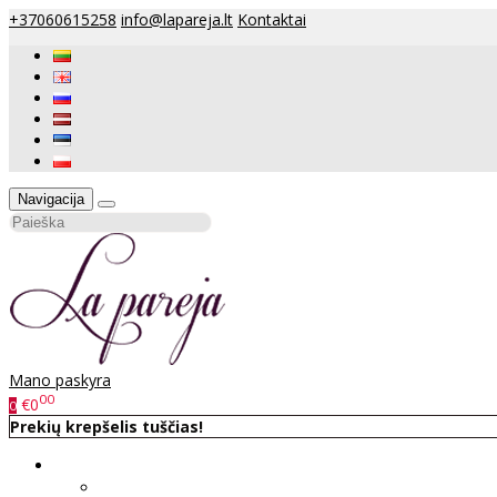
+37060615258
info@lapareja.lt
Kontaktai
Navigacija
Mano paskyra
00
€0
0
Prekių krepšelis tuščias!