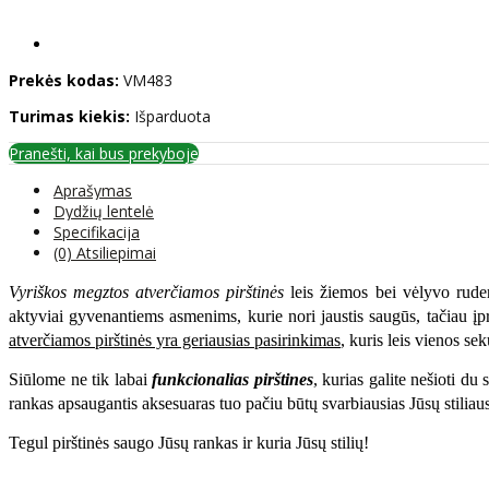
Prekės kodas:
VM483
Turimas kiekis:
Išparduota
Pranešti, kai bus prekyboje
Aprašymas
Dydžių lentelė
Specifikacija
(0) Atsiliepimai
Vyriškos megztos atverčiamos pirštinės
leis žiemos bei vėlyvo ruden
aktyviai gyvenantiems asmenims, kurie nori jaustis saugūs, tačiau įpra
atverčiamos pirštinės yra geriausias pasirinkimas
, kuris leis vienos se
Siūlome ne tik labai
funkcionalias pirštines
, kurias galite nešioti du 
rankas apsaugantis aksesuaras tuo pačiu būtų svarbiausias Jūsų stiliau
Tegul pirštinės saugo Jūsų rankas ir kuria Jūsų stilių!