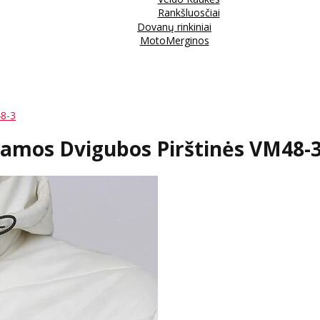
Rankšluosčiai
Dovanų rinkiniai
MotoMerginos
48-3
iamos Dvigubos Pirštinės VM48-