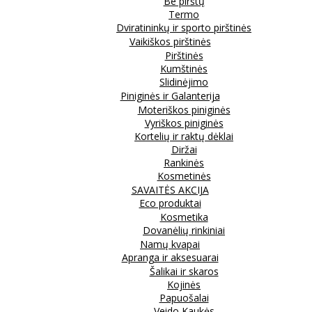
Be pirštų
Termo
Dviratininkų ir sporto pirštinės
Vaikiškos pirštinės
Pirštinės
Kumštinės
Slidinėjimo
Piniginės ir Galanterija
Moteriškos piniginės
Vyriškos piniginės
Kortelių ir raktų dėklai
Diržai
Rankinės
Kosmetinės
SAVAITĖS AKCIJA
Eco produktai
Kosmetika
Dovanėlių rinkiniai
Namų kvapai
Apranga ir aksesuarai
Šalikai ir skaros
Kojinės
Papuošalai
Veido Kaukės