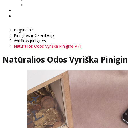
Pagrindinis
Piniginės ir Galanterija
Vyriškos piniginės
Natūralios Odos Vyriška Piniginė P71
Natūralios Odos Vyriška Pinigi