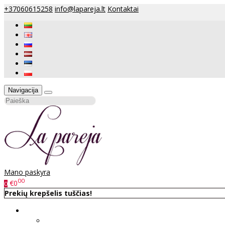
+37060615258
info@lapareja.lt
Kontaktai
Navigacija
Mano paskyra
00
€0
0
Prekių krepšelis tuščias!