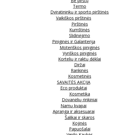
Be pirštų
Termo
Dviratininkų ir sporto pirštinės
Vaikiškos pirštinės
Pirštinės
Kumštinės
Slidinėjimo
Piniginės ir Galanterija
Moteriškos piniginės
Vyriškos piniginės
Kortelių ir raktų dėklai
Diržai
Rankinės
Kosmetinės
SAVAITĖS AKCIJA
Eco produktai
Kosmetika
Dovanėlių rinkiniai
Namų kvapai
Apranga ir aksesuarai
Šalikai ir skaros
Kojinės
Papuošalai
Veido Kaukės