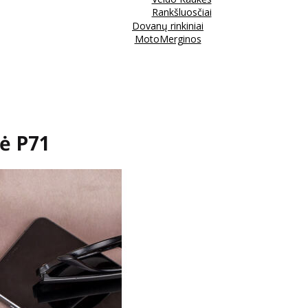
Rankšluosčiai
Dovanų rinkiniai
MotoMerginos
nė P71