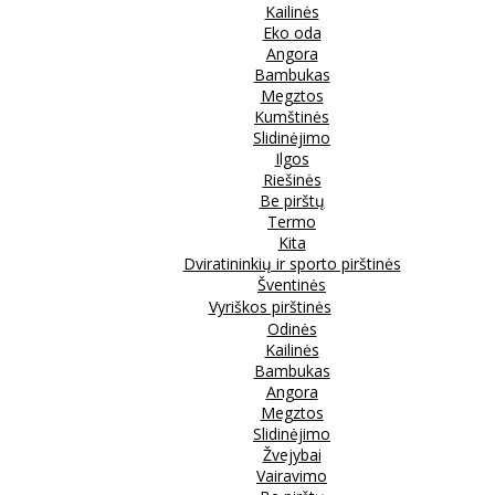
Kailinės
Eko oda
Angora
Bambukas
Megztos
Kumštinės
Slidinėjimo
Ilgos
Riešinės
Be pirštų
Termo
Kita
Dviratininkių ir sporto pirštinės
Šventinės
Vyriškos pirštinės
Odinės
Kailinės
Bambukas
Angora
Megztos
Slidinėjimo
Žvejybai
Vairavimo