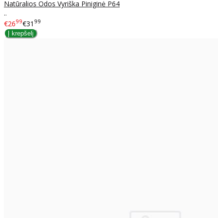
Natūralios Odos Vyriška Piniginė P64
..
99
99
€26
€31