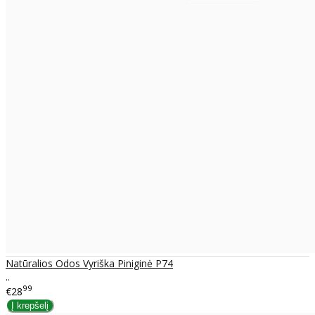
Natūralios Odos Vyriška Piniginė P74
..
99
€28