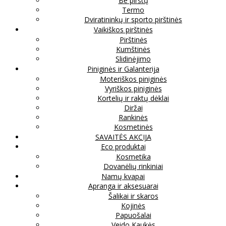
Be pirštų
Termo
Dviratininkų ir sporto pirštinės
Vaikiškos pirštinės
Pirštinės
Kumštinės
Slidinėjimo
Piniginės ir Galanterija
Moteriškos piniginės
Vyriškos piniginės
Kortelių ir raktų dėklai
Diržai
Rankinės
Kosmetinės
SAVAITĖS AKCIJA
Eco produktai
Kosmetika
Dovanėlių rinkiniai
Namų kvapai
Apranga ir aksesuarai
Šalikai ir skaros
Kojinės
Papuošalai
Veido Kaukės