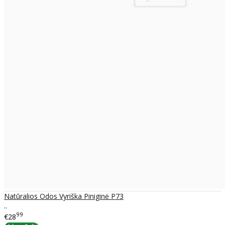
Natūralios Odos Vyriška Piniginė P73
..
99
€28