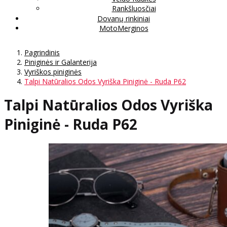
Rankšluosčiai
Dovanų rinkiniai
MotoMerginos
Pagrindinis
Piniginės ir Galanterija
Vyriškos piniginės
Talpi Natūralios Odos Vyriška Piniginė - Ruda P62
Talpi Natūralios Odos Vyriška
Piniginė - Ruda P62