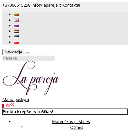
+37060615258
info@lapareja.lt
Kontaktai
Navigacija
Mano paskyra
00
€0
0
Prekių krepšelis tuščias!
Moteriškos pirštinės
Odinės