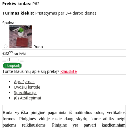
Prekės kodas:
P62
Turimas kiekis:
Pristatymas per 3-4 darbo dienas
Spalva :
Ruda
99
€32
su PVM
Turite klausimų apie šią prekę?
Klauskite
Aprašymas
Dydžių lentelė
Specifikacija
(0) Atsiliepimai
Ruda vyriška piniginė pagaminta iš natūralios odos, vertikalios
formos. Piniginės viduje rasite daug skyrių, kurie atitiks netgi
patiems reikliausiems. Piniginė yra patvari kasdieniniam