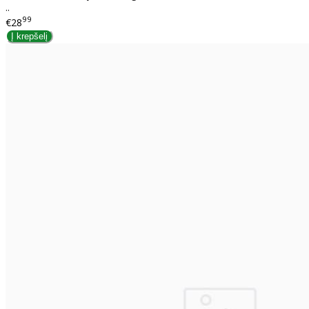
..
99
€28