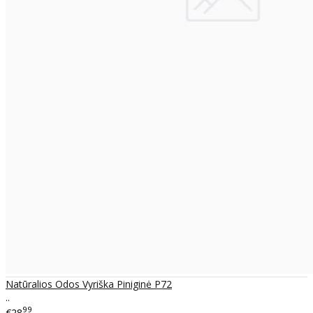
Natūralios Odos Vyriška Piniginė P72
..
99
€28