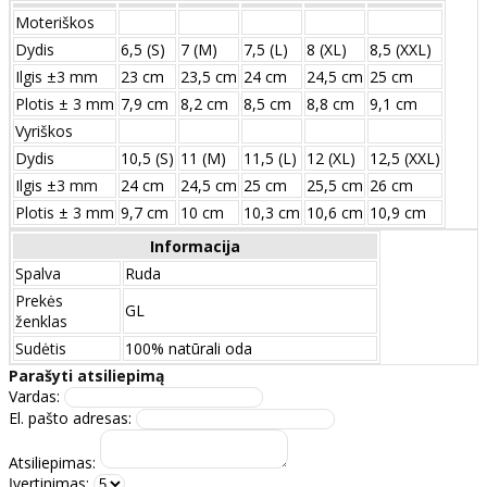
Moteriškos
Dydis
6,5 (S)
7 (M)
7,5 (L)
8 (XL)
8,5 (XXL)
Ilgis ±3 mm
23 cm
23,5 cm
24 cm
24,5 cm
25 cm
Plotis ± 3 mm
7,9 cm
8,2 cm
8,5 cm
8,8 cm
9,1 cm
Vyriškos
Dydis
10,5 (S)
11 (M)
11,5 (L)
12 (XL)
12,5 (XXL)
Ilgis ±3 mm
24 сm
24,5 сm
25 сm
25,5 сm
26 сm
Plotis ± 3 mm
9,7 сm
10 сm
10,3 сm
10,6 сm
10,9 сm
Informacija
Spalva
Ruda
Prekės
GL
ženklas
Sudėtis
100% natūrali oda
Parašyti atsiliepimą
Vardas:
El. pašto adresas:
Atsiliepimas:
Įvertinimas: