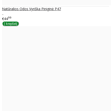
Natūralios Odos Vyriška Piniginė P47
..
99
€44