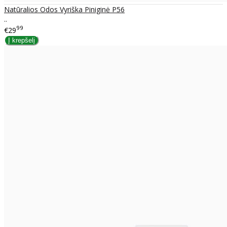
Natūralios Odos Vyriška Piniginė P56
..
99
€29