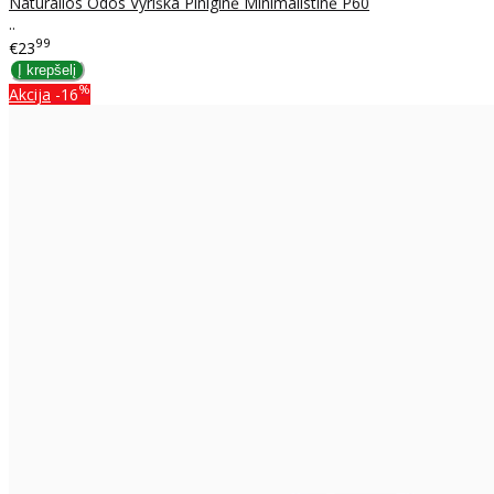
Natūralios Odos Vyriška Piniginė Minimalistinė P60
..
99
€23
%
Akcija
-16