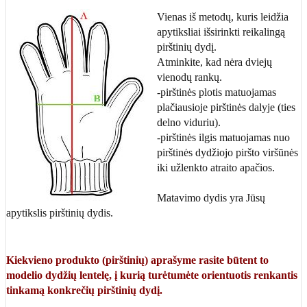
Vienas iš metodų, kuris leidžia
apytiksliai išsirinkti reikalingą
pirštinių dydį.
Atminkite, kad nėra dviejų
vienodų rankų.
-pirštinės plotis matuojamas
plačiausioje pirštinės dalyje (ties
delno viduriu).
-pirštinės ilgis matuojamas nuo
pirštinės dydžiojo piršto viršūnės
iki užlenkto atraito apačios.
Matavimo dydis yra Jūsų
apytikslis pirštinių dydis.
Kiekvieno produkto (pirštinių) aprašyme rasite būtent to
modelio dydžių lentelę, į kurią turėtumėte orientuotis renkantis
tinkamą konkrečių pirštinių dydį.