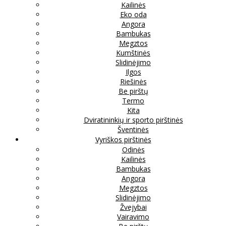
Kailinės
Eko oda
Angora
Bambukas
Megztos
Kumštinės
Slidinėjimo
Ilgos
Riešinės
Be pirštų
Termo
Kita
Dviratininkių ir sporto pirštinės
Šventinės
Vyriškos pirštinės
Odinės
Kailinės
Bambukas
Angora
Megztos
Slidinėjimo
Žvejybai
Vairavimo