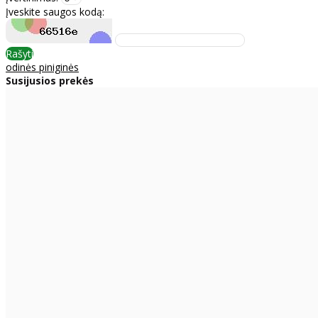
Įveskite saugos kodą:
Rašyti
odinės piniginės
Susijusios prekės