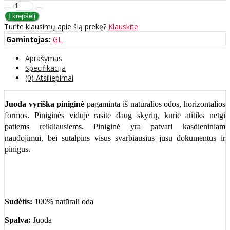
Turite klausimų apie šią prekę?
Klauskite
Gamintojas:
GL
Aprašymas
Specifikacija
(0) Atsiliepimai
Juoda
vyriška piniginė
pagaminta iš natūralios odos, horizontalios
formos. Piniginės viduje rasite daug skyrių, kurie atitiks netgi
patiems reikliausiems. Piniginė yra patvari kasdieniniam
naudojimui, bei sutalpins visus svarbiausius jūsų dokumentus ir
pinigus.
Sudėtis:
100% natūrali oda
Spalva:
Juoda