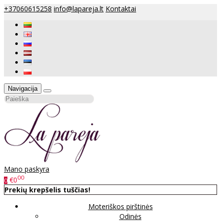
+37060615258
info@lapareja.lt
Kontaktai
Navigacija
Mano paskyra
00
€0
0
Prekių krepšelis tuščias!
Moteriškos pirštinės
Odinės