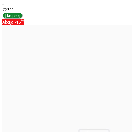
..
99
€23
%
Akcija
-16