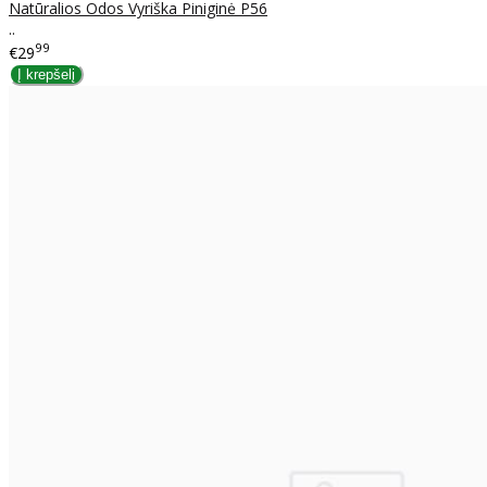
Natūralios Odos Vyriška Piniginė P56
..
99
€29