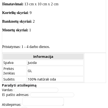
Išmatavimai:
13
cm x 10 cm x 2 cm
Kortelių skyriai
:
9
Banknotų skyriai:
2
Monetų skyriai:
1
Pristatymas: 1 - 4 darbo dienos.
Informacija
Spalva
Juoda
Prekės
GL
ženklas
Sudėtis
100% natūrali oda
Parašyti atsiliepimą
Vardas:
El. pašto adresas:
Atsiliepimas: