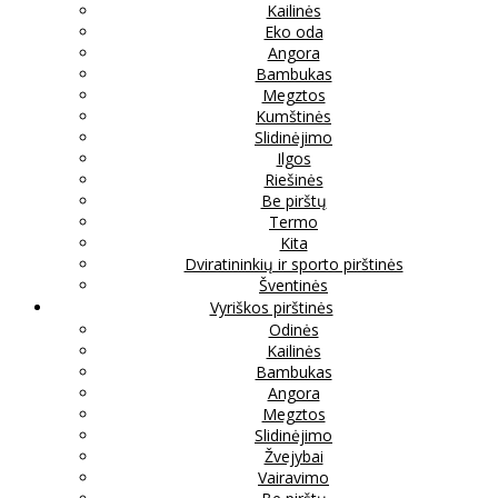
Kailinės
Eko oda
Angora
Bambukas
Megztos
Kumštinės
Slidinėjimo
Ilgos
Riešinės
Be pirštų
Termo
Kita
Dviratininkių ir sporto pirštinės
Šventinės
Vyriškos pirštinės
Odinės
Kailinės
Bambukas
Angora
Megztos
Slidinėjimo
Žvejybai
Vairavimo