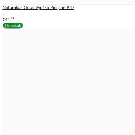
Natūralios Odos Vyriška Piniginė P47
..
99
€44