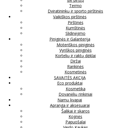
Be pirštų
Termo
Dviratininkų ir sporto pirštinės
Vaikiškos pirštinės
Pirštinės
Kumštinės
Slidinėjimo
Piniginės ir Galanterija
Moteriškos piniginės
Vyriškos piniginės
Kortelių ir raktų dėklai
Diržai
Rankinės
Kosmetinės
SAVAITĖS AKCIJA
Eco produktai
Kosmetika
Dovanėlių rinkiniai
Namų kvapai
Apranga ir aksesuarai
Šalikai ir skaros
Kojinės
Papuošalai
Veido Kaukės