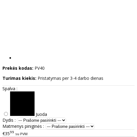
Prekės kodas:
PV40
Turimas kiekis:
Pristatymas per 3-4 darbo dienas
Spalva :
Juoda
Dydis :
Matmenys piniginės :
99
€35
su PVM