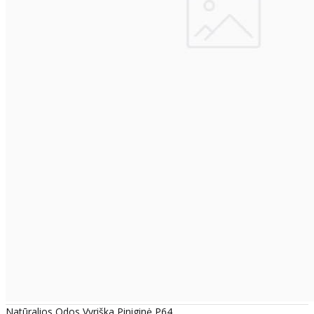
Natūralios Odos Vyriška Piniginė P64