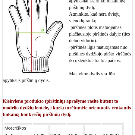
apytiksliai išsirinkti reikalingą
pirštinių dydį.
Atminkite, kad nėra dviejų
vienodų rankų.
-pirštinės plotis matuojamas
plačiausioje pirštinės dalyje (ties
delno viduriu).
-pirštinės ilgis matuojamas nuo
pirštinės dydžiojo piršto viršūnės
iki užlenkto atraito apačios.
Matavimo dydis yra Jūsų
apytikslis pirštinių dydis.
Kiekvieno produkto (pirštinių) aprašyme rasite būtent to
modelio dydžių lentelę, į kurią turėtumėte orientuotis renkantis
tinkamą konkrečių pirštinių dydį.
Moteriškos