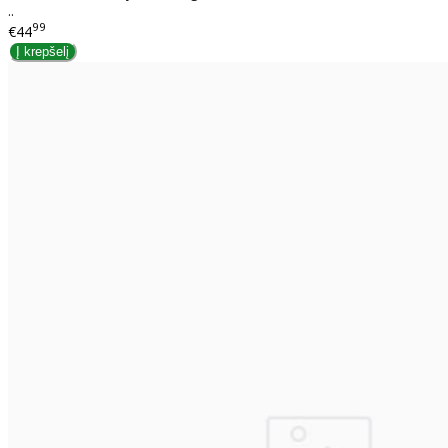
..
99
€44