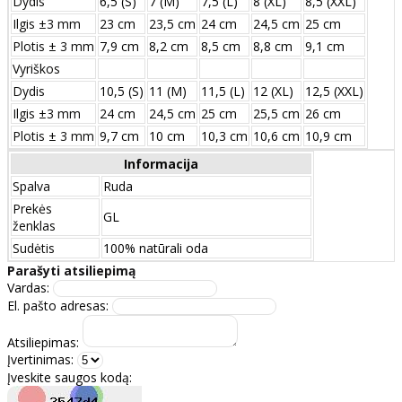
Dydis
6,5 (S)
7 (M)
7,5 (L)
8 (XL)
8,5 (XXL)
Ilgis ±3 mm
23 cm
23,5 cm
24 cm
24,5 cm
25 cm
Plotis ± 3 mm
7,9 cm
8,2 cm
8,5 cm
8,8 cm
9,1 cm
Vyriškos
Dydis
10,5 (S)
11 (M)
11,5 (L)
12 (XL)
12,5 (XXL)
Ilgis ±3 mm
24 сm
24,5 сm
25 сm
25,5 сm
26 сm
Plotis ± 3 mm
9,7 сm
10 сm
10,3 сm
10,6 сm
10,9 сm
Informacija
Spalva
Ruda
Prekės
GL
ženklas
Sudėtis
100% natūrali oda
Parašyti atsiliepimą
Vardas:
El. pašto adresas:
Atsiliepimas:
Įvertinimas:
Įveskite saugos kodą: