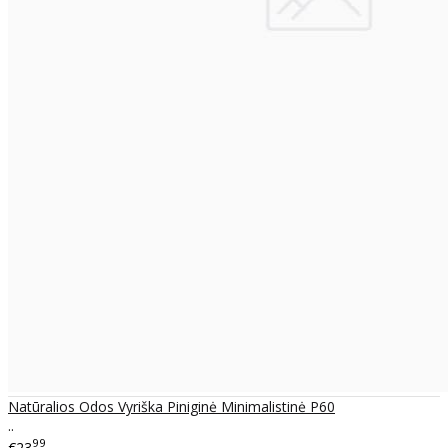
Natūralios Odos Vyriška Piniginė Minimalistinė P60
..
99
€23