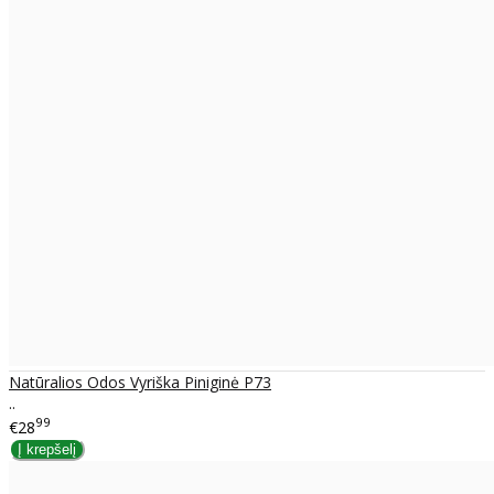
Natūralios Odos Vyriška Piniginė P73
..
99
€28