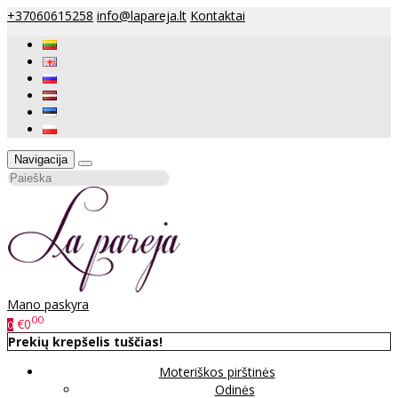
+37060615258
info@lapareja.lt
Kontaktai
Navigacija
Mano paskyra
00
€0
0
Prekių krepšelis tuščias!
Moteriškos pirštinės
Odinės