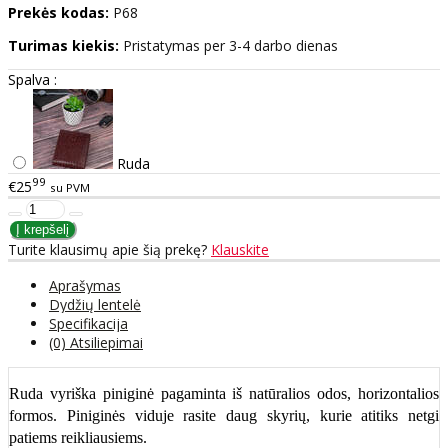
Prekės kodas:
P68
Turimas kiekis:
Pristatymas per 3-4 darbo dienas
Spalva :
Ruda
99
€25
su PVM
Turite klausimų apie šią prekę?
Klauskite
Aprašymas
Dydžių lentelė
Specifikacija
(0) Atsiliepimai
Ruda vyriška piniginė pagaminta iš natūralios odos, horizontalios
formos. Piniginės viduje rasite daug skyrių, kurie atitiks netgi
patiems reikliausiems.