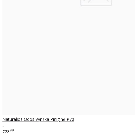
Natūralios Odos Vyriška Piniginė P70
..
99
€28