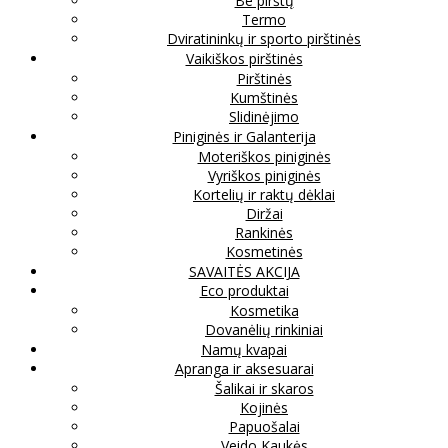
Be pirštų
Termo
Dviratininkų ir sporto pirštinės
Vaikiškos pirštinės
Pirštinės
Kumštinės
Slidinėjimo
Piniginės ir Galanterija
Moteriškos piniginės
Vyriškos piniginės
Kortelių ir raktų dėklai
Diržai
Rankinės
Kosmetinės
SAVAITĖS AKCIJA
Eco produktai
Kosmetika
Dovanėlių rinkiniai
Namų kvapai
Apranga ir aksesuarai
Šalikai ir skaros
Kojinės
Papuošalai
Veido Kaukės