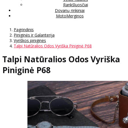
Rankšluosčiai
Dovanų rinkiniai
MotoMerginos
Pagrindinis
Piniginės ir Galanterija
Vyriškos piniginės
Talpi Natūralios Odos Vyriška Piniginė P68
Talpi Natūralios Odos Vyriška
Piniginė P68