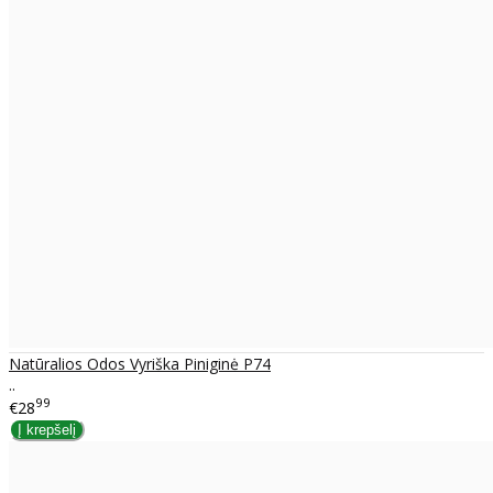
Natūralios Odos Vyriška Piniginė P74
..
99
€28