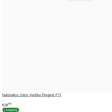
Natūralios Odos Vyriška Piniginė P71
..
99
€28