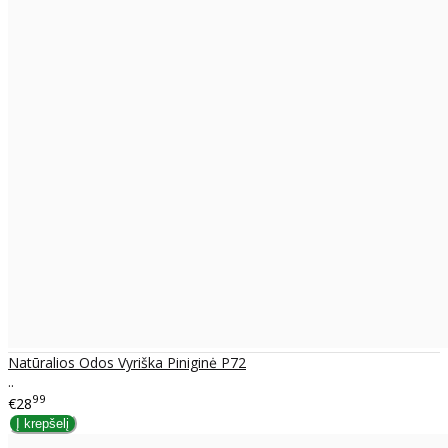
Natūralios Odos Vyriška Piniginė P72
..
99
€28