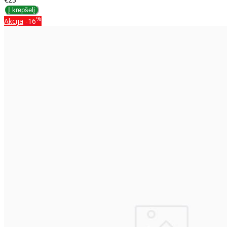
%
Akcija
-16