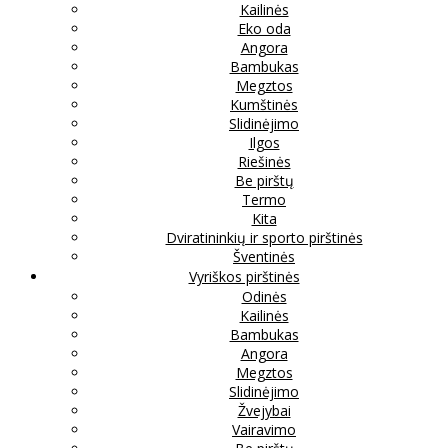
Kailinės
Eko oda
Angora
Bambukas
Megztos
Kumštinės
Slidinėjimo
Ilgos
Riešinės
Be pirštų
Termo
Kita
Dviratininkių ir sporto pirštinės
Šventinės
Vyriškos pirštinės
Odinės
Kailinės
Bambukas
Angora
Megztos
Slidinėjimo
Žvejybai
Vairavimo