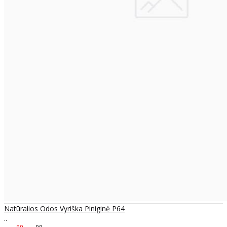
Natūralios Odos Vyriška Piniginė P64
..
99
99