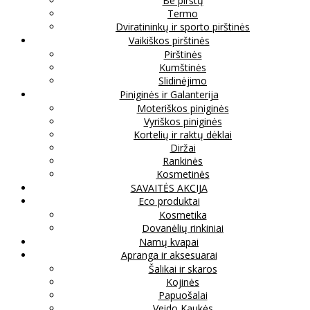
Be pirštų
Termo
Dviratininkų ir sporto pirštinės
Vaikiškos pirštinės
Pirštinės
Kumštinės
Slidinėjimo
Piniginės ir Galanterija
Moteriškos piniginės
Vyriškos piniginės
Kortelių ir raktų dėklai
Diržai
Rankinės
Kosmetinės
SAVAITĖS AKCIJA
Eco produktai
Kosmetika
Dovanėlių rinkiniai
Namų kvapai
Apranga ir aksesuarai
Šalikai ir skaros
Kojinės
Papuošalai
Veido Kaukės