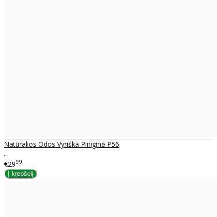
Natūralios Odos Vyriška Piniginė P56
..
99
€29