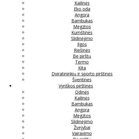
Kailinės
Eko oda
Angora
Bambukas
Megztos
Kumštinės
Slidinėjimo
Ilgos
Riešinės
Be pirštų
Termo
Kita
Dviratininkių ir sporto pirštinės
Šventinės
Vyriškos pirštinės
Odinės
Kailinės
Bambukas
Angora
Megztos
Slidinėjimo
Žvejybai
Vairavimo