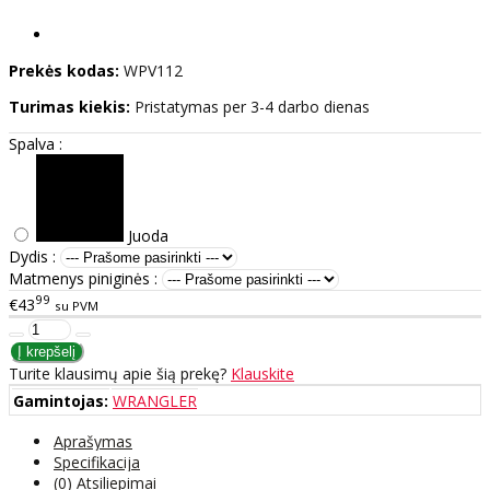
Prekės kodas:
WPV112
Turimas kiekis:
Pristatymas per 3-4 darbo dienas
Spalva :
Juoda
Dydis :
Matmenys piniginės :
99
€43
su PVM
Turite klausimų apie šią prekę?
Klauskite
Gamintojas:
WRANGLER
Aprašymas
Specifikacija
(0) Atsiliepimai