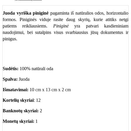
Juoda
vyriška piniginė
pagaminta iš natūralios odos, horizontalio
formos. Piniginės viduje rasite daug skyrių, kurie atitiks netgi
patiems reikliausiems.
Piniginė
yra patvari kasdieniniam
naudojimui, bei sutalpins visus svarbiausius jūsų dokumentus ir
pinigus.
Sudėtis:
100% natūrali oda
Spalva:
Juoda
Išmatavimai:
10
cm x 13 cm x 2 cm
Kortelių skyriai
:
12
Banknotų skyriai:
2
Monetų skyriai:
1