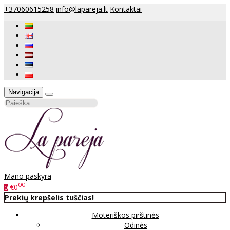
+37060615258
info@lapareja.lt
Kontaktai
Navigacija
Mano paskyra
00
€0
0
Prekių krepšelis tuščias!
Moteriškos pirštinės
Odinės