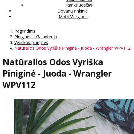
Rankšluosčiai
Dovanų rinkiniai
MotoMerginos
Pagrindinis
Piniginės ir Galanterija
Vyriškos piniginės
Natūralios Odos Vyriška Piniginė - Juoda - Wrangler WPV112
Natūralios Odos Vyriška
Piniginė - Juoda - Wrangler
WPV112