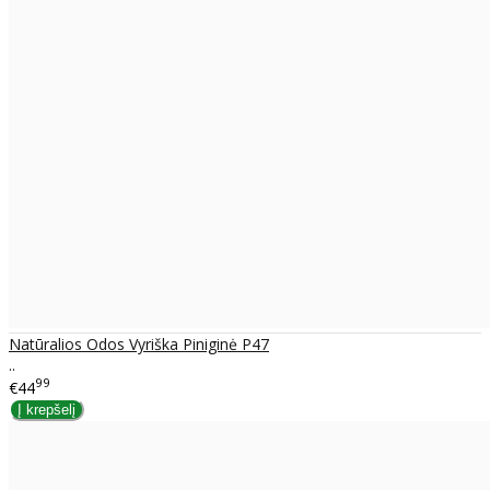
Natūralios Odos Vyriška Piniginė P47
..
99
€44