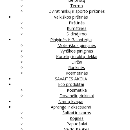
Be pirštų
Termo
Dviratininkų ir sporto pirštinės
Vaikiškos pirštinės
Pirštinės
Kumštinės
Slidinėjimo
Piniginės ir Galanterija
Moteriškos piniginės
Vyriškos piniginės
Kortelių ir raktų dėklai
Diržai
Rankinės
Kosmetinės
SAVAITĖS AKCIJA
Eco produktai
Kosmetika
Dovanėlių rinkiniai
Namų kvapai
Apranga ir aksesuarai
Šalikai ir skaros
Kojinės
Papuošalai
Veido Kaukės