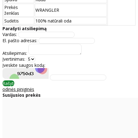
Prekės
WRANGLER
ženklas
Sudėtis
100% natūrali oda
Parašyti atsiliepimą
Vardas:
El. pašto adresas:
Atsiliepimas:
Įvertinimas:
Įveskite saugos kodą:
Rašyti
odinės piniginės
Susijusios prekės