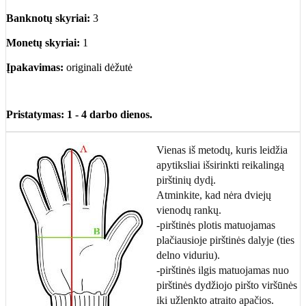
Banknotų skyriai:
3
Monetų skyriai:
1
Įpakavimas:
originali dėžutė
Pristatymas: 1 - 4 darbo dienos.
Vienas iš metodų, kuris leidžia
apytiksliai išsirinkti reikalingą
pirštinių dydį.
Atminkite, kad nėra dviejų
vienodų rankų.
-pirštinės plotis matuojamas
plačiausioje pirštinės dalyje (ties
delno viduriu).
-pirštinės ilgis matuojamas nuo
pirštinės dydžiojo piršto viršūnės
iki užlenkto atraito apačios.