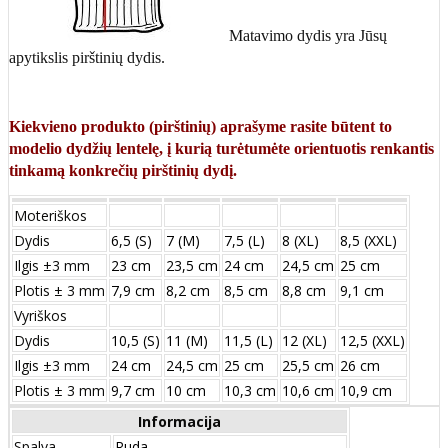
Matavimo dydis yra Jūsų
apytikslis pirštinių dydis.
Kiekvieno produkto (pirštinių) aprašyme rasite būtent to
modelio dydžių lentelę, į kurią turėtumėte orientuotis renkantis
tinkamą konkrečių pirštinių dydį.
Moteriškos
Dydis
6,5 (S)
7 (M)
7,5 (L)
8 (XL)
8,5 (XXL)
Ilgis ±3 mm
23 cm
23,5 cm
24 cm
24,5 cm
25 cm
Plotis ± 3 mm
7,9 cm
8,2 cm
8,5 cm
8,8 cm
9,1 cm
Vyriškos
Dydis
10,5 (S)
11 (M)
11,5 (L)
12 (XL)
12,5 (XXL)
Ilgis ±3 mm
24 сm
24,5 сm
25 сm
25,5 сm
26 сm
Plotis ± 3 mm
9,7 сm
10 сm
10,3 сm
10,6 сm
10,9 сm
Informacija
Spalva
Ruda