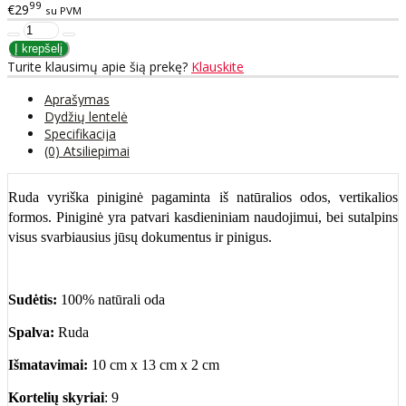
99
€29
su PVM
Turite klausimų apie šią prekę?
Klauskite
Aprašymas
Dydžių lentelė
Specifikacija
(0) Atsiliepimai
Ruda vyriška piniginė pagaminta iš natūralios odos, vertikalios
formos. Piniginė yra patvari kasdieniniam naudojimui, bei sutalpins
visus svarbiausius jūsų dokumentus ir pinigus.
Sudėtis:
100% natūrali oda
Spalva:
Ruda
Išmatavimai:
10 cm x 13 cm x 2 cm
Kortelių skyriai
: 9