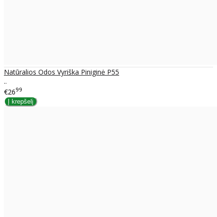
Natūralios Odos Vyriška Piniginė P55
..
99
€26