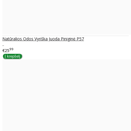
Natūralios Odos Vyriška Juoda Piniginė P57
..
99
€25