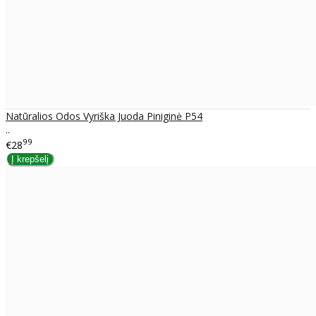
Natūralios Odos Vyriška Juoda Piniginė P54
..
99
€28