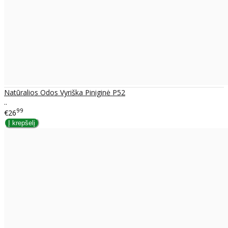
Natūralios Odos Vyriška Piniginė P52
..
99
€26