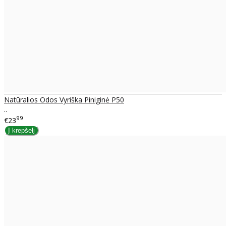
Natūralios Odos Vyriška Piniginė P50
..
99
€23