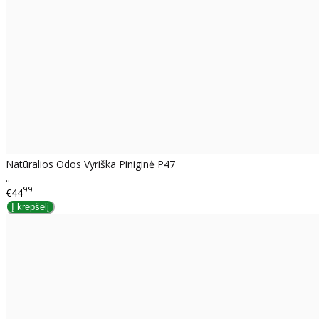
Natūralios Odos Vyriška Piniginė P47
..
99
€44