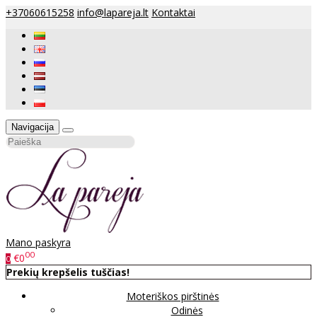
+37060615258
info@lapareja.lt
Kontaktai
Navigacija
Mano paskyra
00
€0
0
Prekių krepšelis tuščias!
Moteriškos pirštinės
Odinės