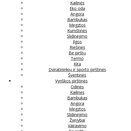
Kailinės
Eko oda
Angora
Bambukas
Megztos
Kumštinės
Slidinėjimo
Ilgos
Riešinės
Be pirštų
Termo
Kita
Dviratininkių ir sporto pirštinės
Šventinės
Vyriškos pirštinės
Odinės
Kailinės
Bambukas
Angora
Megztos
Slidinėjimo
Žvejybai
Vairavimo