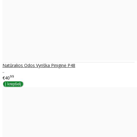
Natūralios Odos Vyriška Piniginė P48
..
99
€40