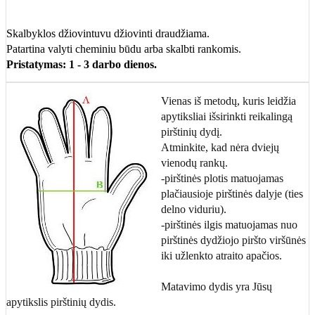
Skalbyklos džiovintuvu džiovinti draudžiama.
Patartina valyti cheminiu būdu arba skalbti rankomis.
Pristatymas: 1 - 3 darbo dienos.
Vienas iš metodų, kuris leidžia
apytiksliai išsirinkti reikalingą
pirštinių dydį.
Atminkite, kad nėra dviejų
vienodų rankų.
-pirštinės plotis matuojamas
plačiausioje pirštinės dalyje (ties
delno viduriu).
-pirštinės ilgis matuojamas nuo
pirštinės dydžiojo piršto viršūnės
iki užlenkto atraito apačios.
Matavimo dydis yra Jūsų
apytikslis pirštinių dydis.