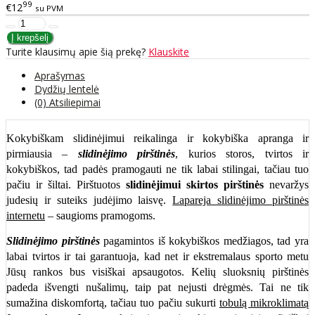
99
€12
su PVM
Turite klausimų apie šią prekę?
Klauskite
Aprašymas
Dydžių lentelė
(0) Atsiliepimai
Kokybiškam slidinėjimui reikalinga ir kokybiška apranga ir
pirmiausia –
slidinėjimo pirštinės
, kurios storos, tvirtos ir
kokybiškos, tad padės pramogauti ne tik labai stilingai, tačiau tuo
pačiu ir šiltai. Pirštuotos
slidinėjimui skirtos pirštinės
nevaržys
judesių ir suteiks judėjimo laisvę.
Lapareja slidinėjimo pirštinės
internetu
– saugioms pramogoms.
Slidinėjimo pirštinės
pagamintos iš kokybiškos medžiagos, tad yra
labai tvirtos ir tai garantuoja, kad net ir ekstremalaus sporto metu
Jūsų rankos bus visiškai apsaugotos. Kelių sluoksnių pirštinės
padeda išvengti nušalimų, taip pat nejusti drėgmės. Tai ne tik
sumažina diskomfortą, tačiau tuo pačiu sukurti
tobulą mikroklimatą