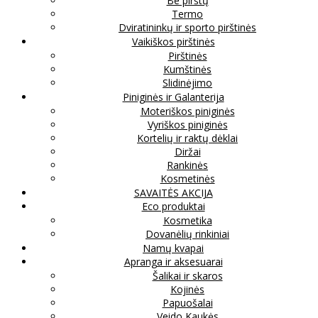
Be pirštų
Termo
Dviratininkų ir sporto pirštinės
Vaikiškos pirštinės
Pirštinės
Kumštinės
Slidinėjimo
Piniginės ir Galanterija
Moteriškos piniginės
Vyriškos piniginės
Kortelių ir raktų dėklai
Diržai
Rankinės
Kosmetinės
SAVAITĖS AKCIJA
Eco produktai
Kosmetika
Dovanėlių rinkiniai
Namų kvapai
Apranga ir aksesuarai
Šalikai ir skaros
Kojinės
Papuošalai
Veido Kaukės