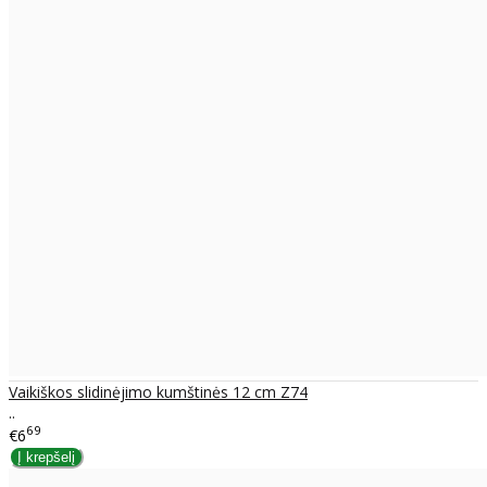
Vaikiškos slidinėjimo kumštinės 12 cm Z74
..
69
€6