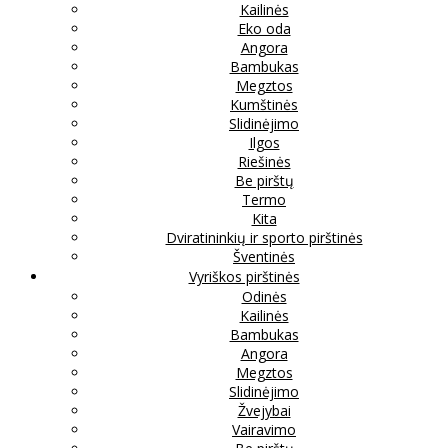
Kailinės
Eko oda
Angora
Bambukas
Megztos
Kumštinės
Slidinėjimo
Ilgos
Riešinės
Be pirštų
Termo
Kita
Dviratininkių ir sporto pirštinės
Šventinės
Vyriškos pirštinės
Odinės
Kailinės
Bambukas
Angora
Megztos
Slidinėjimo
Žvejybai
Vairavimo