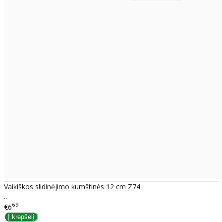
Vaikiškos slidinėjimo kumštinės 12 cm Z74
..
69
€6