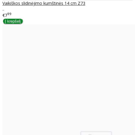
Vaikiškos slidinėjimo kumštinės 14 cm Z73
..
99
€7