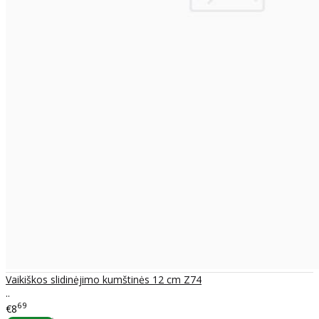
Vaikiškos slidinėjimo kumštinės 12 cm Z74
..
69
€8