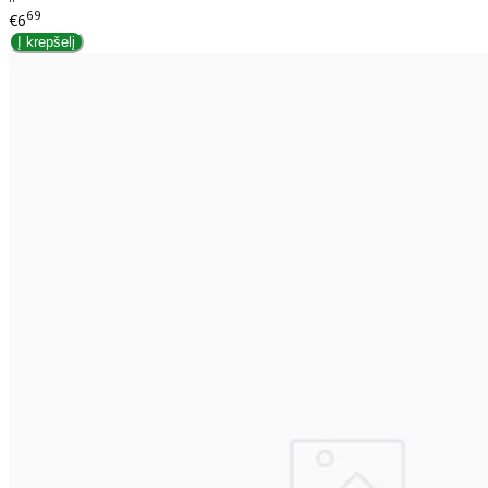
69
€6