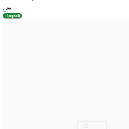
..
99
€7