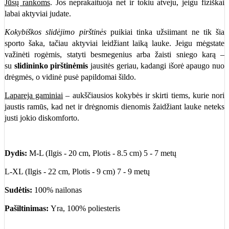
Jūsų rankoms
. Jos neprakaituoja net ir tokiu atveju, jeigu fiziškai
labai aktyviai judate.
Kokybiškos slidėjimo pirštinės
puikiai tinka užsiimant ne tik šia
sporto šaka, tačiau aktyviai leidžiant laiką lauke. Jeigu mėgstate
važinėti rogėmis, statyti besmegenius arba žaisti sniego karą –
su
slidininko pirštinėmis
jausitės geriau, kadangi išorė apaugo nuo
drėgmės, o vidinė pusė papildomai šildo.
Lapareja gaminiai
– aukščiausios kokybės ir skirti tiems, kurie nori
jaustis ramūs, kad net ir drėgnomis dienomis žaidžiant lauke neteks
justi jokio diskomforto.
Dydis:
M-L (
Ilgis - 20 cm, Plotis - 8.5 cm
) 5 - 7
metų
L-XL (
Ilgis - 22 cm, Plotis - 9 cm
) 7 - 9 metų
Sudėtis:
100% nailonas
Pašiltinimas:
Yra, 100% poliesteris