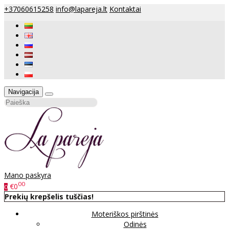
+37060615258
info@lapareja.lt
Kontaktai
Navigacija
Mano paskyra
00
€0
0
Prekių krepšelis tuščias!
Moteriškos pirštinės
Odinės