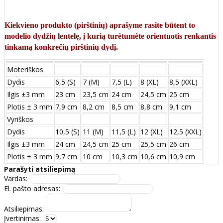
Kiekvieno produkto (pirštinių) aprašyme rasite būtent to
modelio dydžių lentelę, į kurią turėtumėte orientuotis renkantis
tinkamą konkrečių pirštinių dydį.
Moteriškos
Dydis
6,5 (S)
7 (M)
7,5 (L)
8 (XL)
8,5 (XXL)
Ilgis ±3 mm
23 cm
23,5 cm
24 cm
24,5 cm
25 cm
Plotis ± 3 mm
7,9 cm
8,2 cm
8,5 cm
8,8 cm
9,1 cm
Vyriškos
Dydis
10,5 (S)
11 (M)
11,5 (L)
12 (XL)
12,5 (XXL)
Ilgis ±3 mm
24 сm
24,5 сm
25 сm
25,5 сm
26 сm
Plotis ± 3 mm
9,7 сm
10 сm
10,3 сm
10,6 сm
10,9 сm
Parašyti atsiliepimą
Vardas:
El. pašto adresas:
Atsiliepimas:
Įvertinimas: