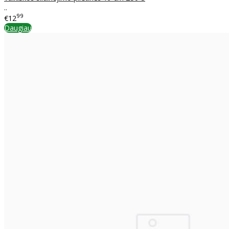
..
99
€12
Daugiau