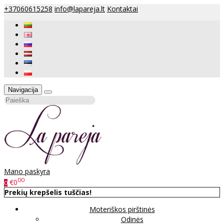
+37060615258
info@lapareja.lt
Kontaktai
Navigacija
Mano paskyra
00
€0
0
Prekių krepšelis tuščias!
Moteriškos pirštinės
Odinės