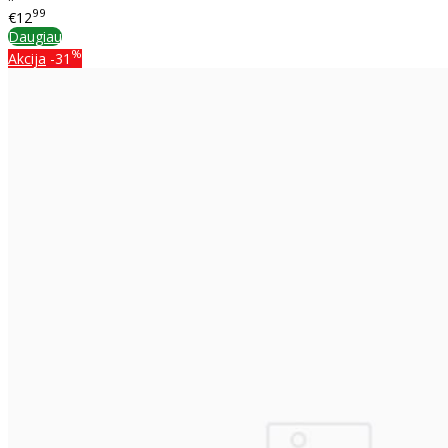
99
€12
Daugiau
%
Akcija
-31