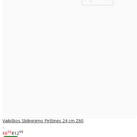
Vaikiškos Slidinėjimo Pirštinės 24 cm Z60
..
99
99
€8
€12