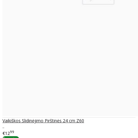
Vaikiškos Slidinėjimo Pirštinės 24 cm Z60
..
99
€12