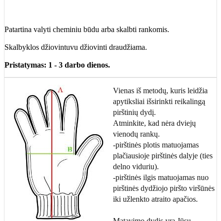
Patartina valyti cheminiu būdu arba skalbti rankomis.
Skalbyklos džiovintuvu džiovinti draudžiama.
Pristatymas: 1 - 3 darbo dienos.
Vienas iš metodų, kuris leidžia
apytiksliai išsirinkti reikalingą
pirštinių dydį.
Atminkite, kad nėra dviejų
vienodų rankų.
-pirštinės plotis matuojamas
plačiausioje pirštinės dalyje (ties
delno viduriu).
-pirštinės ilgis matuojamas nuo
pirštinės dydžiojo piršto viršūnės
iki užlenkto atraito apačios.
Matavimo dydis yra Jūsų