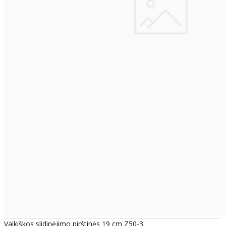
Vaikiškos slidinėjimo pirštinės 19 cm Z50-3