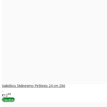
Vaikiškos Slidinėjimo Pirštinės 24 cm Z60
..
99
€12
Daugiau