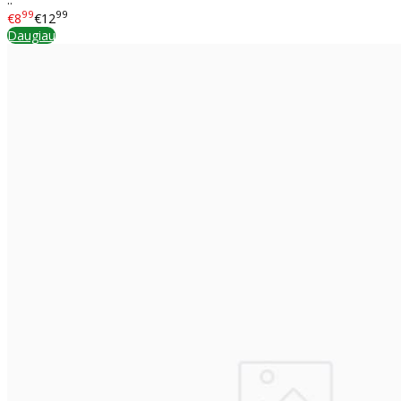
99
99
€8
€12
Daugiau