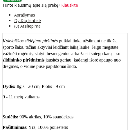
Turite klausimų apie šią prekę?
Klauskite
Aprašymas
Dydžių lentelė
(0) Atsiliepimai
Kokybiškos slidėjimo pirštinės
puikiai tinka užsiimant ne tik šia
sporto šaka, tačiau aktyviai leidžiant laiką lauke. Jeigu mėgstate
važinėti rogėmis, statyti besmegenius arba žaisti sniego karą – su
slidininko pirštinėmis
jausitės geriau, kadangi išorė apaugo nuo
drėgmės, o vidinė pusė papildomai šildo.
Dydis:
Ilgis - 20 cm, Plotis - 9 cm
9 - 11
metų vaikams
Sudėtis:
90% akrilas, 10% spandeksas
Pašiltinimas:
Yra, 100% poliesteris