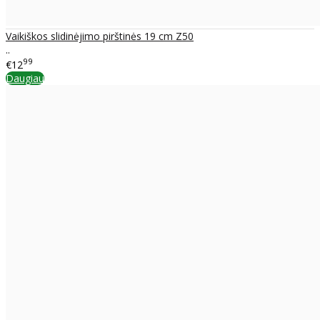
Vaikiškos slidinėjimo pirštinės 19 cm Z50
..
99
€12
Daugiau