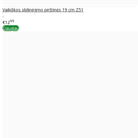
Vaikiškos slidinėjimo pirštinės 19 cm Z51
..
99
€12
Daugiau