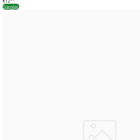
€12
Daugiau