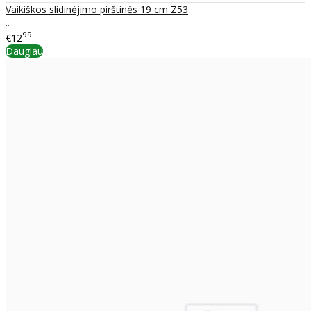
Vaikiškos slidinėjimo pirštinės 19 cm Z53
..
99
€12
Daugiau