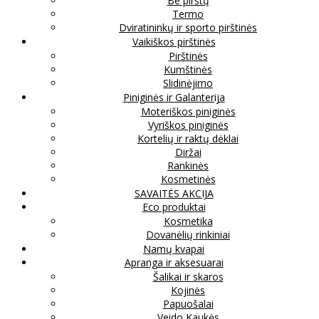
Be pirštų
Termo
Dviratininkų ir sporto pirštinės
Vaikiškos pirštinės
Pirštinės
Kumštinės
Slidinėjimo
Piniginės ir Galanterija
Moteriškos piniginės
Vyriškos piniginės
Kortelių ir raktų dėklai
Diržai
Rankinės
Kosmetinės
SAVAITĖS AKCIJA
Eco produktai
Kosmetika
Dovanėlių rinkiniai
Namų kvapai
Apranga ir aksesuarai
Šalikai ir skaros
Kojinės
Papuošalai
Veido Kaukės