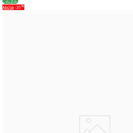
Daugiau
%
Akcija
-31