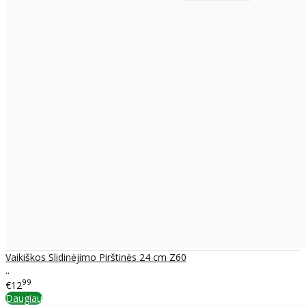
Vaikiškos Slidinėjimo Pirštinės 24 cm Z60
..
99
€12
Daugiau