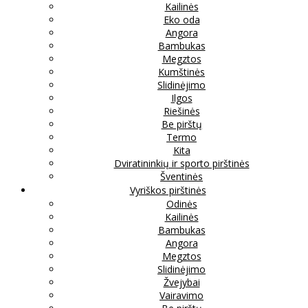
Kailinės
Eko oda
Angora
Bambukas
Megztos
Kumštinės
Slidinėjimo
Ilgos
Riešinės
Be pirštų
Termo
Kita
Dviratininkių ir sporto pirštinės
Šventinės
Vyriškos pirštinės
Odinės
Kailinės
Bambukas
Angora
Megztos
Slidinėjimo
Žvejybai
Vairavimo