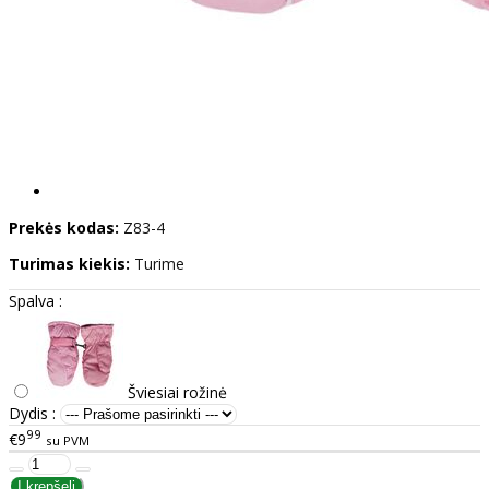
Prekės kodas:
Z83-4
Turimas kiekis:
Turime
Spalva :
Šviesiai rožinė
Dydis :
99
€9
su PVM