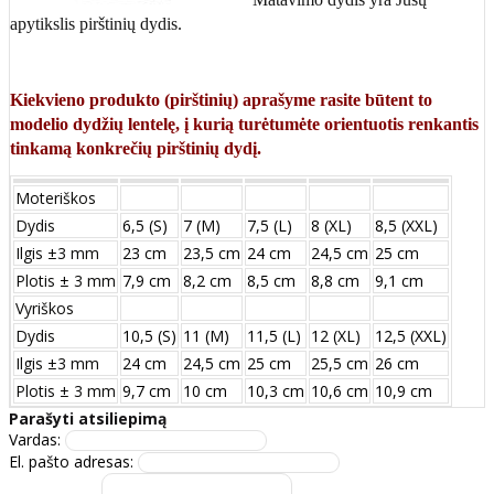
apytikslis pirštinių dydis.
Kiekvieno produkto (pirštinių) aprašyme rasite būtent to
modelio dydžių lentelę, į kurią turėtumėte orientuotis renkantis
tinkamą konkrečių pirštinių dydį.
Moteriškos
Dydis
6,5 (S)
7 (M)
7,5 (L)
8 (XL)
8,5 (XXL)
Ilgis ±3 mm
23 cm
23,5 cm
24 cm
24,5 cm
25 cm
Plotis ± 3 mm
7,9 cm
8,2 cm
8,5 cm
8,8 cm
9,1 cm
Vyriškos
Dydis
10,5 (S)
11 (M)
11,5 (L)
12 (XL)
12,5 (XXL)
Ilgis ±3 mm
24 сm
24,5 сm
25 сm
25,5 сm
26 сm
Plotis ± 3 mm
9,7 сm
10 сm
10,3 сm
10,6 сm
10,9 сm
Parašyti atsiliepimą
Vardas:
El. pašto adresas: