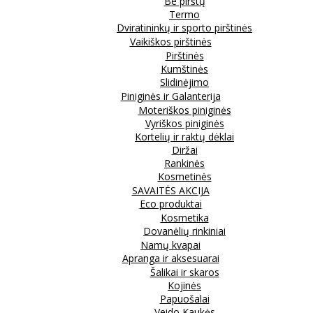
Be pirštų
Termo
Dviratininkų ir sporto pirštinės
Vaikiškos pirštinės
Pirštinės
Kumštinės
Slidinėjimo
Piniginės ir Galanterija
Moteriškos piniginės
Vyriškos piniginės
Kortelių ir raktų dėklai
Diržai
Rankinės
Kosmetinės
SAVAITĖS AKCIJA
Eco produktai
Kosmetika
Dovanėlių rinkiniai
Namų kvapai
Apranga ir aksesuarai
Šalikai ir skaros
Kojinės
Papuošalai
Veido Kaukės