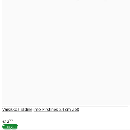
Vaikiškos Slidinėjimo Pirštinės 24 cm Z60
..
99
€12
Daugiau