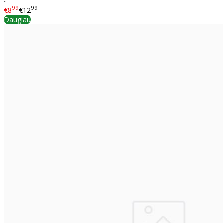
99
99
€8
€12
Daugiau