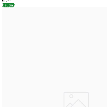
€12
Daugiau