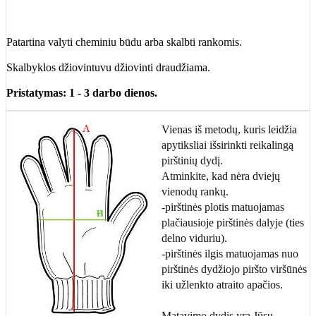
Patartina valyti cheminiu būdu arba skalbti rankomis.
Skalbyklos džiovintuvu džiovinti draudžiama.
Pristatymas: 1 - 3 darbo dienos.
Vienas iš metodų, kuris leidžia
apytiksliai išsirinkti reikalingą
pirštinių dydį.
Atminkite, kad nėra dviejų
vienodų rankų.
-pirštinės plotis matuojamas
plačiausioje pirštinės dalyje (ties
delno viduriu).
-pirštinės ilgis matuojamas nuo
pirštinės dydžiojo piršto viršūnės
iki užlenkto atraito apačios.
Matavimo dydis yra Jūsų