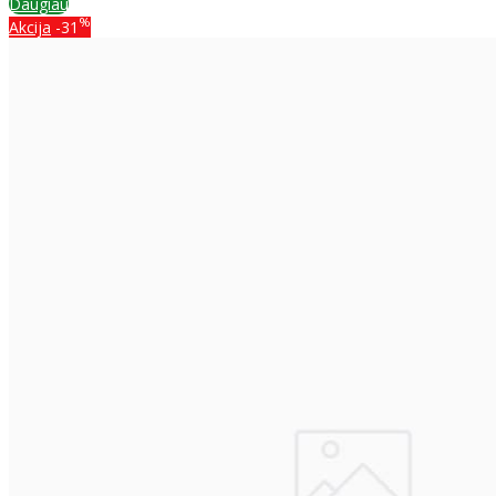
Daugiau
%
Akcija
-31