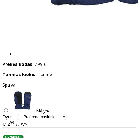
Prekės kodas:
Z99-6
Turimas kiekis:
Turime
Spalva :
Mėlyna
Dydis :
99
€12
su PVM