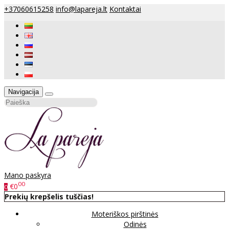
+37060615258
info@lapareja.lt
Kontaktai
Navigacija
Mano paskyra
00
€0
0
Prekių krepšelis tuščias!
Moteriškos pirštinės
Odinės