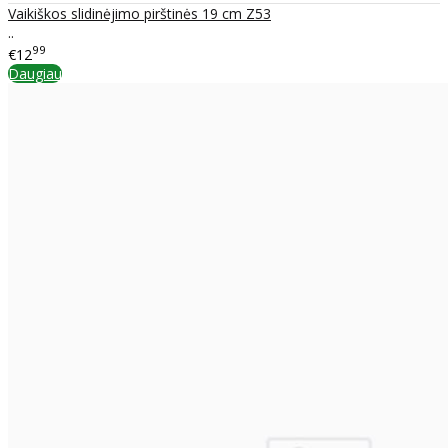
Vaikiškos slidinėjimo pirštinės 19 cm Z53
..
99
€12
Daugiau