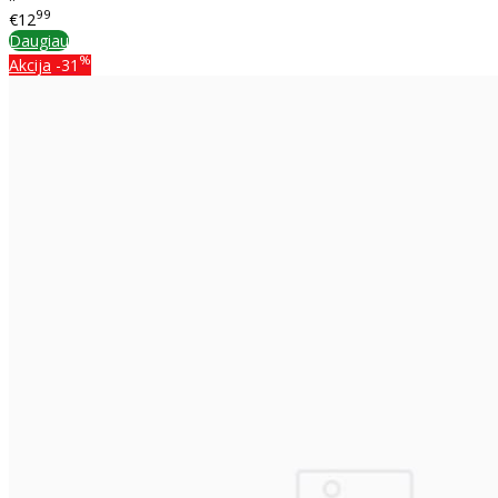
99
€12
Daugiau
%
Akcija
-31