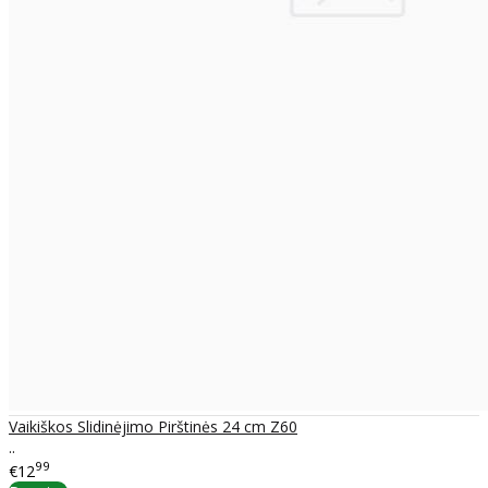
Vaikiškos Slidinėjimo Pirštinės 24 cm Z60
..
99
€12