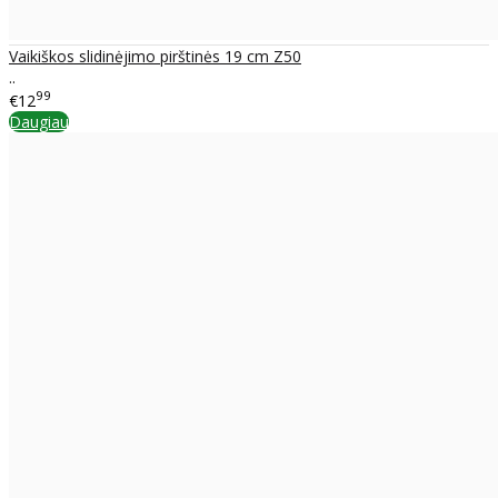
Vaikiškos slidinėjimo pirštinės 19 cm Z50
..
99
€12
Daugiau