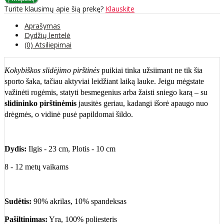
Turite klausimų apie šią prekę?
Klauskite
Aprašymas
Dydžių lentelė
(0) Atsiliepimai
Kokybiškos slidėjimo pirštinės
puikiai tinka užsiimant ne tik šia
sporto šaka, tačiau aktyviai leidžiant laiką lauke. Jeigu mėgstate
važinėti rogėmis, statyti besmegenius arba žaisti sniego karą – su
slidininko pirštinėmis
jausitės geriau, kadangi išorė apaugo nuo
drėgmės, o vidinė pusė papildomai šildo.
Dydis:
Ilgis - 23 cm, Plotis - 10 cm
8 - 12
metų vaikams
Sudėtis:
90% akrilas, 10% spandeksas
Pašiltinimas:
Yra, 100% poliesteris