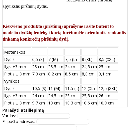
apytikslis pirštinių dydis.
Kiekvieno produkto (pirštinių) aprašyme rasite būtent to
modelio dydžių lentelę, į kurią turėtumėte orientuotis renkantis
tinkamą konkrečių pirštinių dydį.
Moteriškos
Dydis
6,5 (S)
7 (M)
7,5 (L)
8 (XL)
8,5 (XXL)
Ilgis ±3 mm
23 cm
23,5 cm
24 cm
24,5 cm
25 cm
Plotis ± 3 mm
7,9 cm
8,2 cm
8,5 cm
8,8 cm
9,1 cm
Vyriškos
Dydis
10,5 (S)
11 (M)
11,5 (L)
12 (XL)
12,5 (XXL)
Ilgis ±3 mm
24 сm
24,5 сm
25 сm
25,5 сm
26 сm
Plotis ± 3 mm
9,7 сm
10 сm
10,3 сm
10,6 сm
10,9 сm
Parašyti atsiliepimą
Vardas:
El. pašto adresas: