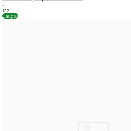
..
99
€12
Daugiau