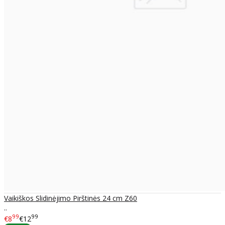
Vaikiškos Slidinėjimo Pirštinės 24 cm Z60
..
99
99
€8
€12