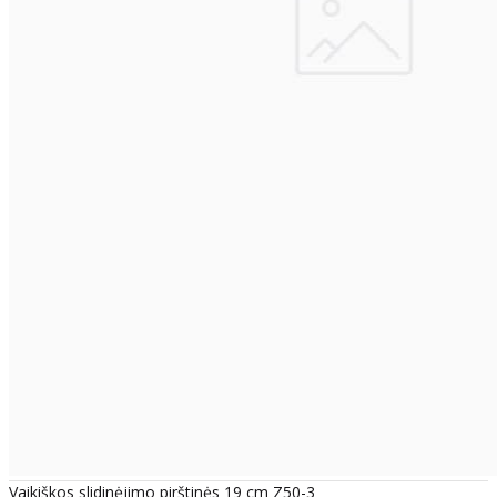
Vaikiškos slidinėjimo pirštinės 19 cm Z50-3