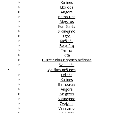
Kailinės
Eko oda
Angora
Bambukas
Megztos
Kumštinės
Slidinėjimo
Ilgos
Riešinės
Be pirštų
Termo
Kita
Dviratininkių ir sporto pirštinės
Šventinės
Vyriškos pirštinės
Odinės
Kailinės
Bambukas
Angora
Megztos
Slidinėjimo
Žvejybai
Vairavimo