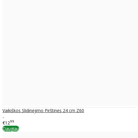
Vaikiškos Slidinėjimo Pirštinės 24 cm Z60
..
99
€12
Daugiau