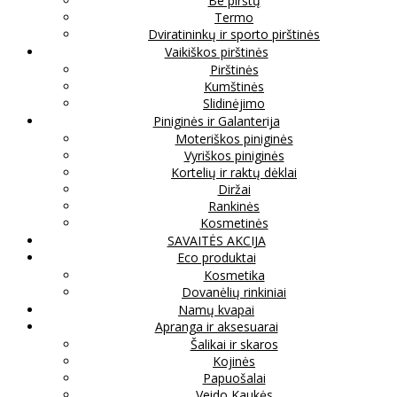
Be pirštų
Termo
Dviratininkų ir sporto pirštinės
Vaikiškos pirštinės
Pirštinės
Kumštinės
Slidinėjimo
Piniginės ir Galanterija
Moteriškos piniginės
Vyriškos piniginės
Kortelių ir raktų dėklai
Diržai
Rankinės
Kosmetinės
SAVAITĖS AKCIJA
Eco produktai
Kosmetika
Dovanėlių rinkiniai
Namų kvapai
Apranga ir aksesuarai
Šalikai ir skaros
Kojinės
Papuošalai
Veido Kaukės