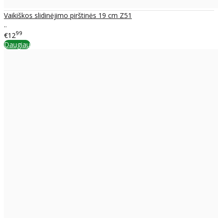
Vaikiškos slidinėjimo pirštinės 19 cm Z51
..
99
€12
Daugiau