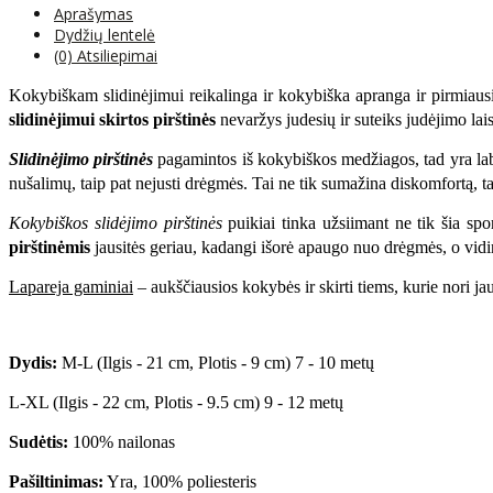
Aprašymas
Dydžių lentelė
(0) Atsiliepimai
Kokybiškam slidinėjimui reikalinga ir kokybiška apranga ir pirmiau
slidinėjimui skirtos pirštinės
nevaržys judesių ir suteiks judėjimo lai
Slidinėjimo pirštinės
pagamintos iš kokybiškos medžiagos, tad yra labai
nušalimų, taip pat nejusti drėgmės. Tai ne tik sumažina diskomfortą, t
Kokybiškos slidėjimo pirštinės
puikiai tinka užsiimant ne tik šia spo
pirštinėmis
jausitės geriau, kadangi išorė apaugo nuo drėgmės, o vidi
Lapareja gaminiai
– aukščiausios kokybės ir skirti tiems, kurie nori ja
Dydis:
M-L (
Ilgis - 21 cm, Plotis - 9 cm
) 7
- 10
metų
L-XL (
Ilgis - 22 cm, Plotis - 9.5 cm
) 9 - 12 metų
Sudėtis:
100% nailonas
Pašiltinimas:
Yra, 100% poliesteris