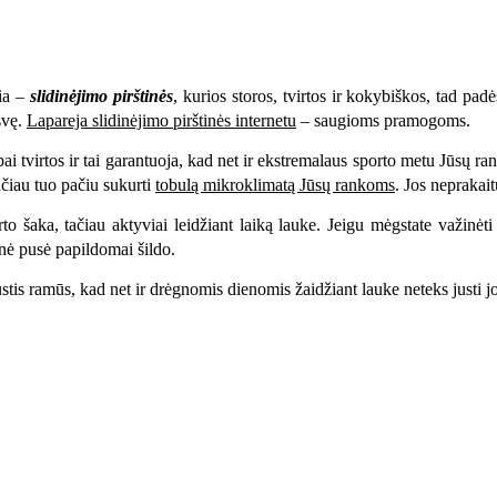
sia –
slidinėjimo pirštinės
, kurios storos, tvirtos ir kokybiškos, tad padės
svę.
Lapareja slidinėjimo pirštinės internetu
– saugioms pramogoms.
 tvirtos ir tai garantuoja, kad net ir ekstremalaus sporto metu Jūsų ra
ačiau tuo pačiu sukurti
tobulą mikroklimatą Jūsų rankoms
. Jos neprakait
rto šaka, tačiau aktyviai leidžiant laiką lauke. Jeigu mėgstate važinėt
nė pusė papildomai šildo.
ustis ramūs, kad net ir drėgnomis dienomis žaidžiant lauke neteks justi 