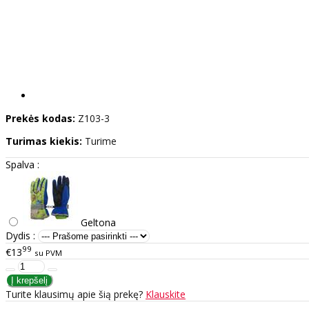
Prekės kodas:
Z103-3
Turimas kiekis:
Turime
Spalva :
Geltona
Dydis :
99
€13
su PVM
Turite klausimų apie šią prekę?
Klauskite