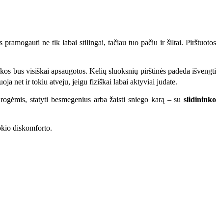
 pramogauti ne tik labai stilingai, tačiau tuo pačiu ir šiltai. Pirštuotos
nkos bus visiškai apsaugotos. Kelių sluoksnių pirštinės padeda išvengti
uoja net ir tokiu atveju, jeigu fiziškai labai aktyviai judate.
i rogėmis, statyti besmegenius arba žaisti sniego karą – su
slidininko
jokio diskomforto.