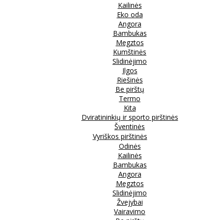
Kailinės
Eko oda
Angora
Bambukas
Megztos
Kumštinės
Slidinėjimo
Ilgos
Riešinės
Be pirštų
Termo
Kita
Dviratininkių ir sporto pirštinės
Šventinės
Vyriškos pirštinės
Odinės
Kailinės
Bambukas
Angora
Megztos
Slidinėjimo
Žvejybai
Vairavimo