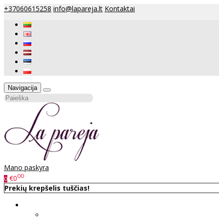
+37060615258
info@lapareja.lt
Kontaktai
Navigacija
Mano paskyra
00
€0
0
Prekių krepšelis tuščias!