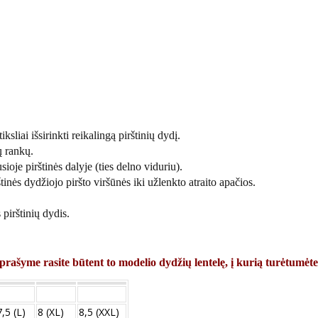
ksliai išsirinkti reikalingą pirštinių dydį.
ų rankų.
sioje pirštinės dalyje (ties delno viduriu).
tinės dydžiojo piršto viršūnės iki užlenkto atraito apačios.
pirštinių dydis.
prašyme rasite būtent to modelio dydžių lentelę, į kurią turėtumėte
7,5 (L)
8 (XL)
8,5 (XXL)