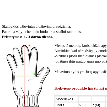
Skalbyklos džiovintuvu džiovinti draudžiama.
Patartina valyti cheminiu būdu arba skalbti rankomis.
Pristatymas: 1 - 3 darbo dienos.
Vienas iš metodų, kuris leidžia apyti
Atminkite, kad nėra dviejų vienod
-pirštinės plotis matuojamas plačiau
-pirštinės ilgis matuojamas nuo pirš
Matavimo dydis yra Jūsų apytikslis 
Kiekvieno produkto (pirštinių) a
Moteriškos
Dydis
6,5 (S)
7 (M)