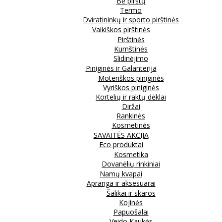
Be pirštų
Termo
Dviratininkų ir sporto pirštinės
Vaikiškos pirštinės
Pirštinės
Kumštinės
Slidinėjimo
Piniginės ir Galanterija
Moteriškos piniginės
Vyriškos piniginės
Kortelių ir raktų dėklai
Diržai
Rankinės
Kosmetinės
SAVAITĖS AKCIJA
Eco produktai
Kosmetika
Dovanėlių rinkiniai
Namų kvapai
Apranga ir aksesuarai
Šalikai ir skaros
Kojinės
Papuošalai
Veido Kaukės