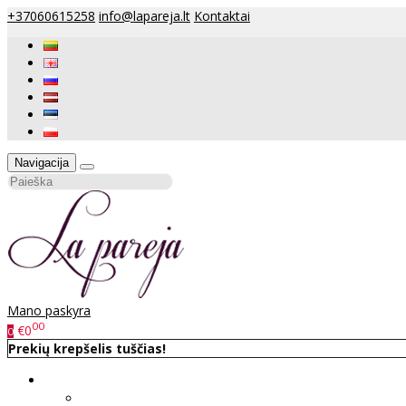
+37060615258
info@lapareja.lt
Kontaktai
Navigacija
Mano paskyra
00
€0
0
Prekių krepšelis tuščias!