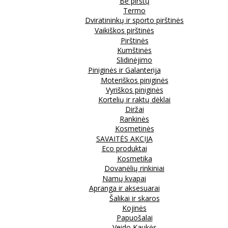
Be pirštų
Termo
Dviratininkų ir sporto pirštinės
Vaikiškos pirštinės
Pirštinės
Kumštinės
Slidinėjimo
Piniginės ir Galanterija
Moteriškos piniginės
Vyriškos piniginės
Kortelių ir raktų dėklai
Diržai
Rankinės
Kosmetinės
SAVAITĖS AKCIJA
Eco produktai
Kosmetika
Dovanėlių rinkiniai
Namų kvapai
Apranga ir aksesuarai
Šalikai ir skaros
Kojinės
Papuošalai
Veido Kaukės