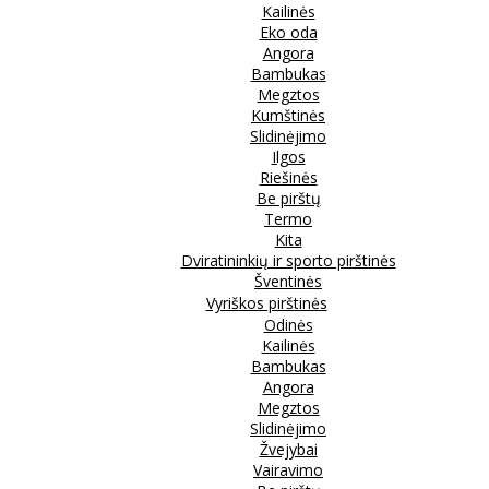
Kailinės
Eko oda
Angora
Bambukas
Megztos
Kumštinės
Slidinėjimo
Ilgos
Riešinės
Be pirštų
Termo
Kita
Dviratininkių ir sporto pirštinės
Šventinės
Vyriškos pirštinės
Odinės
Kailinės
Bambukas
Angora
Megztos
Slidinėjimo
Žvejybai
Vairavimo