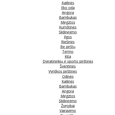
Kailinės
Eko oda
Angora
Bambukas
Megztos
Kumštinės
Slidinėjimo
Ilgos
Riešinės
Be pirštų
Termo
Kita
Dviratininkių ir sporto pirštinės
Šventinės
Vyriškos pirštinės
Odinės
Kailinės
Bambukas
Angora
Megztos
Slidinėjimo
Žvejybai
Vairavimo