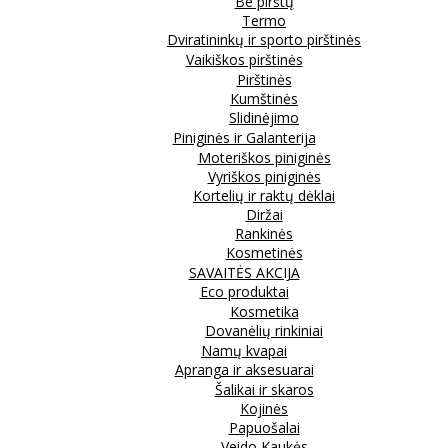
Be pirštų
Termo
Dviratininkų ir sporto pirštinės
Vaikiškos pirštinės
Pirštinės
Kumštinės
Slidinėjimo
Piniginės ir Galanterija
Moteriškos piniginės
Vyriškos piniginės
Kortelių ir raktų dėklai
Diržai
Rankinės
Kosmetinės
SAVAITĖS AKCIJA
Eco produktai
Kosmetika
Dovanėlių rinkiniai
Namų kvapai
Apranga ir aksesuarai
Šalikai ir skaros
Kojinės
Papuošalai
Veido Kaukės