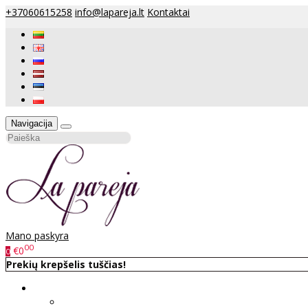
+37060615258
info@lapareja.lt
Kontaktai
Navigacija
Mano paskyra
00
€0
0
Prekių krepšelis tuščias!