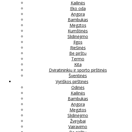
Kailinės
Eko oda
Angora
Bambukas
Megztos
Kumštinės
Slidinėjimo
Ilgos
Riešinės
Be pirštų
Termo
Kita
Dviratininkių ir sporto pirštinės
Šventinės
Vyriškos pirštinės
Odinės
Kailinės
Bambukas
Angora
Megztos
Slidinėjimo
Žvejybai
Vairavimo