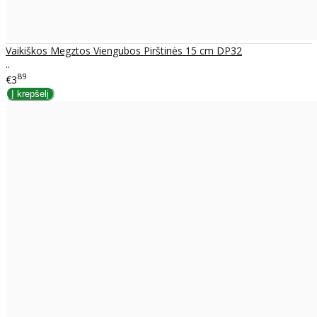
Vaikiškos Megztos Viengubos Pirštinės 15 cm DP32
..
89
€3