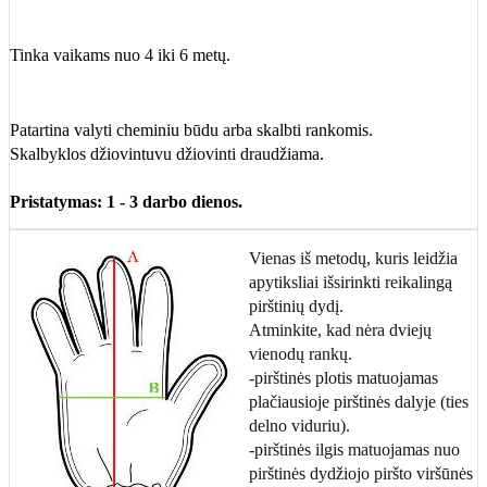
Tinka vaikams nuo 4 iki 6 metų.
Patartina valyti cheminiu būdu arba skalbti rankomis.
Skalbyklos džiovintuvu džiovinti draudžiama.
Pristatymas: 1 - 3 darbo dienos.
Vienas iš metodų, kuris leidžia
apytiksliai išsirinkti reikalingą
pirštinių dydį.
Atminkite, kad nėra dviejų
vienodų rankų.
-pirštinės plotis matuojamas
plačiausioje pirštinės dalyje (ties
delno viduriu).
-pirštinės ilgis matuojamas nuo
pirštinės dydžiojo piršto viršūnės