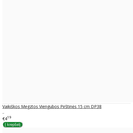
Vaikiškos Megztos Viengubos Pirštinės 15 cm DP38
..
19
€4