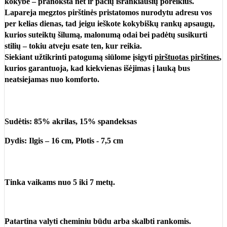
kokybė – pranoksta net ir pačių išrankiausių poreikius.
Lapareja megztos pirštinės
pristatomos nurodytu adresu vos
per kelias dienas, tad jeigu ieškote kokybiškų rankų apsaugų,
kurios suteiktų šilumą, malonumą odai bei padėtų susikurti
stilių – tokiu atveju esate ten, kur reikia.
Siekiant užtikrinti patogumą siūlome įsigyti
pirštuotas pirštines
,
kurios garantuoja, kad kiekvienas išėjimas į lauką bus
neatsiejamas nuo komforto.
Sudėtis
: 85% akrilas, 15% spandeksas
Dydis:
Ilgis – 16 cm, Plotis - 7,5 cm
Tinka vaikams nuo 5 iki 7 metų.
Patartina valyti cheminiu būdu arba skalbti rankomis.