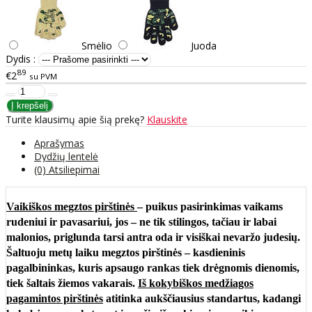
Smėlio
Juoda
Dydis :
89
€2
su PVM
Turite klausimų apie šią prekę?
Klauskite
Aprašymas
Dydžių lentelė
(0) Atsiliepimai
Vaikiškos megztos pirštinės
– puikus pasirinkimas vaikams
rudeniui ir pavasariui, jos – ne tik stilingos, tačiau ir labai
malonios, priglunda tarsi antra oda ir visiškai nevaržo judesių.
Šaltuoju metų laiku
megztos pirštinės
– kasdieninis
pagalbininkas, kuris apsaugo rankas tiek drėgnomis dienomis,
tiek šaltais žiemos vakarais.
Iš kokybiškos medžiagos
pagamintos pirštinės
atitinka aukščiausius standartus, kadangi