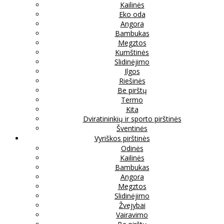
Kailinės
Eko oda
Angora
Bambukas
Megztos
Kumštinės
Slidinėjimo
Ilgos
Riešinės
Be pirštų
Termo
Kita
Dviratininkių ir sporto pirštinės
Šventinės
Vyriškos pirštinės
Odinės
Kailinės
Bambukas
Angora
Megztos
Slidinėjimo
Žvejybai
Vairavimo