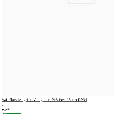
Vaikiškos Megztos Viengubos Pirštinės 15 cm DP34
..
39
€4