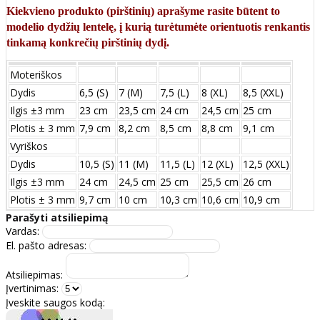
Kiekvieno produkto (pirštinių) aprašyme rasite būtent to
modelio dydžių lentelę, į kurią turėtumėte orientuotis renkantis
tinkamą konkrečių pirštinių dydį.
Moteriškos
Dydis
6,5 (S)
7 (M)
7,5 (L)
8 (XL)
8,5 (XXL)
Ilgis ±3 mm
23 cm
23,5 cm
24 cm
24,5 cm
25 cm
Plotis ± 3 mm
7,9 cm
8,2 cm
8,5 cm
8,8 cm
9,1 cm
Vyriškos
Dydis
10,5 (S)
11 (M)
11,5 (L)
12 (XL)
12,5 (XXL)
Ilgis ±3 mm
24 сm
24,5 сm
25 сm
25,5 сm
26 сm
Plotis ± 3 mm
9,7 сm
10 сm
10,3 сm
10,6 сm
10,9 сm
Parašyti atsiliepimą
Vardas:
El. pašto adresas:
Atsiliepimas:
Įvertinimas:
Įveskite saugos kodą: