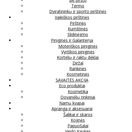
Be pirštų
Termo
Dviratininkų ir sporto pirštinės
Vaikiškos pirštinės
Pirštinės
Kumštinės
Slidinėjimo
Piniginės ir Galanterija
Moteriškos piniginės
Vyriškos piniginės
Kortelių ir raktų dėklai
Diržai
Rankinės
Kosmetinės
SAVAITĖS AKCIJA
Eco produktai
Kosmetika
Dovanėlių rinkiniai
Namų kvapai
Apranga ir aksesuarai
Šalikai ir skaros
Kojinės
Papuošalai
Veido Kaukės