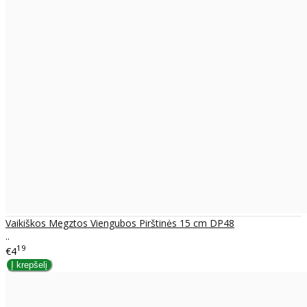
Vaikiškos Megztos Viengubos Pirštinės 15 cm DP48
..
19
€4