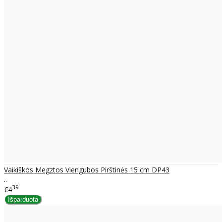
Vaikiškos Megztos Viengubos Pirštinės 15 cm DP43
..
39
€4