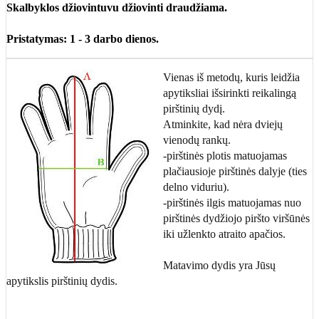
Skalbyklos džiovintuvu džiovinti draudžiama.
Pristatymas: 1 - 3 darbo dienos.
Vienas iš metodų, kuris leidžia
apytiksliai išsirinkti reikalingą
pirštinių dydį.
Atminkite, kad nėra dviejų
vienodų rankų.
-pirštinės plotis matuojamas
plačiausioje pirštinės dalyje (ties
delno viduriu).
-pirštinės ilgis matuojamas nuo
pirštinės dydžiojo piršto viršūnės
iki užlenkto atraito apačios.
Matavimo dydis yra Jūsų
apytikslis pirštinių dydis.