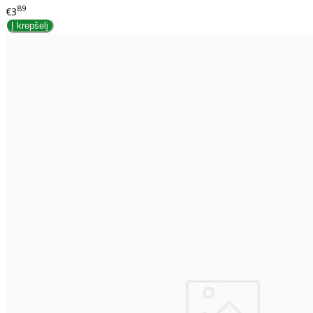
89
€3