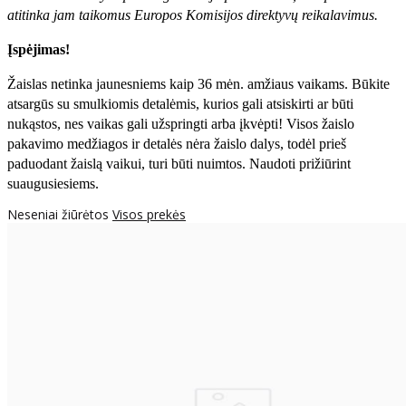
atitinka jam taikomus Europos Komisijos direktyvų reikalavimus.
Įspėjimas!
Žaislas netinka jaunesniems kaip 36 mėn. amžiaus vaikams. Būkite
atsargūs su smulkiomis detalėmis, kurios gali atsiskirti ar būti
nukąstos, nes vaikas gali užspringti arba įkvėpti! Visos žaislо
pakavimo medžiagos ir detalės nėra žaislo dalys, todėl prieš
paduodant žaislą vaikui, turi būti nuimtos. Naudoti prižiūrint
suaugusiesiems.
Neseniai žiūrėtos
Visos prekės