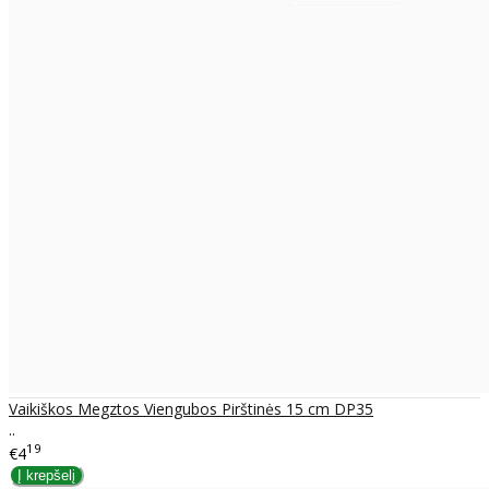
Vaikiškos Megztos Viengubos Pirštinės 15 cm DP35
..
19
€4