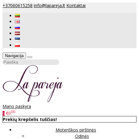
+37060615258
info@lapareja.lt
Kontaktai
Navigacija
Mano paskyra
00
€0
0
Prekių krepšelis tuščias!
Moteriškos pirštinės
Odinės