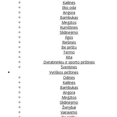
Kailinės
Eko oda
Angora
Bambukas
Megztos
Kumštinės
Slidinėjimo
Ilgos
Riešinės
Be pirštų
Termo
Kita
Dviratininkių ir sporto pirštinės
Šventinės
Vyriškos pirštinės
Odinės
Kailinės
Bambukas
Angora
Megztos
Slidinėjimo
Žvejybai
Vairavimo