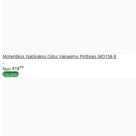
Moteriškos Natūralios Odos Vairavimo Pirštinės MO158-8
..
99
Nuo
€18
Daugiau