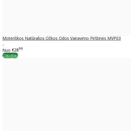
Moteriškos Natūralios Ožkos Odos Vairavimo Pirštinės MVP03
..
99
Nuo
€28
Daugiau