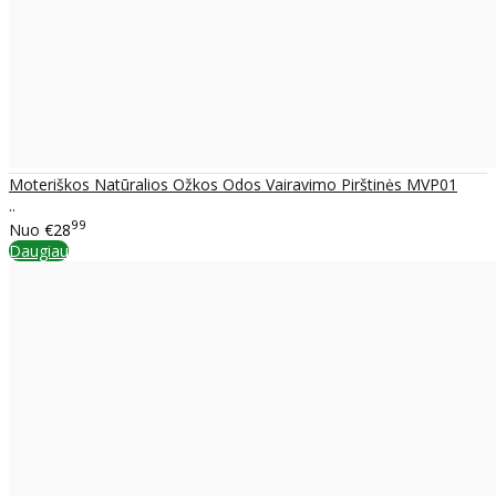
Moteriškos Natūralios Ožkos Odos Vairavimo Pirštinės MVP01
..
99
Nuo
€28
Daugiau