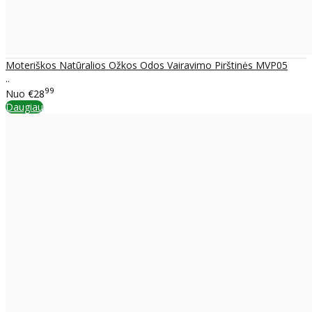
Moteriškos Natūralios Ožkos Odos Vairavimo Pirštinės MVP05
..
99
Nuo
€28
Daugiau