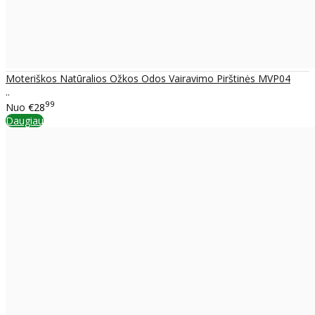
Moteriškos Natūralios Ožkos Odos Vairavimo Pirštinės MVP04
..
99
Nuo
€28
Daugiau