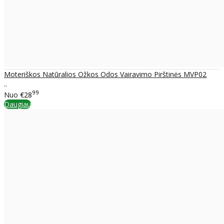
Moteriškos Natūralios Ožkos Odos Vairavimo Pirštinės MVP02
..
99
Nuo
€28
Daugiau