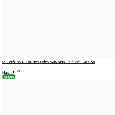
Moteriškos Natūralios Odos Vairavimo Pirštinės MO158
..
99
Nuo
€18
Daugiau