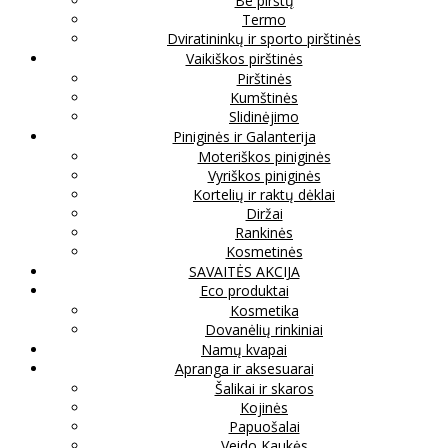
Be pirštų
Termo
Dviratininkų ir sporto pirštinės
Vaikiškos pirštinės
Pirštinės
Kumštinės
Slidinėjimo
Piniginės ir Galanterija
Moteriškos piniginės
Vyriškos piniginės
Kortelių ir raktų dėklai
Diržai
Rankinės
Kosmetinės
SAVAITĖS AKCIJA
Eco produktai
Kosmetika
Dovanėlių rinkiniai
Namų kvapai
Apranga ir aksesuarai
Šalikai ir skaros
Kojinės
Papuošalai
Veido Kaukės