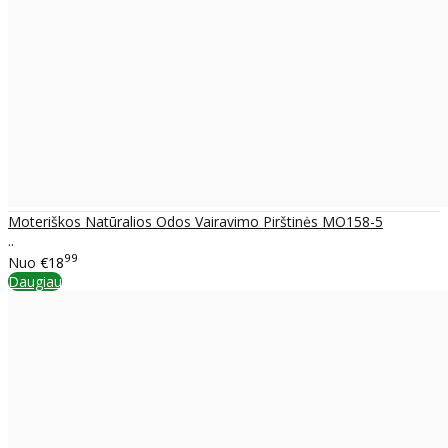
Moteriškos Natūralios Odos Vairavimo Pirštinės MO158-5
..
99
Nuo
€18
Daugiau