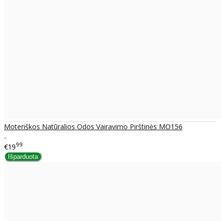
Moteriškos Natūralios Odos Vairavimo Pirštinės MO156
..
99
€19