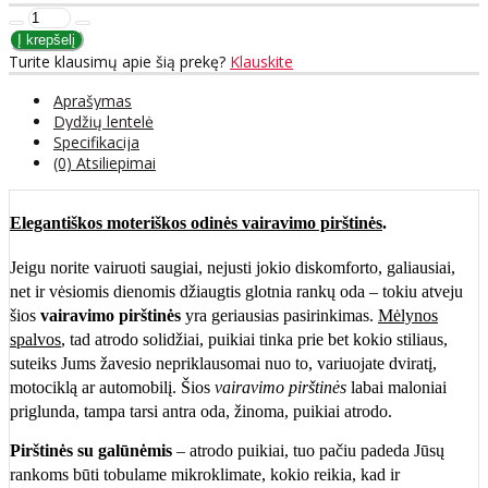
Turite klausimų apie šią prekę?
Klauskite
Aprašymas
Dydžių lentelė
Specifikacija
(0) Atsiliepimai
Elegantiškos moteriškos odinės vairavimo pirštinės
.
Jeigu norite vairuoti saugiai, nejusti jokio diskomforto, galiausiai,
net ir vėsiomis dienomis džiaugtis glotnia rankų oda – tokiu atveju
šios
vairavimo pirštinės
yra geriausias pasirinkimas.
Mėlynos
spalvos
, tad atrodo solidžiai, puikiai tinka prie bet kokio stiliaus,
suteiks Jums žavesio nepriklausomai nuo to, variuojate dviratį,
motociklą ar automobilį. Šios
vairavimo pirštinės
labai maloniai
priglunda, tampa tarsi antra oda, žinoma, puikiai atrodo.
Pirštinės su galūnėmis
– atrodo puikiai, tuo pačiu padeda Jūsų
rankoms būti tobulame mikroklimate, kokio reikia, kad ir