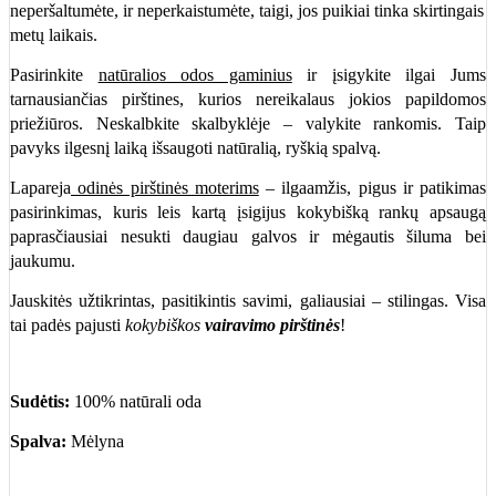
neperšaltumėte, ir neperkaistumėte, taigi, jos puikiai tinka skirtingais
metų laikais.
Pasirinkite
natūralios odos gaminius
ir įsigykite ilgai Jums
tarnausiančias pirštines, kurios nereikalaus jokios papildomos
priežiūros. Neskalbkite skalbyklėje – valykite rankomis. Taip
pavyks ilgesnį laiką išsaugoti natūralią, ryškią spalvą.
Lapareja
odinės pirštinės moterims
– ilgaamžis, pigus ir patikimas
pasirinkimas, kuris leis kartą įsigijus kokybišką rankų apsaugą
paprasčiausiai nesukti daugiau galvos ir mėgautis šiluma bei
jaukumu.
Jauskitės užtikrintas, pasitikintis savimi, galiausiai – stilingas. Visa
tai padės pajusti
kokybiškos
vairavimo pirštinės
!
Sudėtis:
100% natūrali oda
Spalva:
Mėlyna