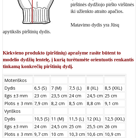
pirštinės dydžiojo piršto viršūnės
iki užlenkto atraito apačios.
Matavimo dydis yra Jūsų
apytikslis pirštinių dydis.
Kiekvieno produkto (pirštinių) aprašyme rasite būtent to
modelio dydžių lentelę, į kurią turėtumėte orientuotis renkantis
tinkamą konkrečių pirštinių dydį.
Moteriškos
Dydis
6,5 (S)
7 (M)
7,5 (L)
8 (XL)
8,5 (XXL)
Ilgis ±3 mm
23 cm
23,5 cm
24 cm
24,5 cm
25 cm
Plotis ± 3 mm
7,9 cm
8,2 cm
8,5 cm
8,8 cm
9,1 cm
Vyriškos
Dydis
10,5 (S)
11 (M)
11,5 (L)
12 (XL)
12,5 (XXL)
Ilgis ±3 mm
24 сm
24,5 сm
25 сm
25,5 сm
26 сm
Plotis ± 3 mm
9,7 сm
10 сm
10,3 сm
10,6 сm
10,9 сm