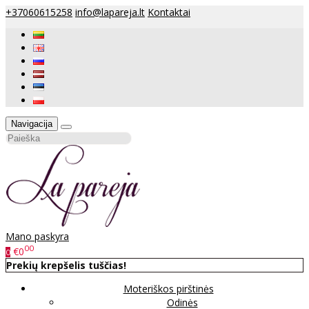
+37060615258
info@lapareja.lt
Kontaktai
Navigacija
Mano paskyra
00
€0
0
Prekių krepšelis tuščias!
Moteriškos pirštinės
Odinės