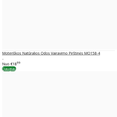
Moteriškos Natūralios Odos Vairavimo Pirštinės MO158-4
..
99
Nuo
€18
Daugiau