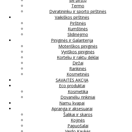
Be pirštų
Termo
Dviratininkų ir sporto pirštinės
Vaikiškos pirštinės
Pirštinės
Kumštinės
Slidinėjimo
Piniginės ir Galanterija
Moteriškos piniginės
Vyriškos piniginės
Kortelių ir raktų dėklai
Diržai
Rankinės
Kosmetinės
SAVAITĖS AKCIJA
Eco produktai
Kosmetika
Dovanėlių rinkiniai
Namų kvapai
Apranga ir aksesuarai
Šalikai ir skaros
Kojinės
Papuošalai
Veido Kaukės