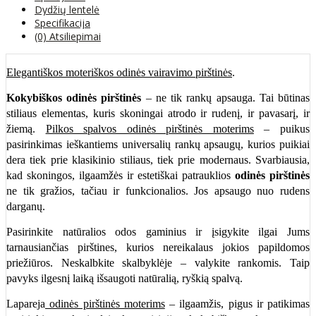
Dydžių lentelė
Specifikacija
(0) Atsiliepimai
Elegantiškos moteriškos odinės vairavimo pirštinės
.
Kokybiškos odinės pirštinės
– ne tik rankų apsauga. Tai būtinas
stiliaus elementas, kuris skoningai atrodo ir rudenį, ir pavasarį, ir
žiemą.
Pilkos spalvos odinės pirštinės moterims
– puikus
pasirinkimas ieškantiems universalių rankų apsaugų, kurios puikiai
dera tiek prie klasikinio stiliaus, tiek prie modernaus. Svarbiausia,
kad skoningos, ilgaamžės ir estetiškai patrauklios
odinės pirštinės
ne tik gražios, tačiau ir funkcionalios. Jos apsaugo nuo rudens
darganų.
Pasirinkite natūralios odos gaminius ir įsigykite ilgai Jums
tarnausiančias pirštines, kurios nereikalaus jokios papildomos
priežiūros. Neskalbkite skalbyklėje – valykite rankomis. Taip
pavyks ilgesnį laiką išsaugoti natūralią, ryškią spalvą.
Lapareja
odinės pirštinės moterims
– ilgaamžis, pigus ir patikimas