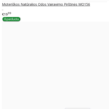
Moteriškos Natūralios Odos Vairavimo Pirštinės MO156
..
99
€19