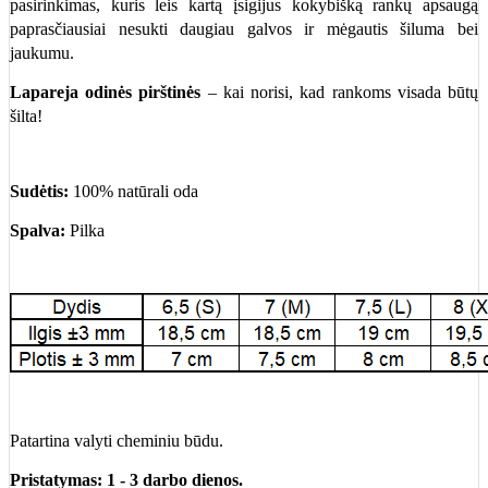
pasirinkimas, kuris leis kartą įsigijus kokybišką rankų apsaugą
paprasčiausiai nesukti daugiau galvos ir mėgautis šiluma bei
jaukumu.
Lapareja odinės pirštinės
– kai norisi, kad rankoms visada būtų
šilta!
Sudėtis:
100% natūrali oda
Spalva:
Pilka
Patartina valyti cheminiu būdu.
Pristatymas: 1 - 3 darbo dienos.