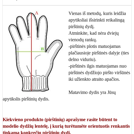
Vienas iš metodų, kuris leidžia
apytiksliai išsirinkti reikalingą
pirštinių dydį.
Atminkite, kad nėra dviejų
vienodų rankų.
-pirštinės plotis matuojamas
plačiausioje pirštinės dalyje (ties
delno viduriu).
-pirštinės ilgis matuojamas nuo
pirštinės dydžiojo piršto viršūnės
iki užlenkto atraito apačios.
Matavimo dydis yra Jūsų
apytikslis pirštinių dydis.
Kiekvieno produkto (pirštinių) aprašyme rasite būtent to
modelio dydžių lentelę, į kurią turėtumėte orientuotis renkantis
tinkamą konkrečių pirštinių dydį.