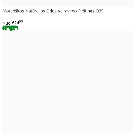
Moteriškos Natūralios Odos Vairavimo Pirštinės O39
..
99
Nuo
€24
Daugiau