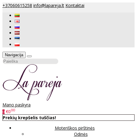
+37060615258
info@lapareja.lt
Kontaktai
Navigacija
Mano paskyra
00
€0
0
Prekių krepšelis tuščias!
Moteriškos pirštinės
Odinės