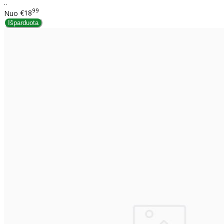
..
99
Nuo
€18