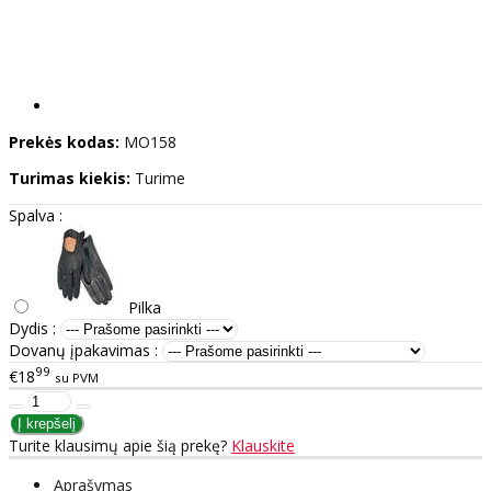
Prekės kodas:
MO158
Turimas kiekis:
Turime
Spalva :
Pilka
Dydis :
Dovanų įpakavimas :
99
€18
su PVM
Turite klausimų apie šią prekę?
Klauskite
Aprašymas