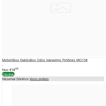
Moteriškos Natūralios Odos Vairavimo Pirštinės MO158
..
99
Nuo
€18
Daugiau
Neseniai žiūrėtos
Visos prekės