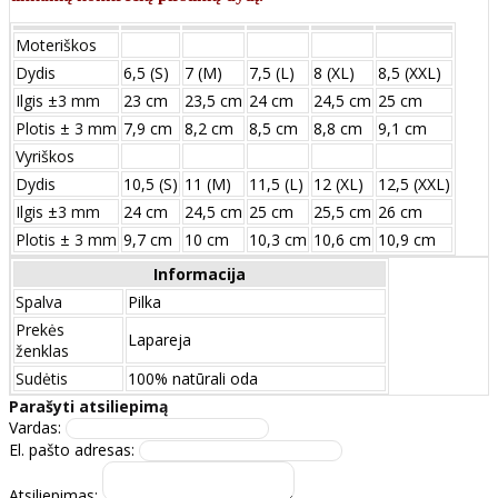
Moteriškos
Dydis
6,5 (S)
7 (M)
7,5 (L)
8 (XL)
8,5 (XXL)
Ilgis ±3 mm
23 cm
23,5 cm
24 cm
24,5 cm
25 cm
Plotis ± 3 mm
7,9 cm
8,2 cm
8,5 cm
8,8 cm
9,1 cm
Vyriškos
Dydis
10,5 (S)
11 (M)
11,5 (L)
12 (XL)
12,5 (XXL)
Ilgis ±3 mm
24 сm
24,5 сm
25 сm
25,5 сm
26 сm
Plotis ± 3 mm
9,7 сm
10 сm
10,3 сm
10,6 сm
10,9 сm
Informacija
Spalva
Pilka
Prekės
Lapareja
ženklas
Sudėtis
100% natūrali oda
Parašyti atsiliepimą
Vardas:
El. pašto adresas:
Atsiliepimas: