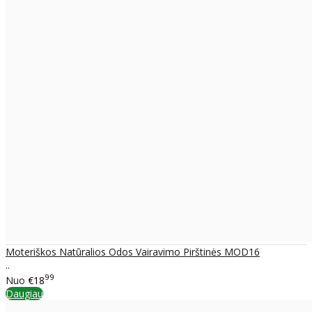
Moteriškos Natūralios Odos Vairavimo Pirštinės MOD16
..
99
Nuo
€18
Daugiau