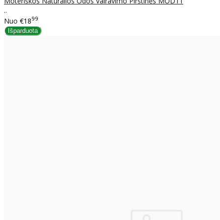
Moteriškos Natūralios Odos Vairavimo Pirštinės MOD11
..
99
Nuo
€18