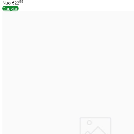
99
Nuo
€22
Daugiau