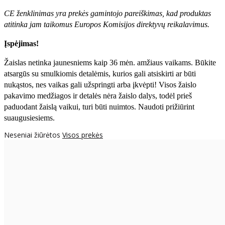
CE ženklinimas yra prekės gamintojo pareiškimas, kad produktas
atitinka jam taikomus Europos Komisijos direktyvų reikalavimus.
Įspėjimas!
Žaislas netinka jaunesniems kaip 36 mėn. amžiaus vaikams. Būkite
atsargūs su smulkiomis detalėmis, kurios gali atsiskirti ar būti
nukąstos, nes vaikas gali užspringti arba įkvėpti! Visos žaislо
pakavimo medžiagos ir detalės nėra žaislo dalys, todėl prieš
paduodant žaislą vaikui, turi būti nuimtos. Naudoti prižiūrint
suaugusiesiems.
Neseniai žiūrėtos
Visos prekės