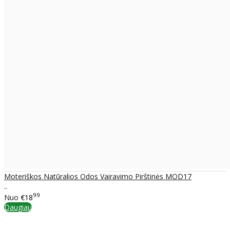
Moteriškos Natūralios Odos Vairavimo Pirštinės MOD17
..
99
Nuo
€18
Daugiau