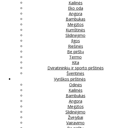
Kailinės
Eko oda
Angora
Bambukas
Megztos
Kumštinės
Slidinėjimo
Ilgos
Riešinės
Be pirštų
Termo
Kita
Dviratininkių ir sporto pirštinės
Šventinės
Vyriškos pirštinės
Odinės
Kailinės
Bambukas
Angora
Megztos
Slidinėjimo
Žvejybai
Vairavimo