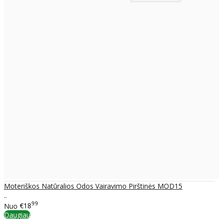
Moteriškos Natūralios Odos Vairavimo Pirštinės MOD15
..
99
Nuo
€18
Daugiau