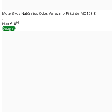
Moteriškos Natūralios Odos Vairavimo Pirštinės MO158-8
..
99
Nuo
€18
Daugiau