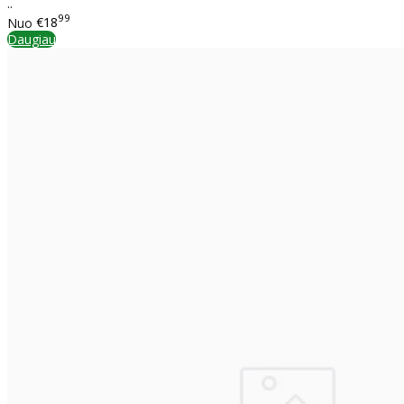
..
99
Nuo
€18
Daugiau