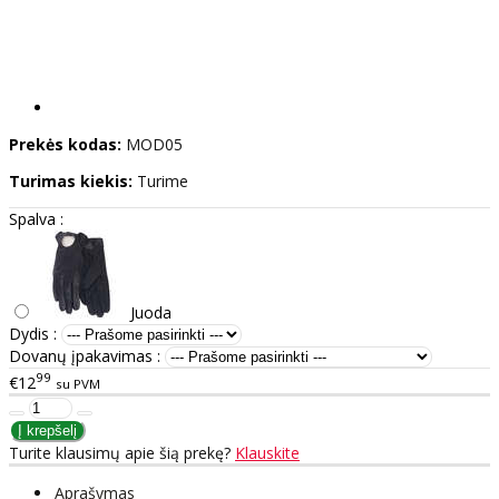
Prekės kodas:
MOD05
Turimas kiekis:
Turime
Spalva :
Juoda
Dydis :
Dovanų įpakavimas :
99
€12
su PVM
Turite klausimų apie šią prekę?
Klauskite
Aprašymas