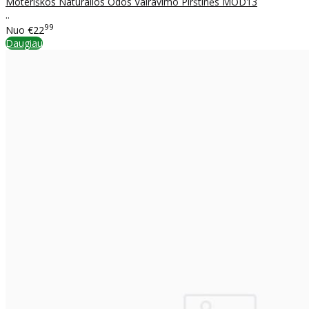
Moteriškos Natūralios Odos Vairavimo Pirštinės MOD13
..
99
Nuo
€22
Daugiau