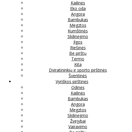
Kailinės
Eko oda
Angora
Bambukas
Megztos
Kumštinės
Slidinėjimo
Ilgos
Riešinės
Be pirštų
Termo
Kita
Dviratininkių ir sporto pirštinės
Šventinės
Vyriškos pirštinės
Odinės
Kailinės
Bambukas
Angora
Megztos
Slidinėjimo
Žvejybai
Vairavimo