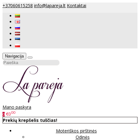
+37060615258
info@lapareja.lt
Kontaktai
Navigacija
Mano paskyra
00
€0
0
Prekių krepšelis tuščias!
Moteriškos pirštinės
Odinės