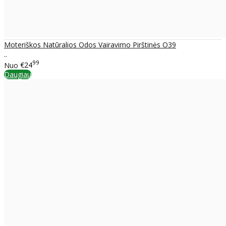
Moteriškos Natūralios Odos Vairavimo Pirštinės O39
..
99
Nuo
€24
Daugiau