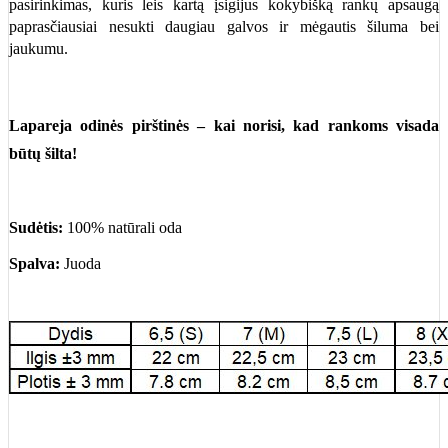
pasirinkimas, kuris leis kartą įsigijus kokybišką rankų apsaugą
paprasčiausiai nesukti daugiau galvos ir mėgautis šiluma bei
jaukumu.
Lapareja odinės pirštinės
– kai norisi, kad rankoms visada
būtų šilta!
Sudėtis:
100% natūrali oda
Spalva:
Juoda