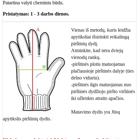
Patartina valyti cheminiu būdu.
Pristatymas: 1 - 3 darbo dienos.
Vienas iš metodų, kuris leidžia
apytiksliai išsirinkti reikalingą
pirštinių dydį.
Atminkite, kad nėra dviejų
vienodų rankų.
-pirštinės plotis matuojamas
plačiausioje pirštinės dalyje (ties
delno viduriu).
-pirštinės ilgis matuojamas nuo
pirštinės dydžiojo piršto viršūnės
iki užlenkto atraito apačios.
Matavimo dydis yra Jūsų
apytikslis pirštinių dydis.