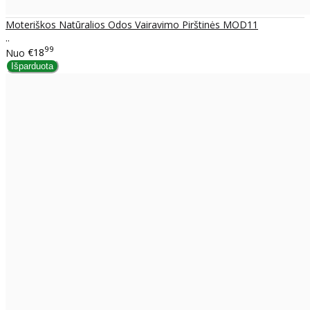
Moteriškos Natūralios Odos Vairavimo Pirštinės MOD11
..
99
Nuo
€18