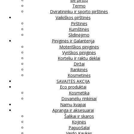
Be pirštų
Termo
Dviratininkų ir sporto pirštinės
Vaikiškos pirštinės
Pirštinės
Kumštinės
Slidinėjimo
Piniginės ir Galanterija
Moteriškos piniginės
Vyriškos piniginės
Kortelių ir raktų dėklai
Diržai
Rankinės
Kosmetinės
SAVAITĖS AKCIJA
Eco produktai
Kosmetika
Dovanėlių rinkiniai
Namų kvapai
Apranga ir aksesuarai
Šalikai ir skaros
Kojinės
Papuošalai
Veido Kaukės