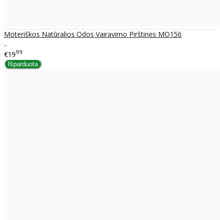
Moteriškos Natūralios Odos Vairavimo Pirštinės MO156
..
99
€19