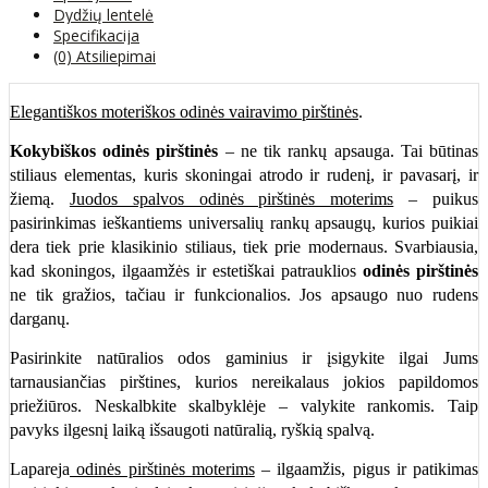
Dydžių lentelė
Specifikacija
(0) Atsiliepimai
Elegantiškos moteriškos odinės vairavimo pirštinės
.
Kokybiškos odinės pirštinės
– ne tik rankų apsauga. Tai būtinas
stiliaus elementas, kuris skoningai atrodo ir rudenį, ir pavasarį, ir
žiemą.
Juodos spalvos odinės pirštinės moterims
– puikus
pasirinkimas ieškantiems universalių rankų apsaugų, kurios puikiai
dera tiek prie klasikinio stiliaus, tiek prie modernaus. Svarbiausia,
kad skoningos, ilgaamžės ir estetiškai patrauklios
odinės pirštinės
ne tik gražios, tačiau ir funkcionalios. Jos apsaugo nuo rudens
darganų.
Pasirinkite natūralios odos gaminius ir įsigykite ilgai Jums
tarnausiančias pirštines, kurios nereikalaus jokios papildomos
priežiūros. Neskalbkite skalbyklėje – valykite rankomis. Taip
pavyks ilgesnį laiką išsaugoti natūralią, ryškią spalvą.
Lapareja
odinės pirštinės moterims
– ilgaamžis, pigus ir patikimas