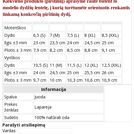
Kiekvieno produkto (pirštinių) aprašyme rasite būtent to
modelio dydžių lentelę, į kurią turėtumėte orientuotis renkantis
tinkamą konkrečių pirštinių dydį.
Moteriškos
Dydis
6,5 (S)
7 (M)
7,5 (L)
8 (XL)
8,5 (XXL)
Ilgis ±3 mm
23 cm
23,5 cm
24 cm
24,5 cm
25 cm
Plotis ± 3 mm
7,9 cm
8,2 cm
8,5 cm
8,8 cm
9,1 cm
Vyriškos
Dydis
10,5 (S)
11 (M)
11,5 (L)
12 (XL)
12,5 (XXL)
Ilgis ±3 mm
24 сm
24,5 сm
25 сm
25,5 сm
26 сm
Plotis ± 3 mm
9,7 сm
10 сm
10,3 сm
10,6 сm
10,9 сm
Informacija
Spalva
Juoda
Prekės
Lapareja
ženklas
Sudėtis
100% natūrali oda
Parašyti atsiliepimą
Vardas: