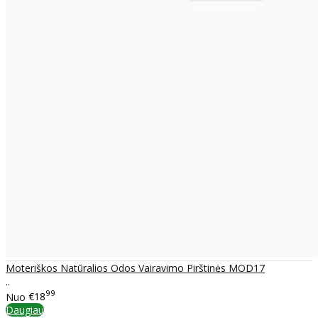
Moteriškos Natūralios Odos Vairavimo Pirštinės MOD17
..
99
Nuo
€18
Daugiau