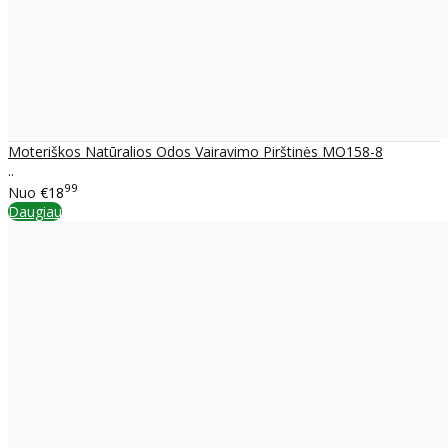
Moteriškos Natūralios Odos Vairavimo Pirštinės MO158-8
..
99
Nuo
€18
Daugiau