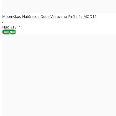
Moteriškos Natūralios Odos Vairavimo Pirštinės MOD15
..
99
Nuo
€18
Daugiau