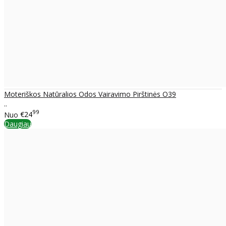
Moteriškos Natūralios Odos Vairavimo Pirštinės O39
..
99
Nuo
€24
Daugiau