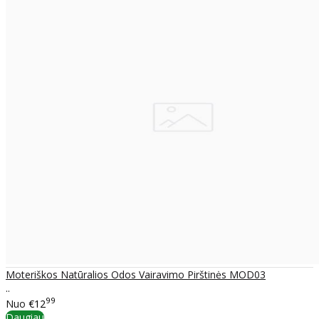
Moteriškos Natūralios Odos Vairavimo Pirštinės MOD03
..
99
Nuo
€12
Daugiau