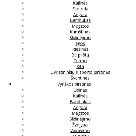
Kailinės
Eko oda
Angora
Bambukas
Megztos
Kumštinės
Slidinėjimo
Ilgos
Riešinės
Be pirštų
Termo
Kita
Dviratininkių ir sporto pirštinės
Šventinės
Vyriškos pirštinės
Odinės
Kailinės
Bambukas
Angora
Megztos
Slidinėjimo
Žvejybai
Vairavimo