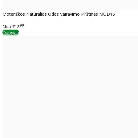
Moteriškos Natūralios Odos Vairavimo Pirštinės MOD16
..
99
Nuo
€18
Daugiau