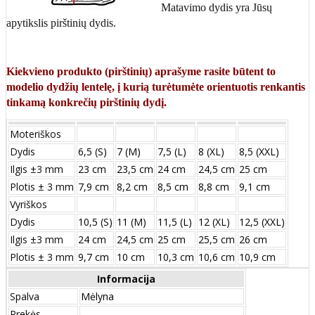
Matavimo dydis yra Jūsų
apytikslis pirštinių dydis.
Kiekvieno produkto (pirštinių) aprašyme rasite būtent to
modelio dydžių lentelę, į kurią turėtumėte orientuotis renkantis
tinkamą konkrečių pirštinių dydį.
Moteriškos
Dydis
6,5 (S)
7 (M)
7,5 (L)
8 (XL)
8,5 (XXL)
Ilgis ±3 mm
23 cm
23,5 cm
24 cm
24,5 cm
25 cm
Plotis ± 3 mm
7,9 cm
8,2 cm
8,5 cm
8,8 cm
9,1 cm
Vyriškos
Dydis
10,5 (S)
11 (M)
11,5 (L)
12 (XL)
12,5 (XXL)
Ilgis ±3 mm
24 сm
24,5 сm
25 сm
25,5 сm
26 сm
Plotis ± 3 mm
9,7 сm
10 сm
10,3 сm
10,6 сm
10,9 сm
Informacija
Spalva
Mėlyna
Prekės