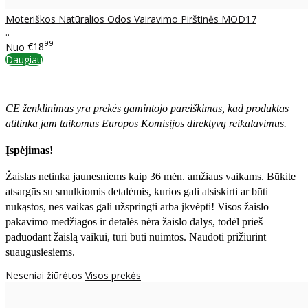
Moteriškos Natūralios Odos Vairavimo Pirštinės MOD17
..
99
Nuo
€18
Daugiau
CE ženklinimas yra prekės gamintojo pareiškimas, kad produktas
atitinka jam taikomus Europos Komisijos direktyvų reikalavimus.
Įspėjimas!
Žaislas netinka jaunesniems kaip 36 mėn. amžiaus vaikams. Būkite
atsargūs su smulkiomis detalėmis, kurios gali atsiskirti ar būti
nukąstos, nes vaikas gali užspringti arba įkvėpti! Visos žaislо
pakavimo medžiagos ir detalės nėra žaislo dalys, todėl prieš
paduodant žaislą vaikui, turi būti nuimtos. Naudoti prižiūrint
suaugusiesiems.
Neseniai žiūrėtos
Visos prekės