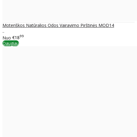
Moteriškos Natūralios Odos Vairavimo Pirštinės MOD14
..
99
Nuo
€18
Daugiau