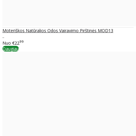
Moteriškos Natūralios Odos Vairavimo Pirštinės MOD13
..
99
Nuo
€22
Daugiau