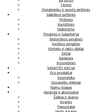
Be pirštų
Termo
Dviratininkų ir sporto pirštinės
Vaikiškos pirštinės
Pirštinės
Kumštinės
Slidinėjimo
Piniginės ir Galanterija
Moteriškos piniginės
Vyriškos piniginės
Kortelių ir raktų dėklai
Diržai
Rankinės
Kosmetinės
SAVAITĖS AKCIJA
Eco produktai
Kosmetika
Dovanėlių rinkiniai
Namų kvapai
Apranga ir aksesuarai
Šalikai ir skaros
Kojinės
Papuošalai
Veido Kaukės