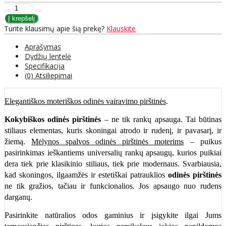
Turite klausimų apie šią prekę?
Klauskite
Aprašymas
Dydžių lentelė
Specifikacija
(0) Atsiliepimai
Elegantiškos moteriškos odinės vairavimo pirštinės
.
Kokybiškos odinės pirštinės
– ne tik rankų apsauga. Tai būtinas
stiliaus elementas, kuris skoningai atrodo ir rudenį, ir pavasarį, ir
žiemą.
Mėlynos spalvos odinės pirštinės moterims
– puikus
pasirinkimas ieškantiems universalių rankų apsaugų, kurios puikiai
dera tiek prie klasikinio stiliaus, tiek prie modernaus. Svarbiausia,
kad skoningos, ilgaamžės ir estetiškai patrauklios
odinės pirštinės
ne tik gražios, tačiau ir funkcionalios. Jos apsaugo nuo rudens
darganų.
Pasirinkite natūralios odos gaminius ir įsigykite ilgai Jums