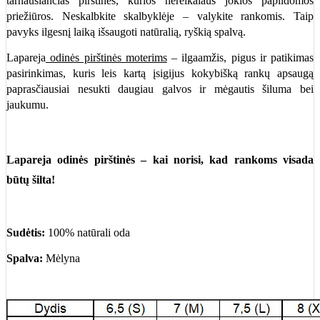
tarnausiančias pirštines, kurios nereikalaus jokios papildomos
priežiūros. Neskalbkite skalbyklėje – valykite rankomis. Taip
pavyks ilgesnį laiką išsaugoti natūralią, ryškią spalvą.
Lapareja
odinės pirštinės moterims
– ilgaamžis, pigus ir patikimas
pasirinkimas, kuris leis kartą įsigijus kokybišką rankų apsaugą
paprasčiausiai nesukti daugiau galvos ir mėgautis šiluma bei
jaukumu.
Lapareja odinės pirštinės
– kai norisi, kad rankoms visada
būtų šilta!
Sudėtis:
100% natūrali oda
Spalva:
Mėlyna