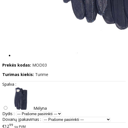
Prekės kodas:
MOD03
Turimas kiekis:
Turime
Spalva :
Mėlyna
Dydis :
Dovanų įpakavimas :
99
€12
su PVM