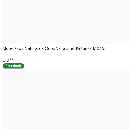
Moteriškos Natūralios Odos Vairavimo Pirštinės MO156
..
99
€19