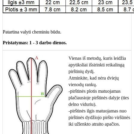
Patartina valyti cheminiu būdu.
Pristatymas: 1 - 3 darbo dienos.
Vienas iš metodų, kuris leidžia
apytiksliai išsirinkti reikalingą
pirštinių dydį.
Atminkite, kad nėra dviejų
vienodų rankų.
-pirštinės plotis matuojamas
plačiausioje pirštinės dalyje (ties
delno viduriu).
-pirštinės ilgis matuojamas nuo
pirštinės dydžiojo piršto viršūnės
iki užlenkto atraito apačios.