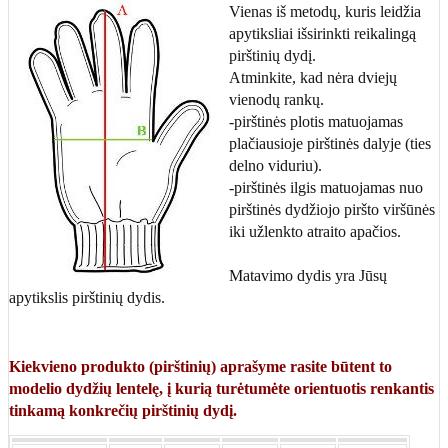
Vienas iš metodų, kuris leidžia
apytiksliai išsirinkti reikalingą
pirštinių dydį.
Atminkite, kad nėra dviejų
vienodų rankų.
-pirštinės plotis matuojamas
plačiausioje pirštinės dalyje (ties
delno viduriu).
-pirštinės ilgis matuojamas nuo
pirštinės dydžiojo piršto viršūnės
iki užlenkto atraito apačios.
Matavimo dydis yra Jūsų
apytikslis pirštinių dydis.
Kiekvieno produkto (pirštinių) aprašyme rasite būtent to
modelio dydžių lentelę, į kurią turėtumėte orientuotis renkantis
tinkamą konkrečių pirštinių dydį.