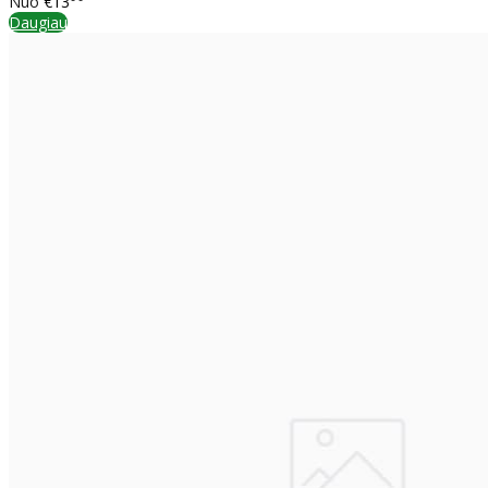
Nuo
€13
Daugiau