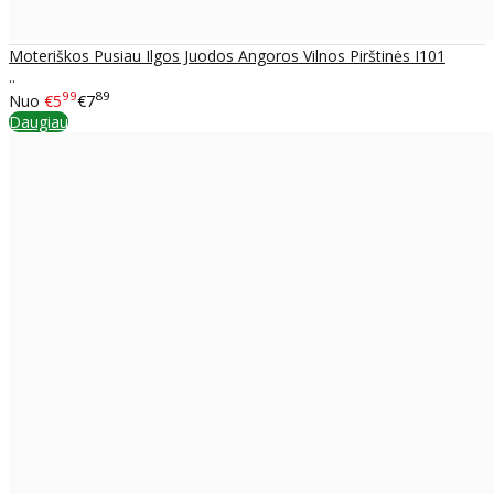
Moteriškos Pusiau Ilgos Juodos Angoros Vilnos Pirštinės I101
..
99
89
Nuo
€5
€7
Daugiau