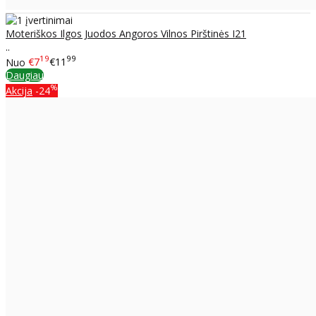
Moteriškos Ilgos Juodos Angoros Vilnos Pirštinės I21
..
19
99
Nuo
€7
€11
Daugiau
%
Akcija
-24