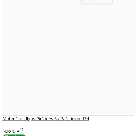
Moteriškos Ilgos Pirštinės Su Pašiltinimu I34
..
49
Nuo
€14