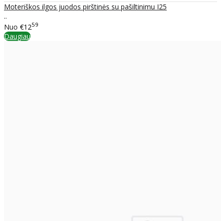
Moteriškos ilgos juodos pirštinės su pašiltinimu I25
..
59
Nuo
€12
Daugiau