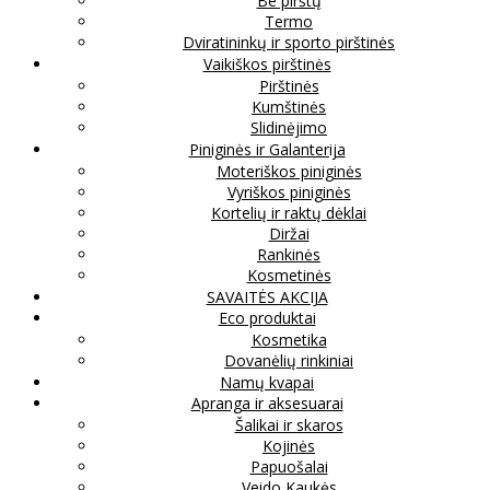
Be pirštų
Termo
Dviratininkų ir sporto pirštinės
Vaikiškos pirštinės
Pirštinės
Kumštinės
Slidinėjimo
Piniginės ir Galanterija
Moteriškos piniginės
Vyriškos piniginės
Kortelių ir raktų dėklai
Diržai
Rankinės
Kosmetinės
SAVAITĖS AKCIJA
Eco produktai
Kosmetika
Dovanėlių rinkiniai
Namų kvapai
Apranga ir aksesuarai
Šalikai ir skaros
Kojinės
Papuošalai
Veido Kaukės