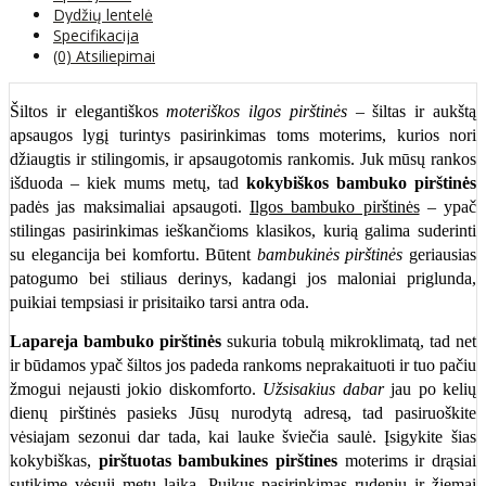
Dydžių lentelė
Specifikacija
(0) Atsiliepimai
Šiltos ir elegantiškos
moteriškos ilgos pirštinės
– šiltas ir aukštą
apsaugos lygį turintys pasirinkimas toms moterims, kurios nori
džiaugtis ir stilingomis, ir apsaugotomis rankomis. Juk mūsų rankos
išduoda – kiek mums metų, tad
kokybiškos bambuko pirštinės
padės jas maksimaliai apsaugoti.
Ilgos bambuko pirštinės
– ypač
stilingas pasirinkimas ieškančioms klasikos, kurią galima suderinti
su elegancija bei komfortu. Būtent
bambukinės pirštinės
geriausias
patogumo bei stiliaus derinys, kadangi jos maloniai priglunda,
puikiai tempsiasi ir prisitaiko tarsi antra oda.
Lapareja bambuko pirštinės
sukuria tobulą mikroklimatą, tad net
ir būdamos ypač šiltos jos padeda rankoms neprakaituoti ir tuo pačiu
žmogui nejausti jokio diskomforto.
Užsisakius dabar
jau po kelių
dienų pirštinės pasieks Jūsų nurodytą adresą, tad pasiruoškite
vėsiajam sezonui dar tada, kai lauke šviečia saulė. Įsigykite šias
kokybiškas,
pirštuotas bambukines pirštines
moterims ir drąsiai
sutikime vėsųjį metų laiką. Puikus pasirinkimas rudeniu ir žiemai