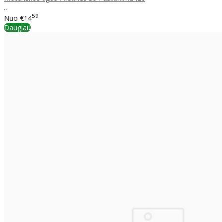
..
59
Nuo
€14
Daugiau