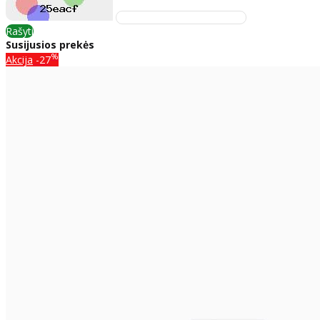
Rašyti
Susijusios prekės
%
Akcija
-27