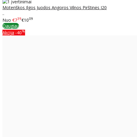
Moteriškos Ilgos Juodos Angoros Vilnos Pirštinės I20
..
39
09
Nuo
€7
€10
Daugiau
%
Akcija
-40