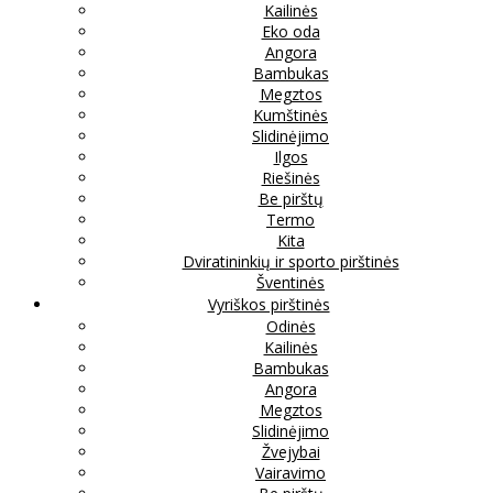
Kailinės
Eko oda
Angora
Bambukas
Megztos
Kumštinės
Slidinėjimo
Ilgos
Riešinės
Be pirštų
Termo
Kita
Dviratininkių ir sporto pirštinės
Šventinės
Vyriškos pirštinės
Odinės
Kailinės
Bambukas
Angora
Megztos
Slidinėjimo
Žvejybai
Vairavimo