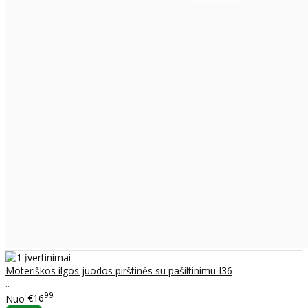
Moteriškos ilgos juodos pirštinės su pašiltinimu I36
..
99
Nuo
€16