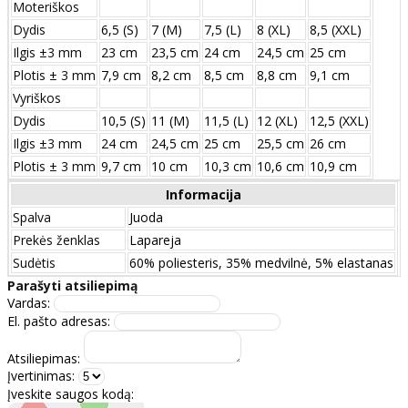
Moteriškos
Dydis
6,5 (S)
7 (M)
7,5 (L)
8 (XL)
8,5 (XXL)
Ilgis ±3 mm
23 cm
23,5 cm
24 cm
24,5 cm
25 cm
Plotis ± 3 mm
7,9 cm
8,2 cm
8,5 cm
8,8 cm
9,1 cm
Vyriškos
Dydis
10,5 (S)
11 (M)
11,5 (L)
12 (XL)
12,5 (XXL)
Ilgis ±3 mm
24 сm
24,5 сm
25 сm
25,5 сm
26 сm
Plotis ± 3 mm
9,7 сm
10 сm
10,3 сm
10,6 сm
10,9 сm
Informacija
Spalva
Juoda
Prekės ženklas
Lapareja
Sudėtis
60% poliesteris, 35% medvilnė, 5% elastanas
Parašyti atsiliepimą
Vardas:
El. pašto adresas:
Atsiliepimas:
Įvertinimas:
Įveskite saugos kodą: