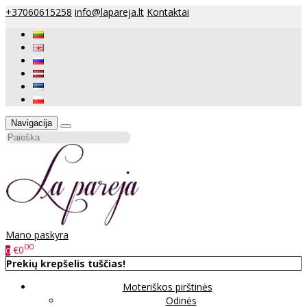
+37060615258
info@lapareja.lt
Kontaktai
Navigacija
Mano paskyra
00
€0
0
Prekių krepšelis tuščias!
Moteriškos pirštinės
Odinės