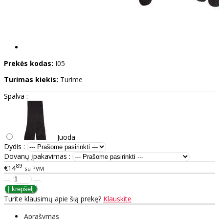
Prekės kodas:
I05
Turimas kiekis:
Turime
Spalva :
Juoda
Dydis :
Dovanų įpakavimas :
89
€14
su PVM
Turite klausimų apie šią prekę?
Klauskite
Aprašymas