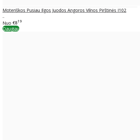
Moteriškos Pusiau Ilgos Juodos Angoros Vilnos Pirštinės I102
..
19
Nuo
€8
Daugiau