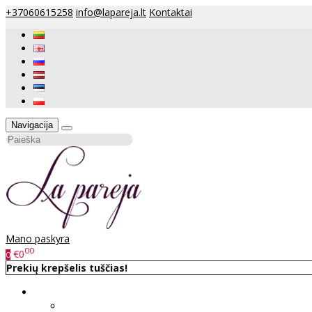
+37060615258
info@lapareja.lt
Kontaktai
Navigacija
Mano paskyra
00
€0
0
Prekių krepšelis tuščias!