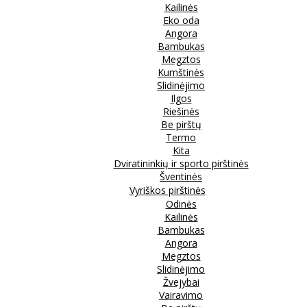
Kailinės
Eko oda
Angora
Bambukas
Megztos
Kumštinės
Slidinėjimo
Ilgos
Riešinės
Be pirštų
Termo
Kita
Dviratininkių ir sporto pirštinės
Šventinės
Vyriškos pirštinės
Odinės
Kailinės
Bambukas
Angora
Megztos
Slidinėjimo
Žvejybai
Vairavimo