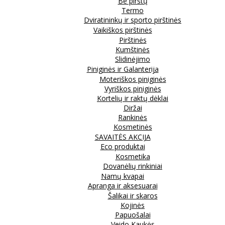
Be pirštų
Termo
Dviratininkų ir sporto pirštinės
Vaikiškos pirštinės
Pirštinės
Kumštinės
Slidinėjimo
Piniginės ir Galanterija
Moteriškos piniginės
Vyriškos piniginės
Kortelių ir raktų dėklai
Diržai
Rankinės
Kosmetinės
SAVAITĖS AKCIJA
Eco produktai
Kosmetika
Dovanėlių rinkiniai
Namų kvapai
Apranga ir aksesuarai
Šalikai ir skaros
Kojinės
Papuošalai
Veido Kaukės