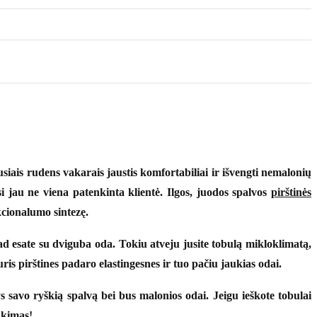
usiais rudens vakarais jaustis komfortabiliai ir išvengti nemalonių
si jau ne viena patenkinta klientė. Ilgos, juodos spalvos
pirštinės
nkcionalumo sintezę.
 kad esate su dviguba oda. Tokiu atveju jusite tobulą mikloklimatą,
uris pirštines padaro elastingesnes ir tuo pačiu jaukias odai.
 savo ryškią spalvą bei bus malonios odai. Jeigu ieškote tobulai
nkimas!