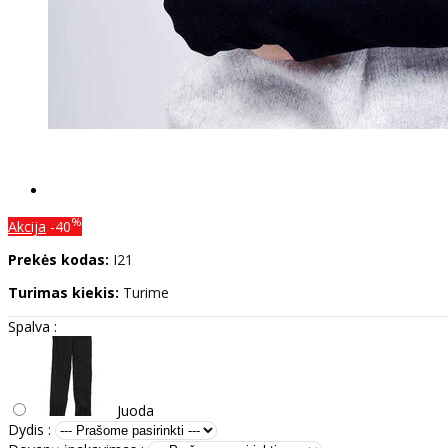
%
Akcija
-40
Prekės kodas:
I21
Turimas kiekis:
Turime
Spalva :
Juoda
Dydis :