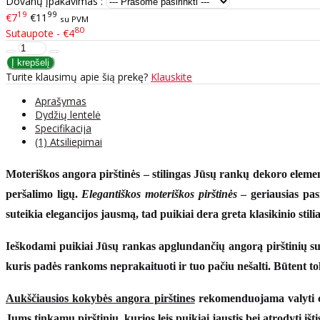
Dovanų įpakavimas :
19
99
€7
€11
su PVM
80
Sutaupote - €4
Turite klausimų apie šią prekę?
Klauskite
Aprašymas
Dydžių lentelė
Specifikacija
(1) Atsiliepimai
Moteriškos angora pirštinės
– stilingas Jūsų rankų dekoro element
peršalimo ligų.
Elegantiškos moteriškos pirštinės
– geriausias pas
suteikia elegancijos jausmą, tad puikiai dera greta klasikinio stil
Ieškodami puikiai Jūsų rankas apglundančių
angorą pirštinių
su
kuris padės rankoms neprakaituoti ir tuo pačiu nešalti. Būtent t
Aukščiausios kokybės angora pirštines
rekomenduojama valyti che
Jums tinkamų pirštinių, kurios leis puikiai jaustis bei atrodyti išt