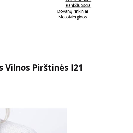
Rankšluosčiai
Dovanų rinkiniai
MotoMerginos
 Vilnos Pirštinės I21