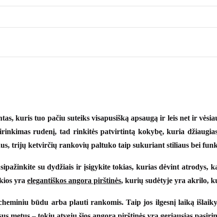
as, kuris tuo pačiu suteiks visapusišką apsaugą ir leis net ir vėsia
irinkimas rudenį, tad rinkitės patvirtintą kokybę, kuria džiaugia
iaus, trijų ketvirčių rankovių paltuko taip sukuriant stiliaus bei fu
sipažinkite su dydžiais ir įsigykite tokias, kurias dėvint atrodys,
okios yra
elegantiškos angora pirštinės
, kurių sudėtyje yra akrilo, k
miniu būdu arba plauti rankomis. Taip jos ilgesnį laiką išlaikys
isus metus – tokiu atveju šios
angora pirštinės
yra geriausias pasiri