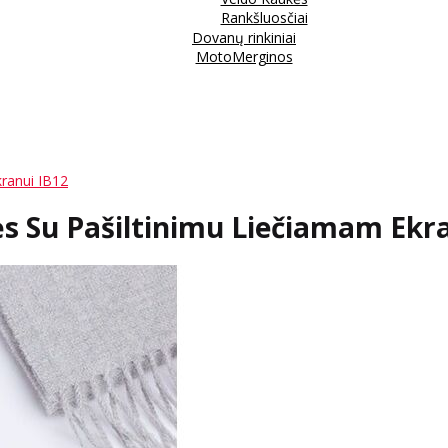
Rankšluosčiai
Dovanų rinkiniai
MotoMerginos
kranui IB12
ės Su Pašiltinimu Liečiamam Ekr