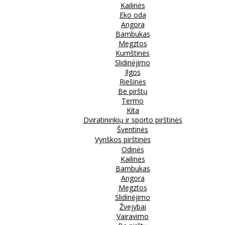
Kailinės
Eko oda
Angora
Bambukas
Megztos
Kumštinės
Slidinėjimo
Ilgos
Riešinės
Be pirštų
Termo
Kita
Dviratininkių ir sporto pirštinės
Šventinės
Vyriškos pirštinės
Odinės
Kailinės
Bambukas
Angora
Megztos
Slidinėjimo
Žvejybai
Vairavimo