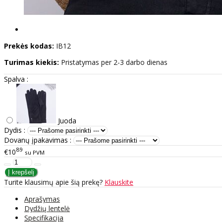
Prekės kodas:
IB12
Turimas kiekis:
Pristatymas per 2-3 darbo dienas
Spalva :
Juoda
Dydis :
Dovanų įpakavimas :
89
€10
su PVM
Turite klausimų apie šią prekę?
Klauskite
Aprašymas
Dydžių lentelė
Specifikacija