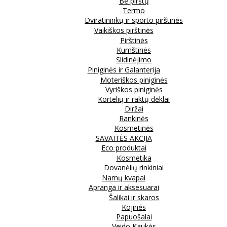
Be pirštų
Termo
Dviratininkų ir sporto pirštinės
Vaikiškos pirštinės
Pirštinės
Kumštinės
Slidinėjimo
Piniginės ir Galanterija
Moteriškos piniginės
Vyriškos piniginės
Kortelių ir raktų dėklai
Diržai
Rankinės
Kosmetinės
SAVAITĖS AKCIJA
Eco produktai
Kosmetika
Dovanėlių rinkiniai
Namų kvapai
Apranga ir aksesuarai
Šalikai ir skaros
Kojinės
Papuošalai
Veido Kaukės