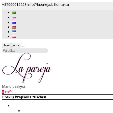
+37060615258
info@lapareja.lt
Kontaktai
Navigacija
Mano paskyra
00
€0
0
Prekių krepšelis tuščias!