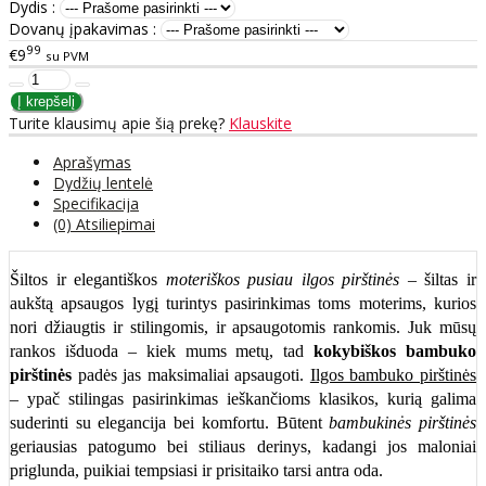
Dydis :
Dovanų įpakavimas :
99
€9
su PVM
Turite klausimų apie šią prekę?
Klauskite
Aprašymas
Dydžių lentelė
Specifikacija
(0) Atsiliepimai
Šiltos ir elegantiškos
moteriškos pusiau ilgos pirštinės
– šiltas ir
aukštą apsaugos lygį turintys pasirinkimas toms moterims, kurios
nori džiaugtis ir stilingomis, ir apsaugotomis rankomis. Juk mūsų
rankos išduoda – kiek mums metų, tad
kokybiškos bambuko
pirštinės
padės jas maksimaliai apsaugoti.
Ilgos bambuko pirštinės
– ypač stilingas pasirinkimas ieškančioms klasikos, kurią galima
suderinti su elegancija bei komfortu. Būtent
bambukinės pirštinės
geriausias patogumo bei stiliaus derinys, kadangi jos maloniai
priglunda, puikiai tempsiasi ir prisitaiko tarsi antra oda.