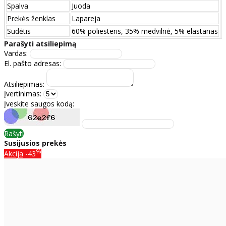
Spalva
Juoda
Prekės ženklas
Lapareja
Sudėtis
60% poliesteris, 35% medvilnė, 5% elastanas
Parašyti atsiliepimą
Vardas:
El. pašto adresas:
Atsiliepimas:
Įvertinimas:
Įveskite saugos kodą:
Rašyti
Susijusios prekės
%
Akcija
-43