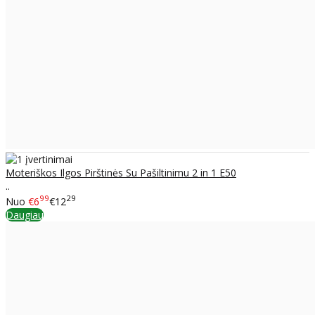
Moteriškos Ilgos Pirštinės Su Pašiltinimu 2 in 1 E50
..
99
29
Nuo
€6
€12
Daugiau