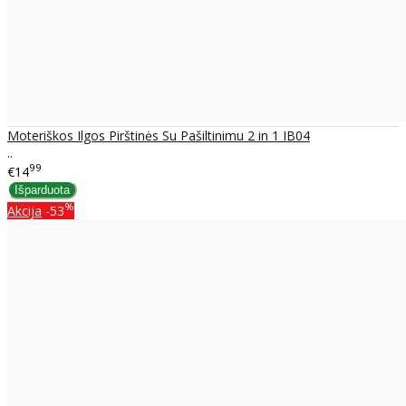
Moteriškos Ilgos Pirštinės Su Pašiltinimu 2 in 1 IB04
..
99
€14
%
Akcija
-53