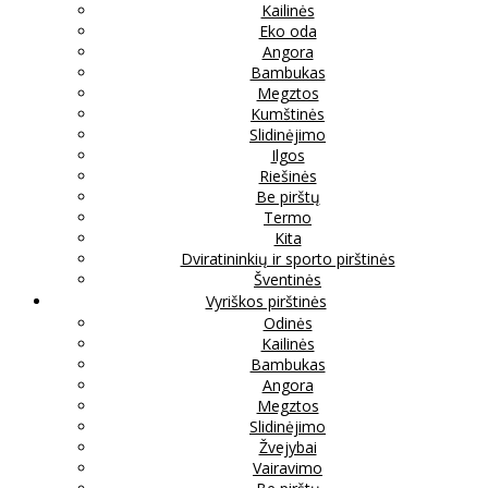
Kailinės
Eko oda
Angora
Bambukas
Megztos
Kumštinės
Slidinėjimo
Ilgos
Riešinės
Be pirštų
Termo
Kita
Dviratininkių ir sporto pirštinės
Šventinės
Vyriškos pirštinės
Odinės
Kailinės
Bambukas
Angora
Megztos
Slidinėjimo
Žvejybai
Vairavimo