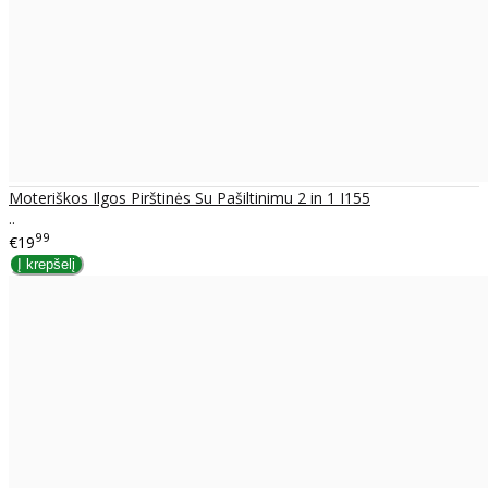
Moteriškos Ilgos Pirštinės Su Pašiltinimu 2 in 1 I155
..
99
€19