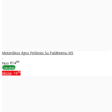
Moteriškos Ilgos Pirštinės Su Pašiltinimu I05
..
89
Nuo
€14
Daugiau
%
Akcija
-18