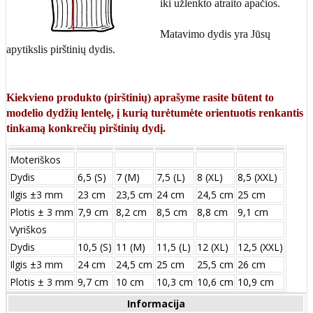
iki užlenkto atraito apačios.
Matavimo dydis yra Jūsų
apytikslis pirštinių dydis.
Kiekvieno produkto (pirštinių) aprašyme rasite būtent to
modelio dydžių lentelę, į kurią turėtumėte orientuotis renkantis
tinkamą konkrečių pirštinių dydį.
Moteriškos
Dydis
6,5 (S)
7 (M)
7,5 (L)
8 (XL)
8,5 (XXL)
Ilgis ±3 mm
23 cm
23,5 cm
24 cm
24,5 cm
25 cm
Plotis ± 3 mm
7,9 cm
8,2 cm
8,5 cm
8,8 cm
9,1 cm
Vyriškos
Dydis
10,5 (S)
11 (M)
11,5 (L)
12 (XL)
12,5 (XXL)
Ilgis ±3 mm
24 сm
24,5 сm
25 сm
25,5 сm
26 сm
Plotis ± 3 mm
9,7 сm
10 сm
10,3 сm
10,6 сm
10,9 сm
Informacija