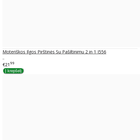
Moteriškos Ilgos Pirštinės Su Pašiltinimu 2 in 1 I556
..
99
€21