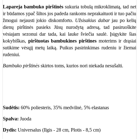
Lapareja bambuko pirštinės
sukuria tobulą mikroklimatą, tad net
ir būdamos ypač šiltos jos padeda rankoms neprakaituoti ir tuo pačiu
žmogui nejausti jokio diskomforto.
Užsisakius dabar
jau po kelių
dienų pirštinės pasieks Jūsų nurodytą adresą, tad pasiruoškite
vėsiajam sezonui dar tada, kai lauke šviečia saulė. Įsigykite šias
kokybiškas,
pirštuotas bambukines pirštines
moterims ir drąsiai
sutikime vėsųjį metų laiką. Puikus pasirinkimas rudeniu ir žiemai
rudeniui.
Bambuko pirštinės
skirtos toms, kurios nori niekada nesušalti.
Sudėtis:
60% poliesteris, 35% medvilnė, 5% elastanas
Spalva:
Juoda
Dydis:
Universalus (Ilgis - 28 cm, Plotis - 8,5 cm)