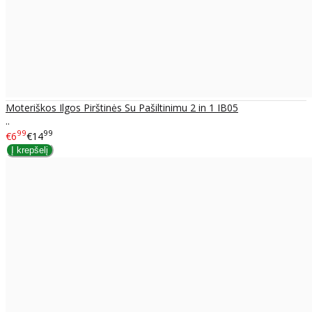
Moteriškos Ilgos Pirštinės Su Pašiltinimu 2 in 1 IB05
..
99
99
€6
€14