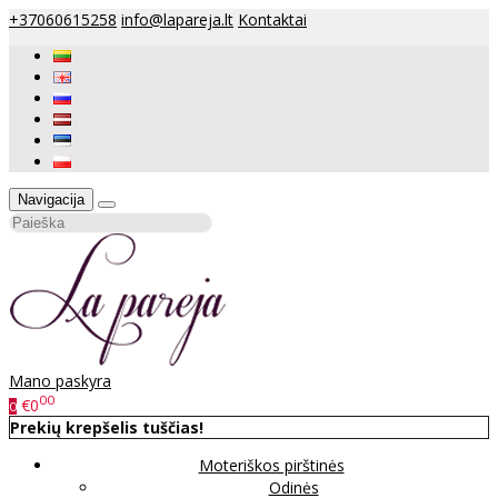
+37060615258
info@lapareja.lt
Kontaktai
Navigacija
Mano paskyra
00
€0
0
Prekių krepšelis tuščias!
Moteriškos pirštinės
Odinės