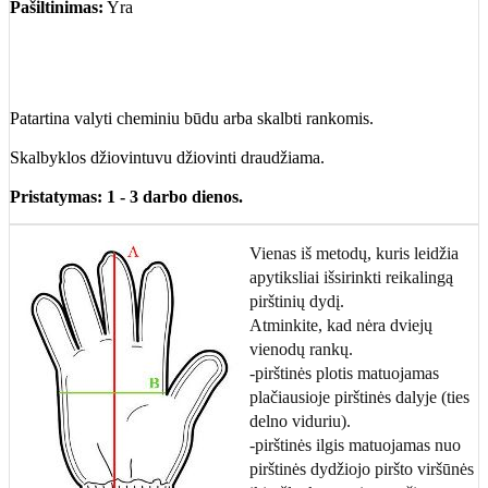
Pašiltinimas:
Yra
Patartina valyti cheminiu būdu arba skalbti rankomis.
Skalbyklos džiovintuvu džiovinti draudžiama.
Pristatymas: 1 - 3 darbo dienos.
Vienas iš metodų, kuris leidžia
apytiksliai išsirinkti reikalingą
pirštinių dydį.
Atminkite, kad nėra dviejų
vienodų rankų.
-pirštinės plotis matuojamas
plačiausioje pirštinės dalyje (ties
delno viduriu).
-pirštinės ilgis matuojamas nuo
pirštinės dydžiojo piršto viršūnės