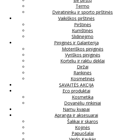
Be pirštų
Termo
Dviratininkų ir sporto pirštinės
Vaikiškos pirštinės
Pirštinės
Kumštinės
Slidinėjimo
Piniginės ir Galanterija
Moteriškos piniginės
Vyriškos piniginės
Kortelių ir raktų dėklai
Diržai
Rankinės
Kosmetinės
SAVAITĖS AKCIJA
Eco produktai
Kosmetika
Dovanėlių rinkiniai
Namų kvapai
Apranga ir aksesuarai
Šalikai ir skaros
Kojinės
Papuošalai
Veido Kaukės