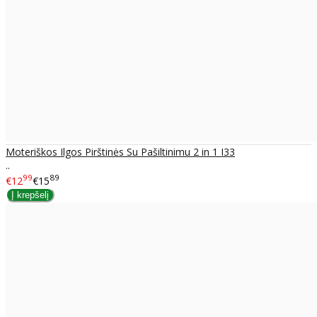
Moteriškos Ilgos Pirštinės Su Pašiltinimu 2 in 1 I33
..
99
89
€12
€15