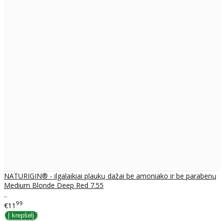
NATURIGIN® - ilgalaikiai plaukų dažai be amoniako ir be parabenų
Medium Blonde Deep Red 7.55
..
99
€11