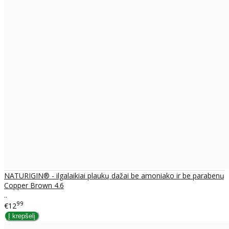
NATURIGIN® - ilgalaikiai plaukų dažai be amoniako ir be parabenų
Copper Brown 4.6
..
99
€12