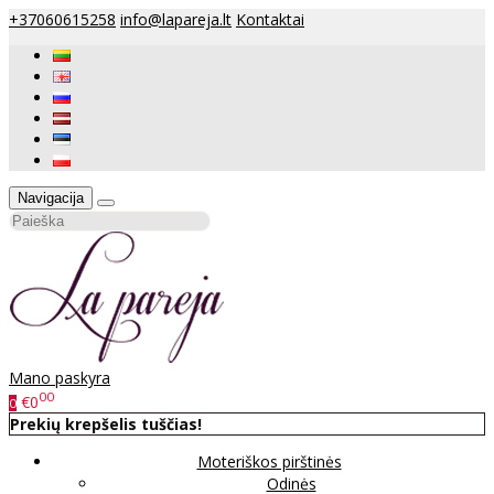
+37060615258
info@lapareja.lt
Kontaktai
Navigacija
Mano paskyra
00
€0
0
Prekių krepšelis tuščias!
Moteriškos pirštinės
Odinės