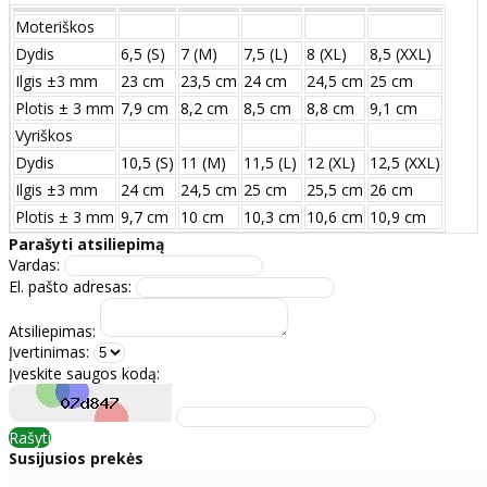
Moteriškos
Dydis
6,5 (S)
7 (M)
7,5 (L)
8 (XL)
8,5 (XXL)
Ilgis ±3 mm
23 cm
23,5 cm
24 cm
24,5 cm
25 cm
Plotis ± 3 mm
7,9 cm
8,2 cm
8,5 cm
8,8 cm
9,1 cm
Vyriškos
Dydis
10,5 (S)
11 (M)
11,5 (L)
12 (XL)
12,5 (XXL)
Ilgis ±3 mm
24 сm
24,5 сm
25 сm
25,5 сm
26 сm
Plotis ± 3 mm
9,7 сm
10 сm
10,3 сm
10,6 сm
10,9 сm
Parašyti atsiliepimą
Vardas:
El. pašto adresas:
Atsiliepimas:
Įvertinimas:
Įveskite saugos kodą:
Rašyti
Susijusios prekės