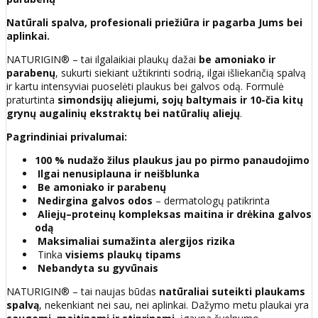
Natūrali spalva, profesionali priežiūra ir pagarba Jums bei
aplinkai.
NATURIGIN® – tai ilgalaikiai plaukų dažai
be amoniako ir
parabenų
, sukurti siekiant užtikrinti sodrią, ilgai išliekančią spalvą
ir kartu intensyviai puoselėti plaukus bei galvos odą. Formulė
praturtinta
simondsijų aliejumi, sojų baltymais ir 10-čia kitų
grynų augalinių ekstraktų bei natūralių aliejų
.
Pagrindiniai privalumai:
100 % nudažo žilus plaukus jau po pirmo panaudojimo
Ilgai nenusiplauna ir neišblunka
Be amoniako ir parabenų
Nedirgina galvos odos
– dermatologų patikrinta
Aliejų–proteinų kompleksas maitina ir drėkina galvos
odą
Maksimaliai sumažinta alergijos rizika
Tinka
visiems plaukų tipams
Nebandyta su gyvūnais
NATURIGIN® – tai naujas būdas
natūraliai suteikti plaukams
spalvą
, nekenkiant nei sau, nei aplinkai. Dažymo metu plaukai yra