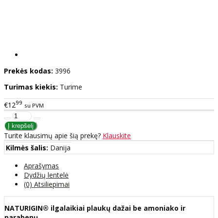
Prekės kodas:
3996
Turimas kiekis:
Turime
99
€12
su PVM
Turite klausimų apie šią prekę?
Klauskite
Kilmės šalis:
Danija
Aprašymas
Dydžių lentelė
(0) Atsiliepimai
NATURIGIN® ilgalaikiai plaukų dažai be amoniako ir
parabenų