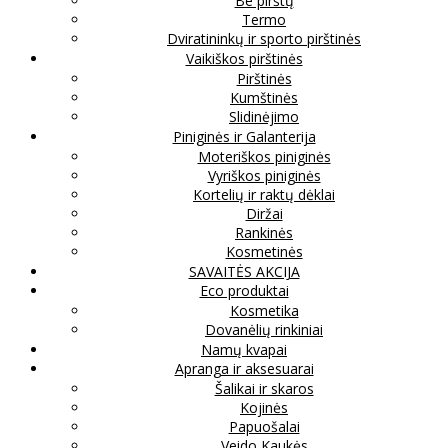
Be pirštų
Termo
Dviratininkų ir sporto pirštinės
Vaikiškos pirštinės
Pirštinės
Kumštinės
Slidinėjimo
Piniginės ir Galanterija
Moteriškos piniginės
Vyriškos piniginės
Kortelių ir raktų dėklai
Diržai
Rankinės
Kosmetinės
SAVAITĖS AKCIJA
Eco produktai
Kosmetika
Dovanėlių rinkiniai
Namų kvapai
Apranga ir aksesuarai
Šalikai ir skaros
Kojinės
Papuošalai
Veido Kaukės