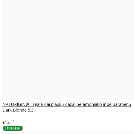
NATURIGIN® - ilgalaikiai plaukų dažai be amoniako ir be parabenų
Dark Blonde 5.3
..
99
€12