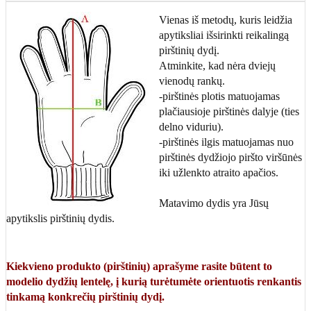
Vienas iš metodų, kuris leidžia
apytiksliai išsirinkti reikalingą
pirštinių dydį.
Atminkite, kad nėra dviejų
vienodų rankų.
-pirštinės plotis matuojamas
plačiausioje pirštinės dalyje (ties
delno viduriu).
-pirštinės ilgis matuojamas nuo
pirštinės dydžiojo piršto viršūnės
iki užlenkto atraito apačios.
Matavimo dydis yra Jūsų
apytikslis pirštinių dydis.
Kiekvieno produkto (pirštinių) aprašyme rasite būtent to
modelio dydžių lentelę, į kurią turėtumėte orientuotis renkantis
tinkamą konkrečių pirštinių dydį.