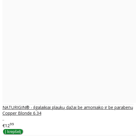
NATURIGIN® - ilgalaikiai plaukų dažai be amoniako ir be parabenų
Copper Blonde 6.34
..
99
€12