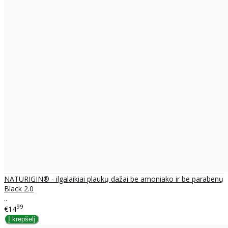
NATURIGIN® - ilgalaikiai plaukų dažai be amoniako ir be parabenų
Black 2.0
..
99
€14