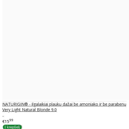
NATURIGIN® - ilgalaikiai plaukų dažai be amoniako ir be parabenų
Very Light Natural Blonde 9.0
..
99
€15