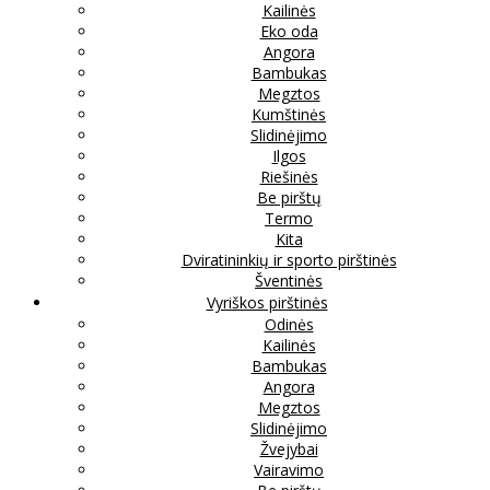
Kailinės
Eko oda
Angora
Bambukas
Megztos
Kumštinės
Slidinėjimo
Ilgos
Riešinės
Be pirštų
Termo
Kita
Dviratininkių ir sporto pirštinės
Šventinės
Vyriškos pirštinės
Odinės
Kailinės
Bambukas
Angora
Megztos
Slidinėjimo
Žvejybai
Vairavimo