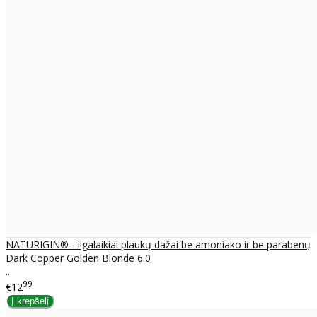
NATURIGIN® - ilgalaikiai plaukų dažai be amoniako ir be parabenų
Dark Copper Golden Blonde 6.0
..
99
€12