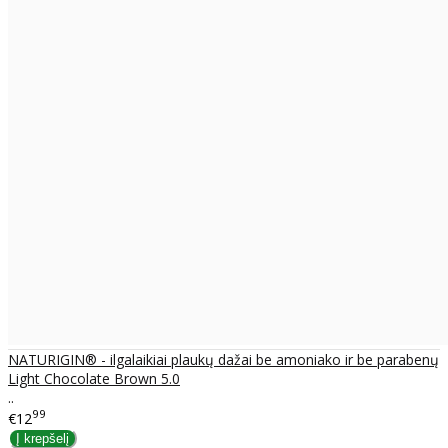
NATURIGIN® - ilgalaikiai plaukų dažai be amoniako ir be parabenų
Light Chocolate Brown 5.0
..
99
€12