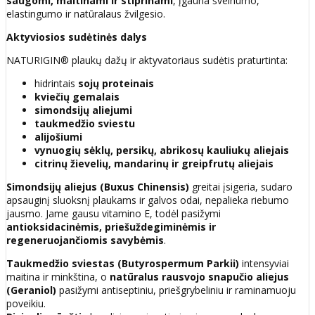
saugomi, maitinami ir stiprinami
, įgauna švelnumo,
elastingumo ir natūralaus žvilgesio.
Aktyviosios sudėtinės dalys
NATURIGIN® plaukų dažų ir aktyvatoriaus sudėtis praturtinta:
hidrintais
sojų proteinais
kviečių gemalais
simondsijų aliejumi
taukmedžio sviestu
alijošiumi
vynuogių sėklų, persikų, abrikosų kauliukų aliejais
citrinų žievelių, mandarinų ir greipfrutų aliejais
Simondsijų aliejus (Buxus Chinensis)
greitai įsigeria, sudaro
apsauginį sluoksnį plaukams ir galvos odai, nepalieka riebumo
jausmo. Jame gausu vitamino E, todėl pasižymi
antioksidacinėmis, priešuždegiminėmis ir
regeneruojančiomis savybėmis
.
Taukmedžio sviestas (Butyrospermum Parkii)
intensyviai
maitina ir minkština, o
natūralus rausvojo snapučio aliejus
(Geraniol)
pasižymi antiseptiniu, priešgrybeliniu ir raminamuoju
poveikiu.