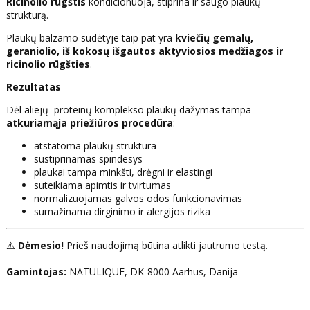
Ricinolio rūgštis
kondicionuoja, stiprina ir saugo plaukų
struktūrą.
Plaukų balzamo sudėtyje taip pat yra
kviečių gemalų,
geraniolio, iš kokosų išgautos aktyviosios medžiagos ir
ricinolio rūgšties
.
Rezultatas
Dėl aliejų–proteinų komplekso plaukų dažymas tampa
atkuriamąja priežiūros procedūra
:
atstatoma plaukų struktūra
sustiprinamas spindesys
plaukai tampa minkšti, drėgni ir elastingi
suteikiama apimtis ir tvirtumas
normalizuojamas galvos odos funkcionavimas
sumažinama dirginimo ir alergijos rizika
⚠️
Dėmesio!
Prieš naudojimą būtina atlikti jautrumo testą.
Gamintojas:
NATULIQUE, DK-8000 Aarhus, Danija