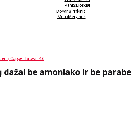
Rankšluosčiai
Dovanų rinkiniai
MotoMerginos
rabenų Copper Brown 4.6
ų dažai be amoniako ir be parab