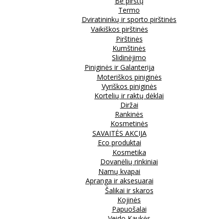
Be pirštų
Termo
Dviratininkų ir sporto pirštinės
Vaikiškos pirštinės
Pirštinės
Kumštinės
Slidinėjimo
Piniginės ir Galanterija
Moteriškos piniginės
Vyriškos piniginės
Kortelių ir raktų dėklai
Diržai
Rankinės
Kosmetinės
SAVAITĖS AKCIJA
Eco produktai
Kosmetika
Dovanėlių rinkiniai
Namų kvapai
Apranga ir aksesuarai
Šalikai ir skaros
Kojinės
Papuošalai
Veido Kaukės