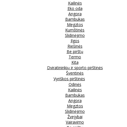
Kailinės
Eko oda
Angora
Bambukas
Megztos
Kumštinės
Slidinėjimo
Ilgos
Riešinės
Be pirštų
Termo
Kita
Dviratininkių ir sporto pirštinės
Šventinės
Vyriškos pirštinės
Odinės
Kailinės
Bambukas
Angora
Megztos
Slidinėjimo
Žvejybai
Vairavimo