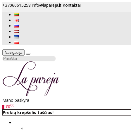
+37060615258
info@lapareja.lt
Kontaktai
Navigacija
Mano paskyra
00
€0
0
Prekių krepšelis tuščias!