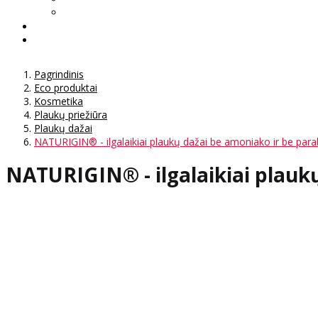
Pagrindinis
Eco produktai
Kosmetika
Plaukų priežiūra
Plaukų dažai
NATURIGIN® - ilgalaikiai plaukų dažai be amoniako ir be pa
NATURIGIN® - ilgalaikiai plauk