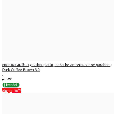
NATURIGIN® - ilgalaikiai plaukų dažai be amoniako ir be parabenų
Dark Coffee Brown 3.0
..
99
€12
%
Akcija
-30