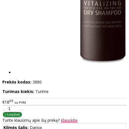
Prekės kodas:
3880
Turimas kiekis:
Turime
69
€18
su PVM
Turite klausimų apie šią prekę?
Klauskite
Kilmės šalis:
Danija