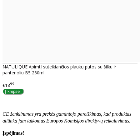
NATULIQUE Apimtį suteikiančios plaukų putos su šilku ir
pantenoliu B5 250ml
..
99
€18
CE ženklinimas yra prekės gamintojo pareiškimas, kad produktas
atitinka jam taikomus Europos Komisijos direktyvų reikalavimus.
Įspėjimas!