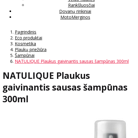
Rankšluosčiai
Dovanų rinkiniai
MotoMerginos
Pagrindinis
Eco produktai
Kosmetika
Plaukų priežiūra
Šampūnai
NATULIQUE Plaukus gaivinantis sausas šampūnas 300ml
NATULIQUE Plaukus
gaivinantis sausas šampūnas
300ml