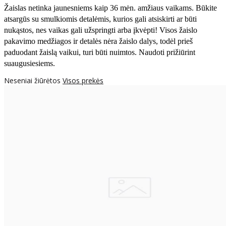
Žaislas netinka jaunesniems kaip 36 mėn. amžiaus vaikams. Būkite
atsargūs su smulkiomis detalėmis, kurios gali atsiskirti ar būti
nukąstos, nes vaikas gali užspringti arba įkvėpti! Visos žaislо
pakavimo medžiagos ir detalės nėra žaislo dalys, todėl prieš
paduodant žaislą vaikui, turi būti nuimtos. Naudoti prižiūrint
suaugusiesiems.
Neseniai žiūrėtos
Visos prekės