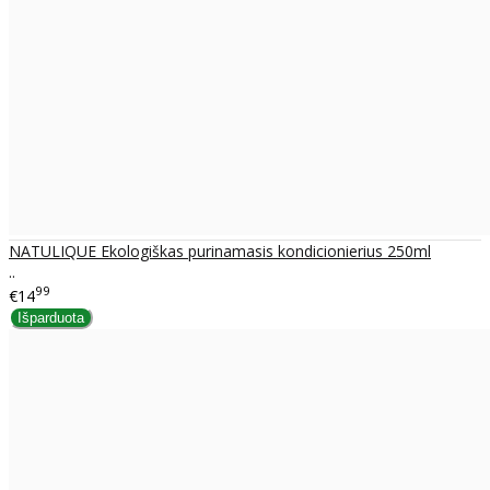
NATULIQUE Ekologiškas purinamasis kondicionierius 250ml
..
99
€14