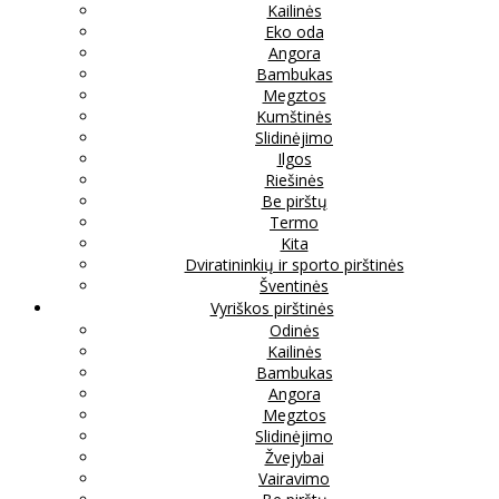
Kailinės
Eko oda
Angora
Bambukas
Megztos
Kumštinės
Slidinėjimo
Ilgos
Riešinės
Be pirštų
Termo
Kita
Dviratininkių ir sporto pirštinės
Šventinės
Vyriškos pirštinės
Odinės
Kailinės
Bambukas
Angora
Megztos
Slidinėjimo
Žvejybai
Vairavimo