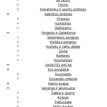
Be pirštų
Termo
Dviratininkų ir sporto pirštinės
Vaikiškos pirštinės
Pirštinės
Kumštinės
Slidinėjimo
Piniginės ir Galanterija
Moteriškos piniginės
Vyriškos piniginės
Kortelių ir raktų dėklai
Diržai
Rankinės
Kosmetinės
SAVAITĖS AKCIJA
Eco produktai
Kosmetika
Dovanėlių rinkiniai
Namų kvapai
Apranga ir aksesuarai
Šalikai ir skaros
Kojinės
Papuošalai
Veido Kaukės