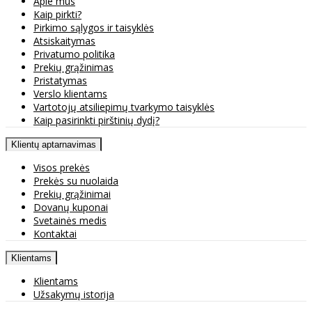
Apie mus
Kaip pirkti?
Pirkimo sąlygos ir taisyklės
Atsiskaitymas
Privatumo politika
Prekių grąžinimas
Pristatymas
Verslo klientams
Vartotojų atsiliepimų tvarkymo taisyklės
Kaip pasirinkti pirštinių dydį?
Klientų aptarnavimas
Visos prekės
Prekės su nuolaida
Prekių grąžinimai
Dovanų kuponai
Svetainės medis
Kontaktai
Klientams
Klientams
Užsakymų istorija