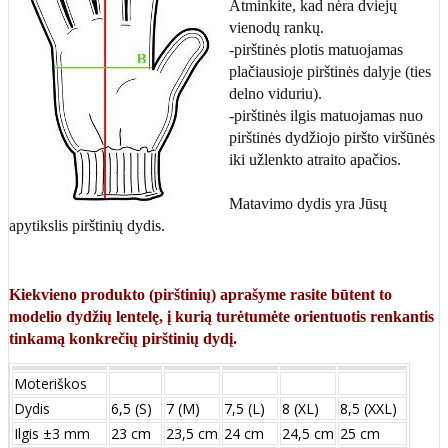
Atminkite, kad nėra dviejų
vienodų rankų.
-pirštinės plotis matuojamas
plačiausioje pirštinės dalyje (ties
delno viduriu).
-pirštinės ilgis matuojamas nuo
pirštinės dydžiojo piršto viršūnės
iki užlenkto atraito apačios.
Matavimo dydis yra Jūsų
apytikslis pirštinių dydis.
Kiekvieno produkto (pirštinių) aprašyme rasite būtent to
modelio dydžių lentelę, į kurią turėtumėte orientuotis renkantis
tinkamą konkrečių pirštinių dydį.
Moteriškos
Dydis
6,5 (S)
7 (M)
7,5 (L)
8 (XL)
8,5 (XXL)
Ilgis ±3 mm
23 cm
23,5 cm
24 cm
24,5 cm
25 cm