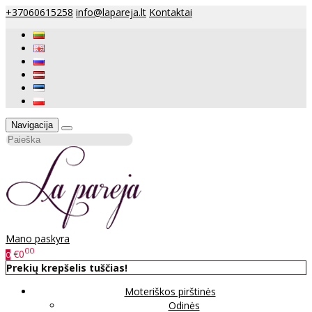
+37060615258
info@lapareja.lt
Kontaktai
Navigacija
Mano paskyra
00
€0
0
Prekių krepšelis tuščias!
Moteriškos pirštinės
Odinės