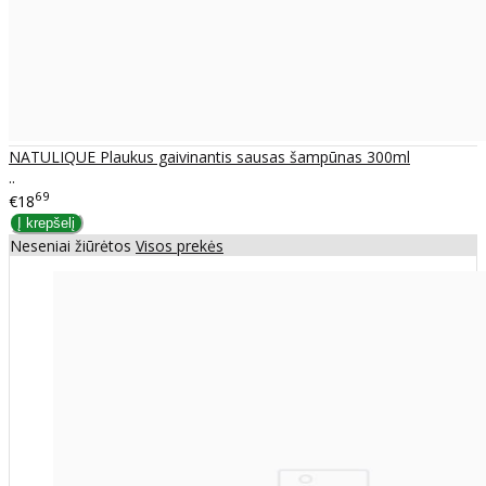
NATULIQUE Plaukus gaivinantis sausas šampūnas 300ml
..
69
€18
Neseniai žiūrėtos
Visos prekės