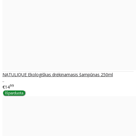
NATULIQUE Ekologiškas drėkinamasis šampūnas 250ml
..
99
€14