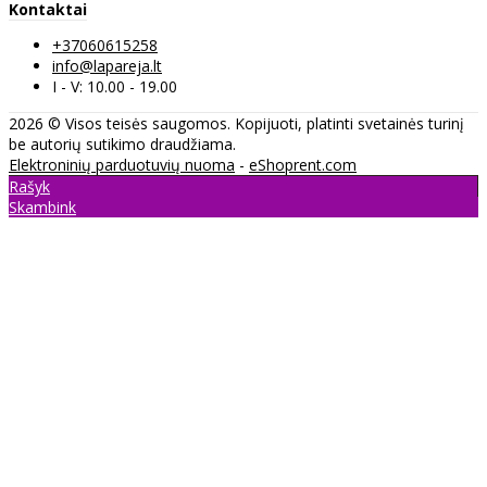
Kontaktai
+37060615258
info@lapareja.lt
I - V: 10.00 - 19.00
2026 © Visos teisės saugomos. Kopijuoti, platinti svetainės turinį
be autorių sutikimo draudžiama.
Elektroninių parduotuvių nuoma
-
eShoprent.com
Rašyk
Skambink