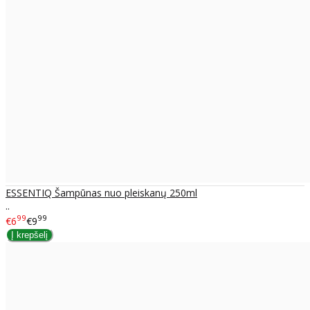
ESSENTIQ Šampūnas nuo pleiskanų 250ml
..
99
99
€6
€9