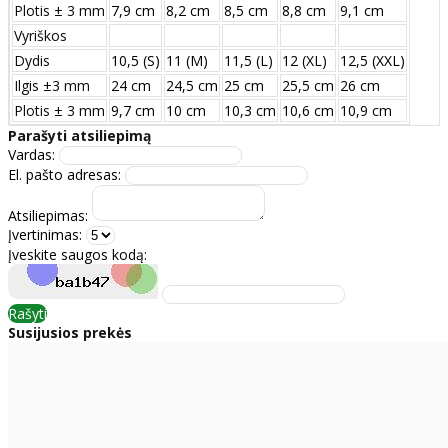
Plotis ± 3 mm
7,9 cm
8,2 cm
8,5 cm
8,8 cm
9,1 cm
Vyriškos
Dydis
10,5 (S)
11 (M)
11,5 (L)
12 (XL)
12,5 (XXL)
Ilgis ±3 mm
24 сm
24,5 сm
25 сm
25,5 сm
26 сm
Plotis ± 3 mm
9,7 сm
10 сm
10,3 сm
10,6 сm
10,9 сm
Parašyti atsiliepimą
Vardas:
El. pašto adresas:
Atsiliepimas:
Įvertinimas:
Įveskite saugos kodą:
Rašyti
Susijusios prekės