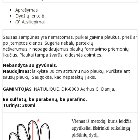
Aprašymas
Dydžių lentelė
(0) Atsiliepimai
Sausas šampūnas yra nematomas, puikiai gaivina plaukus, prieš ar
po įtemptos dienos. Sugeria riebalų perteklių,
nešvarumus ir nepageidaujamus plaukų formavimo priemonių
likučius. Plaukai tampa švarūs, didesnės apimties.
Nebandyta su gyvūnais.
Naudojimas:
laikykite 30 cm atstumu nuo plaukų. Purškite ant
sausų plaukų. Saugokite, kad nepatektų į akis.
GAMINTOJAS
: NATULIQUE, DK-8000 Aarhus C, Danija.
Be sulfatų, be parabenų, be parafino.
Turinys: 300ml
Vienas iš metodų, kuris leidžia
apytiksliai išsirinkti reikalingą
pirštinių dydį.