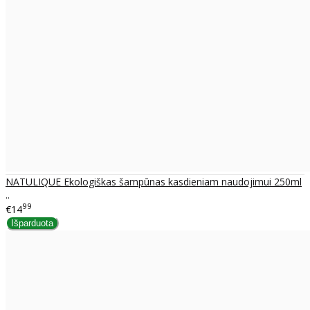
NATULIQUE Ekologiškas šampūnas kasdieniam naudojimui 250ml
..
99
€14