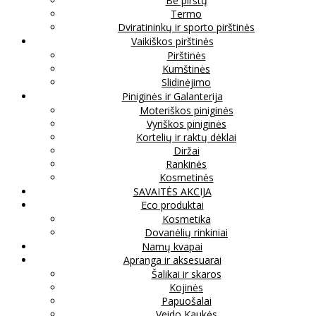
Be pirštų
Termo
Dviratininkų ir sporto pirštinės
Vaikiškos pirštinės
Pirštinės
Kumštinės
Slidinėjimo
Piniginės ir Galanterija
Moteriškos piniginės
Vyriškos piniginės
Kortelių ir raktų dėklai
Diržai
Rankinės
Kosmetinės
SAVAITĖS AKCIJA
Eco produktai
Kosmetika
Dovanėlių rinkiniai
Namų kvapai
Apranga ir aksesuarai
Šalikai ir skaros
Kojinės
Papuošalai
Veido Kaukės