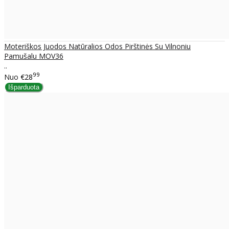
Moteriškos Juodos Natūralios Odos Pirštinės Su Vilnoniu
Pamušalu MOV36
..
99
Nuo
€28