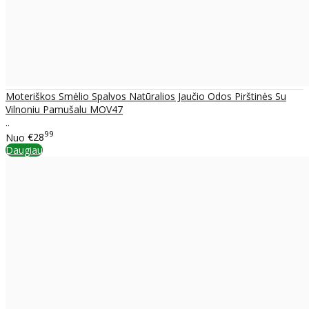
Moteriškos Smėlio Spalvos Natūralios Jaučio Odos Pirštinės Su
Vilnoniu Pamušalu MOV47
..
99
Nuo
€28
Daugiau