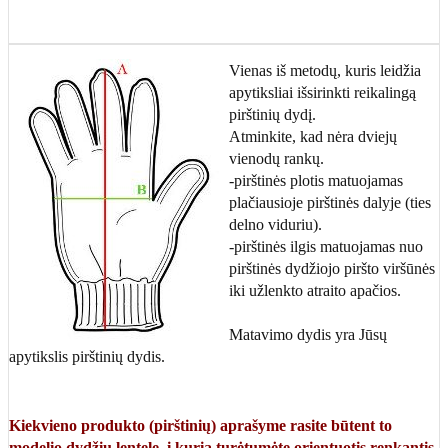
Vienas iš metodų, kuris leidžia
apytiksliai išsirinkti reikalingą
pirštinių dydį.
Atminkite, kad nėra dviejų
vienodų rankų.
-pirštinės plotis matuojamas
plačiausioje pirštinės dalyje (ties
delno viduriu).
-pirštinės ilgis matuojamas nuo
pirštinės dydžiojo piršto viršūnės
iki užlenkto atraito apačios.
Matavimo dydis yra Jūsų
apytikslis pirštinių dydis.
Kiekvieno produkto (pirštinių) aprašyme rasite būtent to
modelio dydžių lentelę, į kurią turėtumėte orientuotis renkantis