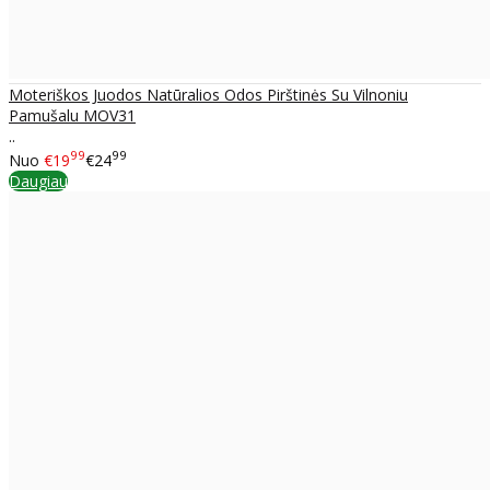
Moteriškos Juodos Natūralios Odos Pirštinės Su Vilnoniu
Pamušalu MOV31
..
99
99
Nuo
€19
€24
Daugiau