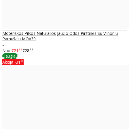
Moteriškos Pilkos Natūralios Jaučio Odos Pirštinės Su Vilnoniu
Pamušalu MOV39
..
99
99
Nuo
€21
€28
Daugiau
%
Akcija
-31