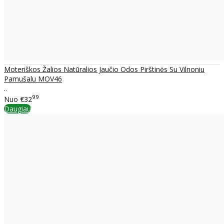
Moteriškos Žalios Natūralios Jaučio Odos Pirštinės Su Vilnoniu
Pamušalu MOV46
..
99
Nuo
€32
Daugiau