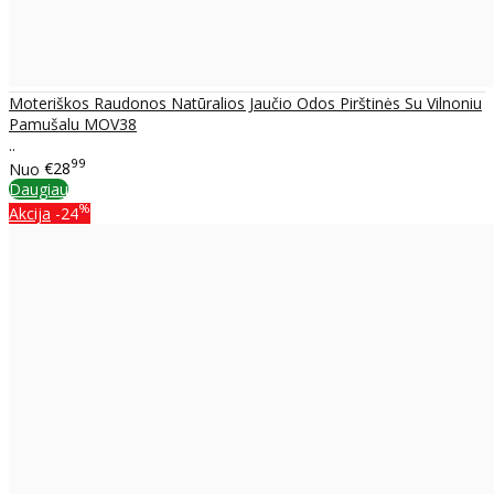
Moteriškos Raudonos Natūralios Jaučio Odos Pirštinės Su Vilnoniu
Pamušalu MOV38
..
99
Nuo
€28
Daugiau
%
Akcija
-24