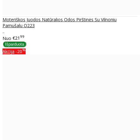
Moteriškos Juodos Natūralios Odos Pirštinės Su Vilnoniu
Pamušalu O223
..
99
Nuo
€21
%
Akcija
-20