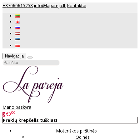
+37060615258
info@lapareja.lt
Kontaktai
Navigacija
Mano paskyra
00
€0
0
Prekių krepšelis tuščias!
Moteriškos pirštinės
Odinės