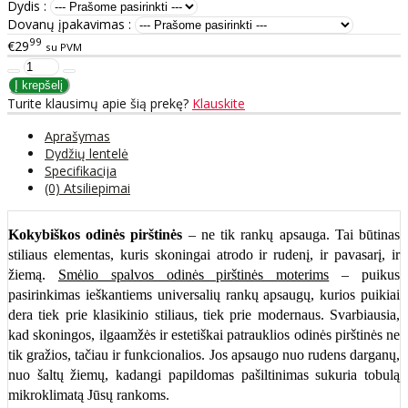
Dydis :
Dovanų įpakavimas :
99
€29
su PVM
Turite klausimų apie šią prekę?
Klauskite
Aprašymas
Dydžių lentelė
Specifikacija
(0) Atsiliepimai
Kokybiškos odinės pirštinės
– ne tik rankų apsauga. Tai būtinas
stiliaus elementas, kuris skoningai atrodo ir rudenį, ir pavasarį, ir
žiemą.
Smėlio spalvos odinės pirštinės moterims
– puikus
pasirinkimas ieškantiems universalių rankų apsaugų, kurios puikiai
dera tiek prie klasikinio stiliaus, tiek prie modernaus. Svarbiausia,
kad skoningos, ilgaamžės ir estetiškai patrauklios odinės pirštinės ne
tik gražios, tačiau ir funkcionalios. Jos apsaugo nuo rudens darganų,
nuo šaltų žiemų, kadangi papildomas pašiltinimas sukuria tobulą
mikroklimatą Jūsų rankoms.