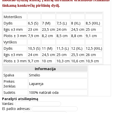
tinkamą konkrečių pirštinių dydį.
Moteriškos
Dydis
6,5 (S)
7 (M)
7,5 (L)
8 (XL)
8,5 (XXL)
Ilgis ±3 mm
23 cm
23,5 cm
24 cm
24,5 cm
25 cm
Plotis ± 3 mm
7,9 cm
8,2 cm
8,5 cm
8,8 cm
9,1 cm
Vyriškos
Dydis
10,5 (S)
11 (M)
11,5 (L)
12 (XL)
12,5 (XXL)
Ilgis ±3 mm
24 сm
24,5 сm
25 сm
25,5 сm
26 сm
Plotis ± 3 mm
9,7 сm
10 сm
10,3 сm
10,6 сm
10,9 сm
Informacija
Spalva
Smėlio
Prekės
Lapareja
ženklas
Sudėtis
100% natūrali oda
Parašyti atsiliepimą
Vardas:
El. pašto adresas: