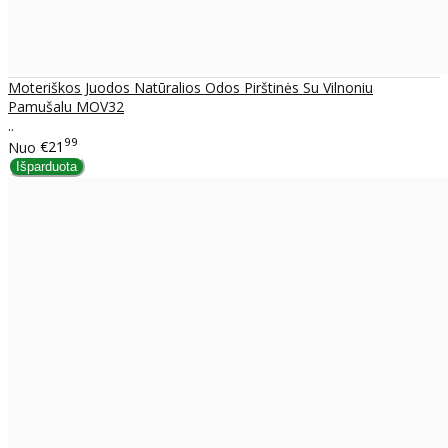
Moteriškos Juodos Natūralios Odos Pirštinės Su Vilnoniu
Pamušalu MOV32
..
99
Nuo
€21