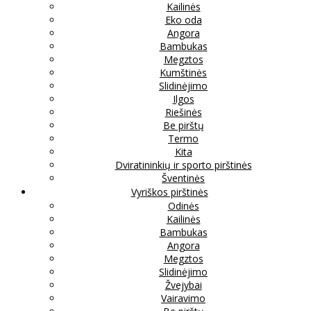
Kailinės
Eko oda
Angora
Bambukas
Megztos
Kumštinės
Slidinėjimo
Ilgos
Riešinės
Be pirštų
Termo
Kita
Dviratininkių ir sporto pirštinės
Šventinės
Vyriškos pirštinės
Odinės
Kailinės
Bambukas
Angora
Megztos
Slidinėjimo
Žvejybai
Vairavimo