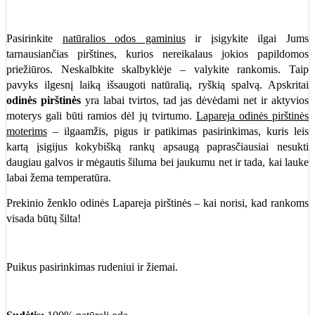
Pasirinkite
natūralios o
dos gaminius
ir įsigykite ilgai Jums
tarnausiančias pirštines, kurios nereikalaus jokios papildomos
priežiūros. Neskalbkite skalbyklėje – valykite rankomis. Taip
pavyks ilgesnį laiką išsaugoti natūralią, ryškią spalvą. Apskritai
odinės pirštinės
yra labai tvirtos, tad jas dėvėdami net ir aktyvios
moterys gali būti ramios dėl jų tvirtumo.
Lapareja odinės pirštinės
moterims
– ilgaamžis, pigus ir patikimas pasirinkimas, kuris leis
kartą įsigijus kokybišką rankų apsaugą paprasčiausiai nesukti
daugiau galvos ir mėgautis šiluma bei jaukumu net ir tada, kai lauke
labai žema temperatūra.
Prekinio ženklo odinės Lapareja pirštinės – kai norisi, kad rankoms
visada būtų šilta!
Puikus pasirinkimas rudeniui ir žiemai.