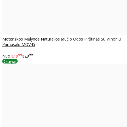
Moteriškos Mėlynos Natūralios Jaučio Odos Pirštinės Su Vilnoniu
Pamušalu MOV45
..
99
99
Nuo
€19
€28
Daugiau