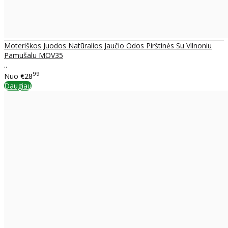
Moteriškos Juodos Natūralios Jaučio Odos Pirštinės Su Vilnoniu
Pamušalu MOV35
..
99
Nuo
€28
Daugiau