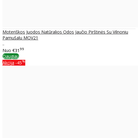
Moteriškos Juodos Natūralios Odos Jaučio Pirštinės Su Vilnoniu
Pamušalu MOV21
..
99
Nuo
€31
Daugiau
%
Akcija
-45