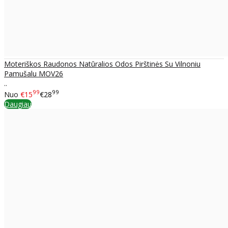
Moteriškos Raudonos Natūralios Odos Pirštinės Su Vilnoniu
Pamušalu MOV26
..
99
99
Nuo
€15
€28
Daugiau