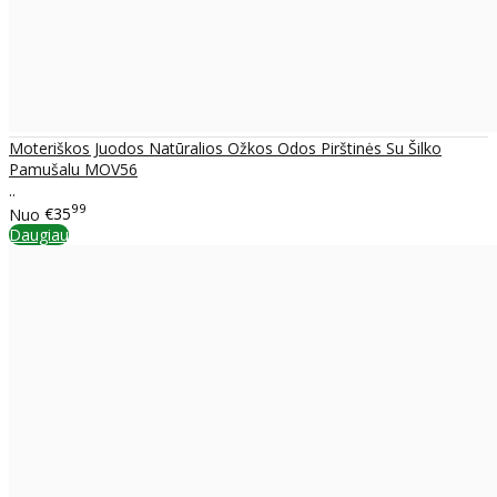
Moteriškos Juodos Natūralios Ožkos Odos Pirštinės Su Šilko
Pamušalu MOV56
..
99
Nuo
€35
Daugiau