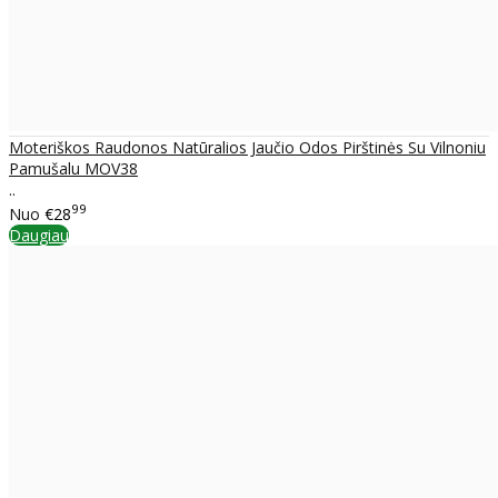
Moteriškos Raudonos Natūralios Jaučio Odos Pirštinės Su Vilnoniu
Pamušalu MOV38
..
99
Nuo
€28
Daugiau