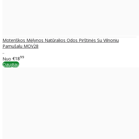
Moteriškos Mėlynos Natūralios Odos Pirštinės Su Vilnoniu
Pamušalu MOV28
..
99
Nuo
€18
Daugiau