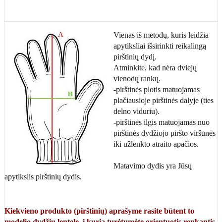
Vienas iš metodų, kuris leidžia
apytiksliai išsirinkti reikalingą
pirštinių dydį.
Atminkite, kad nėra dviejų
vienodų rankų.
-pirštinės plotis matuojamas
plačiausioje pirštinės dalyje (ties
delno viduriu).
-pirštinės ilgis matuojamas nuo
pirštinės dydžiojo piršto viršūnės
iki užlenkto atraito apačios.
Matavimo dydis yra Jūsų
apytikslis pirštinių dydis.
Kiekvieno produkto (pirštinių) aprašyme rasite būtent to
modelio dydžių lentelę, į kurią turėtumėte orientuotis renkantis