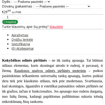
Dydis :
Dovanų įpakavimas :
99
€29
su PVM
Turite klausimų apie šią prekę?
Klauskite
Aprašymas
Dydžių lentelė
Specifikacija
(0) Atsiliepimai
Kokybiškos odinės pirštinės
– ne tik rankų apsauga. Tai būtinas
stiliaus elementas, kuris skoningai atrodo ir rudenį, ir pavasarį, ir
žiemą.
Raudonos spalvos odinės pirštinės moterims
– puikus
pasirinkimas ieškantiems universalių rankų apsaugų, kurios puikiai
dera tiek prie klasikinio stiliaus, tiek prie modernaus. Svarbiausia,
kad skoningos, ilgaamžės ir estetiškai patrauklios odinės pirštinės ne
tik gražios, tačiau ir funkcionalios. Jos apsaugo nuo rudens darganų,
nuo šaltų žiemų, kadangi papildomas pašiltinimas sukuria tobulą
mikroklimatą Jūsų rankoms.