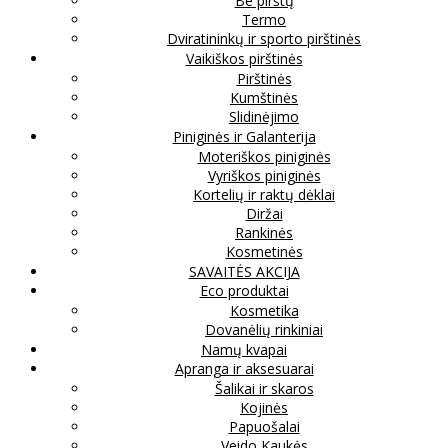
Be pirštų
Termo
Dviratininkų ir sporto pirštinės
Vaikiškos pirštinės
Pirštinės
Kumštinės
Slidinėjimo
Piniginės ir Galanterija
Moteriškos piniginės
Vyriškos piniginės
Kortelių ir raktų dėklai
Diržai
Rankinės
Kosmetinės
SAVAITĖS AKCIJA
Eco produktai
Kosmetika
Dovanėlių rinkiniai
Namų kvapai
Apranga ir aksesuarai
Šalikai ir skaros
Kojinės
Papuošalai
Veido Kaukės