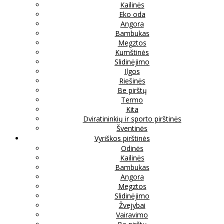
Kailinės
Eko oda
Angora
Bambukas
Megztos
Kumštinės
Slidinėjimo
Ilgos
Riešinės
Be pirštų
Termo
Kita
Dviratininkių ir sporto pirštinės
Šventinės
Vyriškos pirštinės
Odinės
Kailinės
Bambukas
Angora
Megztos
Slidinėjimo
Žvejybai
Vairavimo