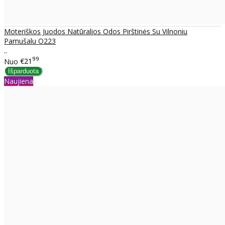
Moteriškos Juodos Natūralios Odos Pirštinės Su Vilnoniu
Pamušalu O223
..
99
Nuo
€21
Naujiena