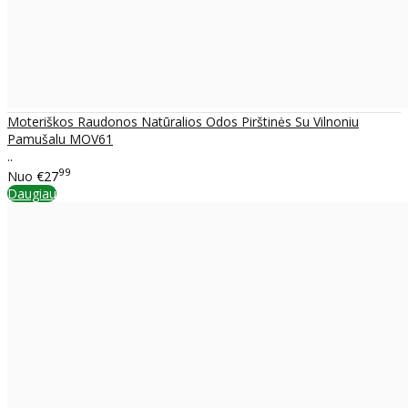
Moteriškos Raudonos Natūralios Odos Pirštinės Su Vilnoniu
Pamušalu MOV61
..
99
Nuo
€27
Daugiau