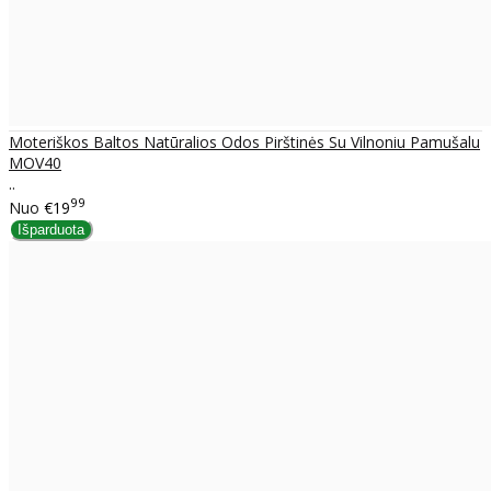
Moteriškos Baltos Natūralios Odos Pirštinės Su Vilnoniu Pamušalu
MOV40
..
99
Nuo
€19