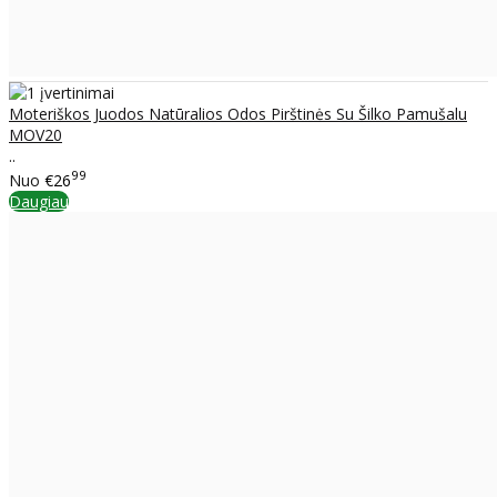
Moteriškos Juodos Natūralios Odos Pirštinės Su Šilko Pamušalu
MOV20
..
99
Nuo
€26
Daugiau