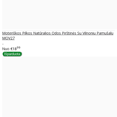
Moteriškos Pilkos Natūralios Odos Pirštinės Su Vilnoniu Pamušalu
MOV27
..
99
Nuo
€18