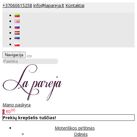
+37060615258
info@lapareja.lt
Kontaktai
Navigacija
Mano paskyra
00
€0
0
Prekių krepšelis tuščias!
Moteriškos pirštinės
Odinės