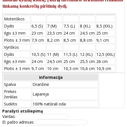
tinkamą konkrečių pirštinių dydį.
Moteriškos
Dydis
6,5 (S)
7 (M)
7,5 (L)
8 (XL)
8,5 (XXL)
Ilgis ±3 mm
23 cm
23,5 cm
24 cm
24,5 cm
25 cm
Plotis ± 3 mm
7,9 cm
8,2 cm
8,5 cm
8,8 cm
9,1 cm
Vyriškos
Dydis
10,5 (S)
11 (M)
11,5 (L)
12 (XL)
12,5 (XXL)
Ilgis ±3 mm
24 сm
24,5 сm
25 сm
25,5 сm
26 сm
Plotis ± 3 mm
9,7 сm
10 сm
10,3 сm
10,6 сm
10,9 сm
Informacija
Spalva
Oranžinė
Prekės
Lapareja
ženklas
Sudėtis
100% natūrali oda
Parašyti atsiliepimą
Vardas:
El. pašto adresas: