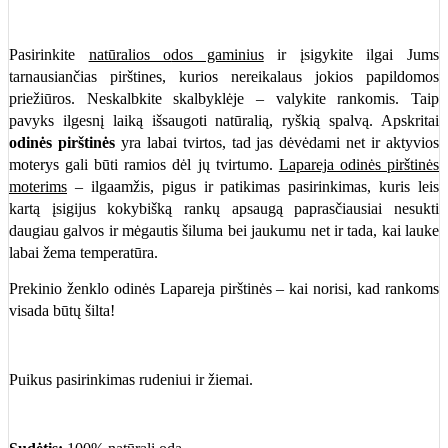
Pasirinkite
natūralios o
dos gaminius
ir įsigykite ilgai Jums
tarnausiančias pirštines, kurios nereikalaus jokios papildomos
priežiūros. Neskalbkite skalbyklėje – valykite rankomis. Taip
pavyks ilgesnį laiką išsaugoti natūralią, ryškią spalvą. Apskritai
odinės pirštinės
yra labai tvirtos, tad jas dėvėdami net ir aktyvios
moterys gali būti ramios dėl jų tvirtumo.
Lapareja odinės pirštinės
moterims
– ilgaamžis, pigus ir patikimas pasirinkimas, kuris leis
kartą įsigijus kokybišką rankų apsaugą paprasčiausiai nesukti
daugiau galvos ir mėgautis šiluma bei jaukumu net ir tada, kai lauke
labai žema temperatūra.
Prekinio ženklo odinės Lapareja pirštinės – kai norisi, kad rankoms
visada būtų šilta!
Puikus pasirinkimas rudeniui ir žiemai.