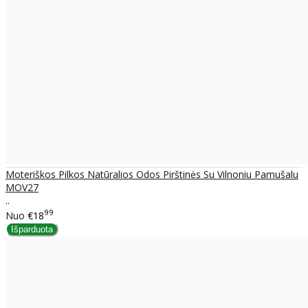
Moteriškos Pilkos Natūralios Odos Pirštinės Su Vilnoniu Pamušalu
MOV27
..
99
Nuo
€18