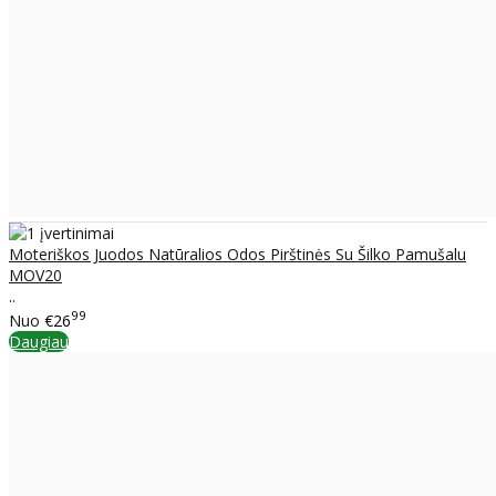
Moteriškos Juodos Natūralios Odos Pirštinės Su Šilko Pamušalu
MOV20
..
99
Nuo
€26
Daugiau