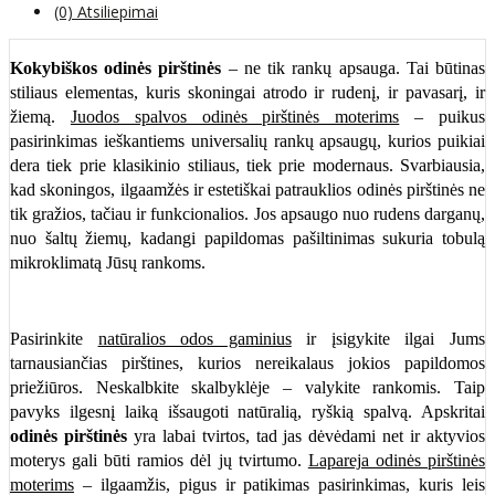
(0) Atsiliepimai
Kokybiškos odinės pirštinės
– ne tik rankų apsauga. Tai būtinas
stiliaus elementas, kuris skoningai atrodo ir rudenį, ir pavasarį, ir
žiemą.
Juodos spalvos odinės pirštinės moterims
– puikus
pasirinkimas ieškantiems universalių rankų apsaugų, kurios puikiai
dera tiek prie klasikinio stiliaus, tiek prie modernaus. Svarbiausia,
kad skoningos, ilgaamžės ir estetiškai patrauklios odinės pirštinės ne
tik gražios, tačiau ir funkcionalios. Jos apsaugo nuo rudens darganų,
nuo šaltų žiemų, kadangi papildomas pašiltinimas sukuria tobulą
mikroklimatą Jūsų rankoms.
Pasirinkite
natūralios o
dos gaminius
ir įsigykite ilgai Jums
tarnausiančias pirštines, kurios nereikalaus jokios papildomos
priežiūros. Neskalbkite skalbyklėje – valykite rankomis. Taip
pavyks ilgesnį laiką išsaugoti natūralią, ryškią spalvą. Apskritai
odinės pirštinės
yra labai tvirtos, tad jas dėvėdami net ir aktyvios
moterys gali būti ramios dėl jų tvirtumo.
Lapareja odinės pirštinės
moterims
– ilgaamžis, pigus ir patikimas pasirinkimas, kuris leis