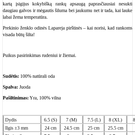
kartą įsigijus kokybišką rankų apsaugą paprasčiausiai nesukti
daugiau galvos ir mėgautis šiluma bei jaukumu net ir tada, kai lauke
labai žema temperatūra.
Prekinio ženklo odinės Lapareja pirštinės – kai norisi, kad rankoms
visada būtų šilta!
Puikus pasirinkimas rudeniui ir žiemai.
Sudėtis:
100% natūrali oda
Spalva:
Juoda
Pašiltinimas:
Yra, 100% vilna
Dydis
6.5 (S)
7 (M)
7.5 (L)
8 (XL)
8
Ilgis ±3 mm
24 cm
24.5 cm
25 cm
25.5 cm