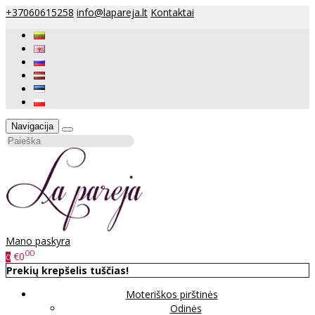
+37060615258
info@lapareja.lt
Kontaktai
Navigacija
Mano paskyra
00
€0
0
Prekių krepšelis tuščias!
Moteriškos pirštinės
Odinės