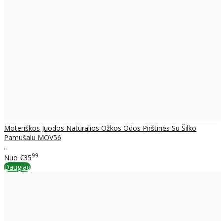
Moteriškos Juodos Natūralios Ožkos Odos Pirštinės Su Šilko
Pamušalu MOV56
..
99
Nuo
€35
Daugiau