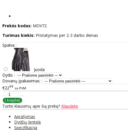
Prekės kodas:
MOV72
Turimas kiekis:
Pristatymas per 2-3 darbo dienas
Spalva :
Juoda
Dydis :
Dovanų įpakavimas :
99
€22
su PVM
Turite klausimų apie šią prekę?
Klauskite
Aprašymas
Dydžių lentelė
Specifikacija