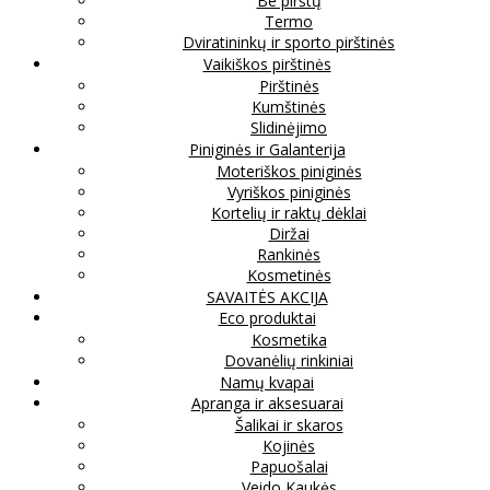
Be pirštų
Termo
Dviratininkų ir sporto pirštinės
Vaikiškos pirštinės
Pirštinės
Kumštinės
Slidinėjimo
Piniginės ir Galanterija
Moteriškos piniginės
Vyriškos piniginės
Kortelių ir raktų dėklai
Diržai
Rankinės
Kosmetinės
SAVAITĖS AKCIJA
Eco produktai
Kosmetika
Dovanėlių rinkiniai
Namų kvapai
Apranga ir aksesuarai
Šalikai ir skaros
Kojinės
Papuošalai
Veido Kaukės