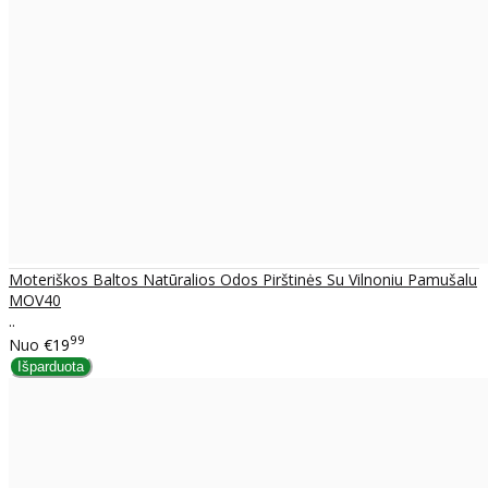
Moteriškos Baltos Natūralios Odos Pirštinės Su Vilnoniu Pamušalu
MOV40
..
99
Nuo
€19