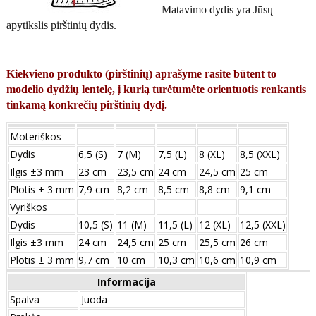
Matavimo dydis yra Jūsų
apytikslis pirštinių dydis.
Kiekvieno produkto (pirštinių) aprašyme rasite būtent to
modelio dydžių lentelę, į kurią turėtumėte orientuotis renkantis
tinkamą konkrečių pirštinių dydį.
Moteriškos
Dydis
6,5 (S)
7 (M)
7,5 (L)
8 (XL)
8,5 (XXL)
Ilgis ±3 mm
23 cm
23,5 cm
24 cm
24,5 cm
25 cm
Plotis ± 3 mm
7,9 cm
8,2 cm
8,5 cm
8,8 cm
9,1 cm
Vyriškos
Dydis
10,5 (S)
11 (M)
11,5 (L)
12 (XL)
12,5 (XXL)
Ilgis ±3 mm
24 сm
24,5 сm
25 сm
25,5 сm
26 сm
Plotis ± 3 mm
9,7 сm
10 сm
10,3 сm
10,6 сm
10,9 сm
Informacija
Spalva
Juoda