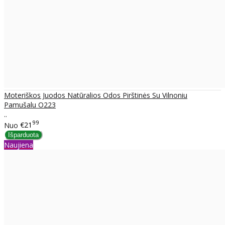
Moteriškos Juodos Natūralios Odos Pirštinės Su Vilnoniu
Pamušalu O223
..
99
Nuo
€21
Naujiena