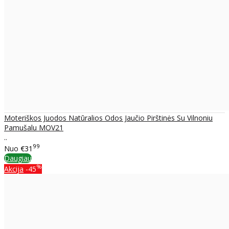
Moteriškos Juodos Natūralios Odos Jaučio Pirštinės Su Vilnoniu
Pamušalu MOV21
..
99
Nuo
€31
Daugiau
%
Akcija
-45