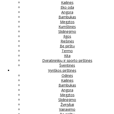
Kailinės
Eko oda
Angora
Bambukas
Megztos
Kumštinės
Slidinėjimo
Ilgos
Riešinės
Be pirštų
Termo
Kita
Dviratininkių ir sporto pirštinės
Šventinės
Vyriškos pirštinės
Odinės
Kailinės
Bambukas
Angora
Megztos
Slidinėjimo
Žvejybai
Vairavimo