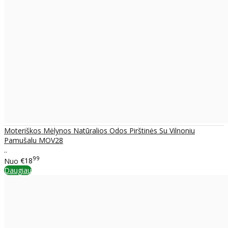
Moteriškos Mėlynos Natūralios Odos Pirštinės Su Vilnoniu
Pamušalu MOV28
..
99
Nuo
€18
Daugiau