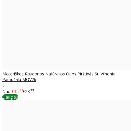
Moteriškos Raudonos Natūralios Odos Pirštinės Su Vilnoniu
Pamušalu MOV26
..
99
99
Nuo
€15
€28
Daugiau