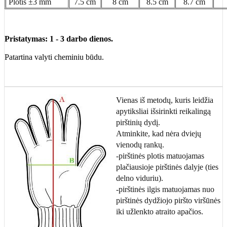
Plotis ±3 mm
7.5 cm
8 cm
8.5 cm
8.7 cm
Pristatymas: 1 - 3 darbo dienos.
Patartina valyti cheminiu būdu.
Vienas iš metodų, kuris leidžia
apytiksliai išsirinkti reikalingą
pirštinių dydį.
Atminkite, kad nėra dviejų
vienodų rankų.
-pirštinės plotis matuojamas
plačiausioje pirštinės dalyje (ties
delno viduriu).
-pirštinės ilgis matuojamas nuo
pirštinės dydžiojo piršto viršūnės
iki užlenkto atraito apačios.