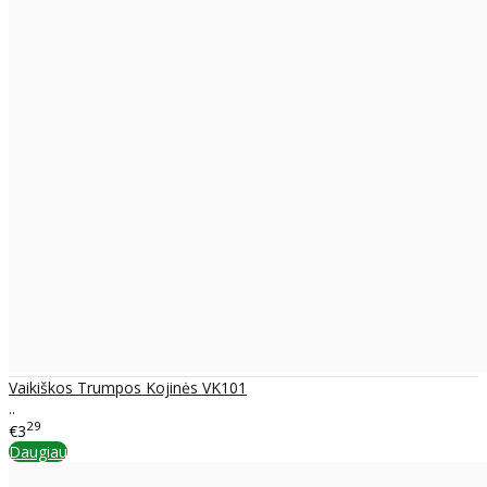
Vaikiškos Trumpos Kojinės VK101
..
29
€3
Daugiau