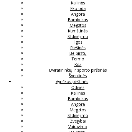
Kailinės
Eko oda
Angora
Bambukas
Megztos
Kumštinės
Slidinėjimo
Ilgos
Riešinės
Be pirštų
Termo
Kita
Dviratininkių ir sporto pirštinės
Šventinės
Vyriškos pirštinės
Odinės
Kailinės
Bambukas
Angora
Megztos
Slidinėjimo
Žvejybai
Vairavimo