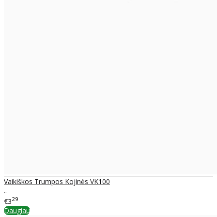
Vaikiškos Trumpos Kojinės VK100
..
29
€3
Daugiau