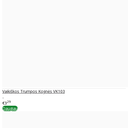
Vaikiškos Trumpos Kojinės VK103
..
29
€3
Daugiau