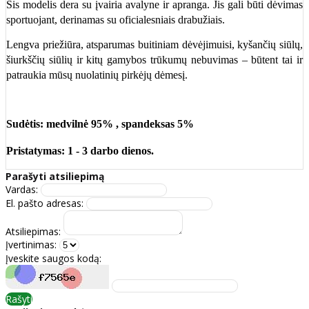
Šis modelis dera su įvairia avalyne ir apranga. Jis gali būti dėvimas
sportuojant, derinamas su oficialesniais drabužiais.
Lengva priežiūra, atsparumas buitiniam dėvėjimuisi, kyšančių siūlų,
šiurkščių siūlių ir kitų gamybos trūkumų nebuvimas – būtent tai ir
patraukia mūsų nuolatinių pirkėjų dėmesį.
Sudėtis
: medvilnė 95% , spandeksas 5%
Pristatymas:
1 - 3 darbo dienos.
Parašyti atsiliepimą
Vardas:
El. pašto adresas:
Atsiliepimas:
Įvertinimas:
Įveskite saugos kodą:
Rašyti