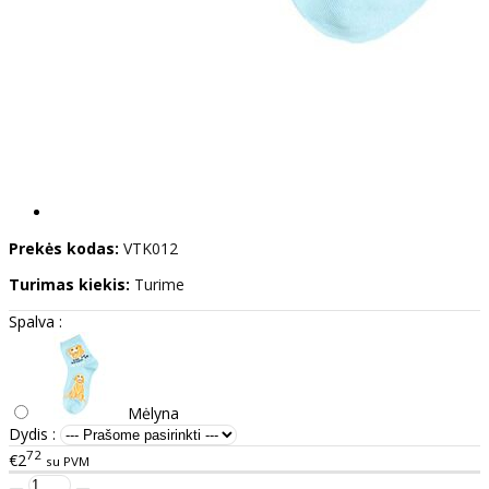
Prekės kodas:
VTK012
Turimas kiekis:
Turime
Spalva :
Mėlyna
Dydis :
72
€2
su PVM