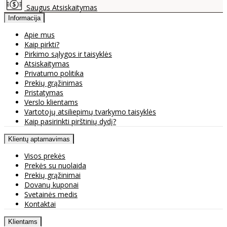
Saugus Atsiskaitymas
Informacija
Apie mus
Kaip pirkti?
Pirkimo sąlygos ir taisyklės
Atsiskaitymas
Privatumo politika
Prekių grąžinimas
Pristatymas
Verslo klientams
Vartotojų atsiliepimų tvarkymo taisyklės
Kaip pasirinkti pirštinių dydį?
Klientų aptarnavimas
Visos prekės
Prekės su nuolaida
Prekių grąžinimai
Dovanų kuponai
Svetainės medis
Kontaktai
Klientams