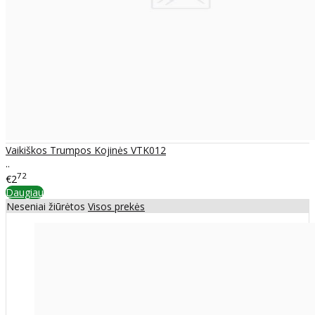
Vaikiškos Trumpos Kojinės VTK012
..
72
€2
Daugiau
Neseniai žiūrėtos
Visos prekės