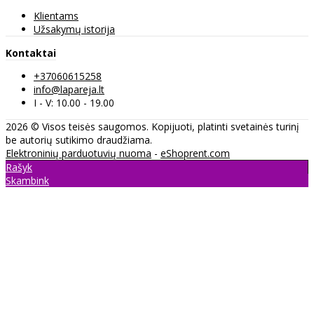
Klientams
Užsakymų istorija
Kontaktai
+37060615258
info@lapareja.lt
I - V: 10.00 - 19.00
2026 © Visos teisės saugomos. Kopijuoti, platinti svetainės turinį
be autorių sutikimo draudžiama.
Elektroninių parduotuvių nuoma
-
eShoprent.com
Rašyk
Skambink