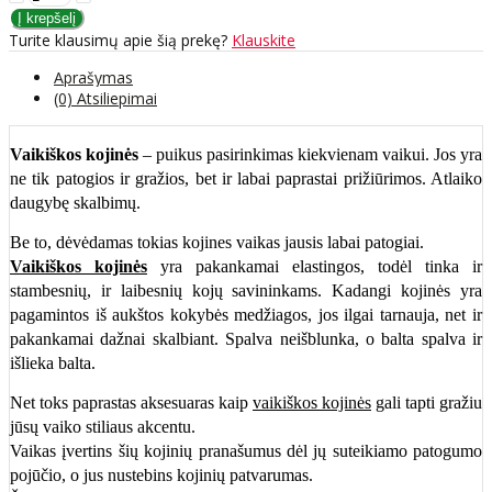
Turite klausimų apie šią prekę?
Klauskite
Aprašymas
(0) Atsiliepimai
Vaikiškos kojinės
– puikus pasirinkimas kiekvienam vaikui. Jos yra
ne tik patogios ir gražios, bet ir labai paprastai prižiūrimos. Atlaiko
daugybę skalbimų.
Be to, dėvėdamas tokias kojines vaikas jausis labai patogiai.
Vaikiškos kojinės
yra pakankamai elastingos, todėl tinka ir
stambesnių, ir laibesnių kojų savininkams. Kadangi kojinės yra
pagamintos iš aukštos kokybės medžiagos, jos ilgai tarnauja, net ir
pakankamai dažnai skalbiant. Spalva neišblunka, o balta spalva ir
išlieka balta.
Net toks paprastas aksesuaras kaip
vaikiškos kojinės
gali tapti gražiu
jūsų vaiko stiliaus akcentu.
Vaikas įvertins šių kojinių pranašumus dėl jų suteikiamo patogumo
pojūčio, o jus nustebins kojinių patvarumas.