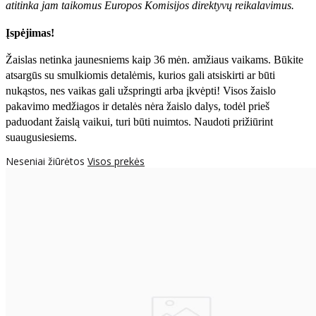
atitinka jam taikomus Europos Komisijos direktyvų reikalavimus.
Įspėjimas!
Žaislas netinka jaunesniems kaip 36 mėn. amžiaus vaikams. Būkite
atsargūs su smulkiomis detalėmis, kurios gali atsiskirti ar būti
nukąstos, nes vaikas gali užspringti arba įkvėpti! Visos žaislо
pakavimo medžiagos ir detalės nėra žaislo dalys, todėl prieš
paduodant žaislą vaikui, turi būti nuimtos. Naudoti prižiūrint
suaugusiesiems.
Neseniai žiūrėtos
Visos prekės