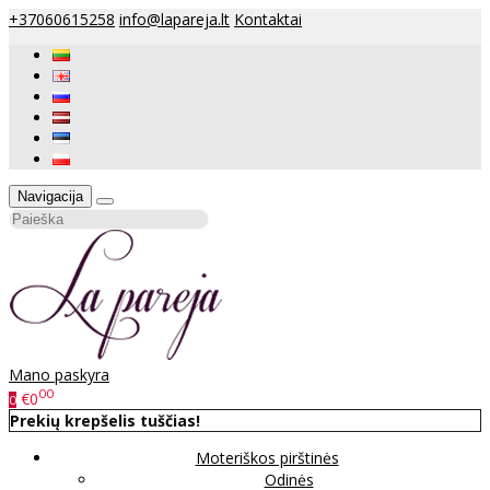
+37060615258
info@lapareja.lt
Kontaktai
Navigacija
Mano paskyra
00
€0
0
Prekių krepšelis tuščias!
Moteriškos pirštinės
Odinės