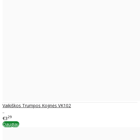
Vaikiškos Trumpos Kojinės VK102
..
29
€3
Daugiau