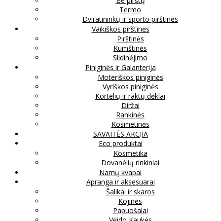
Be pirštų
Termo
Dviratininkų ir sporto pirštinės
Vaikiškos pirštinės
Pirštinės
Kumštinės
Slidinėjimo
Piniginės ir Galanterija
Moteriškos piniginės
Vyriškos piniginės
Kortelių ir raktų dėklai
Diržai
Rankinės
Kosmetinės
SAVAITĖS AKCIJA
Eco produktai
Kosmetika
Dovanėlių rinkiniai
Namų kvapai
Apranga ir aksesuarai
Šalikai ir skaros
Kojinės
Papuošalai
Veido Kaukės