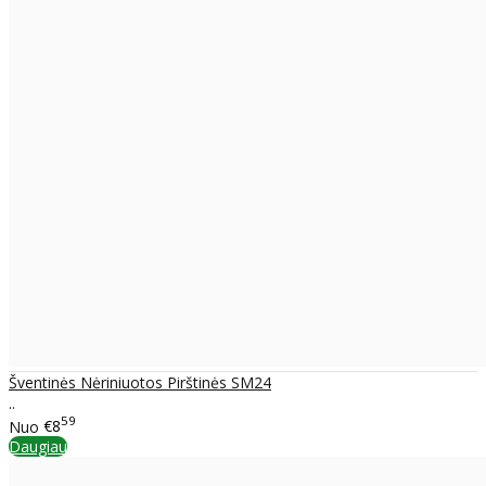
Šventinės Nėriniuotos Pirštinės SM24
..
59
Nuo
€8
Daugiau