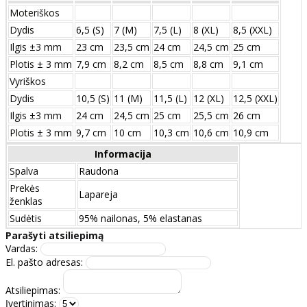
Moteriškos
Dydis
6,5 (S)
7 (M)
7,5 (L)
8 (XL)
8,5 (XXL)
Ilgis ±3 mm
23 cm
23,5 cm
24 cm
24,5 cm
25 cm
Plotis ± 3 mm
7,9 cm
8,2 cm
8,5 cm
8,8 cm
9,1 cm
Vyriškos
Dydis
10,5 (S)
11 (M)
11,5 (L)
12 (XL)
12,5 (XXL)
Ilgis ±3 mm
24 сm
24,5 сm
25 сm
25,5 сm
26 сm
Plotis ± 3 mm
9,7 сm
10 сm
10,3 сm
10,6 сm
10,9 сm
Informacija
Spalva
Raudona
Prekės
Lapareja
ženklas
Sudėtis
95% nailonas, 5% elastanas
Parašyti atsiliepimą
Vardas:
El. pašto adresas:
Atsiliepimas:
Įvertinimas: