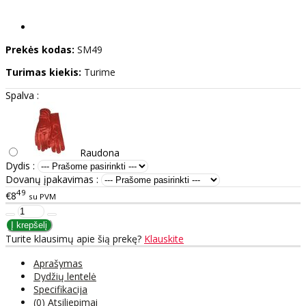
Prekės kodas:
SM49
Turimas kiekis:
Turime
Spalva :
Raudona
Dydis :
Dovanų įpakavimas :
49
€8
su PVM
Turite klausimų apie šią prekę?
Klauskite
Aprašymas
Dydžių lentelė
Specifikacija
(0) Atsiliepimai