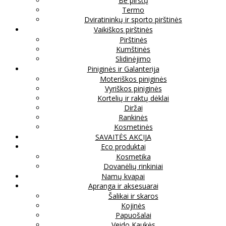
Be pirštų
Termo
Dviratininkų ir sporto pirštinės
Vaikiškos pirštinės
Pirštinės
Kumštinės
Slidinėjimo
Piniginės ir Galanterija
Moteriškos piniginės
Vyriškos piniginės
Kortelių ir raktų dėklai
Diržai
Rankinės
Kosmetinės
SAVAITĖS AKCIJA
Eco produktai
Kosmetika
Dovanėlių rinkiniai
Namų kvapai
Apranga ir aksesuarai
Šalikai ir skaros
Kojinės
Papuošalai
Veido Kaukės