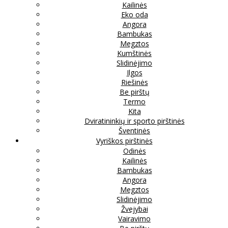
Kailinės
Eko oda
Angora
Bambukas
Megztos
Kumštinės
Slidinėjimo
Ilgos
Riešinės
Be pirštų
Termo
Kita
Dviratininkių ir sporto pirštinės
Šventinės
Vyriškos pirštinės
Odinės
Kailinės
Bambukas
Angora
Megztos
Slidinėjimo
Žvejybai
Vairavimo