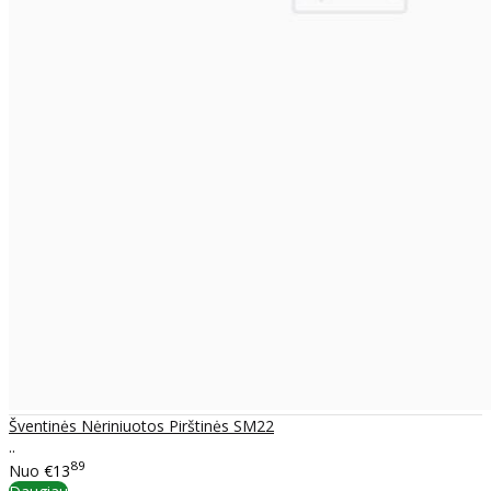
Šventinės Nėriniuotos Pirštinės SM22
..
89
Nuo
€13