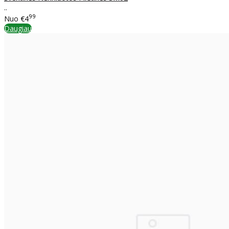
..
99
Nuo
€4
Daugiau