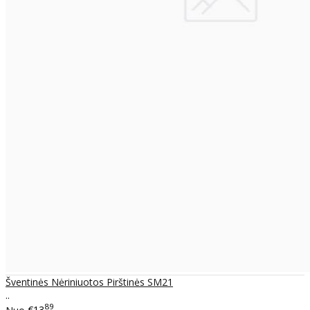
Šventinės Nėriniuotos Pirštinės SM21
..
89
Nuo
€13