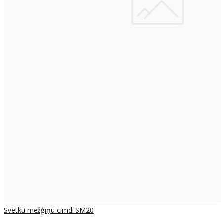
Svētku mežģīņu cimdi SM20
..