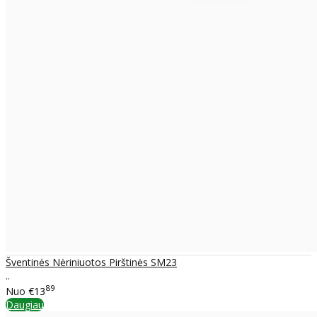
Šventinės Nėriniuotos Pirštinės SM23
..
89
Nuo
€13
Daugiau