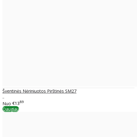
Šventinės Nėriniuotos Pirštinės SM27
..
89
Nuo
€13
Daugiau