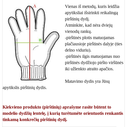
Vienas iš metodų, kuris leidžia
apytiksliai išsirinkti reikalingą
pirštinių dydį.
Atminkite, kad nėra dviejų
vienodų rankų.
-pirštinės plotis matuojamas
plačiausioje pirštinės dalyje (ties
delno viduriu).
-pirštinės ilgis matuojamas nuo
pirštinės dydžiojo piršto viršūnės
iki užlenkto atraito apačios.
Matavimo dydis yra Jūsų
apytikslis pirštinių dydis.
Kiekvieno produkto (pirštinių) aprašyme rasite būtent to
modelio dydžių lentelę, į kurią turėtumėte orientuotis renkantis
tinkamą konkrečių pirštinių dydį.