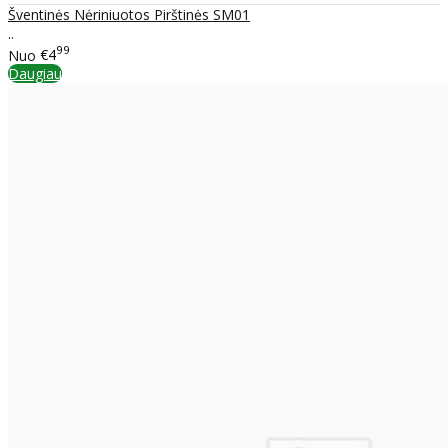
Šventinės Nėriniuotos Pirštinės SM01
..
99
Nuo
€4
Daugiau