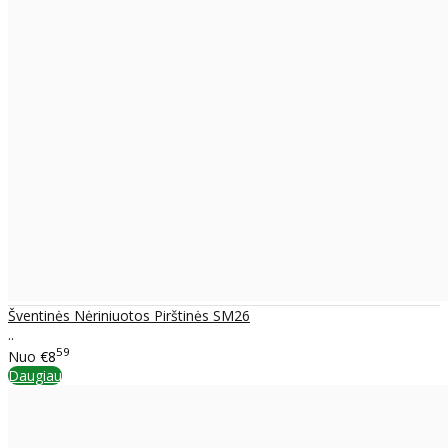
Šventinės Nėriniuotos Pirštinės SM26
..
59
Nuo
€8
Daugiau