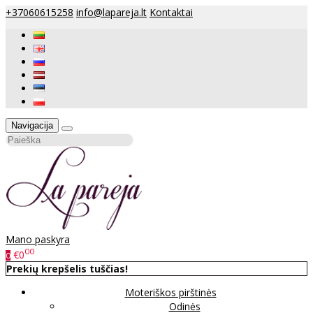
+37060615258
info@lapareja.lt
Kontaktai
Navigacija
Mano paskyra
00
€0
0
Prekių krepšelis tuščias!
Moteriškos pirštinės
Odinės