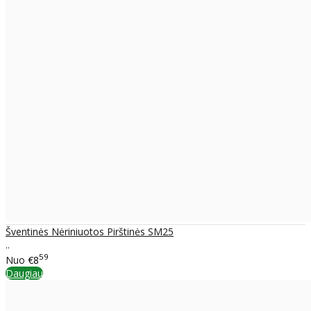
Šventinės Nėriniuotos Pirštinės SM25
..
59
Nuo
€8
Daugiau