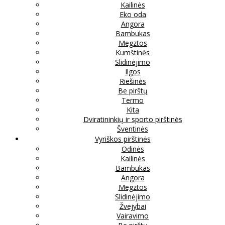
Kailinės
Eko oda
Angora
Bambukas
Megztos
Kumštinės
Slidinėjimo
Ilgos
Riešinės
Be pirštų
Termo
Kita
Dviratininkių ir sporto pirštinės
Šventinės
Vyriškos pirštinės
Odinės
Kailinės
Bambukas
Angora
Megztos
Slidinėjimo
Žvejybai
Vairavimo