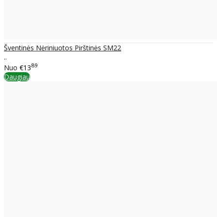
Šventinės Nėriniuotos Pirštinės SM22
..
89
Nuo
€13
Daugiau