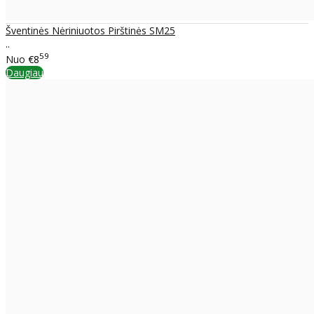
Šventinės Nėriniuotos Pirštinės SM25
..
59
Nuo
€8
Daugiau