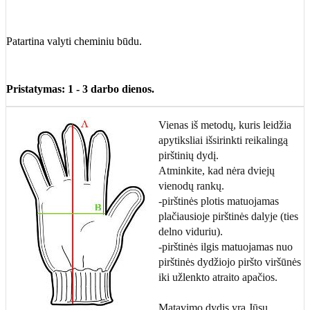
Patartina valyti cheminiu būdu.
Pristatymas: 1 - 3 darbo dienos.
Vienas iš metodų, kuris leidžia
apytiksliai išsirinkti reikalingą
pirštinių dydį.
Atminkite, kad nėra dviejų
vienodų rankų.
-pirštinės plotis matuojamas
plačiausioje pirštinės dalyje (ties
delno viduriu).
-pirštinės ilgis matuojamas nuo
pirštinės dydžiojo piršto viršūnės
iki užlenkto atraito apačios.
Matavimo dydis yra Jūsų