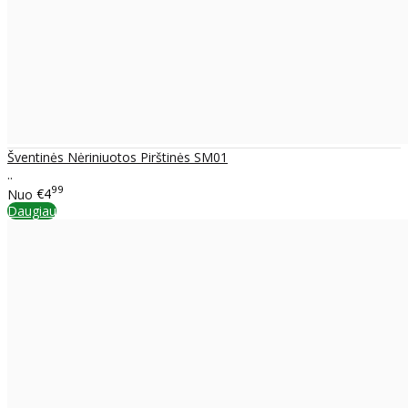
Šventinės Nėriniuotos Pirštinės SM01
..
99
Nuo
€4
Daugiau