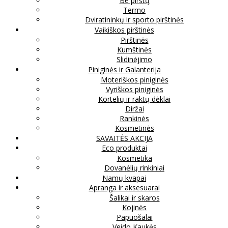
Be pirštų
Termo
Dviratininkų ir sporto pirštinės
Vaikiškos pirštinės
Pirštinės
Kumštinės
Slidinėjimo
Piniginės ir Galanterija
Moteriškos piniginės
Vyriškos piniginės
Kortelių ir raktų dėklai
Diržai
Rankinės
Kosmetinės
SAVAITĖS AKCIJA
Eco produktai
Kosmetika
Dovanėlių rinkiniai
Namų kvapai
Apranga ir aksesuarai
Šalikai ir skaros
Kojinės
Papuošalai
Veido Kaukės