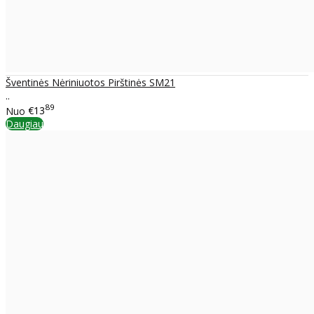
Šventinės Nėriniuotos Pirštinės SM21
..
89
Nuo
€13
Daugiau