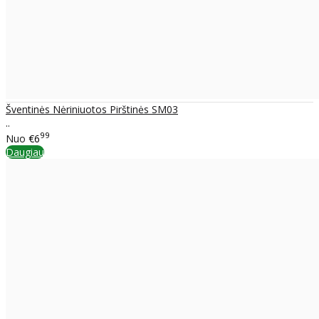
Šventinės Nėriniuotos Pirštinės SM03
..
99
Nuo
€6
Daugiau