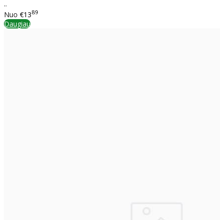
..
89
Nuo
€13
Daugiau