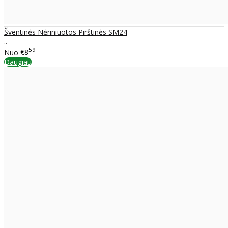
Šventinės Nėriniuotos Pirštinės SM24
..
59
Nuo
€8
Daugiau