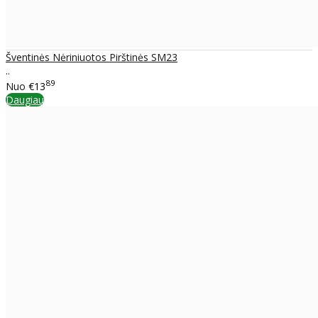
Šventinės Nėriniuotos Pirštinės SM23
..
89
Nuo
€13
Daugiau