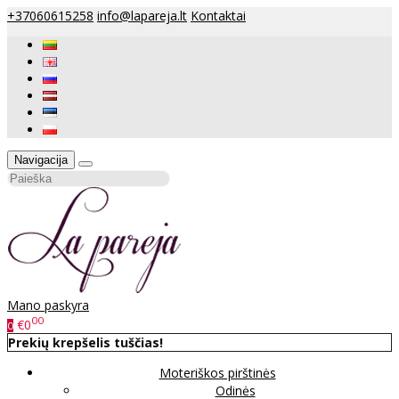
+37060615258
info@lapareja.lt
Kontaktai
Navigacija
Mano paskyra
00
€0
0
Prekių krepšelis tuščias!
Moteriškos pirštinės
Odinės