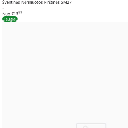
Šventinės Nėriniuotos Pirštinės SM27
..
89
Nuo
€13
Daugiau