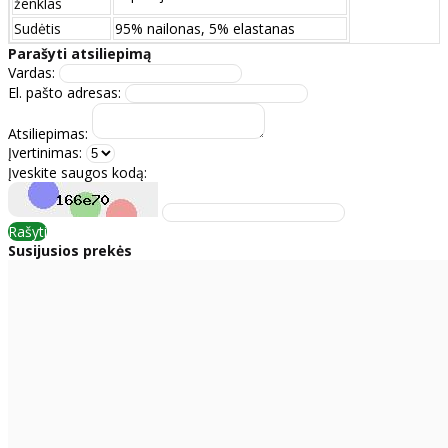
ženklas
Sudėtis
95% nailonas, 5% elastanas
Parašyti atsiliepimą
Vardas:
El. pašto adresas:
Atsiliepimas:
Įvertinimas:
Įveskite saugos kodą:
Rašyti
Susijusios prekės