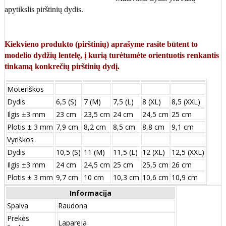
apytikslis pirštinių dydis.
Kiekvieno produkto (pirštinių) aprašyme rasite būtent to
modelio dydžių lentelę, į kurią turėtumėte orientuotis renkantis
tinkamą konkrečių pirštinių dydį.
Moteriškos
Dydis
6,5 (S)
7 (M)
7,5 (L)
8 (XL)
8,5 (XXL)
Ilgis ±3 mm
23 cm
23,5 cm
24 cm
24,5 cm
25 cm
Plotis ± 3 mm
7,9 cm
8,2 cm
8,5 cm
8,8 cm
9,1 cm
Vyriškos
Dydis
10,5 (S)
11 (M)
11,5 (L)
12 (XL)
12,5 (XXL)
Ilgis ±3 mm
24 сm
24,5 сm
25 сm
25,5 сm
26 сm
Plotis ± 3 mm
9,7 сm
10 сm
10,3 сm
10,6 сm
10,9 сm
Informacija
Spalva
Raudona
Prekės
Lapareja