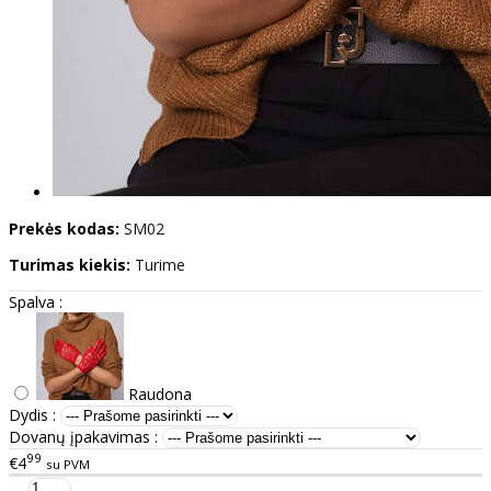
Prekės kodas:
SM02
Turimas kiekis:
Turime
Spalva :
Raudona
Dydis :
Dovanų įpakavimas :
99
€4
su PVM