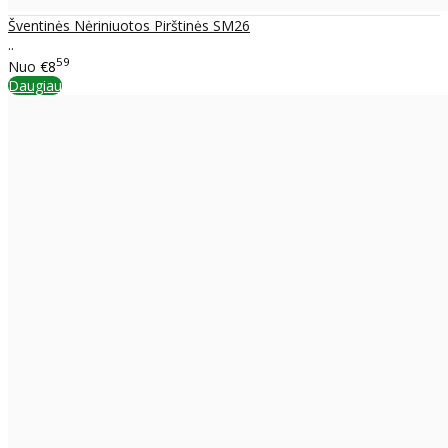
Šventinės Nėriniuotos Pirštinės SM26
..
59
Nuo
€8
Daugiau