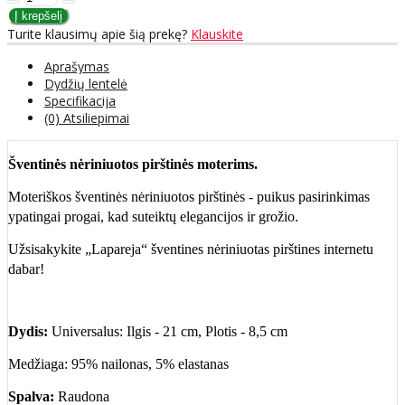
Turite klausimų apie šią prekę?
Klauskite
Aprašymas
Dydžių lentelė
Specifikacija
(0) Atsiliepimai
Šventinės nėriniuotos pirštinės moterims.
Moteriškos šventinės nėriniuotos pirštinės - puikus pasirinkimas
ypatingai progai, kad suteiktų elegancijos ir grožio.
Užsisakykite „Lapareja“ šventines nėriniuotas pirštines internetu
dabar!
Dydis:
Universalus: Ilgis - 21 cm, Plotis - 8,5 cm
Medžiaga: 95% nailonas, 5% elastanas
Spalva:
Raudona