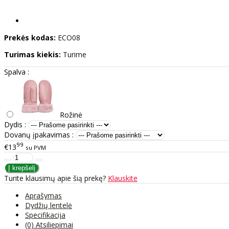
Prekės kodas:
ECO08
Turimas kiekis:
Turime
Spalva :
Rožinė
Dydis :
Dovanų įpakavimas :
99
€13
su PVM
Turite klausimų apie šią prekę?
Klauskite
Aprašymas
Dydžių lentelė
Specifikacija
(0) Atsiliepimai