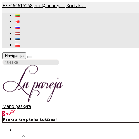
+37060615258
info@lapareja.lt
Kontaktai
Navigacija
Mano paskyra
00
€0
0
Prekių krepšelis tuščias!