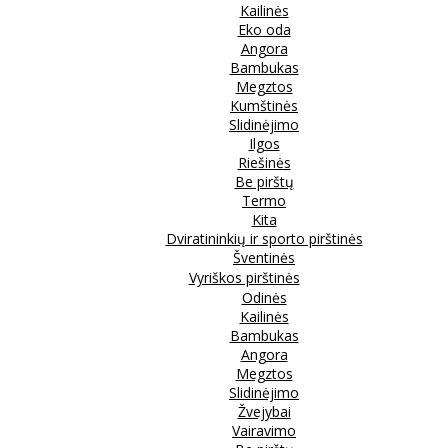
Kailinės
Eko oda
Angora
Bambukas
Megztos
Kumštinės
Slidinėjimo
Ilgos
Riešinės
Be pirštų
Termo
Kita
Dviratininkių ir sporto pirštinės
Šventinės
Vyriškos pirštinės
Odinės
Kailinės
Bambukas
Angora
Megztos
Slidinėjimo
Žvejybai
Vairavimo