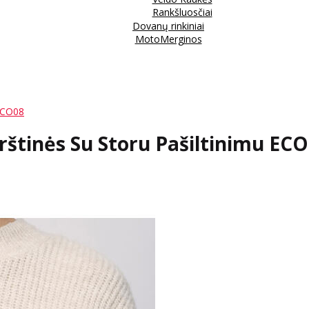
Rankšluosčiai
Dovanų rinkiniai
MotoMerginos
 ECO08
rštinės Su Storu Pašiltinimu EC