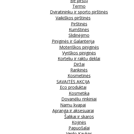
Be pirštų
Termo
Dviratininkų ir sporto pirštinės
Vaikiškos pirštinės
Pirštinės
Kumštinės
Slidinėjimo
Piniginės ir Galanterija
Moteriškos piniginės
Vyriškos piniginės
Kortelių ir raktų dėklai
Diržai
Rankinės
Kosmetinės
SAVAITĖS AKCIJA
Eco produktai
Kosmetika
Dovanėlių rinkiniai
Namų kvapai
Apranga ir aksesuarai
Šalikai ir skaros
Kojinės
Papuošalai
Veido Kaukės