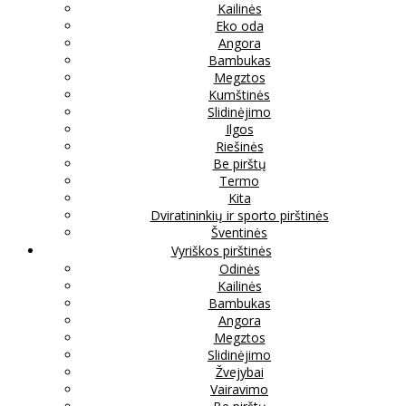
Kailinės
Eko oda
Angora
Bambukas
Megztos
Kumštinės
Slidinėjimo
Ilgos
Riešinės
Be pirštų
Termo
Kita
Dviratininkių ir sporto pirštinės
Šventinės
Vyriškos pirštinės
Odinės
Kailinės
Bambukas
Angora
Megztos
Slidinėjimo
Žvejybai
Vairavimo