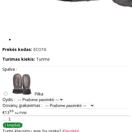
Prekės kodas:
ECO10
Turimas kiekis:
Turime
Spalva :
Pilka
Dydis :
Dovanų įpakavimas :
99
€13
su PVM
Turite klausimų apie šią prekę?
Klauskite