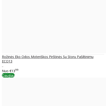
Rožinės Eko Odos Moteriškos Pirštinės Su Storu Pašiltinimu
ECO13
..
99
Nuo
€13
Daugiau