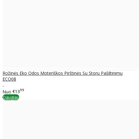
Rožinės Eko Odos Moteriškos Pirštinės Su Storu Pašiltinimu
ECO08
..
99
Nuo
€13
Daugiau