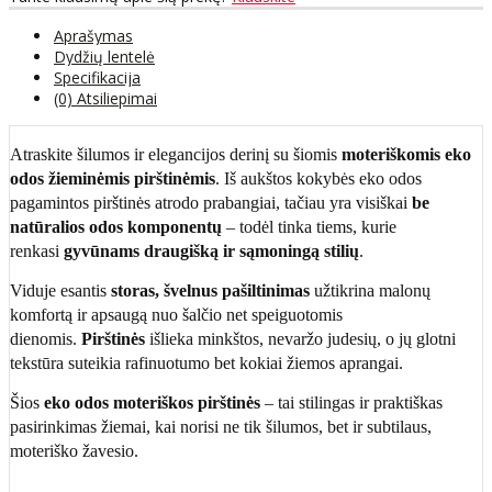
Aprašymas
Dydžių lentelė
Specifikacija
(0) Atsiliepimai
Atraskite šilumos ir elegancijos derinį su šiomis
moteriškomis eko
odos žieminėmis pirštinėmis
. Iš aukštos kokybės eko odos
pagamintos pirštinės atrodo prabangiai, tačiau yra visiškai
be
natūralios odos komponentų
– todėl tinka tiems, kurie
renkasi
gyvūnams draugišką ir sąmoningą stilių
.
Viduje esantis
storas, švelnus pašiltinimas
užtikrina malonų
komfortą ir apsaugą nuo šalčio net speiguotomis
dienomis.
Pirštinės
išlieka minkštos, nevaržo judesių, o jų glotni
tekstūra suteikia rafinuotumo bet kokiai žiemos aprangai.
Šios
eko odos moteriškos pirštinės
– tai stilingas ir praktiškas
pasirinkimas žiemai, kai norisi ne tik šilumos, bet ir subtilaus,
moteriško žavesio.