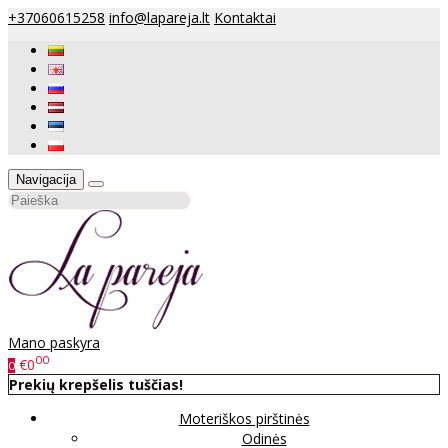
+37060615258
info@lapareja.lt
Kontaktai
Navigacija
Mano paskyra
00
€0
0
Prekių krepšelis tuščias!
Moteriškos pirštinės
Odinės