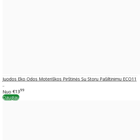
Juodos Eko Odos Moteriškos Pirštinės Su Storu Pašiltinimu ECO11
..
99
Nuo
€13
Daugiau