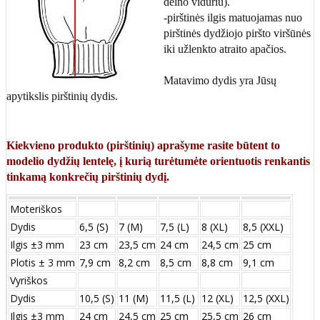
delno viduriu).
-pirštinės ilgis matuojamas nuo
pirštinės dydžiojo piršto viršūnės
iki užlenkto atraito apačios.
Matavimo dydis yra Jūsų
apytikslis pirštinių dydis.
Kiekvieno produkto (pirštinių) aprašyme rasite būtent to
modelio dydžių lentelę, į kurią turėtumėte orientuotis renkantis
tinkamą konkrečių pirštinių dydį.
Moteriškos
Dydis
6,5 (S)
7 (M)
7,5 (L)
8 (XL)
8,5 (XXL)
Ilgis ±3 mm
23 cm
23,5 cm
24 cm
24,5 cm
25 cm
Plotis ± 3 mm
7,9 cm
8,2 cm
8,5 cm
8,8 cm
9,1 cm
Vyriškos
Dydis
10,5 (S)
11 (M)
11,5 (L)
12 (XL)
12,5 (XXL)
Ilgis ±3 mm
24 сm
24,5 сm
25 сm
25,5 сm
26 сm