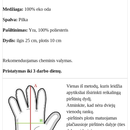
Medžiaga:
100% eko oda
Spalva:
Pilka
Pašiltinimas:
Yra, 100% poliesteris
Dydis:
ilgis 25 cm, plotis 10 cm
Rekomenduojamas cheminis valymas.
Pristatymas iki 3 darbo dienų.
Vienas iš metodų, kuris leidžia
apytiksliai išsirinkti reikalingą
pirštinių dydį.
Atminkite, kad nėra dviejų
vienodų rankų.
-pirštinės plotis matuojamas
plačiausioje pirštinės dalyje (ties