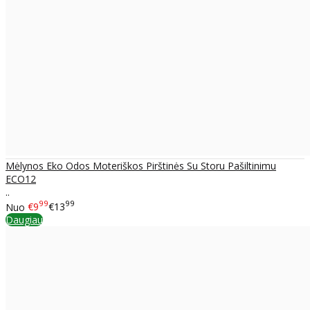
Mėlynos Eko Odos Moteriškos Pirštinės Su Storu Pašiltinimu
ECO12
..
99
99
Nuo
€9
€13
Daugiau