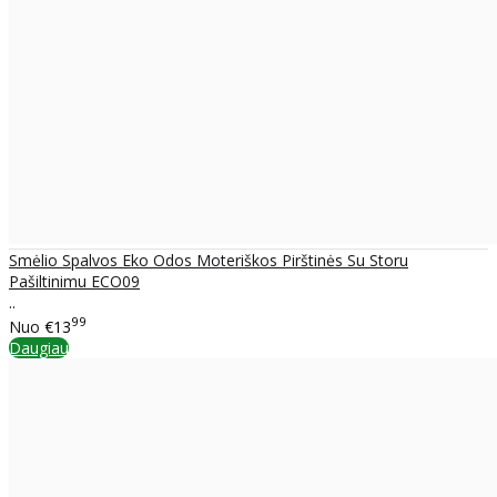
Smėlio Spalvos Eko Odos Moteriškos Pirštinės Su Storu
Pašiltinimu ECO09
..
99
Nuo
€13
Daugiau