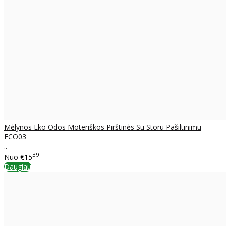
Mėlynos Eko Odos Moteriškos Pirštinės Su Storu Pašiltinimu
ECO03
..
39
Nuo
€15
Daugiau