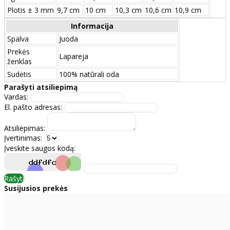
Plotis ± 3 mm
9,7 сm
10 сm
10,3 сm
10,6 сm
10,9 сm
Informacija
Spalva
Juoda
Prekės
Lapareja
ženklas
Sudėtis
100% natūrali oda
Parašyti atsiliepimą
Vardas:
El. pašto adresas:
Atsiliepimas:
Įvertinimas:
Įveskite saugos kodą:
Rašyti
Susijusios prekės