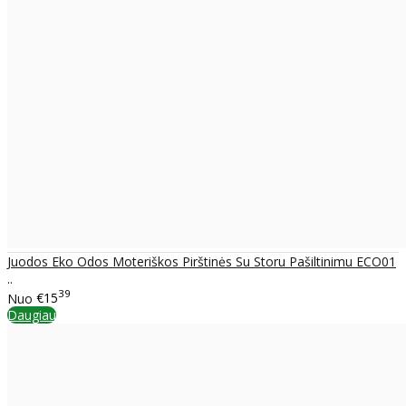
Juodos Eko Odos Moteriškos Pirštinės Su Storu Pašiltinimu ECO01
..
39
Nuo
€15
Daugiau