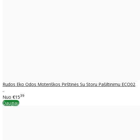
Rudos Eko Odos Moteriškos Pirštinės Su Storu Pašiltinimu ECO02
..
39
Nuo
€15
Daugiau