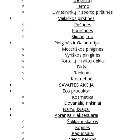
Be pirštų
Termo
Dviratininkų ir sporto pirštinės
Vaikiškos pirštinės
Pirštinės
Kumštinės
Slidinėjimo
Piniginės ir Galanterija
Moteriškos piniginės
Vyriškos piniginės
Kortelių ir raktų dėklai
Diržai
Rankinės
Kosmetinės
SAVAITĖS AKCIJA
Eco produktai
Kosmetika
Dovanėlių rinkiniai
Namų kvapai
Apranga ir aksesuarai
Šalikai ir skaros
Kojinės
Papuošalai
Veido Kaukės