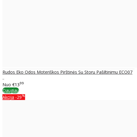
Rudos Eko Odos Moteriškos Pirštinės Su Storu Pašiltinimu ECO07
..
99
Nuo
€13
Daugiau
%
Akcija
-29