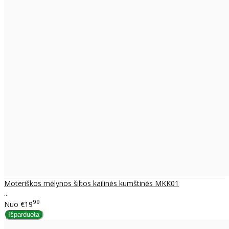
Moteriškos mėlynos šiltos kailinės kumštinės MKK01
..
99
Nuo
€19