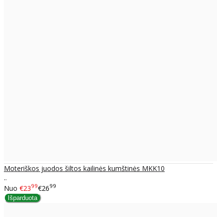
Moteriškos juodos šiltos kailinės kumštinės MKK10
..
99
99
Nuo
€23
€26