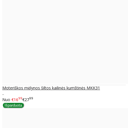
Moteriškos mėlynos šiltos kailinės kumštinės MKK31
..
99
99
Nuo
€16
€27