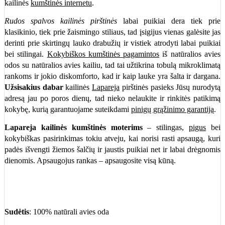
kailinės
kumštinės internetu
.
Rudos spalvos kailinės pirštinės
labai puikiai dera tiek prie
klasikinio, tiek prie žaismingo stiliaus, tad įsigijus vienas galėsite jas
derinti prie skirtingų lauko drabužių ir vistiek atrodyti labai puikiai
bei stilingai.
Kokybiškos kumštinės pagamintos
iš natūralios avies
odos su natūralios avies kailiu, tad tai užtikrina tobulą mikroklimatą
rankoms ir jokio diskomforto, kad ir kaip lauke yra šalta ir dargana.
Užsisakius dabar
kailinės
Lapareja
pirštinės pasieks Jūsų nurodytą
adresą jau po poros dienų, tad nieko nelaukite ir rinkitės patikimą
kokybę, kurią garantuojame suteikdami
pinigų grąžinimo garantiją
.
Lapareja kailinės kumštinės moterims
– stilingas,
pigus
bei
kokybiškas pasirinkimas tokiu atveju, kai norisi rasti apsaugą, kuri
padės išvengti žiemos šalčių ir jaustis puikiai net ir labai drėgnomis
dienomis. Apsaugojus rankas – apsaugosite visą kūną.
Sudėtis
: 100% natūrali avies oda