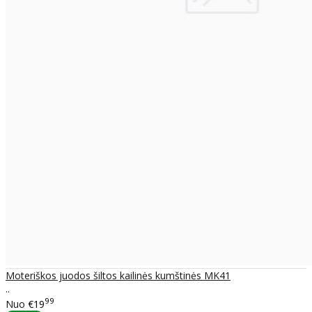
Moteriškos juodos šiltos kailinės kumštinės MK41
..
99
Nuo
€19