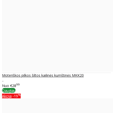
Moteriškos pilkos šiltos kailinės kumštinės MKK20
..
99
Nuo
€28
Daugiau
%
Akcija
-19