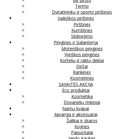
Be pirštų
Termo
Dviratininkų ir sporto pirštinės
Vaikiškos pirštinės
Pirštinės
Kumštinės
Slidinėjimo
Piniginės ir Galanterija
Moteriškos piniginės
Vyriškos piniginės
Kortelių ir raktų dėklai
Diržai
Rankinės
Kosmetinės
SAVAITĖS AKCIJA
Eco produktai
Kosmetika
Dovanėlių rinkiniai
Namų kvapai
Apranga ir aksesuarai
Šalikai ir skaros
Kojinės
Papuošalai
Veido Kaukės