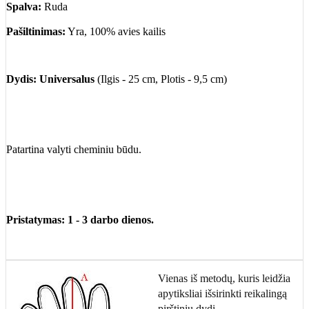
Spalva:
Ruda
Pašiltinimas:
Yra, 100% avies kailis
Dydis:
Universalus
(Ilgis - 25 cm, Plotis - 9,5 cm)
Patartina valyti cheminiu būdu.
Pristatymas: 1 - 3 darbo dienos.
Vienas iš metodų, kuris leidžia
apytiksliai išsirinkti reikalingą
pirštinių dydį.