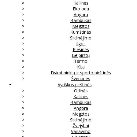
Kailinės
Eko oda
Angora
Bambukas
Megztos
Kumštinės
Slidinėjimo
Ilgos
Riešinės
Be pirštų
Termo
Kita
Dviratininkių ir sporto pirštinės
Šventinės
Vyriškos pirštinės
Odinės
Kailinės
Bambukas
Angora
Megztos
Slidinėjimo
Žvejybai
Vairavimo