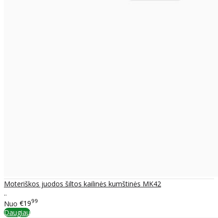
Moteriškos juodos šiltos kailinės kumštinės MK42
..
99
Nuo
€19
Daugiau