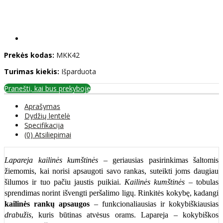
Prekės kodas:
MKK42
Turimas kiekis:
Išparduota
Pranešti, kai bus prekyboje
Aprašymas
Dydžių lentelė
Specifikacija
(0) Atsiliepimai
Lapareja kailinės kumštinės
– geriausias pasirinkimas šaltomis
žiemomis, kai norisi apsaugoti savo rankas, suteikti joms daugiau
šilumos ir tuo pačiu jaustis puikiai.
Kailinės kumštinės
– tobulas
sprendimas norint išvengti peršalimo ligų. Rinkitės kokybę, kadangi
kailinės rankų apsaugos
– funkcionaliausias ir kokybiškiausias
drabužis
, kuris būtinas atvėsus orams. Lapareja – kokybiškos