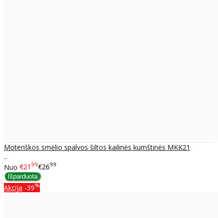
Moteriškos smėlio spalvos šiltos kailinės kumštinės MKK21
..
99
99
Nuo
€21
€26
%
Akcija
-39