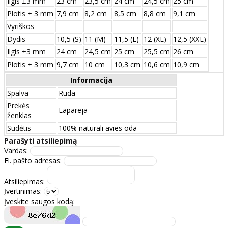
Ilgis ±3 mm
23 cm
23,5 cm
24 cm
24,5 cm
25 cm
Plotis ± 3 mm
7,9 cm
8,2 cm
8,5 cm
8,8 cm
9,1 cm
Vyriškos
Dydis
10,5 (S)
11 (M)
11,5 (L)
12 (XL)
12,5 (XXL)
Ilgis ±3 mm
24 сm
24,5 сm
25 сm
25,5 сm
26 сm
Plotis ± 3 mm
9,7 сm
10 сm
10,3 сm
10,6 сm
10,9 сm
Informacija
Spalva
Ruda
Prekės
Lapareja
ženklas
Sudėtis
100% natūrali avies oda
Parašyti atsiliepimą
Vardas:
El. pašto adresas:
Atsiliepimas:
Įvertinimas:
Įveskite saugos kodą: