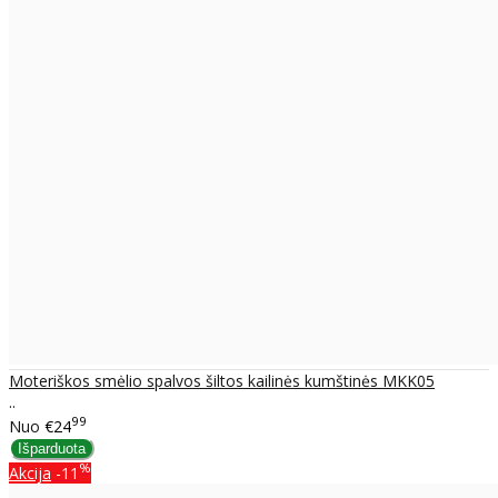
Moteriškos smėlio spalvos šiltos kailinės kumštinės MKK05
..
99
Nuo
€24
%
Akcija
-11