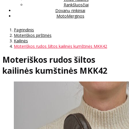
Rankšluosčiai
Dovanų rinkiniai
MotoMerginos
Pagrindinis
Moteriškos pirštinės
Kailinės
Moteriškos rudos šiltos kailinės kumštinės MKK42
Moteriškos rudos šiltos
kailinės kumštinės MKK42