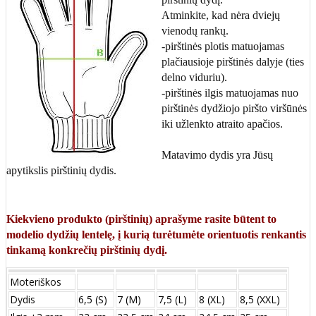
Atminkite, kad nėra dviejų
vienodų rankų.
-pirštinės plotis matuojamas
plačiausioje pirštinės dalyje (ties
delno viduriu).
-pirštinės ilgis matuojamas nuo
pirštinės dydžiojo piršto viršūnės
iki užlenkto atraito apačios.
Matavimo dydis yra Jūsų
apytikslis pirštinių dydis.
Kiekvieno produkto (pirštinių) aprašyme rasite būtent to
modelio dydžių lentelę, į kurią turėtumėte orientuotis renkantis
tinkamą konkrečių pirštinių dydį.
Moteriškos
Dydis
6,5 (S)
7 (M)
7,5 (L)
8 (XL)
8,5 (XXL)