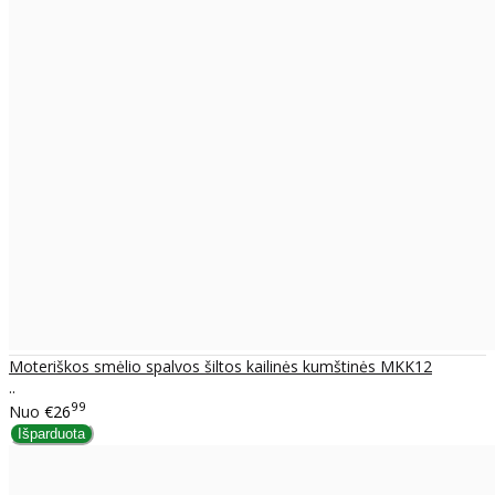
Moteriškos smėlio spalvos šiltos kailinės kumštinės MKK12
..
99
Nuo
€26