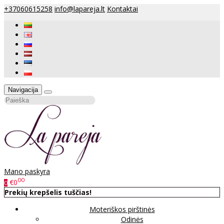
+37060615258
info@lapareja.lt
Kontaktai
Navigacija
Mano paskyra
00
€0
0
Prekių krepšelis tuščias!
Moteriškos pirštinės
Odinės