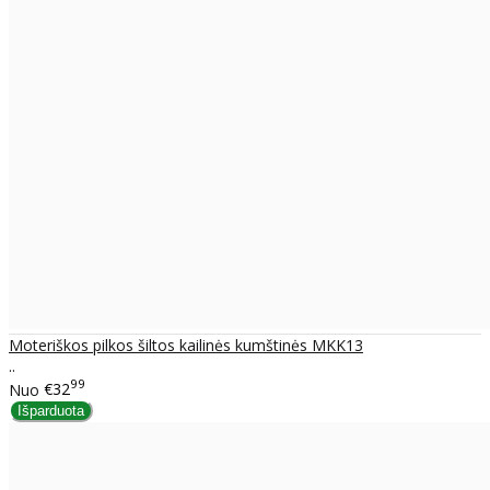
Moteriškos pilkos šiltos kailinės kumštinės MKK13
..
99
Nuo
€32