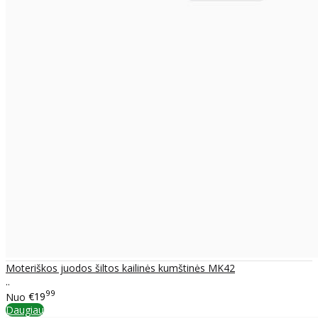
Moteriškos juodos šiltos kailinės kumštinės MK42
..
99
Nuo
€19
Daugiau