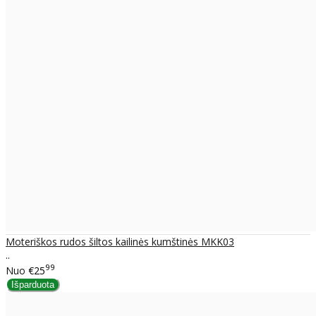
Moteriškos rudos šiltos kailinės kumštinės MKK03
..
99
Nuo
€25