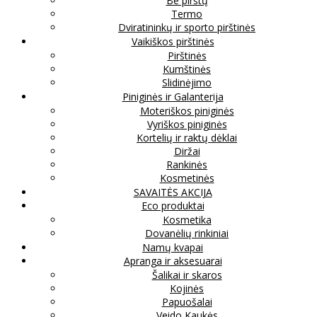
Be pirštų
Termo
Dviratininkų ir sporto pirštinės
Vaikiškos pirštinės
Pirštinės
Kumštinės
Slidinėjimo
Piniginės ir Galanterija
Moteriškos piniginės
Vyriškos piniginės
Kortelių ir raktų dėklai
Diržai
Rankinės
Kosmetinės
SAVAITĖS AKCIJA
Eco produktai
Kosmetika
Dovanėlių rinkiniai
Namų kvapai
Apranga ir aksesuarai
Šalikai ir skaros
Kojinės
Papuošalai
Veido Kaukės