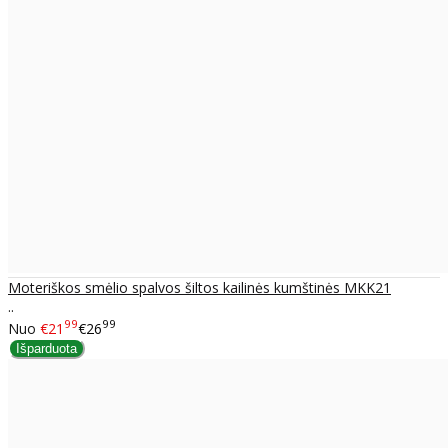
Moteriškos smėlio spalvos šiltos kailinės kumštinės MKK21
..
99
99
Nuo
€21
€26