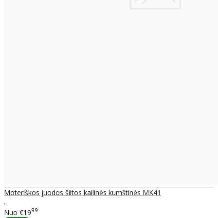
Moteriškos juodos šiltos kailinės kumštinės MK41
..
99
Nuo
€19