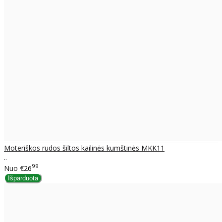
Moteriškos rudos šiltos kailinės kumštinės MKK11
..
99
Nuo
€26