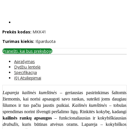
Prekės kodas:
MKK41
Turimas kiekis:
Išparduota
Pranešti, kai bus prekyboje
Aprašymas
Dydžių lentelė
Specifikacija
(0) Atsiliepimai
Lapareja kailinės kumštinės
– geriausias pasirinkimas šaltomis
žiemomis, kai norisi apsaugoti savo rankas, suteikti joms daugiau
šilumos ir tuo pačiu jaustis puikiai.
Kailinės kumštinės
– tobulas
sprendimas norint išvengti peršalimo ligų. Rinkitės kokybę, kadangi
kailinės rankų apsaugos
– funkcionaliausias ir kokybiškiausias
drabužis
, kuris būtinas atvėsus orams. Lapareja – kokybiškos