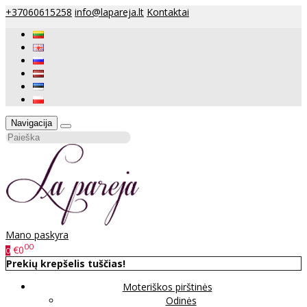
+37060615258
info@lapareja.lt
Kontaktai
Navigacija
Mano paskyra
00
€0
0
Prekių krepšelis tuščias!
Moteriškos pirštinės
Odinės