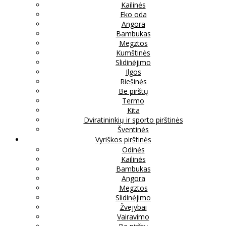
Kailinės
Eko oda
Angora
Bambukas
Megztos
Kumštinės
Slidinėjimo
Ilgos
Riešinės
Be pirštų
Termo
Kita
Dviratininkių ir sporto pirštinės
Šventinės
Vyriškos pirštinės
Odinės
Kailinės
Bambukas
Angora
Megztos
Slidinėjimo
Žvejybai
Vairavimo