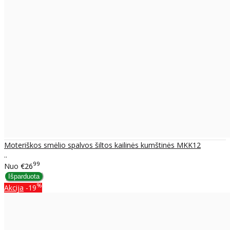
Moteriškos smėlio spalvos šiltos kailinės kumštinės MKK12
..
99
Nuo
€26
%
Akcija
-19