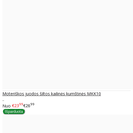
Moteriškos juodos šiltos kailinės kumštinės MKK10
..
99
99
Nuo
€23
€26