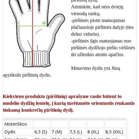
Atminkite, kad nėra dviejų
vienodų rankų.
-pirštinės plotis matuojamas
plačiausioje pirštinės dalyje (ties
delno viduriu).
-pirštinės ilgis matuojamas nuo
pirštinės dydžiojo piršto viršūnės
iki užlenkto atraito apačios.
Matavimo dydis yra Jūsų
apytikslis pirštinių dydis.
Kiekvieno produkto (pirštinių) aprašyme rasite būtent to
modelio dydžių lentelę, į kurią turėtumėte orientuotis renkantis
tinkamą konkrečių pirštinių dydį.
Moteriškos
Dydis
6,5 (S)
7 (M)
7,5 (L)
8 (XL)
8,5 (XXL)