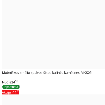
Moteriškos smėlio spalvos šiltos kailinės kumštinės MKK05
..
99
Nuo
€24
%
Akcija
-11