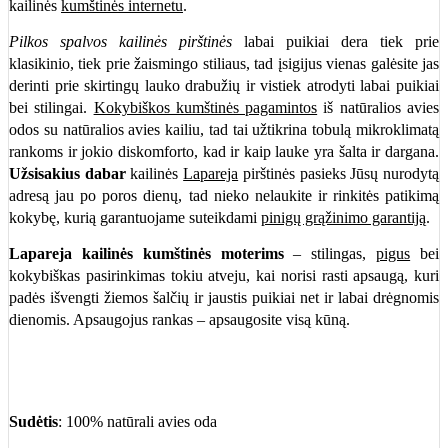
kailinės
kumštinės internetu
.
Pilkos spalvos kailinės pirštinės
labai puikiai dera tiek prie
klasikinio, tiek prie žaismingo stiliaus, tad įsigijus vienas galėsite jas
derinti prie skirtingų lauko drabužių ir vistiek atrodyti labai puikiai
bei stilingai.
Kokybiškos kumštinės pagamintos
iš natūralios avies
odos su natūralios avies kailiu, tad tai užtikrina tobulą mikroklimatą
rankoms ir jokio diskomforto, kad ir kaip lauke yra šalta ir dargana.
Užsisakius dabar
kailinės
Lapareja
pirštinės pasieks Jūsų nurodytą
adresą jau po poros dienų, tad nieko nelaukite ir rinkitės patikimą
kokybę, kurią garantuojame suteikdami
pinigų grąžinimo garantiją
.
Lapareja kailinės kumštinės moterims
– stilingas,
pigus
bei
kokybiškas pasirinkimas tokiu atveju, kai norisi rasti apsaugą, kuri
padės išvengti žiemos šalčių ir jaustis puikiai net ir labai drėgnomis
dienomis. Apsaugojus rankas – apsaugosite visą kūną.
Sudėtis
: 100% natūrali avies oda