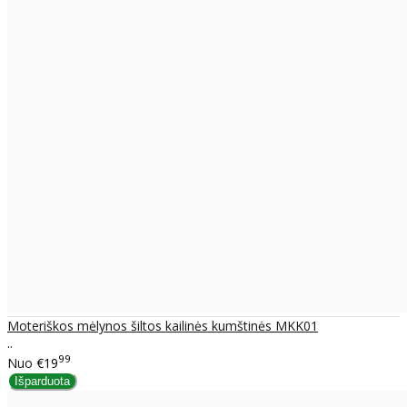
Moteriškos mėlynos šiltos kailinės kumštinės MKK01
..
99
Nuo
€19