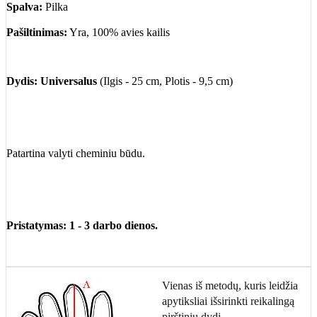
Spalva:
Pilka
Pašiltinimas:
Yra, 100% avies kailis
Dydis:
Universalus
(Ilgis - 25 cm, Plotis - 9,5 cm)
Patartina valyti cheminiu būdu.
Pristatymas: 1 - 3 darbo dienos.
Vienas iš metodų, kuris leidžia
apytiksliai išsirinkti reikalingą
pirštinių dydį.