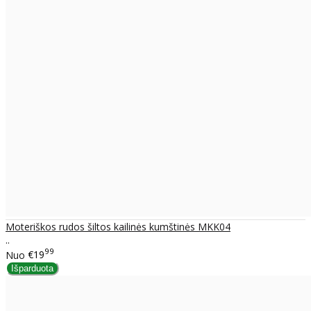
Moteriškos rudos šiltos kailinės kumštinės MKK04
..
99
Nuo
€19