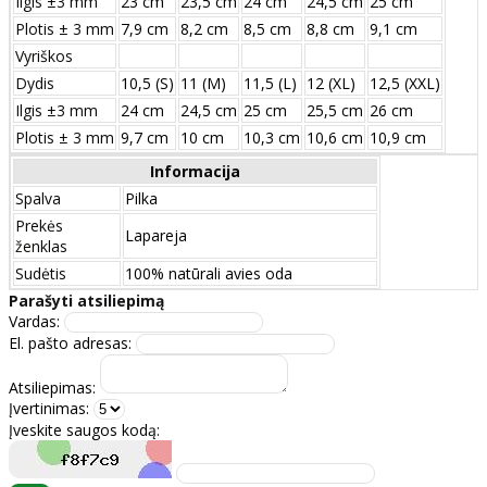
Ilgis ±3 mm
23 cm
23,5 cm
24 cm
24,5 cm
25 cm
Plotis ± 3 mm
7,9 cm
8,2 cm
8,5 cm
8,8 cm
9,1 cm
Vyriškos
Dydis
10,5 (S)
11 (M)
11,5 (L)
12 (XL)
12,5 (XXL)
Ilgis ±3 mm
24 сm
24,5 сm
25 сm
25,5 сm
26 сm
Plotis ± 3 mm
9,7 сm
10 сm
10,3 сm
10,6 сm
10,9 сm
Informacija
Spalva
Pilka
Prekės
Lapareja
ženklas
Sudėtis
100% natūrali avies oda
Parašyti atsiliepimą
Vardas:
El. pašto adresas:
Atsiliepimas:
Įvertinimas:
Įveskite saugos kodą: