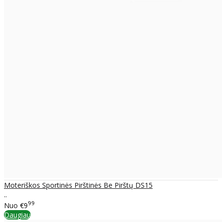
Moteriškos Sportinės Pirštinės Be Pirštų DS15
..
99
Nuo
€9
Daugiau