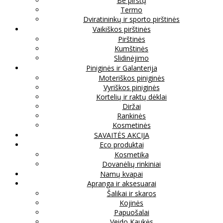
Be pirštų
Termo
Dviratininkų ir sporto pirštinės
Vaikiškos pirštinės
Pirštinės
Kumštinės
Slidinėjimo
Piniginės ir Galanterija
Moteriškos piniginės
Vyriškos piniginės
Kortelių ir raktų dėklai
Diržai
Rankinės
Kosmetinės
SAVAITĖS AKCIJA
Eco produktai
Kosmetika
Dovanėlių rinkiniai
Namų kvapai
Apranga ir aksesuarai
Šalikai ir skaros
Kojinės
Papuošalai
Veido Kaukės