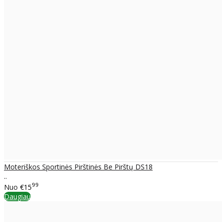
Moteriškos Sportinės Pirštinės Be Pirštų DS18
..
99
Nuo
€15
Daugiau