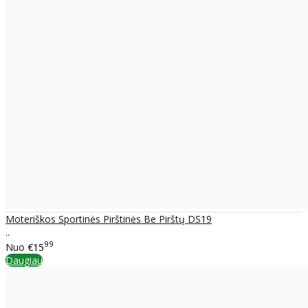
Moteriškos Sportinės Pirštinės Be Pirštų DS19
..
99
Nuo
€15
Daugiau