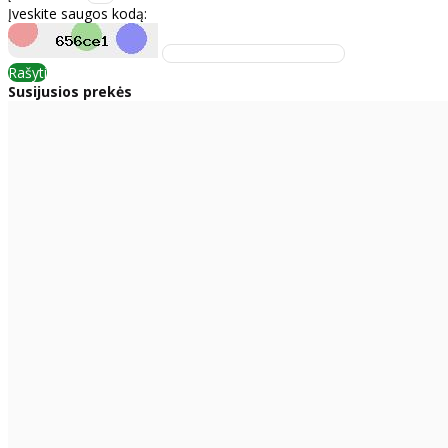
Įveskite saugos kodą:
Rašyti
Susijusios prekės