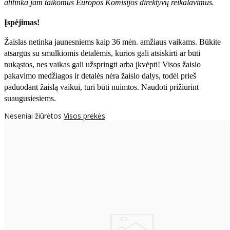
atitinka jam taikomus Europos Komisijos direktyvų reikalavimus.
Įspėjimas!
Žaislas netinka jaunesniems kaip 36 mėn. amžiaus vaikams. Būkite
atsargūs su smulkiomis detalėmis, kurios gali atsiskirti ar būti
nukąstos, nes vaikas gali užspringti arba įkvėpti! Visos žaislо
pakavimo medžiagos ir detalės nėra žaislo dalys, todėl prieš
paduodant žaislą vaikui, turi būti nuimtos. Naudoti prižiūrint
suaugusiesiems.
Neseniai žiūrėtos
Visos prekės