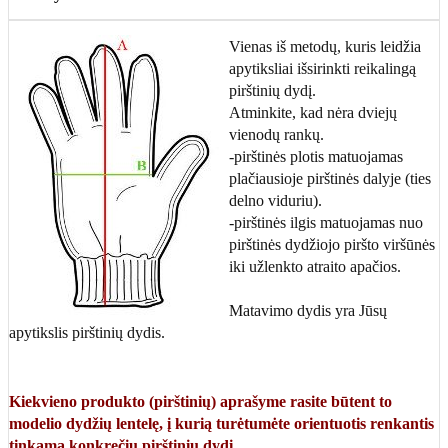
Vienas iš metodų, kuris leidžia
apytiksliai išsirinkti reikalingą
pirštinių dydį.
Atminkite, kad nėra dviejų
vienodų rankų.
-pirštinės plotis matuojamas
plačiausioje pirštinės dalyje (ties
delno viduriu).
-pirštinės ilgis matuojamas nuo
pirštinės dydžiojo piršto viršūnės
iki užlenkto atraito apačios.
Matavimo dydis yra Jūsų
apytikslis pirštinių dydis.
Kiekvieno produkto (pirštinių) aprašyme rasite būtent to
modelio dydžių lentelę, į kurią turėtumėte orientuotis renkantis
tinkamą konkrečių pirštinių dydį.