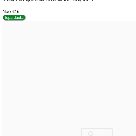
..
99
Nuo
€16