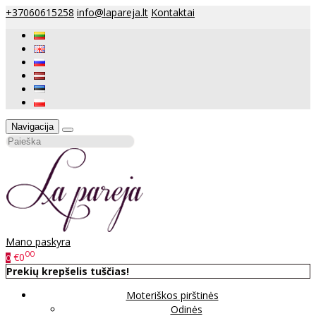
+37060615258
info@lapareja.lt
Kontaktai
Navigacija
Mano paskyra
00
€0
0
Prekių krepšelis tuščias!
Moteriškos pirštinės
Odinės