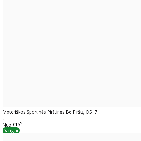
Moteriškos Sportinės Pirštinės Be Pirštų DS17
..
99
Nuo
€15
Daugiau