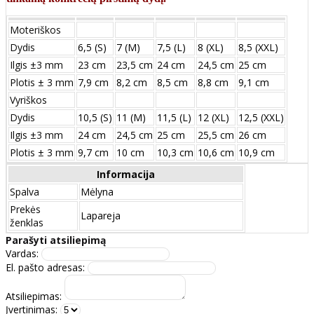
Moteriškos
Dydis
6,5 (S)
7 (M)
7,5 (L)
8 (XL)
8,5 (XXL)
Ilgis ±3 mm
23 cm
23,5 cm
24 cm
24,5 cm
25 cm
Plotis ± 3 mm
7,9 cm
8,2 cm
8,5 cm
8,8 cm
9,1 cm
Vyriškos
Dydis
10,5 (S)
11 (M)
11,5 (L)
12 (XL)
12,5 (XXL)
Ilgis ±3 mm
24 сm
24,5 сm
25 сm
25,5 сm
26 сm
Plotis ± 3 mm
9,7 сm
10 сm
10,3 сm
10,6 сm
10,9 сm
Informacija
Spalva
Mėlyna
Prekės
Lapareja
ženklas
Parašyti atsiliepimą
Vardas:
El. pašto adresas:
Atsiliepimas:
Įvertinimas: