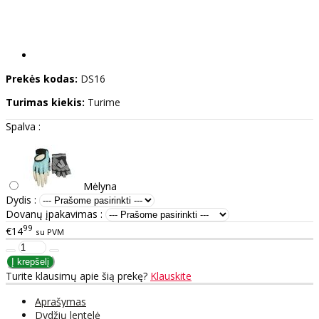
Prekės kodas:
DS16
Turimas kiekis:
Turime
Spalva :
Mėlyna
Dydis :
Dovanų įpakavimas :
99
€14
su PVM
Turite klausimų apie šią prekę?
Klauskite
Aprašymas
Dydžių lentelė