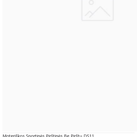
Moteriškos Sportinės Pirštinės Be Pirštų DS11