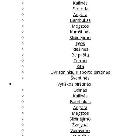
Kailinės
Eko oda
Angora
Bambukas
Megztos
Kumštinės
Slidinėjimo
Ilgos
Riešinės
Be pirštų
Termo
Kita
Dviratininkių ir sporto pirštinės
Šventinės
Vyriškos pirštinės
Odinės
Kailinės
Bambukas
Angora
Megztos
Slidinėjimo
Žvejybai
Vairavimo