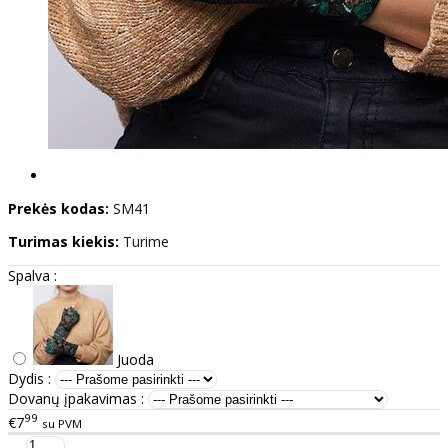
Prekės kodas:
SM41
Turimas kiekis:
Turime
Spalva :
Juoda
Dydis :
Dovanų įpakavimas :
99
€7
su PVM