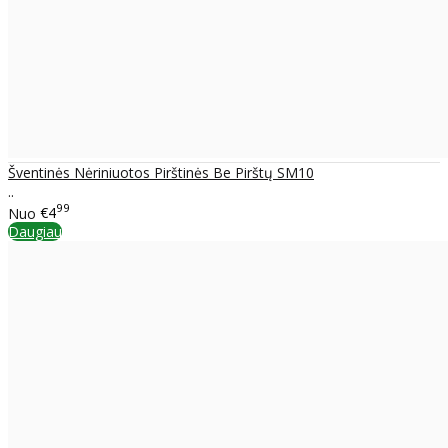
Šventinės Nėriniuotos Pirštinės Be Pirštų SM10
..
99
Nuo
€4
Daugiau