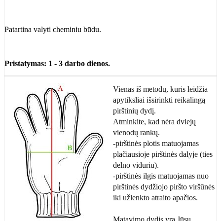
Patartina valyti cheminiu būdu.
Pristatymas: 1 - 3 darbo dienos.
Vienas iš metodų, kuris leidžia
apytiksliai išsirinkti reikalingą
pirštinių dydį.
Atminkite, kad nėra dviejų
vienodų rankų.
-pirštinės plotis matuojamas
plačiausioje pirštinės dalyje (ties
delno viduriu).
-pirštinės ilgis matuojamas nuo
pirštinės dydžiojo piršto viršūnės
iki užlenkto atraito apačios.
Matavimo dydis yra Jūsų