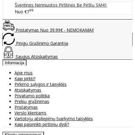
Šventinės Nėriniuotos Pirštinės Be Pirštų SM41
99
Nuo
€7
Pristatymas Nuo 39.99€ - NEMOKAMAI!
Pinigų Grąžinimo Garantija
Saugus Atsiskaitymas
Informacija
Apie mus
Kaip pirkti?
Pirkimo sąlygos ir taisyklės
Atsiskaitymas
Privatumo politika
Prekių grąžinimas
Pristatymas
Verslo klientams
Vartotojų atsiliepimų tvarkymo taisyklės
Kaip pasirinkti pirštinių dydį?
Klientų aptarnavimas