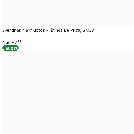
Šventinės Nėriniuotos Pirštinės Be Pirštų SM38
..
99
Nuo
€7
Daugiau