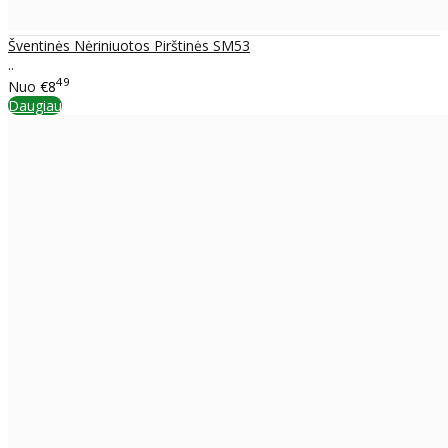
Šventinės Nėriniuotos Pirštinės SM53
..
49
Nuo
€8
Daugiau