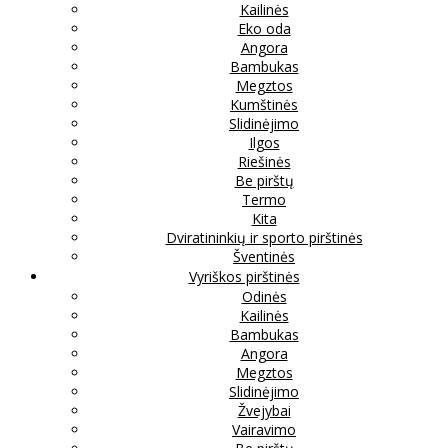
Kailinės
Eko oda
Angora
Bambukas
Megztos
Kumštinės
Slidinėjimo
Ilgos
Riešinės
Be pirštų
Termo
Kita
Dviratininkių ir sporto pirštinės
Šventinės
Vyriškos pirštinės
Odinės
Kailinės
Bambukas
Angora
Megztos
Slidinėjimo
Žvejybai
Vairavimo