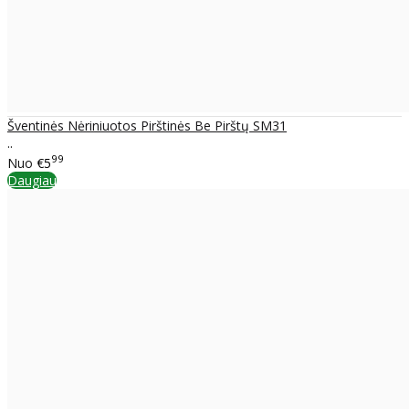
Šventinės Nėriniuotos Pirštinės Be Pirštų SM31
..
99
Nuo
€5
Daugiau