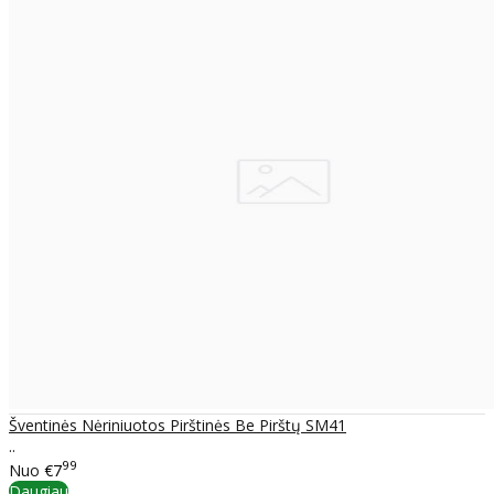
Šventinės Nėriniuotos Pirštinės Be Pirštų SM41
..
99
Nuo
€7
Daugiau