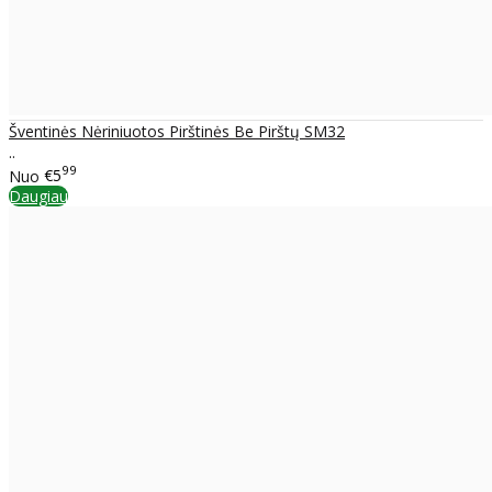
Šventinės Nėriniuotos Pirštinės Be Pirštų SM32
..
99
Nuo
€5
Daugiau