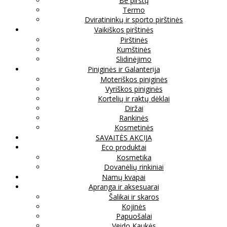
Be pirštų
Termo
Dviratininkų ir sporto pirštinės
Vaikiškos pirštinės
Pirštinės
Kumštinės
Slidinėjimo
Piniginės ir Galanterija
Moteriškos piniginės
Vyriškos piniginės
Kortelių ir raktų dėklai
Diržai
Rankinės
Kosmetinės
SAVAITĖS AKCIJA
Eco produktai
Kosmetika
Dovanėlių rinkiniai
Namų kvapai
Apranga ir aksesuarai
Šalikai ir skaros
Kojinės
Papuošalai
Veido Kaukės