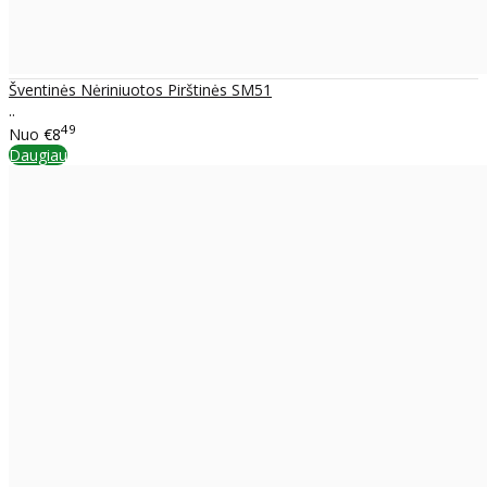
Šventinės Nėriniuotos Pirštinės SM51
..
49
Nuo
€8
Daugiau