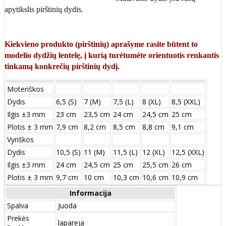
apytikslis pirštinių dydis.
Kiekvieno produkto (pirštinių) aprašyme rasite būtent to
modelio dydžių lentelę, į kurią turėtumėte orientuotis renkantis
tinkamą konkrečių pirštinių dydį.
Moteriškos
Dydis
6,5 (S)
7 (M)
7,5 (L)
8 (XL)
8,5 (XXL)
Ilgis ±3 mm
23 cm
23,5 cm
24 cm
24,5 cm
25 cm
Plotis ± 3 mm
7,9 cm
8,2 cm
8,5 cm
8,8 cm
9,1 cm
Vyriškos
Dydis
10,5 (S)
11 (M)
11,5 (L)
12 (XL)
12,5 (XXL)
Ilgis ±3 mm
24 сm
24,5 сm
25 сm
25,5 сm
26 сm
Plotis ± 3 mm
9,7 сm
10 сm
10,3 сm
10,6 сm
10,9 сm
Informacija
Spalva
Juoda
Prekės
lapareja