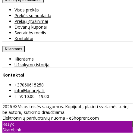
Visos prekės
Prekės su nuolaida
Prekių grąžinimai
Dovanų kuponai
Svetainės medis
Kontaktai
Klientams
Klientams
Užsakymų istorija
Kontaktai
+37060615258
info@lapareja.lt
I - V: 10.00 - 19.00
2026 © Visos teisės saugomos. Kopijuoti, platinti svetainės turinį
be autorių sutikimo draudžiama.
Elektroninių parduotuvių nuoma
-
eShoprent.com
Rašyk
Skambink