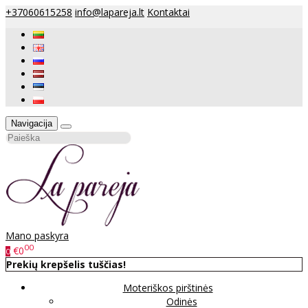
+37060615258
info@lapareja.lt
Kontaktai
Navigacija
Mano paskyra
00
€0
0
Prekių krepšelis tuščias!
Moteriškos pirštinės
Odinės