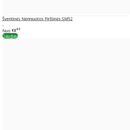
Šventinės Nėriniuotos Pirštinės SM52
..
49
Nuo
€8
Daugiau