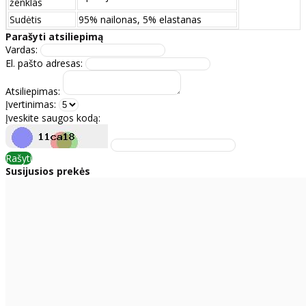
ženklas
Sudėtis
95% nailonas, 5% elastanas
Parašyti atsiliepimą
Vardas:
El. pašto adresas:
Atsiliepimas:
Įvertinimas:
Įveskite saugos kodą:
Rašyti
Susijusios prekės