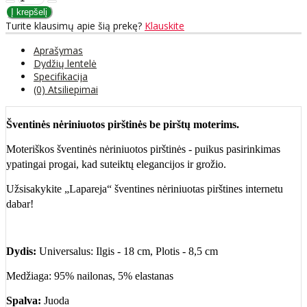
Turite klausimų apie šią prekę?
Klauskite
Aprašymas
Dydžių lentelė
Specifikacija
(0) Atsiliepimai
Šventinės nėriniuotos pirštinės be pirštų moterims.
Moteriškos šventinės nėriniuotos pirštinės - puikus pasirinkimas
ypatingai progai, kad suteiktų elegancijos ir grožio.
Užsisakykite „Lapareja“ šventines nėriniuotas pirštines internetu
dabar!
Dydis:
Universalus: Ilgis - 18 cm, Plotis - 8,5 cm
Medžiaga: 95% nailonas, 5% elastanas
Spalva:
Juoda