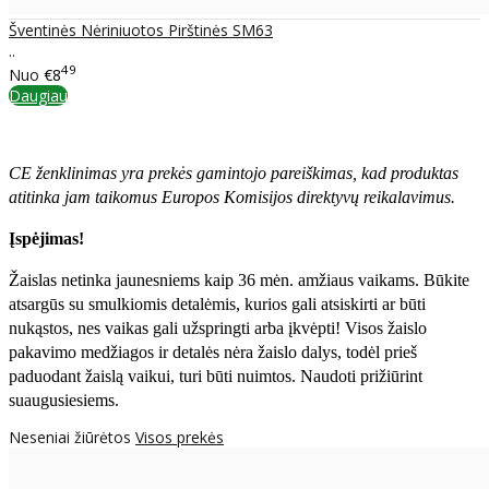
Šventinės Nėriniuotos Pirštinės SM63
..
49
Nuo
€8
Daugiau
CE ženklinimas yra prekės gamintojo pareiškimas, kad produktas
atitinka jam taikomus Europos Komisijos direktyvų reikalavimus.
Įspėjimas!
Žaislas netinka jaunesniems kaip 36 mėn. amžiaus vaikams. Būkite
atsargūs su smulkiomis detalėmis, kurios gali atsiskirti ar būti
nukąstos, nes vaikas gali užspringti arba įkvėpti! Visos žaislо
pakavimo medžiagos ir detalės nėra žaislo dalys, todėl prieš
paduodant žaislą vaikui, turi būti nuimtos. Naudoti prižiūrint
suaugusiesiems.
Neseniai žiūrėtos
Visos prekės