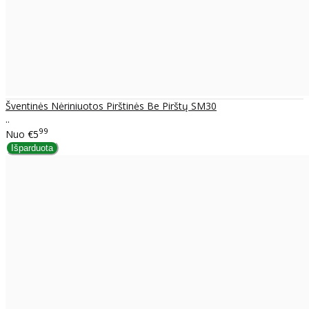
Šventinės Nėriniuotos Pirštinės Be Pirštų SM30
..
99
Nuo
€5