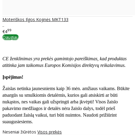
Moteriškos Ilgos Kojinės MKT133
..
99
€4
Daugiau
CE ženklinimas yra prekės gamintojo pareiškimas, kad produktas
atitinka jam taikomus Europos Komisijos direktyvų reikalavimus.
Įspėjimas!
Žaislas netinka jaunesniems kaip 36 mėn. amžiaus vaikams. Būkite
atsargūs su smulkiomis detalėmis, kurios gali atsiskirti ar būti
nukąstos, nes vaikas gali užspringti arba įkvėpti! Visos žaislо
pakavimo medžiagos ir detalės nėra žaislo dalys, todėl prieš
paduodant žaislą vaikui, turi būti nuimtos. Naudoti prižiūrint
suaugusiesiems.
Neseniai žiūrėtos
Visos prekės