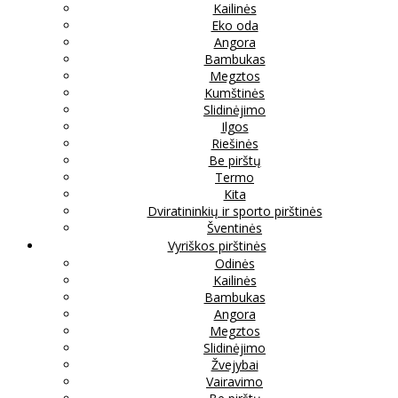
Kailinės
Eko oda
Angora
Bambukas
Megztos
Kumštinės
Slidinėjimo
Ilgos
Riešinės
Be pirštų
Termo
Kita
Dviratininkių ir sporto pirštinės
Šventinės
Vyriškos pirštinės
Odinės
Kailinės
Bambukas
Angora
Megztos
Slidinėjimo
Žvejybai
Vairavimo