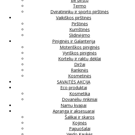
Be pirštų
Termo
Dviratininkų ir sporto pirštinės
Vaikiškos pirštinės
Pirštinės
Kumštinės
Slidinėjimo
Piniginės ir Galanterija
Moteriškos piniginės
Vyriškos piniginės
Kortelių ir raktų dėklai
Diržai
Rankinės
Kosmetinės
SAVAITĖS AKCIJA
Eco produktai
Kosmetika
Dovanėlių rinkiniai
Namų kvapai
Apranga ir aksesuarai
Šalikai ir skaros
Kojinės
Papuošalai
Veido Kaukės