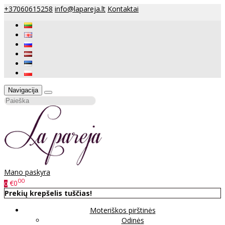
+37060615258
info@lapareja.lt
Kontaktai
Navigacija
Mano paskyra
00
€0
0
Prekių krepšelis tuščias!
Moteriškos pirštinės
Odinės