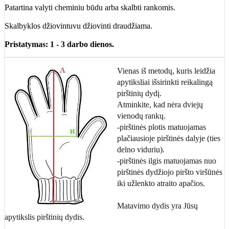
Patartina valyti cheminiu būdu arba skalbti rankomis.
Skalbyklos džiovintuvu džiovinti draudžiama.
Pristatymas: 1 - 3 darbo dienos.
Vienas iš metodų, kuris leidžia
apytiksliai išsirinkti reikalingą
pirštinių dydį.
Atminkite, kad nėra dviejų
vienodų rankų.
-pirštinės plotis matuojamas
plačiausioje pirštinės dalyje (ties
delno viduriu).
-pirštinės ilgis matuojamas nuo
pirštinės dydžiojo piršto viršūnės
iki užlenkto atraito apačios.
Matavimo dydis yra Jūsų
apytikslis pirštinių dydis.