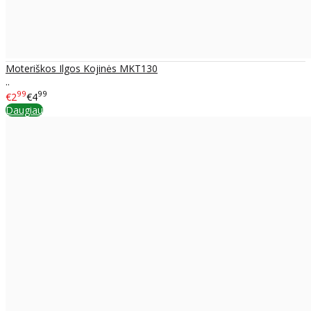
Moteriškos Ilgos Kojinės MKT130
..
99
99
€2
€4
Daugiau