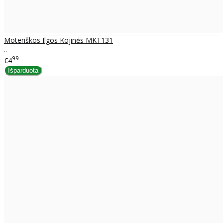
Moteriškos Ilgos Kojinės MKT131
..
99
€4