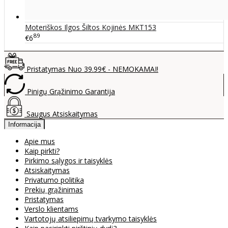
Moteriškos Ilgos Šiltos Kojinės MKT153
89
€6
Pristatymas Nuo 39.99€ - NEMOKAMAI!
Pinigų Grąžinimo Garantija
Saugus Atsiskaitymas
Informacija
Apie mus
Kaip pirkti?
Pirkimo sąlygos ir taisyklės
Atsiskaitymas
Privatumo politika
Prekių grąžinimas
Pristatymas
Verslo klientams
Vartotojų atsiliepimų tvarkymo taisyklės