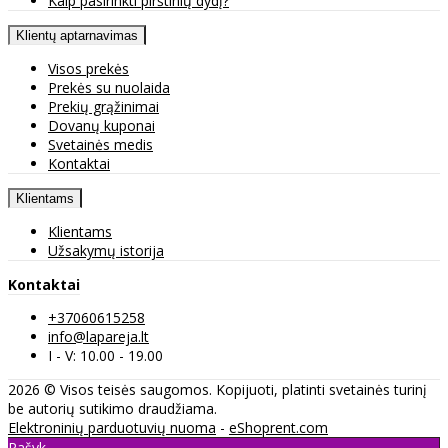
Kaip pasirinkti pirštinių dydį?
Klientų aptarnavimas
Visos prekės
Prekės su nuolaida
Prekių grąžinimai
Dovanų kuponai
Svetainės medis
Kontaktai
Klientams
Klientams
Užsakymų istorija
Kontaktai
+37060615258
info@lapareja.lt
I - V: 10.00 - 19.00
2026 © Visos teisės saugomos. Kopijuoti, platinti svetainės turinį
be autorių sutikimo draudžiama.
Elektroninių parduotuvių nuoma
-
eShoprent.com
Rašyk