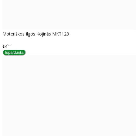
Moteriškos Ilgos Kojinės MKT128
..
99
€4