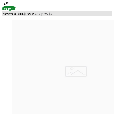
89
€6
Daugiau
Neseniai žiūrėtos
Visos prekės