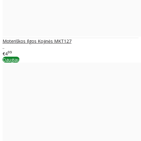
Moteriškos Ilgos Kojinės MKT127
..
99
€4
Daugiau