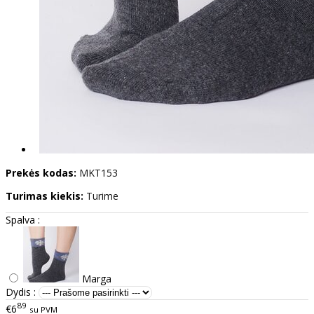
Prekės kodas:
MKT153
Turimas kiekis:
Turime
Spalva :
Marga
Dydis :
89
€6
su PVM