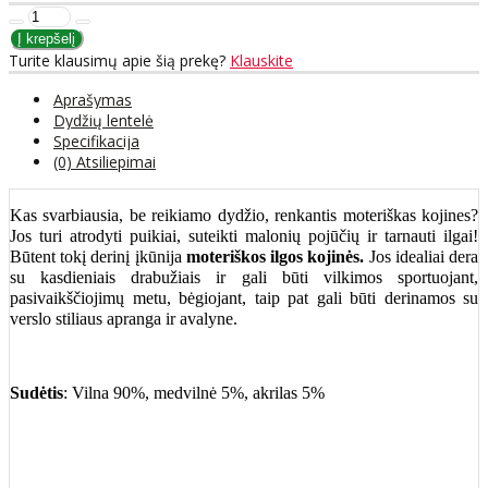
Turite klausimų apie šią prekę?
Klauskite
Aprašymas
Dydžių lentelė
Specifikacija
(0) Atsiliepimai
Kas svarbiausia, be reikiamo dydžio, renkantis moteriškas kojines?
Jos turi atrodyti puikiai, suteikti malonių pojūčių ir tarnauti ilgai!
Būtent tokį derinį įkūnija
moteriškos ilgos kojinės.
Jos idealiai dera
su kasdieniais drabužiais ir gali būti vilkimos sportuojant,
pasivaikščiojimų metu, bėgiojant, taip pat gali būti derinamos su
verslo stiliaus apranga ir avalyne.
Sudėtis
: Vilna 90%, medvilnė 5%, akrilas 5%