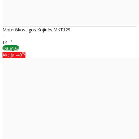
Moteriškos Ilgos Kojinės MKT129
..
99
€4
Daugiau
%
Akcija
-40