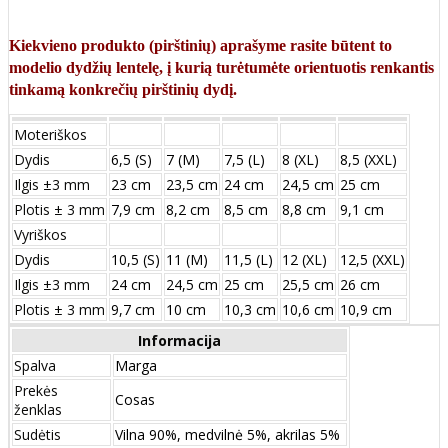
Kiekvieno produkto (pirštinių) aprašyme rasite būtent to
modelio dydžių lentelę, į kurią turėtumėte orientuotis renkantis
tinkamą konkrečių pirštinių dydį.
Moteriškos
Dydis
6,5 (S)
7 (M)
7,5 (L)
8 (XL)
8,5 (XXL)
Ilgis ±3 mm
23 cm
23,5 cm
24 cm
24,5 cm
25 cm
Plotis ± 3 mm
7,9 cm
8,2 cm
8,5 cm
8,8 cm
9,1 cm
Vyriškos
Dydis
10,5 (S)
11 (M)
11,5 (L)
12 (XL)
12,5 (XXL)
Ilgis ±3 mm
24 сm
24,5 сm
25 сm
25,5 сm
26 сm
Plotis ± 3 mm
9,7 сm
10 сm
10,3 сm
10,6 сm
10,9 сm
Informacija
Spalva
Marga
Prekės
Cosas
ženklas
Sudėtis
Vilna 90%, medvilnė 5%, akrilas 5%