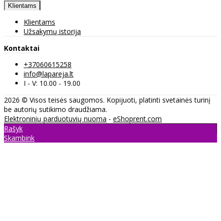
Klientams
Klientams
Užsakymų istorija
Kontaktai
+37060615258
info@lapareja.lt
I - V: 10.00 - 19.00
2026 © Visos teisės saugomos. Kopijuoti, platinti svetainės turinį
be autorių sutikimo draudžiama.
Elektroninių parduotuvių nuoma
-
eShoprent.com
Rašyk
Skambink