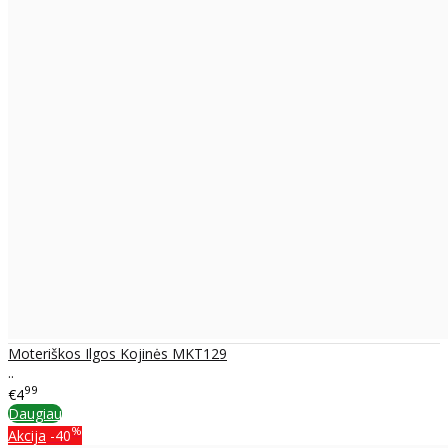
Moteriškos Ilgos Kojinės MKT129
..
99
€4
Daugiau
%
Akcija
-40