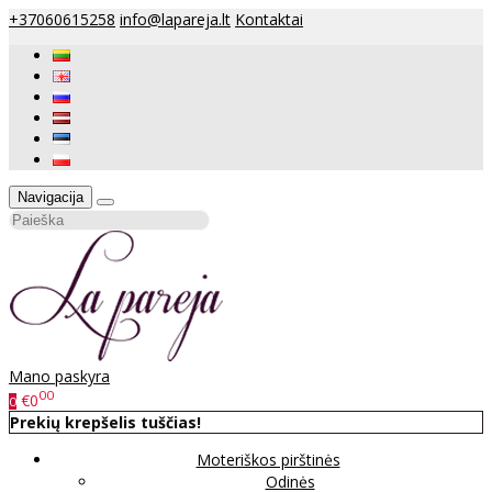
+37060615258
info@lapareja.lt
Kontaktai
Navigacija
Mano paskyra
00
€0
0
Prekių krepšelis tuščias!
Moteriškos pirštinės
Odinės