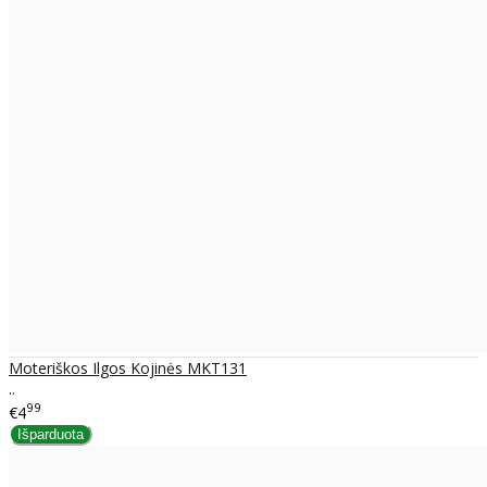
Moteriškos Ilgos Kojinės MKT131
..
99
€4