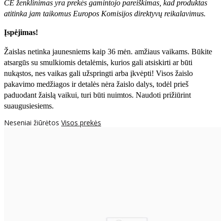
CE ženklinimas yra prekės gamintojo pareiškimas, kad produktas
atitinka jam taikomus Europos Komisijos direktyvų reikalavimus.
Įspėjimas!
Žaislas netinka jaunesniems kaip 36 mėn. amžiaus vaikams. Būkite
atsargūs su smulkiomis detalėmis, kurios gali atsiskirti ar būti
nukąstos, nes vaikas gali užspringti arba įkvėpti! Visos žaislо
pakavimo medžiagos ir detalės nėra žaislo dalys, todėl prieš
paduodant žaislą vaikui, turi būti nuimtos. Naudoti prižiūrint
suaugusiesiems.
Neseniai žiūrėtos
Visos prekės