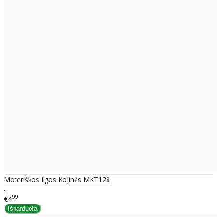
Moteriškos Ilgos Kojinės MKT128
..
99
€4