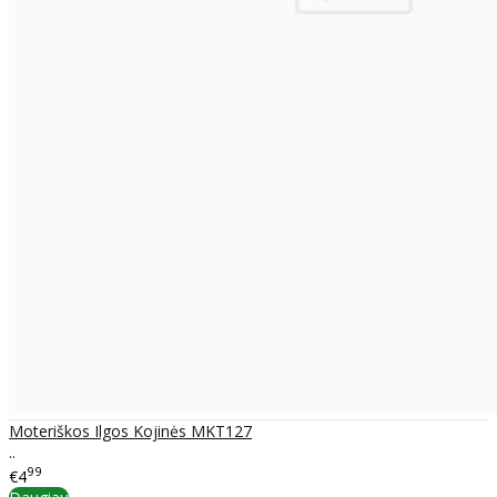
Moteriškos Ilgos Kojinės MKT127
..
99
€4