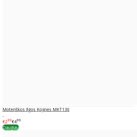
Moteriškos Ilgos Kojinės MKT130
..
99
99
€2
€4
Daugiau