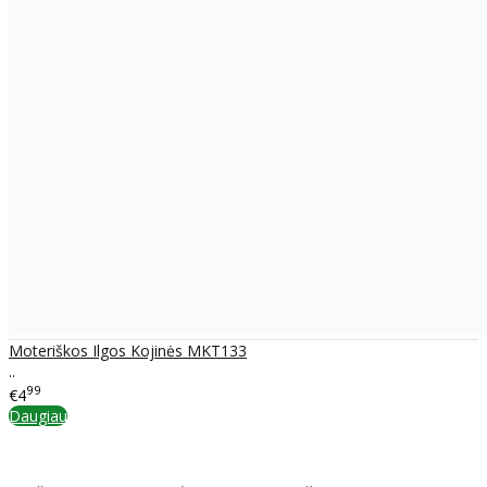
Moteriškos Ilgos Kojinės MKT133
..
99
€4
Daugiau