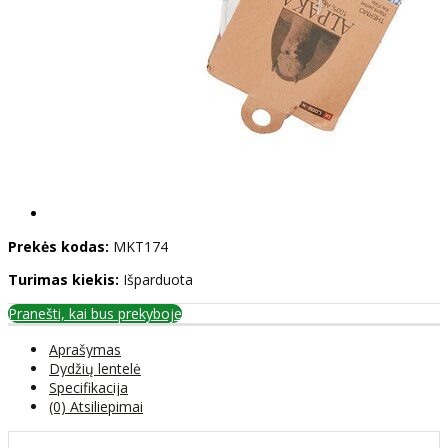
Prekės kodas:
MKT174
Turimas kiekis:
Išparduota
Pranešti, kai bus prekyboje
Aprašymas
Dydžių lentelė
Specifikacija
(0) Atsiliepimai