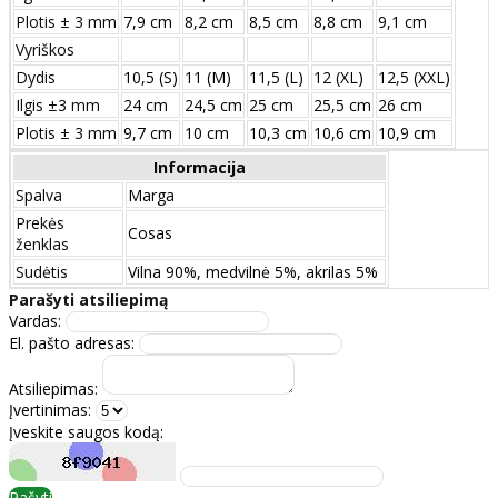
Plotis ± 3 mm
7,9 cm
8,2 cm
8,5 cm
8,8 cm
9,1 cm
Vyriškos
Dydis
10,5 (S)
11 (M)
11,5 (L)
12 (XL)
12,5 (XXL)
Ilgis ±3 mm
24 сm
24,5 сm
25 сm
25,5 сm
26 сm
Plotis ± 3 mm
9,7 сm
10 сm
10,3 сm
10,6 сm
10,9 сm
Informacija
Spalva
Marga
Prekės
Cosas
ženklas
Sudėtis
Vilna 90%, medvilnė 5%, akrilas 5%
Parašyti atsiliepimą
Vardas:
El. pašto adresas:
Atsiliepimas:
Įvertinimas:
Įveskite saugos kodą:
Rašyti