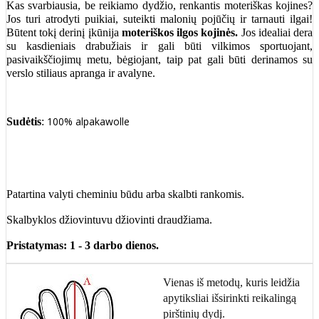
Kas svarbiausia, be reikiamo dydžio, renkantis moteriškas kojines?
Jos turi atrodyti puikiai, suteikti malonių pojūčių ir tarnauti ilgai!
Būtent tokį derinį įkūnija
moteriškos ilgos kojinės.
Jos idealiai dera
su kasdieniais drabužiais ir gali būti vilkimos sportuojant,
pasivaikščiojimų metu, bėgiojant, taip pat gali būti derinamos su
verslo stiliaus apranga ir avalyne.
100% alpakawolle
Sudėtis
:
Patartina valyti cheminiu būdu arba skalbti rankomis.
Skalbyklos džiovintuvu džiovinti draudžiama.
Pristatymas: 1 - 3 darbo dienos.
Vienas iš metodų, kuris leidžia
apytiksliai išsirinkti reikalingą
pirštinių dydį.