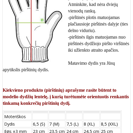
Atminkite, kad nėra dviejų
vienodų rankų.
-pirštinės plotis matuojamas
plačiausioje pirštinės dalyje (ties
delno viduriu).
-pirštinės ilgis matuojamas nuo
pirštinės dydžiojo piršto viršūnės
iki užlenkto atraito apačios.
Matavimo dydis yra Jūsų
apytikslis pirštinių dydis.
Kiekvieno produkto (pirštinių) aprašyme rasite būtent to
modelio dydžių lentelę, į kurią turėtumėte orientuotis renkantis
tinkamą konkrečių pirštinių dydį.
Moteriškos
Dydis
6,5 (S)
7 (M)
7,5 (L)
8 (XL)
8,5 (XXL)
Ilgis ±3 mm
23 cm
23,5 cm
24 cm
24,5 cm
25 cm