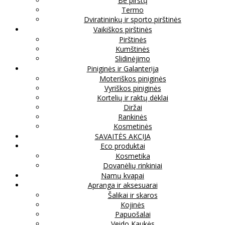
Be pirštų
Termo
Dviratininkų ir sporto pirštinės
Vaikiškos pirštinės
Pirštinės
Kumštinės
Slidinėjimo
Piniginės ir Galanterija
Moteriškos piniginės
Vyriškos piniginės
Kortelių ir raktų dėklai
Diržai
Rankinės
Kosmetinės
SAVAITĖS AKCIJA
Eco produktai
Kosmetika
Dovanėlių rinkiniai
Namų kvapai
Apranga ir aksesuarai
Šalikai ir skaros
Kojinės
Papuošalai
Veido Kaukės