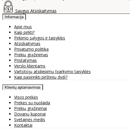
Saugus Atsiskaitymas
Informacija
Apie mus
Kaip pirkti?
Pirkimo sąlygos ir taisyklės
Atsiskaitymas
Privatumo politika
Prekių grąžinimas
Pristatymas
Verslo klientams
Vartotojų atsiliepimų tvarkymo taisyklės
Kaip pasirinkti pirštinių dydį?
Klientų aptarnavimas
Visos prekės
Prekės su nuolaida
Prekių grąžinimai
Dovanų kuponai
Svetainės medis
Kontaktai