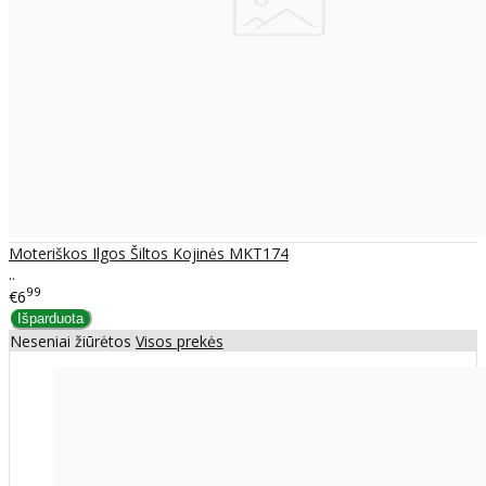
Moteriškos Ilgos Šiltos Kojinės MKT174
..
99
€6
Neseniai žiūrėtos
Visos prekės