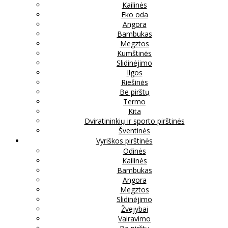
Kailinės
Eko oda
Angora
Bambukas
Megztos
Kumštinės
Slidinėjimo
Ilgos
Riešinės
Be pirštų
Termo
Kita
Dviratininkių ir sporto pirštinės
Šventinės
Vyriškos pirštinės
Odinės
Kailinės
Bambukas
Angora
Megztos
Slidinėjimo
Žvejybai
Vairavimo