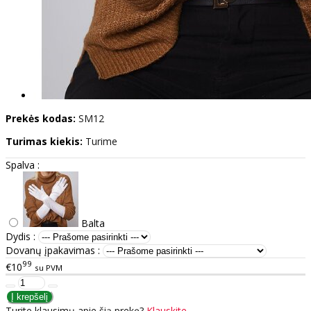
Prekės kodas:
SM12
Turimas kiekis:
Turime
Spalva :
Balta
Dydis :
Dovanų įpakavimas :
99
€10
su PVM
Turite klausimų apie šią prekę?
Klauskite