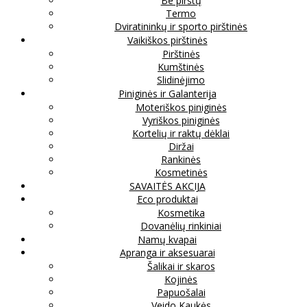
Be pirštų
Termo
Dviratininkų ir sporto pirštinės
Vaikiškos pirštinės
Pirštinės
Kumštinės
Slidinėjimo
Piniginės ir Galanterija
Moteriškos piniginės
Vyriškos piniginės
Kortelių ir raktų dėklai
Diržai
Rankinės
Kosmetinės
SAVAITĖS AKCIJA
Eco produktai
Kosmetika
Dovanėlių rinkiniai
Namų kvapai
Apranga ir aksesuarai
Šalikai ir skaros
Kojinės
Papuošalai
Veido Kaukės