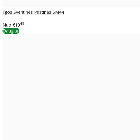
Ilgos Šventinės Pirštinės SM44
..
49
Nuo
€10
Daugiau