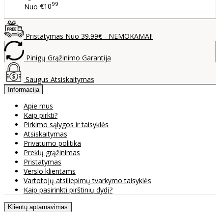
99
Nuo
€10
Pristatymas Nuo 39.99€ - NEMOKAMAI!
Pinigų Grąžinimo Garantija
Saugus Atsiskaitymas
Informacija
Apie mus
Kaip pirkti?
Pirkimo sąlygos ir taisyklės
Atsiskaitymas
Privatumo politika
Prekių grąžinimas
Pristatymas
Verslo klientams
Vartotojų atsiliepimų tvarkymo taisyklės
Kaip pasirinkti pirštinių dydį?
Klientų aptarnavimas