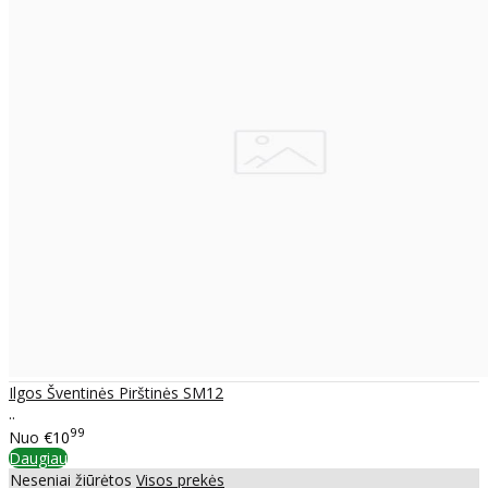
Ilgos Šventinės Pirštinės SM12
..
99
Nuo
€10
Daugiau
Neseniai žiūrėtos
Visos prekės