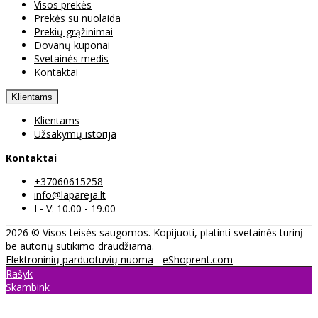
Visos prekės
Prekės su nuolaida
Prekių grąžinimai
Dovanų kuponai
Svetainės medis
Kontaktai
Klientams
Klientams
Užsakymų istorija
Kontaktai
+37060615258
info@lapareja.lt
I - V: 10.00 - 19.00
2026 © Visos teisės saugomos. Kopijuoti, platinti svetainės turinį
be autorių sutikimo draudžiama.
Elektroninių parduotuvių nuoma
-
eShoprent.com
Rašyk
Skambink