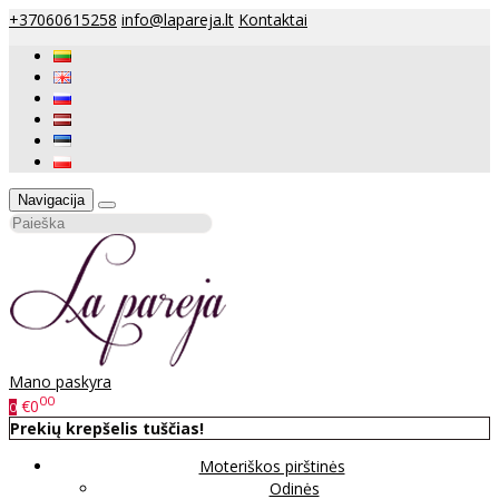
+37060615258
info@lapareja.lt
Kontaktai
Navigacija
Mano paskyra
00
€0
0
Prekių krepšelis tuščias!
Moteriškos pirštinės
Odinės