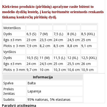
Kiekvieno produkto (pirštinių) aprašyme rasite būtent to
modelio dydžių lentelę, į kurią turėtumėte orientuotis renkantis
tinkamą konkrečių pirštinių dydį.
Moteriškos
Dydis
6,5 (S)
7 (M)
7,5 (L)
8 (XL)
8,5 (XXL)
Ilgis ±3 mm
23 cm
23,5 cm
24 cm
24,5 cm
25 cm
Plotis ± 3 mm
7,9 cm
8,2 cm
8,5 cm
8,8 cm
9,1 cm
Vyriškos
Dydis
10,5 (S)
11 (M)
11,5 (L)
12 (XL)
12,5 (XXL)
Ilgis ±3 mm
24 сm
24,5 сm
25 сm
25,5 сm
26 сm
Plotis ± 3 mm
9,7 сm
10 сm
10,3 сm
10,6 сm
10,9 сm
Informacija
Spalva
Balta
Prekės
Lapareja
ženklas
Sudėtis
95% nailonas, 5% elastanas
Parašyti atsiliepimą