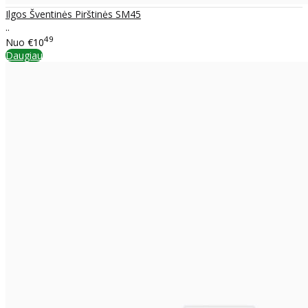
Ilgos Šventinės Pirštinės SM45
..
49
Nuo
€10
Daugiau