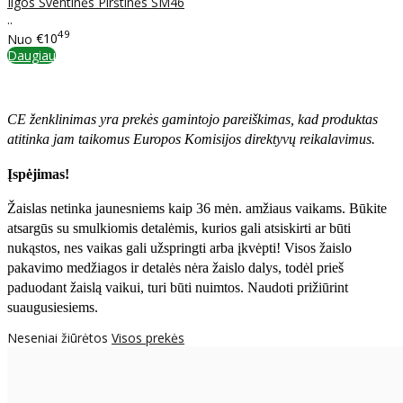
Ilgos Šventinės Pirštinės SM46
..
49
Nuo
€10
Daugiau
CE ženklinimas yra prekės gamintojo pareiškimas, kad produktas
atitinka jam taikomus Europos Komisijos direktyvų reikalavimus.
Įspėjimas!
Žaislas netinka jaunesniems kaip 36 mėn. amžiaus vaikams. Būkite
atsargūs su smulkiomis detalėmis, kurios gali atsiskirti ar būti
nukąstos, nes vaikas gali užspringti arba įkvėpti! Visos žaislо
pakavimo medžiagos ir detalės nėra žaislo dalys, todėl prieš
paduodant žaislą vaikui, turi būti nuimtos. Naudoti prižiūrint
suaugusiesiems.
Neseniai žiūrėtos
Visos prekės