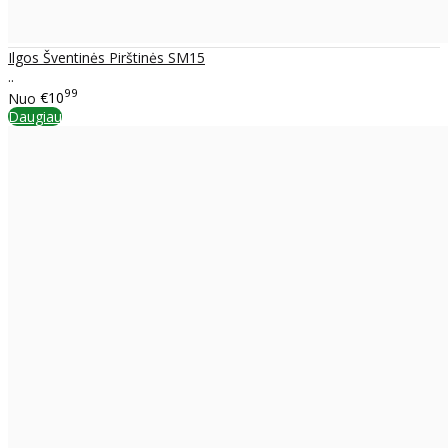
Ilgos Šventinės Pirštinės SM15
..
99
Nuo
€10
Daugiau