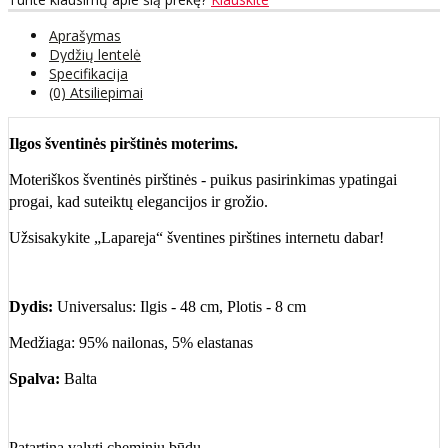
Aprašymas
Dydžių lentelė
Specifikacija
(0) Atsiliepimai
Ilgos šventinės pirštinės moterims.
Moteriškos šventinės pirštinės - puikus pasirinkimas ypatingai
progai, kad suteiktų elegancijos ir grožio.
Užsisakykite „Lapareja“ šventines pirštines internetu dabar!
Dydis:
Universalus: Ilgis - 48 cm, Plotis - 8 cm
Medžiaga: 95% nailonas, 5% elastanas
Spalva:
Balta
Patartina valyti cheminiu būdu.