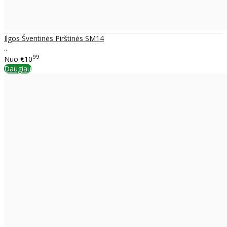
Ilgos Šventinės Pirštinės SM14
..
99
Nuo
€10
Daugiau