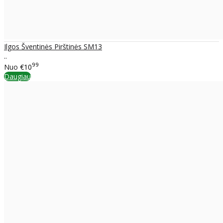
Ilgos Šventinės Pirštinės SM13
..
99
Nuo
€10
Daugiau