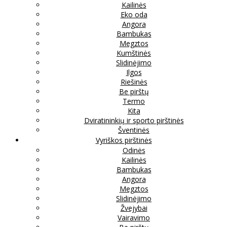
Kailinės
Eko oda
Angora
Bambukas
Megztos
Kumštinės
Slidinėjimo
Ilgos
Riešinės
Be pirštų
Termo
Kita
Dviratininkių ir sporto pirštinės
Šventinės
Vyriškos pirštinės
Odinės
Kailinės
Bambukas
Angora
Megztos
Slidinėjimo
Žvejybai
Vairavimo