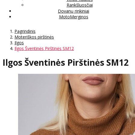
Rankšluosčiai
Dovanų rinkiniai
MotoMerginos
Pagrindinis
Moteriškos pirštinės
Ilgos
Ilgos Šventinės Pirštinės SM12
Ilgos Šventinės Pirštinės SM12