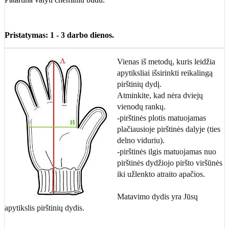
Pristatymas: 1 - 3 darbo dienos.
Vienas iš metodų, kuris leidžia
apytiksliai išsirinkti reikalingą
pirštinių dydį.
Atminkite, kad nėra dviejų
vienodų rankų.
-pirštinės plotis matuojamas
plačiausioje pirštinės dalyje (ties
delno viduriu).
-pirštinės ilgis matuojamas nuo
pirštinės dydžiojo piršto viršūnės
iki užlenkto atraito apačios.
Matavimo dydis yra Jūsų
apytikslis pirštinių dydis.