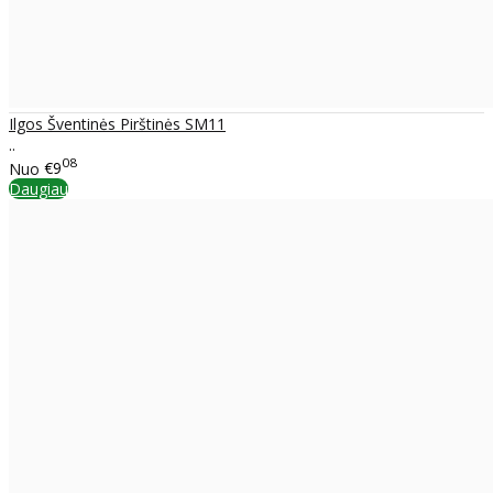
Ilgos Šventinės Pirštinės SM11
..
08
Nuo
€9
Daugiau